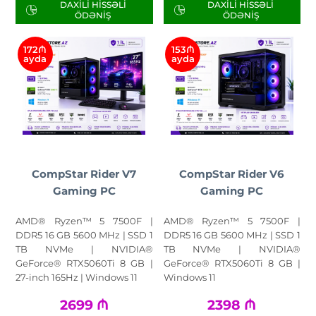
DAXILI HISSƏLI
DAXILI HISSƏLI
ÖDƏNIŞ
ÖDƏNIŞ
172₼
153₼
ayda
ayda
CompStar Rider V7
CompStar Rider V6
Gaming PC
Gaming PC
AMD® Ryzen™ 5 7500F |
AMD® Ryzen™ 5 7500F |
DDR5 16 GB 5600 MHz | SSD 1
DDR5 16 GB 5600 MHz | SSD 1
TB NVMe | NVIDIA®
TB NVMe | NVIDIA®
GeForce® RTX5060Ti 8 GB |
GeForce® RTX5060Ti 8 GB |
27-inch 165Hz | Windows 11
Windows 11
2699
₼
2398
₼