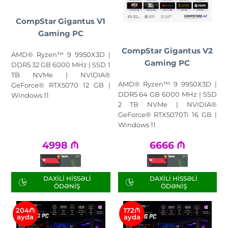
CompStar Gigantus V1
Gaming PC
CompStar Gigantus V2
AMD® Ryzen™ 9 9950X3D |
Gaming PC
DDR5 32 GB 6000 MHz | SSD 1
TB NVMe | NVIDIA®
AMD® Ryzen™ 9 9950X3D |
GeForce® RTX5070 12 GB |
DDR5 64 GB 6000 MHz | SSD
Windows 11
2 TB NVMe | NVIDIA®
GeForce® RTX5070Ti 16 GB |
Windows 11
4998
₼
6666
₼
DAXILI HISSƏLI
DAXILI HISSƏLI
ÖDƏNIŞ
ÖDƏNIŞ
204₼
172₼
ayda
ayda