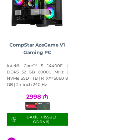
CompStar AzeGame V1
Gaming PC
Intel® Core™ 5 14400F |
DDR5 32 GB 60000 MHz |
NVMe SSD 1 TB | RTX™ 5060 8
GB | 24-inch 240 Hz
2998
₼
DAXILI HISSƏLI
ÖDƏNIŞ