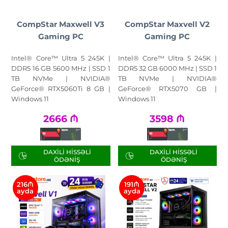
CompStar Maxwell V3
CompStar Maxvell V2
Gaming PC
Gaming PC
Intel® Core™ Ultra 5 245K |
Intel® Core™ Ultra 5 245K |
DDR5 16 GB 5600 MHz | SSD 1
DDR5 32 GB 6000 MHz | SSD 1
TB NVMe | NVIDIA®
TB NVMe | NVIDIA®
GeForce® RTX5060Ti 8 GB |
GeForce® RTX5070 GB |
Windows 11
Windows 11
2666
₼
3598
₼
DAXILI HISSƏLI
DAXILI HISSƏLI
ÖDƏNIŞ
ÖDƏNIŞ
216₼
191₼
ayda
ayda