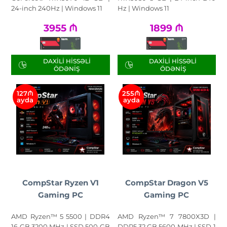
24-inch 240Hz | Windows 11
Hz | Windows 11
3955
₼
1899
₼
DAXILI HISSƏLI
DAXILI HISSƏLI
ÖDƏNIŞ
ÖDƏNIŞ
127₼
255₼
ayda
ayda
CompStar Ryzen V1
CompStar Dragon V5
Gaming PC
Gaming PC
AMD Ryzen™ 5 5500 | DDR4
AMD Ryzen™ 7 7800X3D |
16 GB 3200 MHz | SSD 500 GB
DDR5 32 GB 5600 MHz | SSD 1