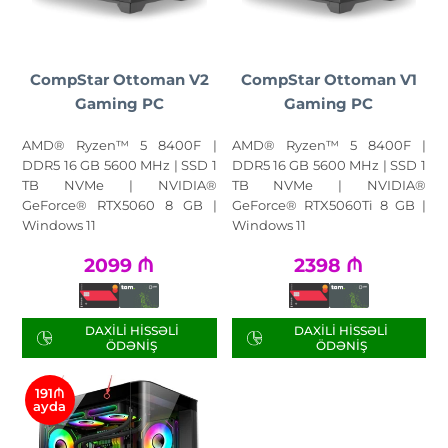
CompStar Ottoman V2
CompStar Ottoman V1
Gaming PC
Gaming PC
AMD® Ryzen™ 5 8400F |
AMD® Ryzen™ 5 8400F |
DDR5 16 GB 5600 MHz | SSD 1
DDR5 16 GB 5600 MHz | SSD 1
TB NVMe | NVIDIA®
TB NVMe | NVIDIA®
GeForce® RTX5060 8 GB |
GeForce® RTX5060Ti 8 GB |
Windows 11
Windows 11
2099
₼
2398
₼
DAXILI HISSƏLI
DAXILI HISSƏLI
ÖDƏNIŞ
ÖDƏNIŞ
191₼
ayda