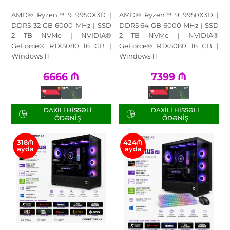
AMD® Ryzen™ 9 9950X3D |
AMD® Ryzen™ 9 9950X3D |
DDR5 32 GB 6000 MHz | SSD
DDR5 64 GB 6000 MHz | SSD
2 TB NVMe | NVIDIA®
2 TB NVMe | NVIDIA®
GeForce® RTX5080 16 GB |
GeForce® RTX5080 16 GB |
Windows 11
Windows 11
6666
₼
7399
₼
DAXILI HISSƏLI
DAXILI HISSƏLI
ÖDƏNIŞ
ÖDƏNIŞ
318₼
424₼
ayda
ayda