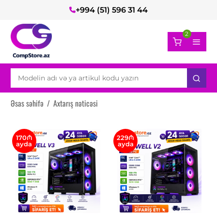
+994 (51) 596 31 44
2
Əsas səhifə
/
Axtarış nəticəsi
170₼
229₼
ayda
ayda