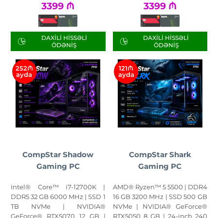
3399
₼
3399
₼
DAXILI HISSƏLI
DAXILI HISSƏLI
ÖDƏNIŞ
ÖDƏNIŞ
252₼
121₼
ayda
ayda
CompStar Shadow
CompStar Shark
Gaming PC
Gaming PC
Intel® Core™ i7-12700K |
AMD® Ryzen™ 5 5500 | DDR4
DDR5 32 GB 6000 MHz | SSD 1
16 GB 3200 MHz | SSD 500 GB
TB NVMe | NVIDIA®
NVMe | NVIDIA® GeForce®
GeForce® RTX5070 12 GB |
RTX5050 8 GB | 24-inch 240