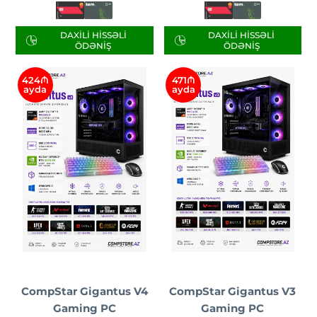
DAXILI HISSƏLI
DAXILI HISSƏLI
ÖDƏNIŞ
ÖDƏNIŞ
424₼
471₼
ayda
ayda
CompStar Gigantus V4
CompStar Gigantus V3
Gaming PC
Gaming PC