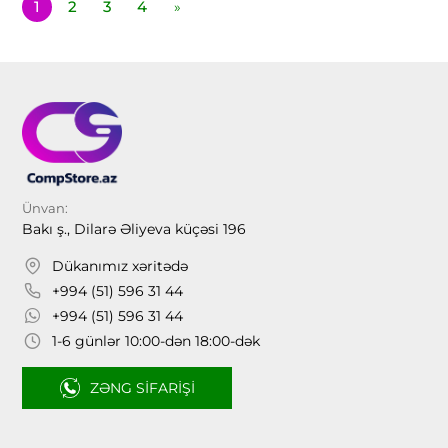
1
2
3
4
»
Ünvan:
Bakı ş., Dilarə Əliyeva küçəsi 196
Dükanımız xəritədə
+994 (51) 596 31 44
+994 (51) 596 31 44
1-6 günlər 10:00-dən 18:00-dək
ZƏNG SIFARIŞI