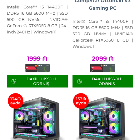
CompStar Ottoman V3
Intel® Core™ i5 14400F |
Gaming PC
DDR5 16 GB 5600 MHz | SSD
500 GB NVMe | NVIDIA®
Intel® Core™ i5 14400F |
GeForce® RTX5050 8 GB | 24-
DDR5 16 GB 5600 MHz | SSD
inch 240Hz | Windows 11
500 GB NVMe | NVIDIA®
GeForce® RTX5060 8 GB |
Windows 11
1999
₼
2099
₼
DAXILI HISSƏLI
DAXILI HISSƏLI
ÖDƏNIŞ
ÖDƏNIŞ
134₼
153₼
ayda
ayda