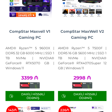
CompStar Maxvell V1
CompStar MaxWell V2
Gaming PC
Gaming PC
AMD® Ryzen™ 5 9600X |
AMD® Ryzen™ 5 7500F |
DDR5 32 GB 6000 MHz | SSD 1
DDR5 16 GB 5600 MHz | SSD 1
TB NVMe | NVIDIA®
TB NVMe | NVIDIA®
GeForce® RTX5070 GB |
GeForce® RTX4070Super 12
Windows 11
GB | Windows 11
3399
₼
2998
₼
DAXILI HISSƏLI
DAXILI HISSƏLI
ÖDƏNIŞ
ÖDƏNIŞ
143₼
226₼