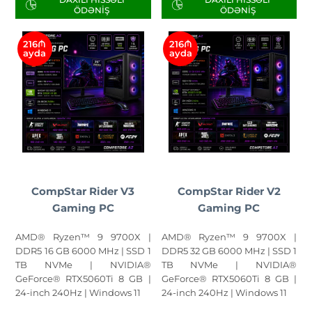
ÖDƏNIŞ
ÖDƏNIŞ
216₼
216₼
ayda
ayda
CompStar Rider V3
CompStar Rider V2
Gaming PC
Gaming PC
AMD® Ryzen™ 9 9700X |
AMD® Ryzen™ 9 9700X |
DDR5 16 GB 6000 MHz | SSD 1
DDR5 32 GB 6000 MHz | SSD 1
TB NVMe | NVIDIA®
TB NVMe | NVIDIA®
GeForce® RTX5060Ti 8 GB |
GeForce® RTX5060Ti 8 GB |
24-inch 240Hz | Windows 11
24-inch 240Hz | Windows 11