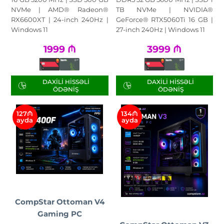
NVMe | AMD® Radeon®
TB NVMe | NVIDIA®
RX6600XT | 24-inch 240Hz |
GeForce® RTX5060Ti 16 GB |
Windows 11
27-inch 240Hz | Windows 11
1999
₼
3999
₼
DAXILI HISSƏLI
DAXILI HISSƏLI
ÖDƏNIŞ
ÖDƏNIŞ
127₼
134₼
ayda
ayda
CompStar Ottoman V4
Gaming PC