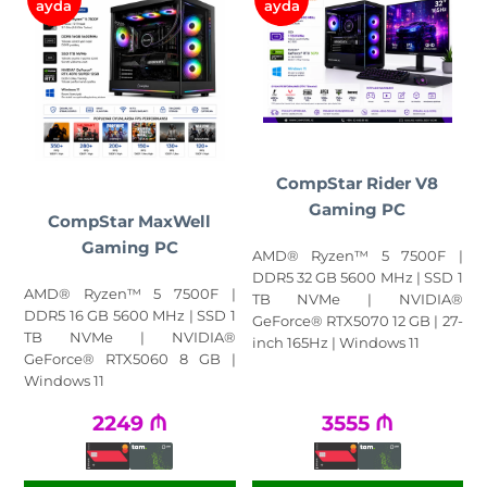
ayda
ayda
CompStar Rider V8
Gaming PC
CompStar MaxWell
Gaming PC
AMD® Ryzen™ 5 7500F |
DDR5 32 GB 5600 MHz | SSD 1
AMD® Ryzen™ 5 7500F |
TB NVMe | NVIDIA®
DDR5 16 GB 5600 MHz | SSD 1
GeForce® RTX5070 12 GB | 27-
TB NVMe | NVIDIA®
inch 165Hz | Windows 11
GeForce® RTX5060 8 GB |
Windows 11
2249
₼
3555
₼