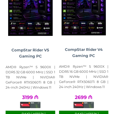
CompStar Rider V4
CompStar Rider V5
Gaming PC
Gaming PC
AMD® Ryzen™ 5 9600X |
AMD® Ryzen™ 5 9600X |
DDR5 16 GB 6000 MHz | SSD 1
DDR5 32 GB 6000 MHz | SSD 1
TB NVMe | NVIDIA®
TB NVMe | NVIDIA®
GeForce® RTX5060Ti 8 GB |
GeForce® RTX5060Ti 8 GB |
24-inch 240Hz | Windows 11
24-inch 240Hz | Windows 11
3199
₼
2699
₼
DAXILI HISSƏLI
DAXILI HISSƏLI