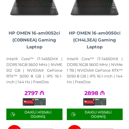
HP OMEN 16-am0052ci
HP OMEN 16-am0050ci
(C0BN6EA) Gaming
(CH4L3EA) Gaming
Laptop
Laptop
Intel® Core™ i7-14650HX |
Intel® Core™ i7-14650HX |
DDR5 16GB 5600 MHz | NVME
DDR5 16GB 5600 MHz | NVMe
512 GB | NVIDIA® GeForce
1 TB | NVIDIA® GeForce RTX™
RTX™ 5050 8 GB | IPS 16.1-
5050 8 GB | IPS 16.1-inch | 144
inch | 144 Hz | FreeDos
Hz | FreeDos
2797
₼
2898
₼
DAXILI HISSƏLI
DAXILI HISSƏLI
ÖDƏNIŞ
ÖDƏNIŞ