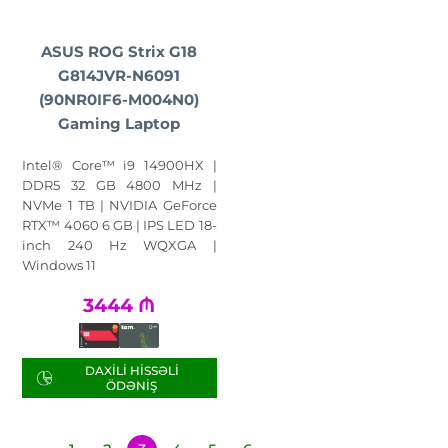
ASUS ROG Strix G18
G814JVR-N6091
(90NR0IF6-M004N0)
Gaming Laptop
Intel® Core™ i9 14900HX |
DDR5 32 GB 4800 MHz |
NVMe 1 TB | NVIDIA GeForce
RTX™ 4060 6 GB | IPS LED 18-
inch 240 Hz WQXGA |
Windows 11
3444
₼
DAXILI HISSƏLI
ÖDƏNIŞ