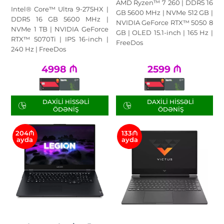
AMD Ryzen™ 7 260 | DDR5 16
Intel® Core™ Ultra 9-275HX |
GB 5600 MHz | NVMe 512 GB |
DDR5 16 GB 5600 MHz |
NVIDIA GeForce RTX™ 5050 8
NVMe 1 TB | NVIDIA GeForce
GB | OLED 15.1-inch | 165 Hz |
RTX™ 5070Ti | IPS 16-inch |
FreeDos
240 Hz | FreeDos
4998
₼
2599
₼
DAXILI HISSƏLI
DAXILI HISSƏLI
ÖDƏNIŞ
ÖDƏNIŞ
204₼
133₼
ayda
ayda