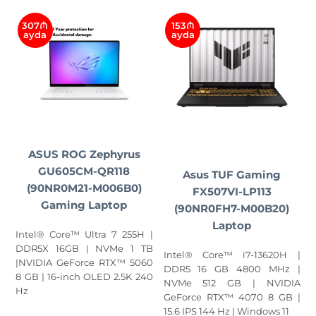
307₼
153₼
ayda
ayda
ASUS ROG Zephyrus
GU605CM-QR118
Asus TUF Gaming
(90NR0M21-M006B0)
FX507VI-LP113
Gaming Laptop
(90NR0FH7-M00B20)
Laptop
Intel® Core™ Ultra 7 255H |
DDR5X 16GB | NVMe 1 TB
Intel® Core™ i7-13620H |
|NVIDIA GeForce RTX™ 5060
DDR5 16 GB 4800 MHz |
8 GB | 16-inch OLED 2.5K 240
NVMe 512 GB | NVIDIA
Hz
GeForce RTX™ 4070 8 GB |
15.6 IPS 144 Hz | Windows 11