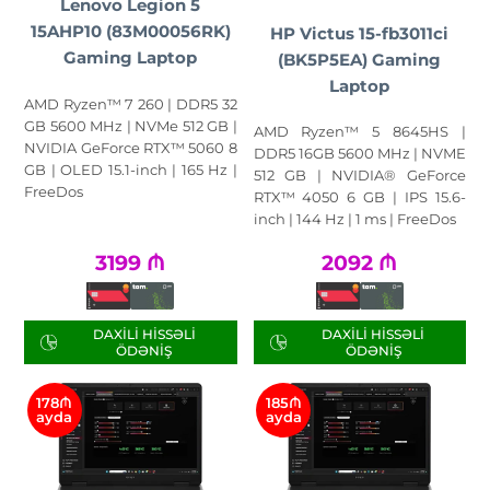
Lenovo Legion 5
15AHP10 (83M00056RK)
HP Victus 15-fb3011ci
Gaming Laptop
(BK5P5EA) Gaming
Laptop
AMD Ryzen™ 7 260 | DDR5 32
GB 5600 MHz | NVMe 512 GB |
AMD Ryzen™ 5 8645HS |
NVIDIA GeForce RTX™ 5060 8
DDR5 16GB 5600 MHz | NVME
GB | OLED 15.1-inch | 165 Hz |
512 GB | NVIDIA® GeForce
FreeDos
RTX™ 4050 6 GB | IPS 15.6-
inch | 144 Hz | 1 ms | FreeDos
3199
₼
2092
₼
DAXILI HISSƏLI
DAXILI HISSƏLI
ÖDƏNIŞ
ÖDƏNIŞ
178₼
185₼
ayda
ayda