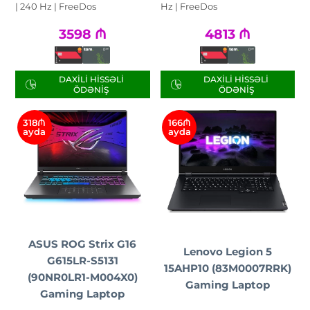
| 240 Hz | FreeDos
Hz | FreeDos
3598
₼
4813
₼
DAXILI HISSƏLI
DAXILI HISSƏLI
ÖDƏNIŞ
ÖDƏNIŞ
318₼
166₼
ayda
ayda
ASUS ROG Strix G16
Lenovo Legion 5
G615LR-S5131
15AHP10 (83M0007RRK)
(90NR0LR1-M004X0)
Gaming Laptop
Gaming Laptop