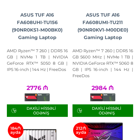
ASUS TUF A16
ASUS TUF A16
FA608UHI-TU156
FA608UMI-TU211
(90NR0KS1-M00BK0)
(90NR0KV1-M00DE0)
Gaming Laptop
Gaming Laptop
AMD Ryzen™ 7 260 | DDR5 16
AMD Ryzen™ 7 260 | DDR5 16
GB | NVMe 1 TB | NVIDIA
GB 5600 MHz | NVMe 1 TB |
GeForce RTX™ 5050 8 GB |
NVIDIA GeForce RTX™ 5060 8
IPS 16-inch | 144 Hz | FreeDos
GB | IPS 16-inch | 144 Hz |
FreeDos
2776
₼
2984
₼
DAXILI HISSƏLI
DAXILI HISSƏLI
ÖDƏNIŞ
ÖDƏNIŞ
184₼
212₼
ayda
ayda