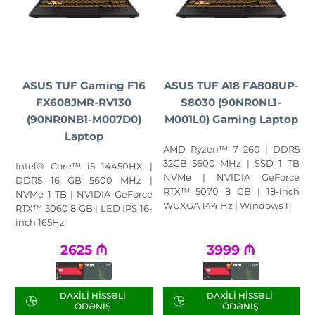
ASUS TUF Gaming F16
ASUS TUF A18 FA808UP-
FX608JMR-RV130
S8030 (90NR0NL1-
(90NR0NB1-M007D0)
M001L0) Gaming Laptop
Laptop
AMD Ryzen™ 7 260 | DDR5
32GB 5600 MHz | SSD 1 TB
Intel® Core™ i5 14450HX |
NVMe | NVIDIA GeForce
DDR5 16 GB 5600 MHz |
RTX™ 5070 8 GB | 18-inch
NVMe 1 TB | NVIDIA GeForce
WUXGA 144 Hz | Windows 11
RTX™ 5060 8 GB | LED IPS 16-
inch 165Hz
2625
₼
3999
₼
DAXILI HISSƏLI
DAXILI HISSƏLI
ÖDƏNIŞ
ÖDƏNIŞ