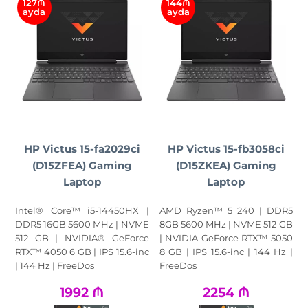
127₼
144₼
ayda
ayda
HP Victus 15-fa2029ci
HP Victus 15-fb3058ci
(D15ZFEA) Gaming
(D15ZKEA) Gaming
Laptop
Laptop
Intel® Core™ i5-14450HX |
AMD Ryzen™ 5 240 | DDR5
DDR5 16GB 5600 MHz | NVME
8GB 5600 MHz | NVME 512 GB
512 GB | NVIDIA® GeForce
| NVIDIA GeForce RTX™ 5050
RTX™ 4050 6 GB | IPS 15.6-inc
8 GB | IPS 15.6-inc | 144 Hz |
| 144 Hz | FreeDos
FreeDos
1992
₼
2254
₼