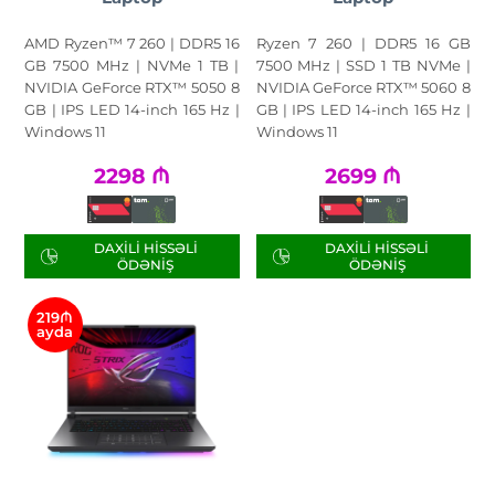
AMD Ryzen™ 7 260 | DDR5 16
Ryzen 7 260 | DDR5 16 GB
GB 7500 MHz | NVMe 1 TB |
7500 MHz | SSD 1 TB NVMe |
NVIDIA GeForce RTX™ 5050 8
NVIDIA GeForce RTX™ 5060 8
GB | IPS LED 14-inch 165 Hz |
GB | IPS LED 14-inch 165 Hz |
Windows 11
Windows 11
2298
₼
2699
₼
DAXILI HISSƏLI
DAXILI HISSƏLI
ÖDƏNIŞ
ÖDƏNIŞ
219₼
ayda