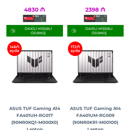
4830
₼
2398
₼
DAXILI HISSƏLI
DAXILI HISSƏLI
ÖDƏNIŞ
ÖDƏNIŞ
146₼
172₼
ayda
ayda
ASUS TUF Gaming A14
ASUS TUF Gaming A14
FA401UH-RG017
FA401UM-RG009
(90NR0KQ1-M000X0)
(90NR0KR1-M00100)
Laptop
Laptop