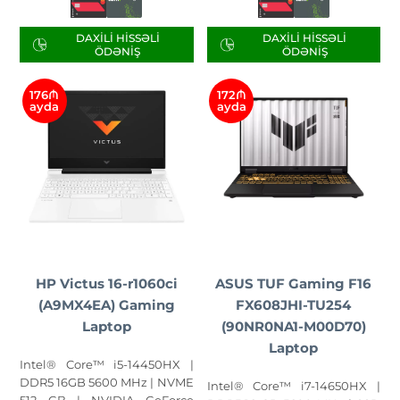
DAXILI HISSƏLI
DAXILI HISSƏLI
ÖDƏNIŞ
ÖDƏNIŞ
176₼
172₼
ayda
ayda
HP Victus 16-r1060ci
ASUS TUF Gaming F16
(A9MX4EA) Gaming
FX608JHI-TU254
Laptop
(90NR0NA1-M00D70)
Laptop
Intel® Core™ i5-14450HX |
DDR5 16GB 5600 MHz | NVME
Intel® Core™ i7-14650HX |
512 GB | NVIDIA GeForce