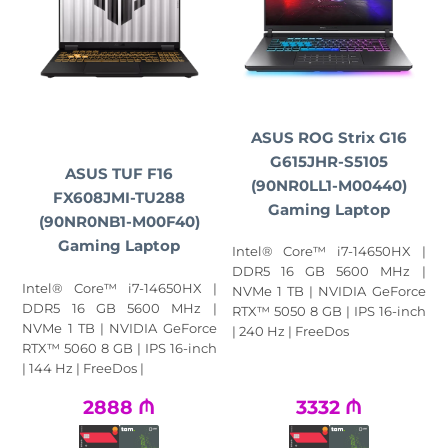
ASUS ROG Strix G16
G615JHR-S5105
ASUS TUF F16
(90NR0LL1-M00440)
FX608JMI-TU288
Gaming Laptop
(90NR0NB1-M00F40)
Gaming Laptop
Intel® Core™ i7-14650HX |
DDR5 16 GB 5600 MHz |
Intel® Core™ i7-14650HX |
NVMe 1 TB | NVIDIA GeForce
DDR5 16 GB 5600 MHz |
RTX™ 5050 8 GB | IPS 16-inch
NVMe 1 TB | NVIDIA GeForce
| 240 Hz | FreeDos
RTX™ 5060 8 GB | IPS 16-inch
| 144 Hz | FreeDos |
2888
₼
3332
₼