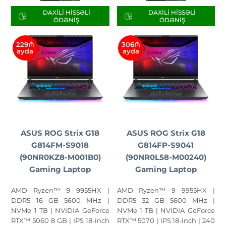
DAXILI HISSƏLI
DAXILI HISSƏLI
ÖDƏNIŞ
ÖDƏNIŞ
229₼
306₼
ayda
ayda
ASUS ROG Strix G18
ASUS ROG Strix G18
G814FM-S9018
G814FP-S9041
(90NR0KZ8-M001B0)
(90NR0L58-M00240)
Gaming Laptop
Gaming Laptop
AMD Ryzen™ 9 9955HX |
AMD Ryzen™ 9 9955HX |
DDR5 16 GB 5600 MHz |
DDR5 32 GB 5600 MHz |
NVMe 1 TB | NVIDIA GeForce
NVMe 1 TB | NVIDIA GeForce
RTX™ 5060 8 GB | IPS 18-inch
RTX™ 5070 | IPS 18-inch | 240