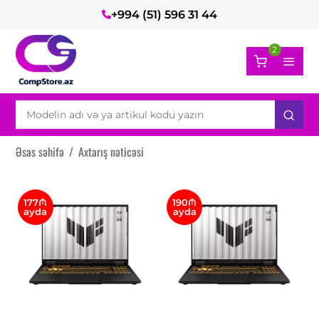
+994 (51) 596 31 44
2
Əsas səhifə
/
Axtarış nəticəsi
177₼
190₼
ayda
ayda