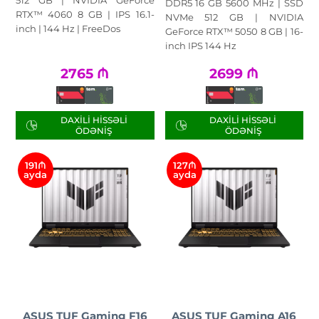
DDR5 16 GB 5600 MHz | SSD
RTX™ 4060 8 GB | IPS 16.1-
NVMe 512 GB | NVIDIA
inch | 144 Hz | FreeDos
GeForce RTX™ 5050 8 GB | 16-
inch IPS 144 Hz
2765
₼
2699
₼
DAXILI HISSƏLI
DAXILI HISSƏLI
ÖDƏNIŞ
ÖDƏNIŞ
191₼
127₼
ayda
ayda
ASUS TUF Gaming F16
ASUS TUF Gaming A16