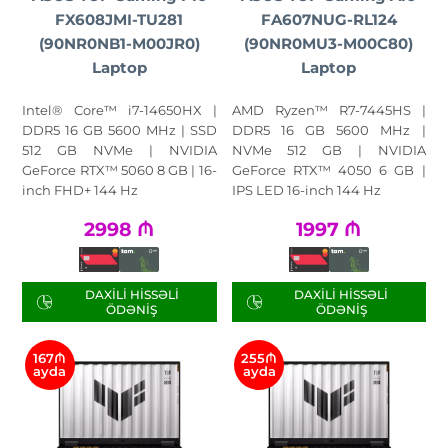
FX608JMI-TU281
FA607NUG-RL124
(90NR0NB1-M00JR0)
(90NR0MU3-M00C80)
Laptop
Laptop
Intel® Core™ i7-14650HX |
AMD Ryzen™ R7-7445HS |
DDR5 16 GB 5600 MHz | SSD
DDR5 16 GB 5600 MHz |
512 GB NVMe | NVIDIA
NVMe 512 GB | NVIDIA
GeForce RTX™ 5060 8 GB | 16-
GeForce RTX™ 4050 6 GB |
inch FHD+ 144 Hz
IPS LED 16-inch 144 Hz
2998
₼
1997
₼
DAXILI HISSƏLI
DAXILI HISSƏLI
ÖDƏNIŞ
ÖDƏNIŞ
167₼
255₼
ayda
ayda