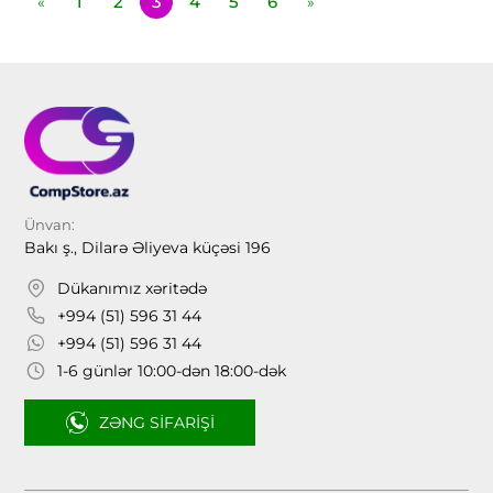
1
2
3
4
5
6
«
»
Ünvan:
Bakı ş., Dilarə Əliyeva küçəsi 196
Dükanımız xəritədə
+994 (51) 596 31 44
+994 (51) 596 31 44
1-6 günlər 10:00-dən 18:00-dək
ZƏNG SIFARIŞI