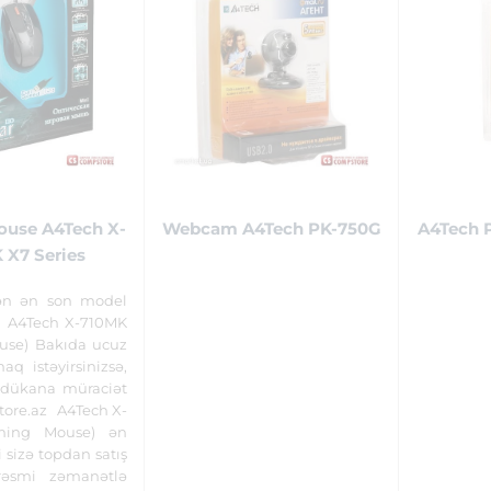
use A4Tech X-
Webcam A4Tech PK-750G
A4Tech 
 X7 Series
tən ən son model
 A4Tech X-710MK
use) Bakıda ucuz
q istəyirsinizsə,
 dükana müraciət
tore.az A4Tech X-
ming Mouse) ən
 sizə topdan satış
rəsmi zəmanətlə