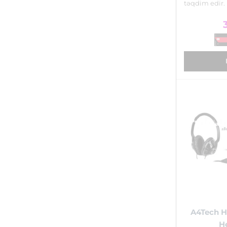
təqdim edir.
A4Tech H
H