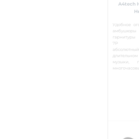
A4tech H
H
Удобное ог
амбушюры
гарнитур
7P обе
абсолютны
длительном
музыки, 
многочасов