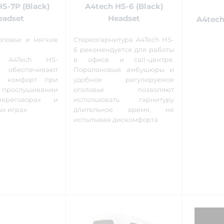
S-7P (Black)
A4tech HS-6 (Black)
eadset
Headset
A4tech
оловье и мягкие
Стереогарнитура A4Tech HS-
6 рекомендуется для работы
ы A4Tech HS-
в офисе и call-центре.
спечивают
Поролоновые амбушюры и
й комфорт при
удобное регулируемое
 прослушивании
оголовье позволяют
переговорах и
использовать гарнитуру
ых играх
длительное время, не
испытывая дискомфорта