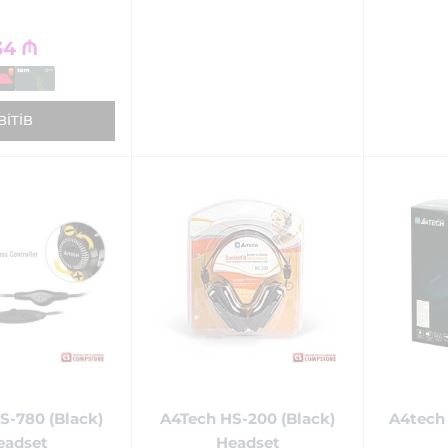
34
₼
BITIB
S-780 (Black)
A4Tech HS-200 (Black)
A4tech
eadset
Headset