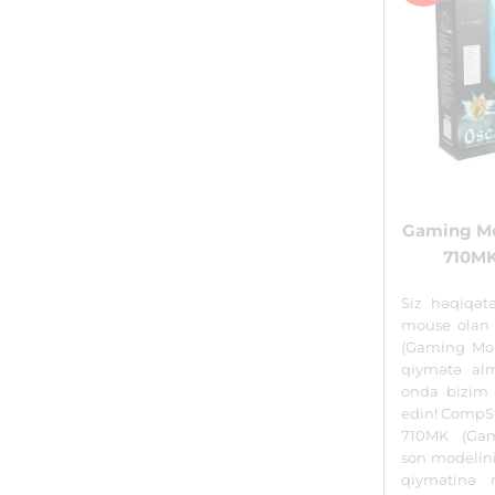
Gaming Mo
710MK
Siz həqiqə
mouse olan
(Gaming Mo
qiymətə alma
onda bizim
edin! CompS
710MK (Ga
son modelini
qiymətinə 