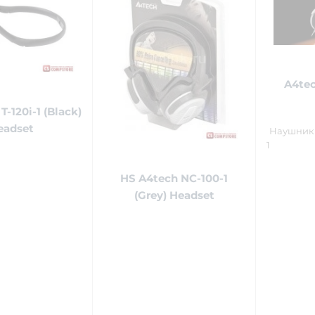
A4tec
T-120i-1 (Black)
eadset
Наушник 
1
HS A4tech NC-100-1
(Grey) Headset