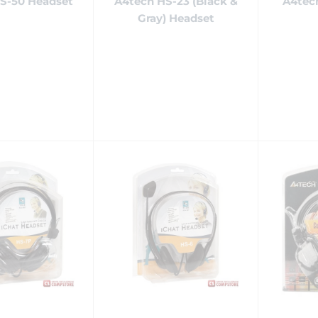
S-50 Headset
A4tech HS-23 (Black &
A4tech
Gray) Headset