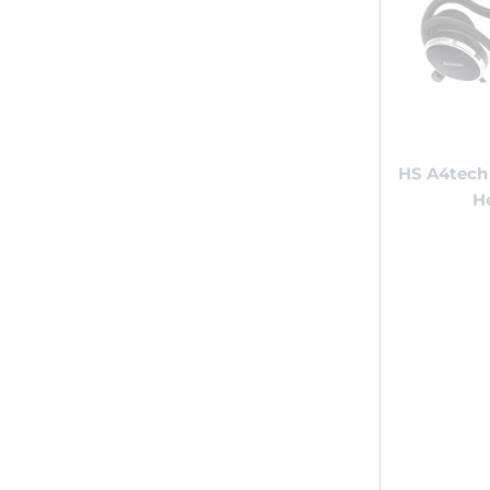
HS A4tech 
H