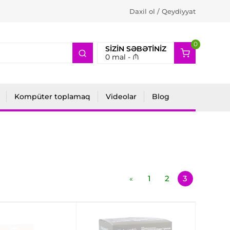
Daxil ol / Qeydiyyat
0
2
SIZIN SƏBƏTINIZ
0
mal -
₼
Kompüter toplamaq
Videolar
Blog
1
2
3
«