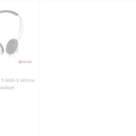
 T-500-3 White
eadset