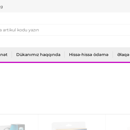
ng
anət
Dükanımız haqqında
Hissə-hissə ödəmə
Əlaqə