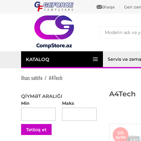
Əlaqə
Geri zə
KATALOQ
Servis və zəm
Əsas səhifə
/
A4Tech
A4Tech
QIYMƏT ARALIĞI
Min
Maks
Tətbiq et
3₼
ayda