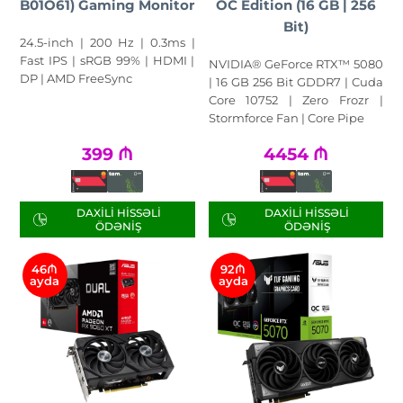
B01O61) Gaming Monitor
OC Edition (16 GB | 256
Bit)
24.5-inch | 200 Hz | 0.3ms |
Fast IPS | sRGB 99% | HDMI |
NVIDIA® GeForce RTX™ 5080
DP | AMD FreeSync
| 16 GB 256 Bit GDDR7 | Cuda
Core 10752 | Zero Frozr |
Stormforce Fan | Core Pipe
399
₼
4454
₼
DAXILI HISSƏLI
DAXILI HISSƏLI
ÖDƏNIŞ
ÖDƏNIŞ
46₼
92₼
ayda
ayda