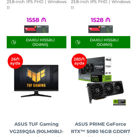
23.8-inch IPS FHD | Windows
23.8-inch IPS FHD | Windows
11
11
1558
₼
1528
₼
DAXILI HISSƏLI
DAXILI HISSƏLI
ÖDƏNIŞ
ÖDƏNIŞ
26₼
283₼
ayda
ayda
ASUS TUF Gaming
ASUS PRIME GeForce
VG259Q5A (90LM0BL1-
RTX™ 5080 16GB GDDR7