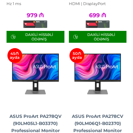
Hz 1 ms
HDMI | DisplayPort
979
₼
699
₼
DAXILI HISSƏLI
DAXILI HISSƏLI
ÖDƏNIŞ
ÖDƏNIŞ
45₼
50₼
ayda
ayda
ASUS ProArt PA278QV
ASUS ProArt PA278CV
(90LM05L1-B03370)
(90LM06Q1-B02370)
Professional Monitor
Professional Monitor