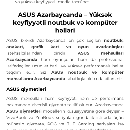
və yüksək keyfiyyətli media təcrübəsi.
ASUS Azərbaycanda – Yüksək
keyfiyyətli noutbuk və kompüter
həlləri
ASUS brendi Azərbaycanda ən çox seçilən
noutbuk,
anakart, qrafik kart və oyun avadanlıqları
istehsalçılarından biridir.
ASUS məhsulları
Azərbaycanda
həm oyunçular, həm də professional
istifadəçilər üçün etibarlı və yüksək performanslı həllər
təqdim edir. Siz
ASUS noutbuk və kompüter
məhsullarını Azərbaycanda
rahatlıqla əldə edə bilərsiniz.
ASUS qiymətləri
ASUS məhsulları həm keyfiyyət, həm də performans
baxımından əlverişli qiymətə təklif olunur. Azərbaycanda
ASUS qiymətləri
modellərin xüsusiyyətinə görə dəyişir –
VivoBook və ZenBook seriyaları gündəlik istifadə üçün
münasib qiymətə, ROG və TUF Gaming seriyaları isə