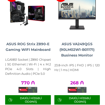
ASUS ROG Strix Z890-E
ASUS VA249QGS
Gaming WIFI Mainboard
(90LM02W1-B01171)
Business Monitor
LGA1851 Socket | Z890 Chipset
| 5G Ethernet | Wi-Fi | 4 x M.2
23.8-inch IPS | FHD | IPS | 120
PCIe 4.0 Slots | High
Hz | 1 ms | HDMI
Definition Audio | PCIe 5.0
770
₼
268
₼
DAXILI HISSƏLI
DAXILI HISSƏLI
ÖDƏNIŞ
ÖDƏNIŞ