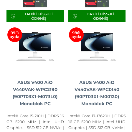
DAXILI HISSƏLI
DAXILI HISSƏLI
ÖDƏNIŞ
ÖDƏNIŞ
99₼
98₼
ayda
ayda
ASUS V400 AiO
ASUS V400 AiO
V440VAK-WPC2190
V440VAK-WPC0140
(90PT03X1-M073L0)
(90PT03X1-M00120)
Monoblok PC
Monoblok PC
Intel® Core i5-210H | DDR5 16
Intel® Core i7-13620H | DDR5
GB 5200 MHz | Intel UHD
16 GB 5200 MHz | Intel UHD
Graphics | SSD 512 GB NVMe |
Graphics | SSD 512 GB NVMe |