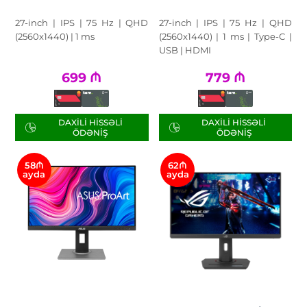
27-inch | IPS | 75 Hz | QHD
27-inch | IPS | 75 Hz | QHD
(2560x1440) | 1 ms
(2560x1440) | 1 ms | Type-C |
USB | HDMI
699
₼
779
₼
DAXILI HISSƏLI
DAXILI HISSƏLI
ÖDƏNIŞ
ÖDƏNIŞ
58₼
62₼
ayda
ayda