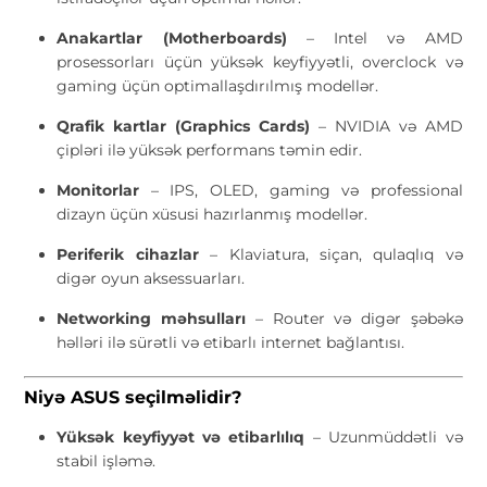
Anakartlar (Motherboards)
– Intel və AMD
prosessorları üçün yüksək keyfiyyətli, overclock və
gaming üçün optimallaşdırılmış modellər.
Qrafik kartlar (Graphics Cards)
– NVIDIA və AMD
çipləri ilə yüksək performans təmin edir.
Monitorlar
– IPS, OLED, gaming və professional
dizayn üçün xüsusi hazırlanmış modellər.
Periferik cihazlar
– Klaviatura, siçan, qulaqlıq və
digər oyun aksessuarları.
Networking məhsulları
– Router və digər şəbəkə
həlləri ilə sürətli və etibarlı internet bağlantısı.
Niyə ASUS seçilməlidir?
Yüksək keyfiyyət və etibarlılıq
– Uzunmüddətli və
stabil işləmə.