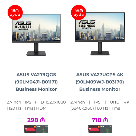
19₼
46₼
ayda
ayda
ASUS VA279QGS
ASUS VA27UCPS 4K
(90LM04J1-B01171)
(90LM09WJ-B03170)
Business Monitor
Business Monitor
27-inch | IPS | FHD 1920x1080
27-inch | IPS | UHD 4K
| 120 Hz | 1 ms | HDMI
(3840x2160) | 60 Hz | 1 ms
298
₼
718
₼