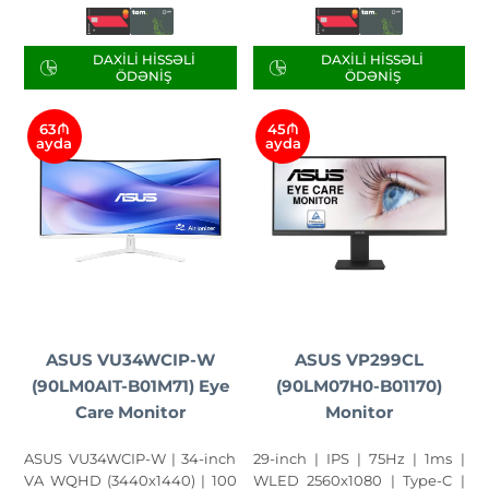
DAXILI HISSƏLI
DAXILI HISSƏLI
ÖDƏNIŞ
ÖDƏNIŞ
63₼
45₼
ayda
ayda
ASUS VU34WCIP-W
ASUS VP299CL
(90LM0AIT-B01M71) Eye
(90LM07H0-B01170)
Care Monitor
Monitor
ASUS VU34WCIP-W | 34-inch
29-inch | IPS | 75Hz | 1ms |
VA WQHD (3440x1440) | 100
WLED 2560x1080 | Type-C |