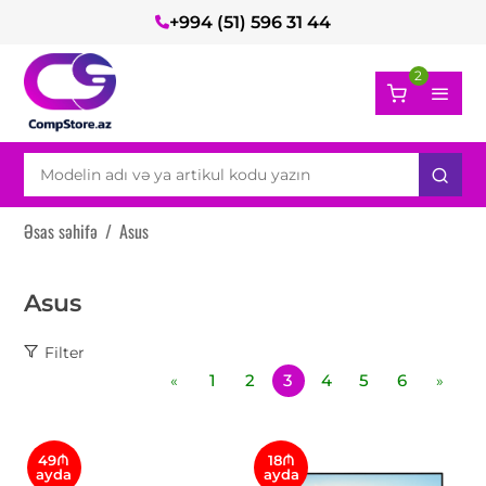
+994 (51) 596 31 44
2
Əsas səhifə
/
Asus
Asus
Filter
1
2
3
4
5
6
«
»
49₼
18₼
ayda
ayda