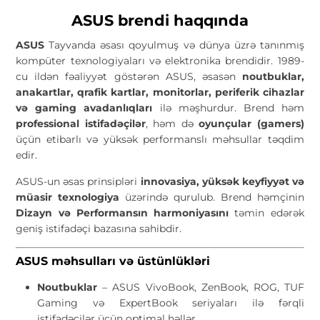
ASUS brendi haqqında
ASUS
Tayvanda əsası qoyulmuş və dünya üzrə tanınmış
kompüter texnologiyaları və elektronika brendidir. 1989-
cu ildən fəaliyyət göstərən ASUS, əsasən
noutbuklar,
anakartlar, qrafik kartlar, monitorlar, periferik cihazlar
və gaming avadanlıqları
ilə məşhurdur. Brend həm
professional istifadəçilər
, həm də
oyunçular (gamers)
üçün etibarlı və yüksək performanslı məhsullar təqdim
edir.
ASUS-un əsas prinsipləri
innovasiya, yüksək keyfiyyət və
müasir texnologiya
üzərində qurulub. Brend həmçinin
Dizayn və Performansın harmoniyasını
təmin edərək
geniş istifadəçi bazasına sahibdir.
ASUS məhsulları və üstünlükləri
Noutbuklar
– ASUS VivoBook, ZenBook, ROG, TUF
Gaming və ExpertBook seriyaları ilə fərqli
istifadəçilər üçün optimal həllər.