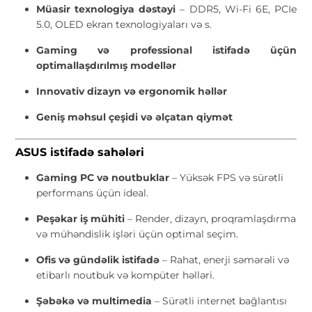
Müasir texnologiya dəstəyi
– DDR5, Wi-Fi 6E, PCIe
5.0, OLED ekran texnologiyaları və s.
Gaming və professional istifadə üçün
optimallaşdırılmış modellər
Innovativ dizayn və ergonomik həllər
Geniş məhsul çeşidi və əlçatan qiymət
ASUS istifadə sahələri
Gaming PC və noutbuklar
– Yüksək FPS və sürətli
performans üçün ideal.
Peşəkar iş mühiti
– Render, dizayn, proqramlaşdırma
və mühəndislik işləri üçün optimal seçim.
Ofis və gündəlik istifadə
– Rahat, enerji səmərəli və
etibarlı noutbuk və kompüter həlləri.
Şəbəkə və multimedia
– Sürətli internet bağlantısı