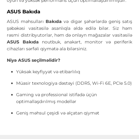
oyun və yüksək performans üçün optimallaşdırılmışdır.
ASUS Bakıda
ASUS məhsulları
Bakıda
və digər şəhərlərdə geniş satış
şəbəkəsi vasitəsilə asanlıqla əldə edilə bilər. Siz həm
rəsmi distribyutorlar, həm də onlayn mağazalar vasitəsilə
ASUS Bakıda
noutbuk, anakart, monitor və periferik
cihazları sərfəli qiymətə ala bilərsiniz.
Niyə ASUS seçilməlidir?
Yüksək keyfiyyət və etibarlılıq
Müasir texnologiya dəstəyi (DDR5, Wi-Fi 6E, PCIe 5.0)
Gaming və professional istifadə üçün
optimallaşdırılmış modellər
Geniş məhsul çeşidi və əlçatan qiymət