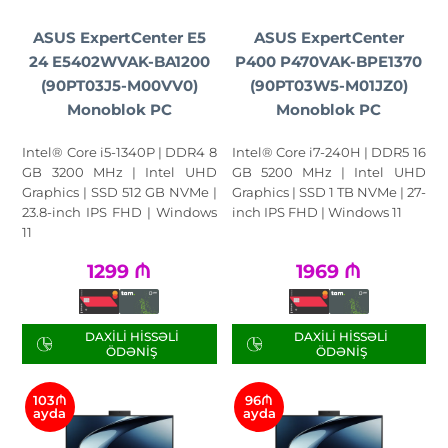
ASUS ExpertCenter E5
ASUS ExpertCenter
24 E5402WVAK-BA1200
P400 P470VAK-BPE1370
(90PT03J5-M00VV0)
(90PT03W5-M01JZ0)
Monoblok PC
Monoblok PC
Intel® Core i5-1340P | DDR4 8
Intel® Core i7-240H | DDR5 16
GB 3200 MHz | Intel UHD
GB 5200 MHz | Intel UHD
Graphics | SSD 512 GB NVMe |
Graphics | SSD 1 TB NVMe | 27-
23.8-inch IPS FHD | Windows
inch IPS FHD | Windows 11
11
1299
₼
1969
₼
DAXILI HISSƏLI
DAXILI HISSƏLI
ÖDƏNIŞ
ÖDƏNIŞ
103₼
96₼
ayda
ayda