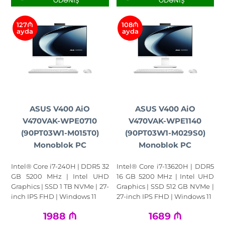
ÖDƏNIŞ
ÖDƏNIŞ
127₼
108₼
ayda
ayda
ASUS V400 AiO
ASUS V400 AiO
V470VAK-WPE0710
V470VAK-WPE1140
(90PT03W1-M015T0)
(90PT03W1-M029S0)
Monoblok PC
Monoblok PC
Intel® Core i7-240H | DDR5 32
Intel® Core i7-13620H | DDR5
GB 5200 MHz | Intel UHD
16 GB 5200 MHz | Intel UHD
Graphics | SSD 1 TB NVMe | 27-
Graphics | SSD 512 GB NVMe |
inch IPS FHD | Windows 11
27-inch IPS FHD | Windows 11
1988
₼
1689
₼