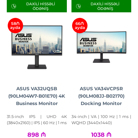
DAXILI HISSƏLI
DAXILI HISSƏLI
ÖDƏNIŞ
ÖDƏNIŞ
58₼
66₼
ayda
ayda
ASUS VA32UQSB
ASUS VA34VCPSR
(90LM04W7-B01E70) 4K
(90LM08JJ-B02170)
Business Monitor
Docking Monitor
31.5-inch IPS | UHD 4K
34-inch | VA | 100 Hz | 1 ms |
(3840x2160) | IPS | 60 Hz | 1 ms
WQHD (3440x1440)
898
₼
1038
₼