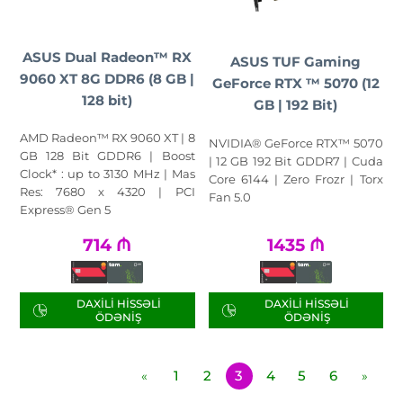
ASUS Dual Radeon™ RX
ASUS TUF Gaming
9060 XT 8G DDR6 (8 GB |
GeForce RTX ™ 5070 (12
128 bit)
GB | 192 Bit)
AMD Radeon™ RX 9060 XT | 8
NVIDIA® GeForce RTX™ 5070
GB 128 Bit GDDR6 | Boost
| 12 GB 192 Bit GDDR7 | Cuda
Clock* : up to 3130 MHz | Mas
Core 6144 | Zero Frozr | Torx
Res: 7680 x 4320 | PCI
Fan 5.0
Express® Gen 5
714
₼
1435
₼
DAXILI HISSƏLI
DAXILI HISSƏLI
ÖDƏNIŞ
ÖDƏNIŞ
1
2
3
4
5
6
«
»