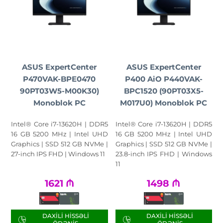
ASUS ExpertCenter
ASUS ExpertCenter
P470VAK-BPE0470
P400 AiO P440VAK-
90PT03W5-M00K30)
BPC1520 (90PT03X5-
Monoblok PC
M017U0) Monoblok PC
Intel® Core i7-13620H | DDR5
Intel® Core i7-13620H | DDR5
16 GB 5200 MHz | Intel UHD
16 GB 5200 MHz | Intel UHD
Graphics | SSD 512 GB NVMe |
Graphics | SSD 512 GB NVMe |
27-inch IPS FHD | Windows 11
23.8-inch IPS FHD | Windows
11
1621
₼
1498
₼
DAXILI HISSƏLI
DAXILI HISSƏLI