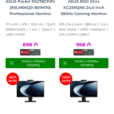
ASUS ProArt PA278CFRV
ASUS ROG Strix
(90LM06Q0-B01M70)
XG259QNS 24.5-inch
Professional Monitor
380Hz Gaming Monitor
27-inch | IPS | 100 Hz | QHD
İPS | 24.5-inch | 380 Hz | 1 ms |
(2560x1440) | 1 ms | Type-C |
Anti-Glare | AMD FreeSync |
USB | HDMI
DP | HDMI | USB-C
898
₼
968
₼
DAXILI HISSƏLI
DAXILI HISSƏLI
ÖDƏNIŞ
ÖDƏNIŞ
83₼
126₼
ayda
ayda