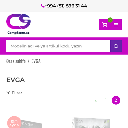
+994 (51) 596 31 44
2
Əsas səhifə
/
EVGA
EVGA
Filter
1
2
«
19₼
ayda