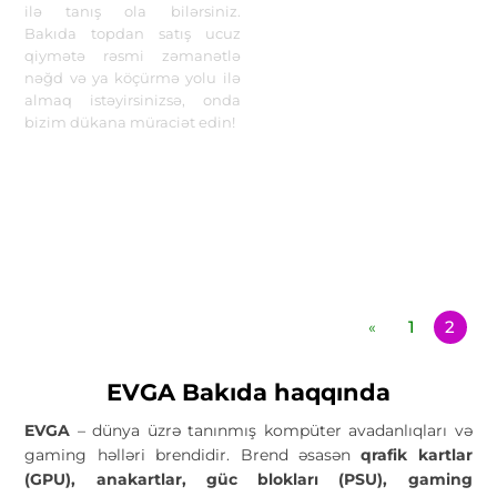
ilə tanış ola bilərsiniz.
Bakıda topdan satış ucuz
qiymətə rəsmi zəmanətlə
nəğd və ya köçürmə yolu ilə
almaq istəyirsinizsə, onda
bizim dükana müraciət edin!
1
2
«
EVGA Bakıda haqqında
EVGA
– dünya üzrə tanınmış kompüter avadanlıqları və
gaming həlləri brendidir. Brend əsasən
qrafik kartlar
(GPU), anakartlar, güc blokları (PSU), gaming