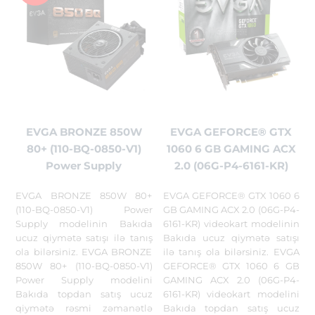
EVGA BRONZE 850W
EVGA GEFORCE® GTX
80+ (110-BQ-0850-V1)
1060 6 GB GAMING ACX
Power Supply
2.0 (06G-P4-6161-KR)
EVGA BRONZE 850W 80+
EVGA GEFORCE® GTX 1060 6
(110-BQ-0850-V1) Power
GB GAMING ACX 2.0 (06G-P4-
Supply modelinin Bakıda
6161-KR) videokart modelinin
ucuz qiymətə satışı ilə tanış
Bakıda ucuz qiymətə satışı
ola bilərsiniz. EVGA BRONZE
ilə tanış ola bilərsiniz. EVGA
850W 80+ (110-BQ-0850-V1)
GEFORCE® GTX 1060 6 GB
Power Supply modelini
GAMING ACX 2.0 (06G-P4-
Bakıda topdan satış ucuz
6161-KR) videokart modelini
qiymətə rəsmi zəmanətlə
Bakıda topdan satış ucuz