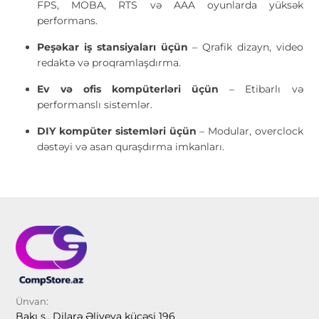
FPS, MOBA, RTS və AAA oyunlarda yüksək
performans.
Peşəkar iş stansiyaları üçün
– Qrafik dizayn, video
redaktə və proqramlaşdırma.
Ev və ofis kompüterləri üçün
– Etibarlı və
performanslı sistemlər.
DIY kompüter sistemləri üçün
– Modular, overclock
dəstəyi və asan quraşdırma imkanları.
Ünvan:
Bakı ş., Dilarə Əliyeva küçəsi 196