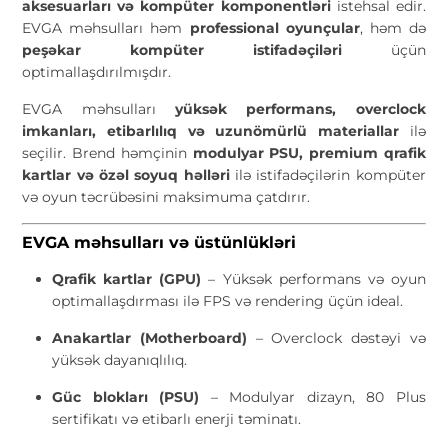
aksesuarları və kompüter komponentləri
istehsal edir.
EVGA məhsulları həm
professional oyunçular
, həm də
peşəkar kompüter istifadəçiləri
üçün
optimallaşdırılmışdır.
EVGA məhsulları
yüksək performans, overclock
imkanları, etibarlılıq və uzunömürlü materiallar
ilə
seçilir. Brend həmçinin
modulyar PSU, premium qrafik
kartlar və özəl soyuq həlləri
ilə istifadəçilərin kompüter
və oyun təcrübəsini maksimuma çatdırır.
EVGA məhsulları və üstünlükləri
Qrafik kartlar (GPU)
– Yüksək performans və oyun
optimallaşdırması ilə FPS və rendering üçün ideal.
Anakartlar (Motherboard)
– Overclock dəstəyi və
yüksək dayanıqlılıq.
Güc blokları (PSU)
– Modulyar dizayn, 80 Plus
sertifikatı və etibarlı enerji təminatı.