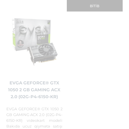
BITIB
EVGA GEFORCE® GTX
1050 2 GB GAMING ACX
2.0 (02G-P4-6150-KR)
EVGA GEFORCE® GTX 1050 2
GB GAMING ACX 2.0 (02G-P4-
6150-KR) videokart modeli
Bakıda ucuz qiymətə satışı