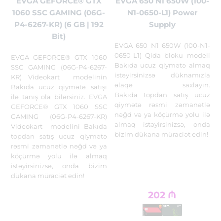
EVGA GEFORCE® GTX
EVGA 650 N1 650W (100-
1060 SSC GAMING (06G-
N1-0650-L1) Power
P4-6267-KR) (6 GB | 192
Supply
Bit)
EVGA 650 N1 650W (100-N1-
0650-L1) Qida bloku modeli
EVGA GEFORCE® GTX 1060
Bakıda ucuz qiymətə almaq
SSC GAMING (06G-P4-6267-
istəyirsinizsə düknamızla
KR) Videokart modelinin
əlaqə saxlayın.
Bakıda ucuz qiymətə satışı
Bakıda topdan satış ucuz
ilə tanış ola bilərsiniz. EVGA
qiymətə rəsmi zəmanətlə
GEFORCE® GTX 1060 SSC
nəğd və ya köçürmə yolu ilə
GAMING (06G-P4-6267-KR)
almaq istəyirsinizsə, onda
Videokart modelini Bakıda
bizim dükana müraciət edin!
topdan satış ucuz qiymətə
rəsmi zəmanətlə nəğd və ya
köçürmə yolu ilə almaq
istəyirsinizsə, onda bizim
dükana müraciət edin!
202
₼