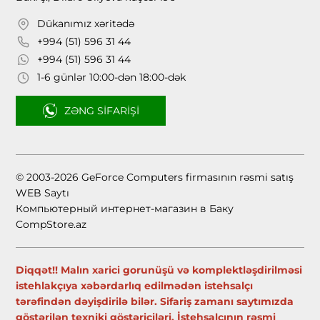
Dükanımız xəritədə
+994 (51) 596 31 44
+994 (51) 596 31 44
1-6 günlər 10:00-dən 18:00-dək
ZƏNG SIFARIŞI
© 2003-2026 GeForce Computers firmasının rəsmi satış
WEB Saytı
Компьютерный интернет-магазин в Баку
CompStore.az
Diqqət!! Malın xarici gorunüşü və komplektləşdirilməsi
istehlakçıya xəbərdarlıq edilmədən istehsalçı
tərəfindən dəyişdirilə bilər. Sifariş zamanı saytımızda
göstərilən texniki göstəriciləri, İstehsalçının rəsmi