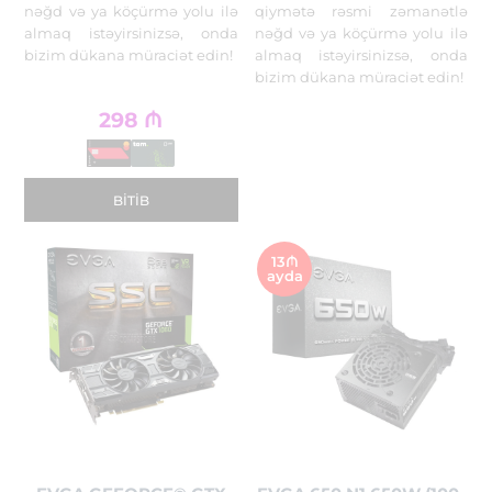
nəğd və ya köçürmə yolu ilə
qiymətə rəsmi zəmanətlə
almaq istəyirsinizsə, onda
nəğd və ya köçürmə yolu ilə
bizim dükana müraciət edin!
almaq istəyirsinizsə, onda
bizim dükana müraciət edin!
298
₼
BITIB
13₼
ayda