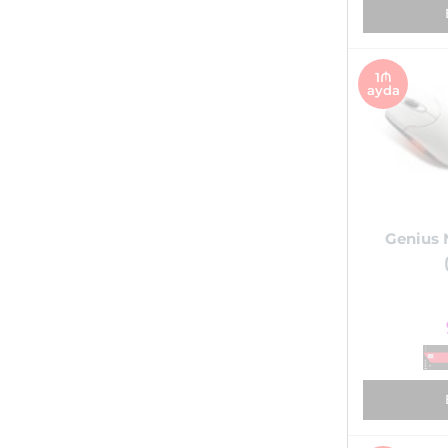
1₼
ayda
Genius N