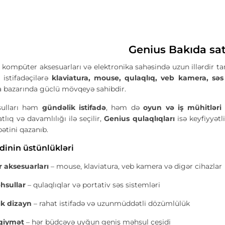
Genius Bakıda sat
kompüter aksesuarları və elektronika sahəsində uzun illərdir tan
 istifadəçilərə
klaviatura, mouse, qulaqlıq, veb kamera, səs
 bazarında güclü mövqeyə sahibdir.
ulları həm
gündəlik istifadə
, həm də
oyun və iş mühitləri
tlıq və davamlılığı ilə seçilir,
Genius qulaqlıqları
isə keyfiyyətl
bətini qazanıb.
dinin üstünlükləri
 aksesuarları
– mouse, klaviatura, veb kamera və digər cihazlar
hsullar
– qulaqlıqlar və portativ səs sistemləri
k dizayn
– rahat istifadə və uzunmüddətli dözümlülük
qiymət
– hər büdcəyə uyğun geniş məhsul çeşidi