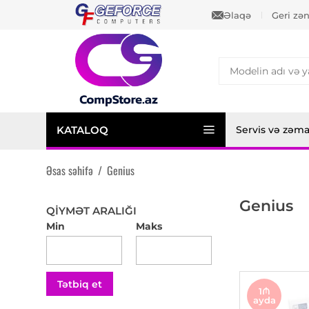
Əlaqə
Geri zə
KATALOQ
Servis və zəm
Əsas səhifə
/
Genius
Genius
QIYMƏT ARALIĞI
Min
Maks
Tətbiq et
1₼
ayda