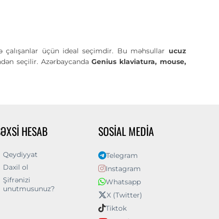
ə çalışanlar üçün ideal seçimdir. Bu məhsullar
ucuz
indən seçilir. Azərbaycanda
Genius klaviatura, mouse,
ŞƏXSI HESAB
SOSIAL MEDIA
Qeydiyyat
Telegram
Daxil ol
Instagram
Şifrənizi
Whatsapp
unutmusunuz?
X (Twitter)
Tiktok