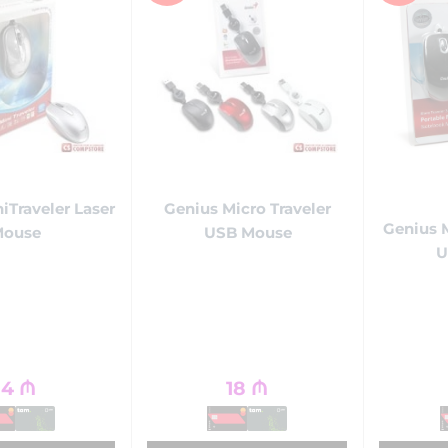
iTraveler Laser
Genius Micro Traveler
Genius M
Mouse
USB Mouse
U
14
₼
18
₼