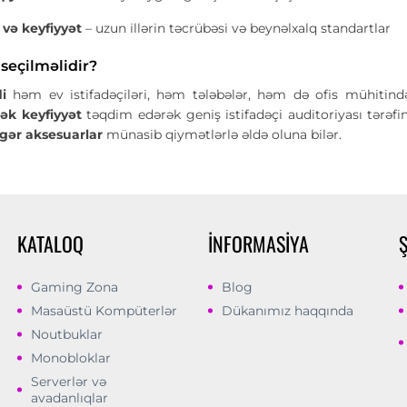
q və keyfiyyət
– uzun illərin təcrübəsi və beynəlxalq standartlar
seçilməlidir?
i
həm ev istifadəçiləri, həm tələbələr, həm də ofis mühitind
ək keyfiyyət
təqdim edərək geniş istifadəçi auditoriyası tərəf
igər aksesuarlar
münasib qiymətlərlə əldə oluna bilər.
KATALOQ
İNFORMASIYA
Gaming Zona
Blog
Masaüstü Kompüterlər
Dükanımız haqqında
Noutbuklar
Monobloklar
Serverlər və
avadanlıqlar