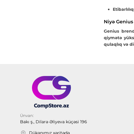
Etibarlılı
Niyə Genius 
Genius brend
qiymətə yüks
qulaqlıq və d
Ünvan:
Bakı ş., Dilarə Əliyeva küçəsi 196
Dükanımız xəritədə