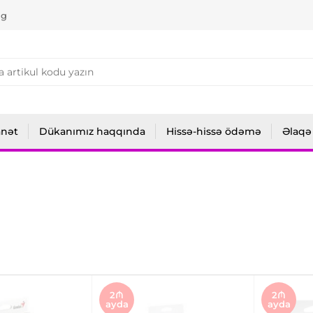
ng
anət
Dükanımız haqqında
Hissə-hissə ödəmə
Əlaqə
2₼
2₼
ayda
ayda