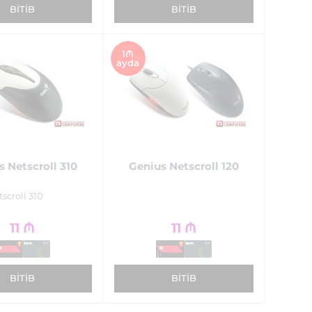
BITIB
BITIB
1₼
ayda
s Netscroll 310
Genius Netscroll 120
scroll 310
11
₼
11
₼
BITIB
BITIB