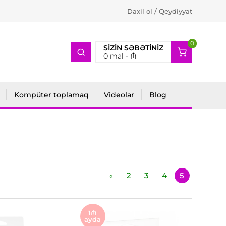
Daxil ol / Qeydiyyat
0
2
SIZIN SƏBƏTINIZ
0
mal -
₼
Kompüter toplamaq
Videolar
Blog
2
3
4
5
«
1₼
ayda