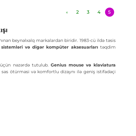
2
3
4
5
«
ışı
ınan beynəlxalq markalardan biridir. 1983-cü ildə təsis
 sistemləri və digər kompüter aksesuarları
təqdim
üçün nəzərdə tutulub.
Genius mouse və klaviatura
i səs ötürməsi və komfortlu dizaynı ilə geniş istifadəçi