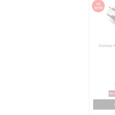
1₼
ayda
Genius N