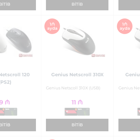
BITIB
BITIB
1₼
1₼
ayda
ayda
etscroll 120
Genius Netscroll 310X
Geniu
(PS2)
Genius Netscoll 310X (USB)
Genius Net
9
₼
11
₼
BITIB
BITIB