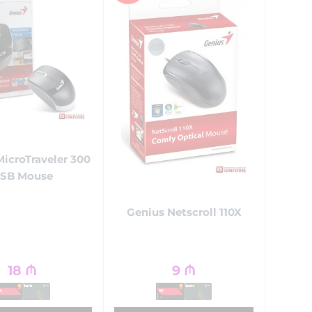
icroTraveler 300
SB Mouse
Genius Netscroll 110X
18
₼
9
₼