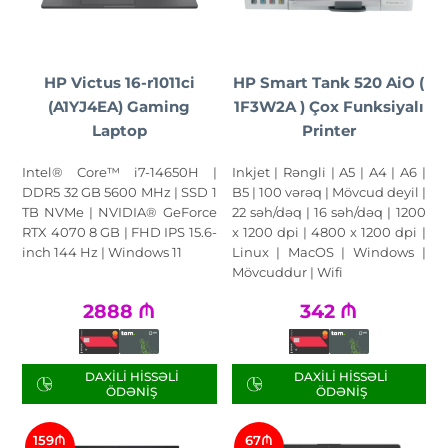
HP Victus 16-r1011ci
HP Smart Tank 520 AiO (
(A1YJ4EA) Gaming
1F3W2A ) Çox Funksiyalı
Laptop
Printer
Intel® Core™ i7-14650H |
Inkjet | Rəngli | A5 | A4 | A6 |
DDR5 32 GB 5600 MHz | SSD 1
B5 | 100 vərəq | Mövcud deyil |
TB NVMe | NVIDIA® GeForce
22 səh/dəq | 16 səh/dəq | 1200
RTX 4070 8 GB | FHD IPS 15.6-
x 1200 dpi | 4800 x 1200 dpi |
inch 144 Hz | Windows 11
Linux | MacOS | Windows |
Mövcuddur | Wifi
2888
₼
342
₼
DAXILI HISSƏLI
DAXILI HISSƏLI
ÖDƏNIŞ
ÖDƏNIŞ
159₼
67₼