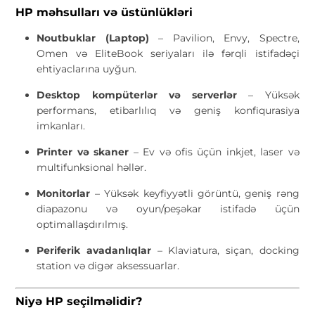
HP məhsulları və üstünlükləri
Noutbuklar (Laptop)
– Pavilion, Envy, Spectre,
Omen və EliteBook seriyaları ilə fərqli istifadəçi
ehtiyaclarına uyğun.
Desktop kompüterlər və serverlər
– Yüksək
performans, etibarlılıq və geniş konfiqurasiya
imkanları.
Printer və skaner
– Ev və ofis üçün inkjet, laser və
multifunksional həllər.
Monitorlar
– Yüksək keyfiyyətli görüntü, geniş rəng
diapazonu və oyun/peşəkar istifadə üçün
optimallaşdırılmış.
Periferik avadanlıqlar
– Klaviatura, siçan, docking
station və digər aksessuarlar.
Niyə HP seçilməlidir?