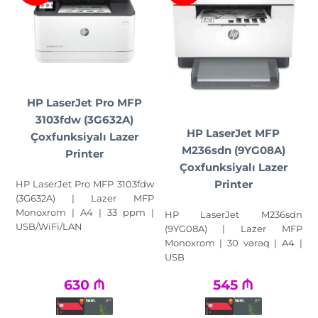
HP LaserJet Pro MFP
3103fdw (3G632A)
HP LaserJet MFP
Çoxfunksiyalı Lazer
M236sdn (9YG08A)
Printer
Çoxfunksiyalı Lazer
Printer
HP LaserJet Pro MFP 3103fdw
(3G632A) | Lazer MFP
Monoxrom | A4 | 33 ppm |
HP LaserJet M236sdn
USB/WiFi/LAN
(9YG08A) | Lazer MFP
Monoxrom | 30 vərəq | A4 |
USB
630
₼
545
₼