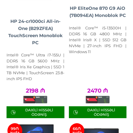
HP EliteOne 870 G9 AiO
(7B094EA) Monoblok PC
HP 24-cr1000ci All-in-
Intel® Core™ i5-13500H |
One (B29ZFEA)
DDR5 16 GB 4800 MHz |
TouchScreen Monoblok
Intel® Iris® X | SSD 512 GB
PC
NVMe | 27-inch IPS FHD |
Windows 11
Intel® Core™ Ultra i7-155U |
DDR5 16 GB 5600 MHz |
Intel® Iris Xe Graphics | SSD 1
TB NVMe | TouchScreen 23.8-
inch IPS FHD
2198
₼
2470
₼
DAXILI HISSƏLI
DAXILI HISSƏLI
ÖDƏNIŞ
ÖDƏNIŞ
99₼
66₼
ayda
ayda