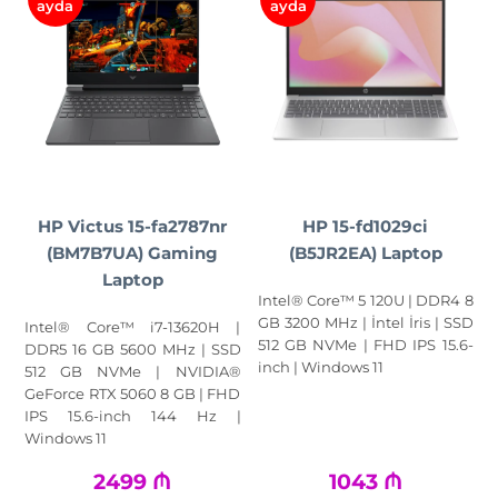
ayda
ayda
HP Victus 15-fa2787nr
НР 15-fd1029ci
(BM7B7UA) Gaming
(B5JR2EA) Laptop
Laptop
Intel® Core™ 5 120U | DDR4 8
GB 3200 MHz | İntel İris | SSD
Intel® Core™ i7-13620H |
512 GB NVMe | FHD IPS 15.6-
DDR5 16 GB 5600 MHz | SSD
inch | Windows 11
512 GB NVMe | NVIDIA®
GeForce RTX 5060 8 GB | FHD
IPS 15.6-inch 144 Hz |
Windows 11
2499
₼
1043
₼