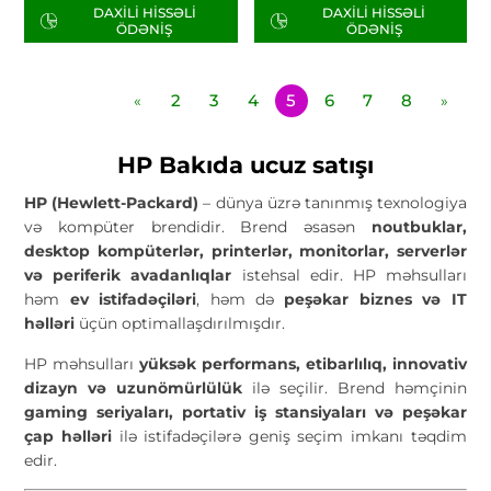
DAXILI HISSƏLI
DAXILI HISSƏLI
ÖDƏNIŞ
ÖDƏNIŞ
2
3
4
5
6
7
8
«
»
HP Bakıda ucuz satışı
HP (Hewlett-Packard)
– dünya üzrə tanınmış texnologiya
və kompüter brendidir. Brend əsasən
noutbuklar,
desktop kompüterlər, printerlər, monitorlar, serverlər
və periferik avadanlıqlar
istehsal edir. HP məhsulları
həm
ev istifadəçiləri
, həm də
peşəkar biznes və IT
həlləri
üçün optimallaşdırılmışdır.
HP məhsulları
yüksək performans, etibarlılıq, innovativ
dizayn və uzunömürlülük
ilə seçilir. Brend həmçinin
gaming seriyaları, portativ iş stansiyaları və peşəkar
çap həlləri
ilə istifadəçilərə geniş seçim imkanı təqdim
edir.