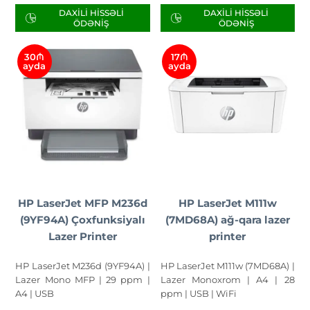
DAXILI HISSƏLI
DAXILI HISSƏLI
ÖDƏNIŞ
ÖDƏNIŞ
30₼
17₼
ayda
ayda
HP LaserJet MFP M236d
HP LaserJet M111w
(9YF94A) Çoxfunksiyalı
(7MD68A) ağ-qara lazer
Lazer Printer
printer
HP LaserJet M236d (9YF94A) |
HP LaserJet M111w (7MD68A) |
Lazer Mono MFP | 29 ppm |
Lazer Monoxrom | A4 | 28
A4 | USB
ppm | USB | WiFi