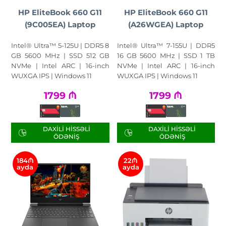
HP EliteBook 660 G11
HP EliteBook 660 G11
(9C005EA) Laptop
(A26WGEA) Laptop
Intel® Ultra™ 5-125U | DDR5 8
Intel® Ultra™ 7-155U | DDR5
GB 5600 MHz | SSD 512 GB
16 GB 5600 MHz | SSD 1 TB
NVMe | Intel ARC | 16-inch
NVMe | Intel ARC | 16-inch
WUXGA IPS | Windows 11
WUXGA IPS | Windows 11
1799
₼
1799
₼
DAXILI HISSƏLI
DAXILI HISSƏLI
ÖDƏNIŞ
ÖDƏNIŞ
184₼
22₼
ayda
ayda