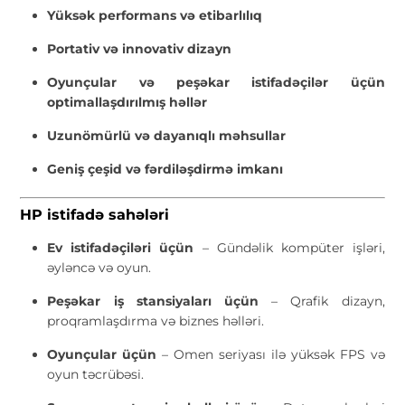
Yüksək performans və etibarlılıq
Portativ və innovativ dizayn
Oyunçular və peşəkar istifadəçilər üçün
optimallaşdırılmış həllər
Uzunömürlü və dayanıqlı məhsullar
Geniş çeşid və fərdiləşdirmə imkanı
HP istifadə sahələri
Ev istifadəçiləri üçün
– Gündəlik kompüter işləri,
əyləncə və oyun.
Peşəkar iş stansiyaları üçün
– Qrafik dizayn,
proqramlaşdırma və biznes həlləri.
Oyunçular üçün
– Omen seriyası ilə yüksək FPS və
oyun təcrübəsi.