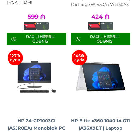
| VGA | HDMI
Cartridge W1450A / W1450AX
599
₼
424
₼
DAXILI HISSƏLI
DAXILI HISSƏLI
ÖDƏNIŞ
ÖDƏNIŞ
127₼
146₼
ayda
ayda
HP 24-CR1003CI
HP Elite x360 1040 14 G11
(A5JR0EA) Monoblok PC
(A36X9ET ) Laptop