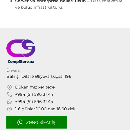
Server və enterprise həlləri üçün
– Data mərkəzləri
və bulud infrastrukturu.
Ünvan:
Bakı ş., Dilarə Əliyeva küçəsi 196
Dükanımız xəritədə
+994 (51) 596 31 44
+994 (51) 596 31 44
1-6 günlər 10:00-dən 18:00-dək
ZƏNG SIFARIŞI