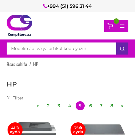
+994 (51) 596 31 44
2
Əsas səhifə
/
HP
HP
Filter
2
3
4
5
6
7
8
«
»
41₼
35₼
ayda
ayda