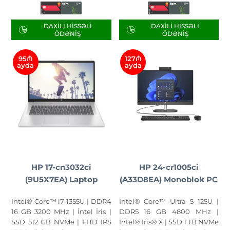
DAXILI HISSƏLI
DAXILI HISSƏLI
ÖDƏNIŞ
ÖDƏNIŞ
95₼
127₼
ayda
ayda
HP 17-cn3032ci
HP 24-cr1005ci
(9U5X7EA) Laptop
(A33D8EA) Monoblok PC
Intel® Core™ i7-1355U | DDR4
Intel® Core™ Ultra 5 125U |
16 GB 3200 MHz | İntel İris |
DDR5 16 GB 4800 MHz |
SSD 512 GB NVMe | FHD IPS
Intel® Iris® X | SSD 1 TB NVMe