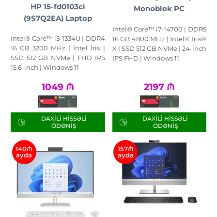
НР 15-fd0103ci
Monoblok PC
(9S7Q2EA) Laptop
Intel® Core™ i7-14700 | DDR5
Intel® Core™ i5-1334U | DDR4
16 GB 4800 MHz | Intel® Iris®
16 GB 3200 MHz | İntel İris |
X | SSD 512 GB NVMe | 24-inch
SSD 512 GB NVMe | FHD IPS
IPS FHD | Windows 11
15.6-inch | Windows 11
1049
₼
2197
₼
DAXILI HISSƏLI
DAXILI HISSƏLI
ÖDƏNIŞ
ÖDƏNIŞ
140₼
157₼
ayda
ayda