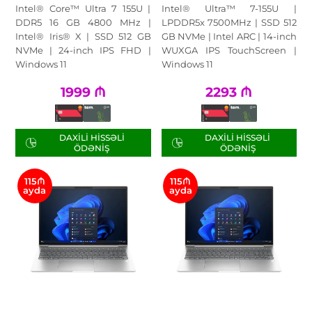
Intel® Core™ Ultra 7 155U |
Intel® Ultra™ 7-155U |
DDR5 16 GB 4800 MHz |
LPDDR5x 7500MHz | SSD 512
Intel® Iris® X | SSD 512 GB
GB NVMe | Intel ARC | 14-inch
NVMe | 24-inch IPS FHD |
WUXGA IPS TouchScreen |
Windows 11
Windows 11
1999
₼
2293
₼
DAXILI HISSƏLI
DAXILI HISSƏLI
ÖDƏNIŞ
ÖDƏNIŞ
115₼
115₼
ayda
ayda