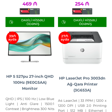
469
₼
254
₼
DAXILI HISSƏLI
DAXILI HISSƏLI
ÖDƏNIŞ
ÖDƏNIŞ
39₼
27₼
ayda
ayda
HP 5 527pu 27-inch QHD
HP LaserJet Pro 3003dn
100Hz (9E0G5AA)
Ağ-Qara Printer
Monitor
(3G653A)
QHD | IPS | 100 Hz | Low Blue
A4 LaserJet | 33 PPM | 1200 x
Light | Anti Glare | 1500:1
1200 DPI | USB 2.0 Printing
Contrast | Brightness 300 Nits
Port | 512 MB | Ethernet |