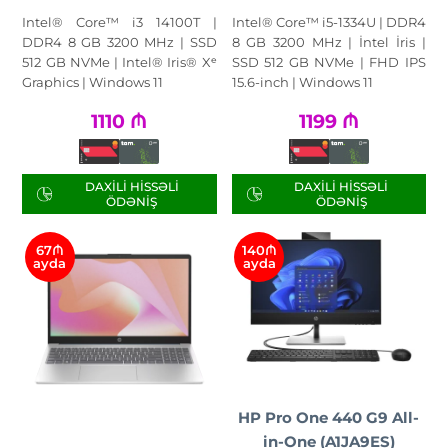
Intel® Core™ i3 14100T |
Intel® Core™ i5-1334U | DDR4
DDR4 8 GB 3200 MHz | SSD
8 GB 3200 MHz | İntel İris |
512 GB NVMe | Intel® Iris® Xᵉ
SSD 512 GB NVMe | FHD IPS
Graphics | Windows 11
15.6-inch | Windows 11
1110
₼
1199
₼
DAXILI HISSƏLI
DAXILI HISSƏLI
ÖDƏNIŞ
ÖDƏNIŞ
67₼
140₼
ayda
ayda
HP Pro One 440 G9 All-
in-One (A1JA9ES)