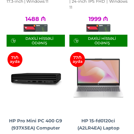
17.3-inch | Windows 11
| 24-inch IPS FHD | Windows
11
1488
₼
1999
₼
DAXILI HISSƏLI
DAXILI HISSƏLI
ÖDƏNIŞ
ÖDƏNIŞ
71₼
77₼
ayda
ayda
HP Pro Mini PC 400 G9
НР 15-fd0120ci
(937X5EA) Computer
(A2LR4EA) Laptop