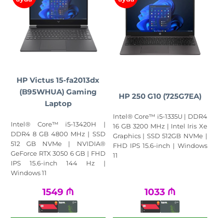
HP Victus 15-fa2013dx
(B95WHUA) Gaming
HP 250 G10 (725G7EA)
Laptop
Intel® Core™ i5-1335U | DDR4
Intel® Core™ i5-13420H |
16 GB 3200 MHz | Intel Iris Xe
DDR4 8 GB 4800 MHz | SSD
Graphics | SSD 512GB NVMe |
512 GB NVMe | NVIDIA®
FHD IPS 15.6-inch | Windows
GeForce RTX 3050 6 GB | FHD
11
IPS 15.6-inch 144 Hz |
Windows 11
1549
₼
1033
₼