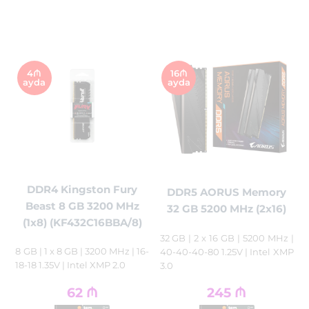
4₼
16₼
ayda
ayda
DDR4 Kingston Fury
DDR5 AORUS Memory
Beast 8 GB 3200 MHz
32 GB 5200 MHz (2x16)
(1x8) (KF432C16BBA/8)
32 GB | 2 x 16 GB | 5200 MHz |
8 GB | 1 x 8 GB | 3200 MHz | 16-
40-40-40-80 1.25V | Intel XMP
18-18 1.35V | Intel XMP 2.0
3.0
62
₼
245
₼