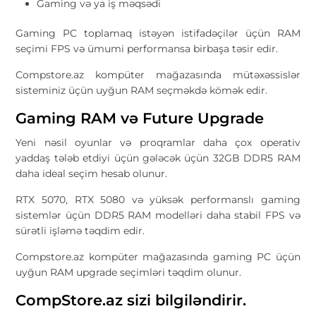
Gaming və ya iş məqsədi
Gaming PC toplamaq istəyən istifadəçilər üçün RAM
seçimi FPS və ümumi performansa birbaşa təsir edir.
Compstore.az kompüter mağazasında mütəxəssislər
sisteminiz üçün uyğun RAM seçməkdə kömək edir.
Gaming RAM və Future Upgrade
Yeni nəsil oyunlar və proqramlar daha çox operativ
yaddaş tələb etdiyi üçün gələcək üçün 32GB DDR5 RAM
daha ideal seçim hesab olunur.
RTX 5070, RTX 5080 və yüksək performanslı gaming
sistemlər üçün DDR5 RAM modelləri daha stabil FPS və
sürətli işləmə təqdim edir.
Compstore.az kompüter mağazasında gaming PC üçün
uyğun RAM upgrade seçimləri təqdim olunur.
CompStore.az sizi bilgiləndirir.