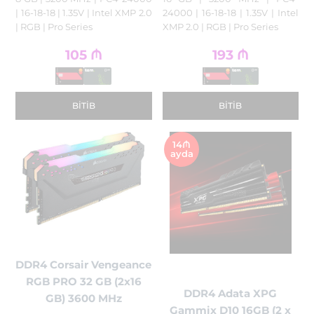
| 16-18-18 | 1.35V | Intel XMP 2.0
24000 | 16-18-18 | 1.35V | Intel
| RGB | Pro Series
XMP 2.0 | RGB | Pro Series
105
₼
193
₼
BITIB
BITIB
14₼
ayda
DDR4 Corsair Vengeance
RGB PRO 32 GB (2x16
DDR4 Adata XPG
GB) 3600 MHz
Gammix D10 16GB (2 x