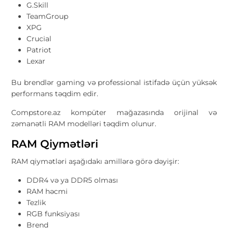
G.Skill
TeamGroup
XPG
Crucial
Patriot
Lexar
Bu brendlər gaming və professional istifadə üçün yüksək
performans təqdim edir.
Compstore.az kompüter mağazasında orijinal və
zəmanətli RAM modelləri təqdim olunur.
RAM Qiymətləri
RAM qiymətləri aşağıdakı amillərə görə dəyişir:
DDR4 və ya DDR5 olması
RAM həcmi
Tezlik
RGB funksiyası
Brend