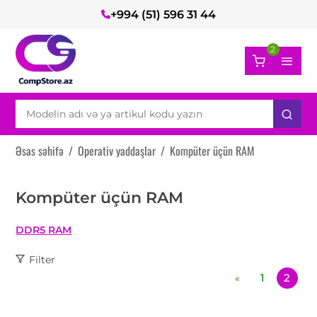
+994 (51) 596 31 44
2
Əsas səhifə
/
Operativ yaddaşlar
/
Kompüter üçün RAM
Kompüter üçün RAM
DDR5 RAM
Filter
1
2
«