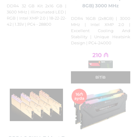
8GB) 3000 MHz
DDR4 32 GB Kit 2x16 GB |
3600 MHz | Illimunated LED |
RGB | Intel XMP 2.0 | 18-22-22-
DDR4 16GB (2x8GB) | 3000
42 | 1.35V | PC4 - 28800
MHz | Intel XMP 2.0 |
Excellent Cooling And
Stability | Unique Heatsink
Design | PC4-24000
210
₼
BITIB
16₼
ayda