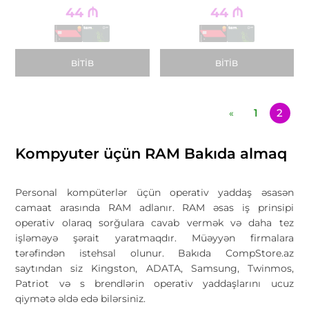
44
₼
44
₼
BITIB
BITIB
1
2
«
Kompyuter üçün RAM Bakıda almaq
Personal kompüterlər üçün operativ yaddaş əsasən
camaat arasında RAM adlanır. RAM əsas iş prinsipi
operativ olaraq sorğulara cavab vermək və daha tez
işləməyə şərait yaratmaqdır. Müəyyən firmalara
tərəfindən istehsal olunur. Bakıda CompStore.az
saytından siz Kingston, ADATA, Samsung, Twinmos,
Patriot və s brendlərin operativ yaddaşlarını ucuz
qiymətə əldə edə bilərsiniz.