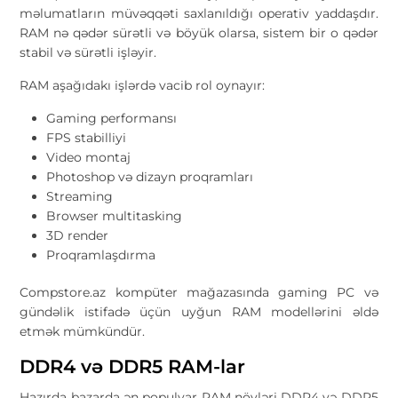
məlumatların müvəqqəti saxlanıldığı operativ yaddaşdır.
RAM nə qədər sürətli və böyük olarsa, sistem bir o qədər
stabil və sürətli işləyir.
RAM aşağıdakı işlərdə vacib rol oynayır:
Gaming performansı
FPS stabilliyi
Video montaj
Photoshop və dizayn proqramları
Streaming
Browser multitasking
3D render
Proqramlaşdırma
Compstore.az kompüter mağazasında gaming PC və
gündəlik istifadə üçün uyğun RAM modellərini əldə
etmək mümkündür.
DDR4 və DDR5 RAM-lar
Hazırda bazarda ən populyar RAM növləri DDR4 və DDR5