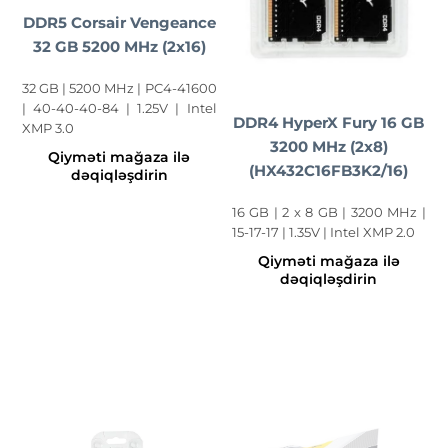
DDR5 Corsair Vengeance
32 GB 5200 MHz (2x16)
32 GB | 5200 MHz | PC4-41600
| 40-40-40-84 | 1.25V | Intel
DDR4 HyperX Fury 16 GB
XMP 3.0
3200 MHz (2x8)
Qiyməti mağaza ilə
(HX432C16FB3K2/16)
dəqiqləşdirin
16 GB | 2 x 8 GB | 3200 MHz |
15-17-17 | 1.35V | Intel XMP 2.0
Qiyməti mağaza ilə
dəqiqləşdirin