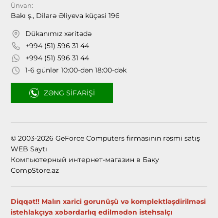
Ünvan:
Bakı ş., Dilarə Əliyeva küçəsi 196
Dükanımız xəritədə
+994 (51) 596 31 44
+994 (51) 596 31 44
1-6 günlər 10:00-dən 18:00-dək
ZƏNG SIFARIŞI
© 2003-2026 GeForce Computers firmasının rəsmi satış
WEB Saytı
Компьютерный интернет-магазин в Баку
CompStore.az
Diqqət!! Malın xarici gorunüşü və komplektləşdirilməsi
istehlakçıya xəbərdarlıq edilmədən istehsalçı