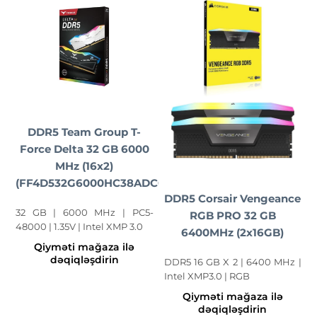
DDR5 Team Group T-
Force Delta 32 GB 6000
MHz (16x2)
(FF4D532G6000HC38ADC01)
DDR5 Corsair Vengeance
32 GB | 6000 MHz | PC5-
RGB PRO 32 GB
48000 | 1.35V | Intel XMP 3.0
6400MHz (2x16GB)
Qiyməti mağaza ilə
dəqiqləşdirin
DDR5 16 GB X 2 | 6400 MHz |
Intel XMP3.0 | RGB
Qiyməti mağaza ilə
dəqiqləşdirin