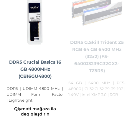
DDR5 G.Skill Trident Z5
RGB 64 GB 6400 MHz
(32x2) (F5-
DDR5 Crucial Basics 16
6400J3239G32GX2-
GB 4800MHz
TZ5RS)
(CB16GU4800)
64 GB | 6400 MHz | PC5-
DDR5 | UDIMM 4800 MHz |
48000 | CL32 CL32-39-39-102 |
‎UDIMM Form Factor
1.40V | Intel XMP 3.0 | RGB
| ‎Lightweight
Qiyməti mağaza ilə
dəqiqləşdirin