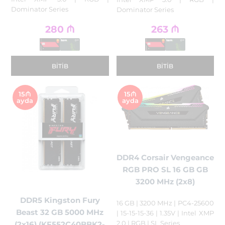
Dominator Series
Dominator Series
280
₼
263
₼
BITIB
BITIB
15₼
15₼
ayda
ayda
DDR4 Corsair Vengeance
RGB PRO SL 16 GB GB
3200 MHz (2x8)
DDR5 Kingston Fury
16 GB | 3200 MHz | PC4-25600
Beast 32 GB 5000 MHz
| 15-15-15-36 | 1.35V | Intel XMP
2.0 | RGB | SL Series
(2x16) (KF552C40BBK2-