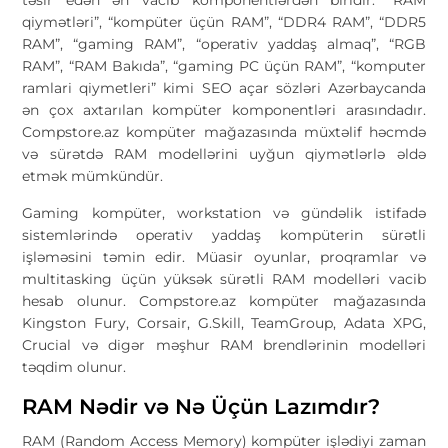
qiymətləri”, “kompüter üçün RAM”, “DDR4 RAM”, “DDR5
RAM”, “gaming RAM”, “operativ yaddaş almaq”, “RGB
RAM”, “RAM Bakıda”, “gaming PC üçün RAM”, “komputer
ramlari qiymetleri” kimi SEO açar sözləri Azərbaycanda
ən çox axtarılan kompüter komponentləri arasındadır.
Compstore.az kompüter mağazasında müxtəlif həcmdə
və sürətdə RAM modellərini uyğun qiymətlərlə əldə
etmək mümkündür.
Gaming kompüter, workstation və gündəlik istifadə
sistemlərində operativ yaddaş kompüterin sürətli
işləməsini təmin edir. Müasir oyunlar, proqramlar və
multitasking üçün yüksək sürətli RAM modelləri vacib
hesab olunur. Compstore.az kompüter mağazasında
Kingston Fury, Corsair, G.Skill, TeamGroup, Adata XPG,
Crucial və digər məşhur RAM brendlərinin modelləri
təqdim olunur.
RAM Nədir və Nə Üçün Lazımdır?
RAM (Random Access Memory) kompüter işlədiyi zaman