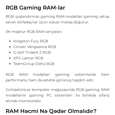
RGB Gaming RAM-lar
RGB işıqlandırmalı gaming RAM modelləri gaming setup
sevən istifadəçilər üçün xüsusi maraq doğurur.
Ən məşhur RGB RAM seriyaları:
Kingston Fury RGB
Corsair Vengeance RGB
G.Skill Trident Z RGB
XPG Lancer RGB
TeamGroup Delta RGB
RGB RAM modelləri gaming sistemlərdə həm
performans, həm də estetik görünüş təqdim edir.
Compstore.az kompüter mağazasında RGB gaming RAM
modellərini gaming PC sistemləri ilə birlikdə sifariş
etmək mümkündür.
RAM Həcmi Nə Qədər Olmalıdır?