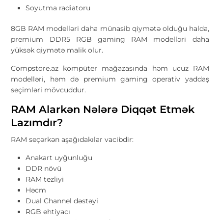
Soyutma radiatoru
8GB RAM modelləri daha münasib qiymətə olduğu halda,
premium DDR5 RGB gaming RAM modelləri daha
yüksək qiymətə malik olur.
Compstore.az kompüter mağazasında həm ucuz RAM
modelləri, həm də premium gaming operativ yaddaş
seçimləri mövcuddur.
RAM Alarkən Nələrə Diqqət Etmək
Lazımdır?
RAM seçərkən aşağıdakılar vacibdir:
Anakart uyğunluğu
DDR növü
RAM tezliyi
Həcm
Dual Channel dəstəyi
RGB ehtiyacı