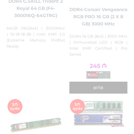
DDR4 G.SKILL Trident Z
Royal 64 GB (F4-
DDR4 Corsair Vengeance
300016Q-64GTRG)
RGB PRO 16 GB (2 X 8
GB) 3000 MHz
64GB (16GBx4) | 3000MHz
| 16-18-18-38 | Intel XMP 2.0
DDR4 16 GB (8x2) | 3000 MHz
(Extreme Memory Profile)
| Illimunated LED | RGB |
Ready
Intel XMP Certified | Pro
Series
245
₼
BITIB
3₼
3₼
ayda
ayda