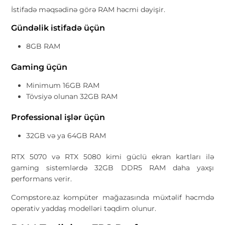
İstifadə məqsədinə görə RAM həcmi dəyişir.
Gündəlik istifadə üçün
8GB RAM
Gaming üçün
Minimum 16GB RAM
Tövsiyə olunan 32GB RAM
Professional işlər üçün
32GB və ya 64GB RAM
RTX 5070 və RTX 5080 kimi güclü ekran kartları ilə
gaming sistemlərdə 32GB DDR5 RAM daha yaxşı
performans verir.
Compstore.az kompüter mağazasında müxtəlif həcmdə
operativ yaddaş modelləri təqdim olunur.