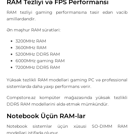
RAM Tezliyi və FPS Performansı
RAM tezliyi gaming performansına təsir edən vacib
amillərdəndir.
Ən məşhur RAM sürətləri:
3200MHz RAM
3600MHz RAM
5200MHz DDR5 RAM
6000MHz gaming RAM
7200MHz DDR5 RAM
Yüksək tezlikli RAM modelləri gaming PC və professional
sistemlərdə daha yaxşı performans verir.
Compstore.az kompüter mağazasında yüksək tezlikli
DDR5 RAM modellərini əldə etmək mümkündür.
Notebook Üçün RAM-lar
Notebook sistemlər üçün xüsusi SO-DIMM RAM
modelləri istifadə olunur.