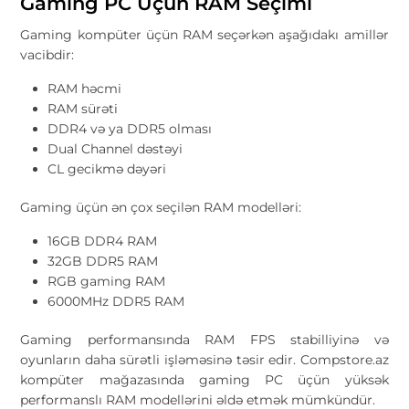
Gaming PC Üçün RAM Seçimi
Gaming kompüter üçün RAM seçərkən aşağıdakı amillər
vacibdir:
RAM həcmi
RAM sürəti
DDR4 və ya DDR5 olması
Dual Channel dəstəyi
CL gecikmə dəyəri
Gaming üçün ən çox seçilən RAM modelləri:
16GB DDR4 RAM
32GB DDR5 RAM
RGB gaming RAM
6000MHz DDR5 RAM
Gaming performansında RAM FPS stabilliyinə və
oyunların daha sürətli işləməsinə təsir edir. Compstore.az
kompüter mağazasında gaming PC üçün yüksək
performanslı RAM modellərini əldə etmək mümkündür.