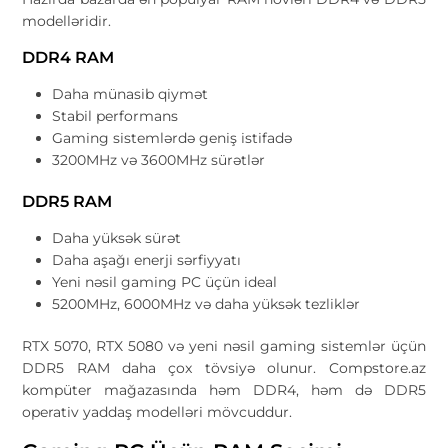
modelləridir.
DDR4 RAM
Daha münasib qiymət
Stabil performans
Gaming sistemlərdə geniş istifadə
3200MHz və 3600MHz sürətlər
DDR5 RAM
Daha yüksək sürət
Daha aşağı enerji sərfiyyatı
Yeni nəsil gaming PC üçün ideal
5200MHz, 6000MHz və daha yüksək tezliklər
RTX 5070, RTX 5080 və yeni nəsil gaming sistemlər üçün
DDR5 RAM daha çox tövsiyə olunur. Compstore.az
kompüter mağazasında həm DDR4, həm də DDR5
operativ yaddaş modelləri mövcuddur.