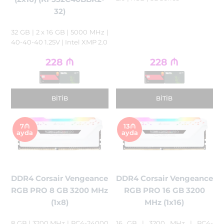
32)
32 GB | 2 x 16 GB | 5000 MHz |
40-40-40 1.25V | Intel XMP 2.0
228
₼
228
₼
BITIB
BITIB
7₼
13₼
ayda
ayda
DDR4 Corsair Vengeance
DDR4 Corsair Vengeance
RGB PRO 8 GB 3200 MHz
RGB PRO 16 GB 3200
(1x8)
MHz (1x16)
8 GB | 3200 MHz | PC4-24000
16 GB | 3200 MHz | PC4-