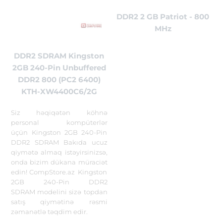
DDR2 2 GB Patriot - 800
MHz
DDR2 SDRAM Kingston
2GB 240-Pin Unbuffered
DDR2 800 (PC2 6400)
KTH-XW4400C6/2G
Siz həqiqətən köhnə
personal kompüterlər
üçün Kingston 2GB 240-Pin
DDR2 SDRAM Bakıda ucuz
qiymətə almaq istəyirsinizsə,
onda bizim dükana müraciət
edin! CompStore.az Kingston
2GB 240-Pin DDR2
SDRAM modelini sizə topdan
satış qiymətinə rəsmi
zəmanətlə təqdim edir.