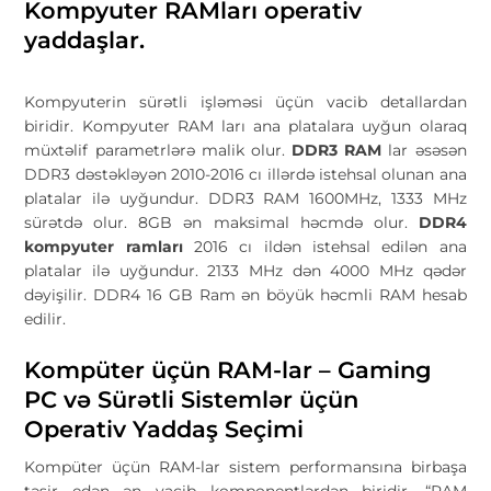
Kompyuter RAMları operativ
yaddaşlar.
Kompyuterin sürətli işləməsi üçün vacib detallardan
biridir. Kompyuter RAM ları ana platalara uyğun olaraq
müxtəlif parametrlərə malik olur.
DDR3 RAM
lar əsəsən
DDR3 dəstəkləyən 2010-2016 cı illərdə istehsal olunan ana
platalar ilə uyğundur. DDR3 RAM 1600MHz, 1333 MHz
sürətdə olur. 8GB ən maksimal həcmdə olur.
DDR4
kompyuter ramları
2016 cı ildən istehsal edilən ana
platalar ilə uyğundur. 2133 MHz dən 4000 MHz qədər
dəyişilir. DDR4 16 GB Ram ən böyük həcmli RAM hesab
edilir.
Kompüter üçün RAM-lar – Gaming
PC və Sürətli Sistemlər üçün
Operativ Yaddaş Seçimi
Kompüter üçün RAM-lar sistem performansına birbaşa
təsir edən ən vacib komponentlərdən biridir. “RAM