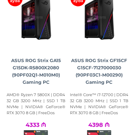
ayda
ayda
ASUS ROG Strix GA15
ASUS ROG Strix GF15CF
G15DK-R5800X2080
G15CF-7127000030
(90PF02Q1-M010M0)
(90PF03C1-M00290)
Gaming PC
Gaming PC
AMD® Ryzen 7 5800X | DDR4
Intel® Core™ i7-12700 | DDR4
32 GB 3200 MHz | SSD 1 TB
32 GB 3200 MHz | SSD 1 TB
NVMe | NVIDIA® GeForce®
NVMe | NVIDIA® GeForce®
RTX 3070 8 GB | FreeDos
RTX 3070 8 GB | FreeDos
4333
₼
4398
₼