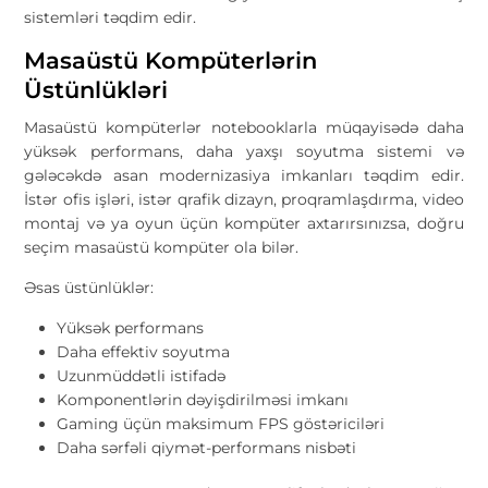
sistemləri təqdim edir.
Masaüstü Kompüterlərin
Üstünlükləri
Masaüstü kompüterlər notebooklarla müqayisədə daha
yüksək performans, daha yaxşı soyutma sistemi və
gələcəkdə asan modernizasiya imkanları təqdim edir.
İstər ofis işləri, istər qrafik dizayn, proqramlaşdırma, video
montaj və ya oyun üçün kompüter axtarırsınızsa, doğru
seçim masaüstü kompüter ola bilər.
Əsas üstünlüklər:
Yüksək performans
Daha effektiv soyutma
Uzunmüddətli istifadə
Komponentlərin dəyişdirilməsi imkanı
Gaming üçün maksimum FPS göstəriciləri
Daha sərfəli qiymət-performans nisbəti