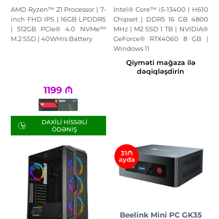
AMD Ryzen™ Z1 Processor | 7-
Intel® Core™ i5-13400 | H610
inch FHD IPS | 16GB LPDDR5
Chipset | DDR5 16 GB 4800
| 512GB PCIe® 4.0 NVMe™
MHz | M2 SSD 1 TB | NVIDIA®
M.2 SSD | 40WHrs Battery
GeForce® RTX4060 8 GB |
Windows 11
Qiyməti mağaza ilə
dəqiqləşdirin
1199
₼
DAXILI HISSƏLI
ÖDƏNIŞ
31₼
ayda
Beelink Mini PC GK35