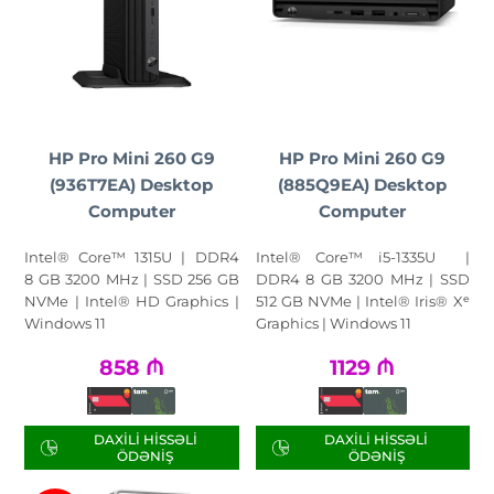
HP Pro Mini 260 G9
HP Pro Mini 260 G9
(936T7EA) Desktop
(885Q9EA) Desktop
Computer
Computer
Intel® Core™ 1315U | DDR4
Intel® Core™ i5-1335U |
8 GB 3200 MHz | SSD 256 GB
DDR4 8 GB 3200 MHz | SSD
NVMe | Intel® HD Graphics |
512 GB NVMe | Intel® Iris® Xᵉ
Windows 11
Graphics | Windows 11
858
₼
1129
₼
DAXILI HISSƏLI
DAXILI HISSƏLI
ÖDƏNIŞ
ÖDƏNIŞ