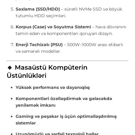
Saxlama (SSD/HDD)
– sürətli NVMe SSD və böyük
tutumlu HDD seçimləri.
Korpus (Case) və Soyutma Sistemi
– hava dövranını
təmin edən və komponentləri qoruyan dizayn.
Enerji Təchizatı (PSU)
– 500W–1000W arası etibarlı
və səmərəli modellər.
🔹 Masaüstü Kompüterin
Üstünlükləri
Yüksək performans və dayanıqlıq
Komponentləri özəlləşdirmək və gələcəkdə
yeniləmək imkanı
Gaming və peşəkar iş üçün optimallaşdırılmış
sistemlər
Uzunömürlü və sərfəli texnoloji həllər