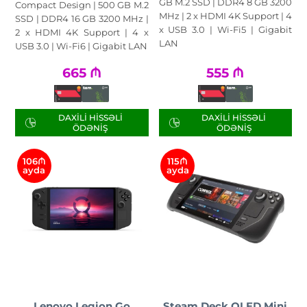
GB M.2 SSD | DDR4 8 GB 3200
Compact Design | 500 GB M.2
MHz | 2 x HDMI 4K Support | 4
SSD | DDR4 16 GB 3200 MHz |
x USB 3.0 | Wi-Fi5 | Gigabit
2 x HDMI 4K Support | 4 x
LAN
USB 3.0 | Wi-Fi6 | Gigabit LAN
665
₼
555
₼
DAXILI HISSƏLI
DAXILI HISSƏLI
ÖDƏNIŞ
ÖDƏNIŞ
106₼
115₼
ayda
ayda
Lenovo Legion Go
Steam Deck OLED Mini