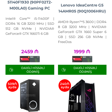
51140F1930 (90PF02T2-
Lenovo IdeaCentre G5
M00LA0) Gaming PC
14AMR05 (90Q1006HRU)
Intel® Core™ i5-11400F |
AMD® Ryzen™5 3600 | DDR4
DDR4 16 GB 3200 MHz | SSD
8 GB 3200 MHz | NVIDIA®
512 GB NVMe | NVIDIA®
GeForce® GTX 1660 Super 6
GeForce® GTX 1660Ti 6 GB
GB | SSD 256 GB NVMe |
FreeDos
2459
₼
1999
₼
DAXILI HISSƏLI
DAXILI HISSƏLI
ÖDƏNIŞ
ÖDƏNIŞ
509₼
240₼
ayda
ayda