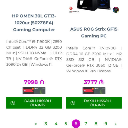
HP OMEN 30L GT13-
1020ur (502Z8EA)
ASUS ROG Strix GF15
Gaming Computer
Gaming PC
Intel® Core™ i9-11900K | Z590
Chipset | DDR4 32 GB 3200
Intel® Core™ i7-10700 |
MHz | SSD 1 TB NVMe | HDD 2
DDR4 16 GB 3200 MHz | M2
TB | NVIDIA® GeForce® RTX
SSD 512 GB | NVIDIA®
3090 24 GB | Windows 11
GeForce® RTX 3060 12 GB |
Windows 10 Pro License
7998
₼
3777
₼
DAXILI HISSƏLI
DAXILI HISSƏLI
ÖDƏNIŞ
ÖDƏNIŞ
3
4
5
6
7
8
9
«
»