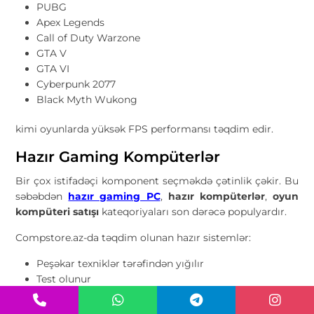
PUBG
Apex Legends
Call of Duty Warzone
GTA V
GTA VI
Cyberpunk 2077
Black Myth Wukong
kimi oyunlarda yüksək FPS performansı təqdim edir.
Hazır Gaming Kompüterlər
Bir çox istifadəçi komponent seçməkdə çətinlik çəkir. Bu
səbəbdən
hazır gaming PC
,
hazır kompüterlər
,
oyun
kompüteri satışı
kateqoriyaları son dərəcə populyardır.
Compstore.az-da təqdim olunan hazır sistemlər:
Peşəkar texniklər tərəfindən yığılır
Test olunur
Zəmanətlə təqdim edilir
Windows quraşdırılması mümkündür