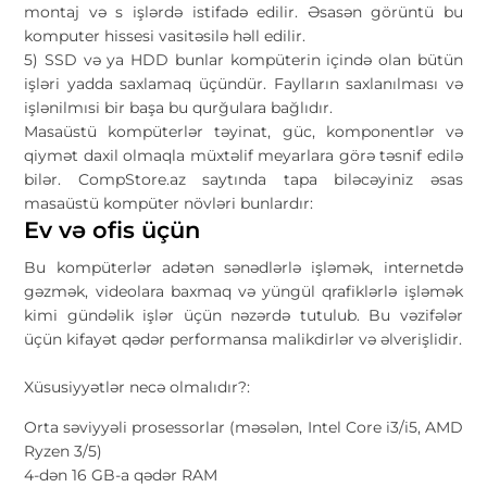
montaj və s işlərdə istifadə edilir. Əsasən görüntü bu
komputer hissesi vasitəsilə həll edilir.
5) SSD və ya HDD bunlar kompüterin içində olan bütün
işləri yadda saxlamaq üçündür. Faylların saxlanılması və
işlənilmısi bir başa bu qurğulara bağlıdır.
Masaüstü kompüterlər təyinat, güc, komponentlər və
qiymət daxil olmaqla müxtəlif meyarlara görə təsnif edilə
bilər. CompStore.az saytında tapa biləcəyiniz əsas
masaüstü kompüter növləri bunlardır:
Ev və ofis üçün
Bu kompüterlər adətən sənədlərlə işləmək, internetdə
gəzmək, videolara baxmaq və yüngül qrafiklərlə işləmək
kimi gündəlik işlər üçün nəzərdə tutulub. Bu vəzifələr
üçün kifayət qədər performansa malikdirlər və əlverişlidir.
Xüsusiyyətlər necə olmalıdır?:
Orta səviyyəli prosessorlar (məsələn, Intel Core i3/i5, AMD
Ryzen 3/5)
4-dən 16 GB-a qədər RAM