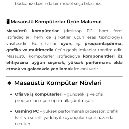
büdcəniz daxilində bir model seçə biləsiniz.
🖥️ Masaüstü Kompüterlər Üçün Məlumat
Masaüstü kompüterlər
(desktop PC) həm fərdi
istifadəçilər, həm də şirkətlər üçün əsas texnologiya
vasitəsidir. Bu cihazlar
oyun, iş, proqramlaşdırma,
qrafika və multimedia
üçün geniş imkanlar təqdim edir.
Masaüstü kompüterlər istifadəçiyə
komponentləri öz
ehtiyacına uyğun seçmək, yüksək performans əldə
etmək və gələcəkdə yeniləmək
imkanı verir.
🔹 Masaüstü Kompüter Növləri
Ofis və iş kompüterləri
– gündəlik iş və ofis
proqramları üçün optimallaşdırılmışdır.
Gaming PC
– yüksək performanslı prosessor, qrafik
kart və sürətli yaddaş ilə oyunçular üçün nəzərdə
tutulub.