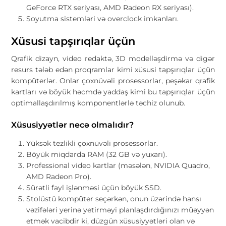
GeForce RTX seriyası, AMD Radeon RX seriyası).
Soyutma sistemləri və overclock imkanları.
Xüsusi tapşırıqlar üçün
Qrafik dizayn, video redaktə, 3D modelləşdirmə və digər
resurs tələb edən proqramlar kimi xüsusi tapşırıqlar üçün
kompüterlər. Onlar çoxnüvəli prosessorlar, peşəkar qrafik
kartları və böyük həcmdə yaddaş kimi bu tapşırıqlar üçün
optimallaşdırılmış komponentlərlə təchiz olunub.
Xüsusiyyətlər necə olmalıdır?
Yüksək tezlikli çoxnüvəli prosessorlar.
Böyük miqdarda RAM (32 GB və yuxarı).
Professional video kartlar (məsələn, NVIDIA Quadro,
AMD Radeon Pro).
Sürətli fayl işlənməsi üçün böyük SSD.
Stolüstü kompüter seçərkən, onun üzərində hansı
vəzifələri yerinə yetirməyi planlaşdırdığınızı müəyyən
etmək vacibdir ki, düzgün xüsusiyyətləri olan və