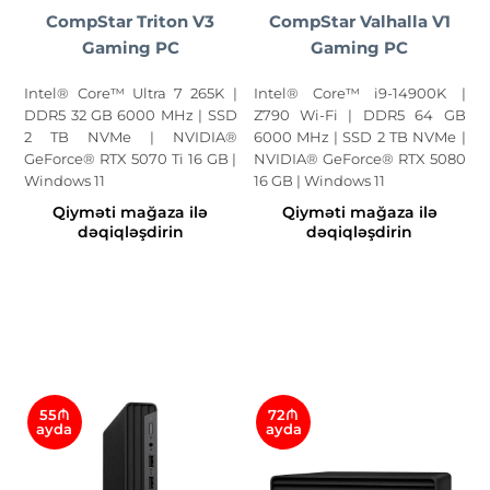
CompStar Triton V3
CompStar Valhalla V1
Gaming PC
Gaming PC
Intel® Core™ Ultra 7 265K |
Intel® Core™ i9-14900K |
DDR5 32 GB 6000 MHz | SSD
Z790 Wi-Fi | DDR5 64 GB
2 TB NVMe | NVIDIA®
6000 MHz | SSD 2 TB NVMe |
GeForce® RTX 5070 Ti 16 GB |
NVIDIA® GeForce® RTX 5080
Windows 11
16 GB | Windows 11
Qiyməti mağaza ilə
Qiyməti mağaza ilə
dəqiqləşdirin
dəqiqləşdirin
55₼
72₼
ayda
ayda