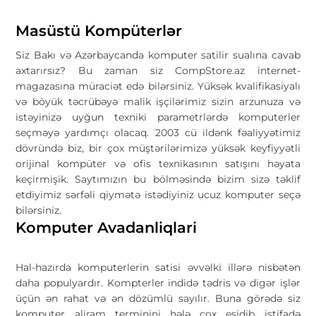
Masüstü Kompüterlər
Siz Bakı və Azərbaycanda komputer satilir sualına cavab
axtarırsız? Bu zaman siz CompStore.az internet-
magazasına müraciət edə bilərsiniz. Yüksək kvalifikasiyalı
və böyük təcrübəyə malik işçilərimiz sizin arzunuza və
istəyinizə uyğun texniki parametrlərdə komputerler
seçməyə yardımçı olacaq. 2003 cü ildənk fəaliyyətimiz
dövründə biz, bir çox müştərilərimizə yüksək keyfiyyətli
orijinal kompüter və ofis texnikasının satışını həyata
keçirmişik. Saytımızın bu bölməsində bizim sizə təklif
etdiyimiz sərfəli qiymətə istədiyiniz ucuz komputer seçə
bilərsiniz.
Komputer Avadanliqlari
Hal-hazırda komputerlerin satisi əvvəlki illərə nisbətən
daha populyardır. Kompterler indidə tədris və digər işlər
üçün ən rahat və ən dözümlü sayılır. Buna görədə siz
komputer aliram terminini hələ çox eşidib istifadə