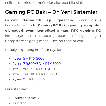
edilmiş gaming kompüterlər əldə edə bilərsiniz.
Gaming PC Bakı – Ən Yeni Sistemlər
Gaming dünyasında uğur qazanmaq üçün güclü
kompüter vacibdir.
Gaming PC Bakı
,
gaming kompüter
qiymətləri
,
oyun kompüteri almaq
,
RTX gaming PC
kimi açar sözlərlə axtarış edən istifadəçilər üçün
Compstore.az geniş məhsul seçimi təqdim edir.
Populyar gaming konfiqurasiyaları:
Ryzen 5 + RTX 5060
Ryzen 7 9800X3D + RTX 5070
Intel Core i7 + RTX 5070 Ti
Intel Core Ultra + RTX 5080
Ryzen 9 + RTX 5090
Bu sistemlər:
Counter-Strike 2
Valorant