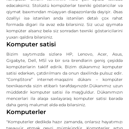
edəcəksiniz. Stolüstü kompüterlər texniki göstəricilər və
qiymət baxımından müəyyən diapazonlarda dəyişir. Əsas
özəlliyi isə istənilən anda istənilən detalı çox rahat
formada digəri ilə əvəz edə bilərsiniz. Siz ucuz qiymətə
kompüter alsanız belə siz sonradan texniki göstəricilərini
yuxarı qaldıra bilərsiniz.
Komputer satisi
Bizim saytımızda sizlərə HP, Lenovo, Acer, Asus,
Gigabyte, Dell, MSİ və bir sıra brendlərin geniş çeşiddə
kompüterlərin təklif edirik. Bizim dükanımız komputer
satisi edərkən, çatdırılmanı da onun daxilində pulsuz edir.
“CompStore” internet-maqazini dükanı – kompüter
texnikasında sizin etibarlı tərəfdaşınızdır.Dükanımız uzun
müddətdir komputer satisi ilə məşğuldur. Dükanımızın
mencerləri ilə əlaqə saxlayaraq komputer satisi barədə
daha geniş məlumat əldə edə bilərsiniz.
Komputerler
"Komputerler dedikdə hazır zamanda, onlarsız həyatımızı
təsəvvür etmək qeyri mümkündür. Kompterler artıq