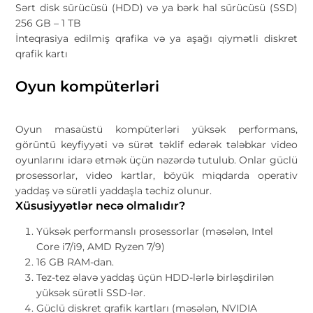
Sərt disk sürücüsü (HDD) və ya bərk hal sürücüsü (SSD)
256 GB – 1 TB
İnteqrasiya edilmiş qrafika və ya aşağı qiymətli diskret
qrafik kartı
Oyun kompüterləri
Oyun masaüstü kompüterləri yüksək performans,
görüntü keyfiyyəti və sürət təklif edərək tələbkar video
oyunlarını idarə etmək üçün nəzərdə tutulub. Onlar güclü
prosessorlar, video kartlar, böyük miqdarda operativ
yaddaş və sürətli yaddaşla təchiz olunur.
Xüsusiyyətlər necə olmalıdır?
Yüksək performanslı prosessorlar (məsələn, Intel
Core i7/i9, AMD Ryzen 7/9)
16 GB RAM-dan.
Tez-tez əlavə yaddaş üçün HDD-lərlə birləşdirilən
yüksək sürətli SSD-lər.
Güclü diskret qrafik kartları (məsələn, NVIDIA