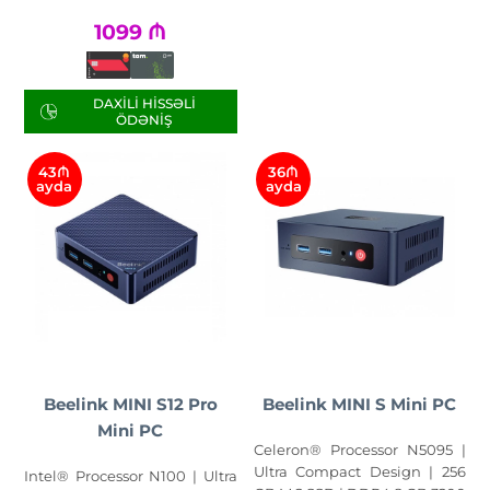
1099
₼
DAXILI HISSƏLI
ÖDƏNIŞ
43₼
36₼
ayda
ayda
Beelink MINI S12 Pro
Beelink MINI S Mini PC
Mini PC
Celeron® Processor N5095 |
Ultra Compact Design | 256
Intel® Processor N100 | Ultra