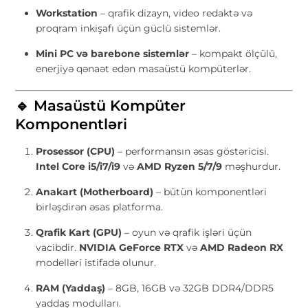
Workstation
– qrafik dizayn, video redaktə və
proqram inkişafı üçün güclü sistemlər.
Mini PC və barebone sistemlər
– kompakt ölçülü,
enerjiyə qənaət edən masaüstü kompüterlər.
🔹 Masaüstü Kompüter
Komponentləri
Prosessor (CPU)
– performansın əsas göstəricisi.
Intel Core i5/i7/i9
və
AMD Ryzen 5/7/9
məşhurdur.
Anakart (Motherboard)
– bütün komponentləri
birləşdirən əsas platforma.
Qrafik Kart (GPU)
– oyun və qrafik işləri üçün
vacibdir.
NVIDIA GeForce RTX
və
AMD Radeon RX
modelləri istifadə olunur.
RAM (Yaddaş)
– 8GB, 16GB və 32GB DDR4/DDR5
yaddaş modulları.