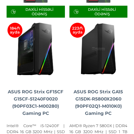
DAXILI HISSƏLI
DAXILI HISSƏLI
ÖDƏNIŞ
ÖDƏNIŞ
184₼
223₼
ayda
ayda
ASUS ROG Strix GF15CF
ASUS ROG Strix GA15
G15CF-51240F0020
G15DK-R5800X2060
(90PF03C1-M00280)
(90PF02Q1-M010K0)
Gaming PC
Gaming PC
Intel® Core™ i5-12400F |
AMD® Ryzen 7 5800X | DDR4
DDR4 16 GB 3200 MHz | SSD
16 GB 3200 MHz | SSD 1 TB