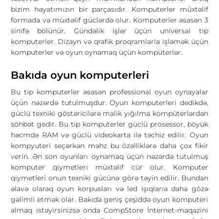
bizim həyatımızın bir parçasıdır. Komputerler müxtəlif
formada və müxtəlif güclərdə olur. Komputerler əsasən 3
sinifə bölünür. Gündəlik işlər üçün universal tip
komputerler. Dizayn və qrafik proqramlarla işləmək üçün
komputerler və oyun oynamaq üçün kompüterlər.
Bakıda oyun komputerleri
Bu tip komputerler əsasən professional oyun oynayalar
üçün nəzərdə tutulmuşdur. Oyun komputerleri dedikdə,
güclü texniki göstəricilərə malik yığılma kompüterlərdən
söhbət gedir. Bu tip komputerler güclü prosessor, böyük
həcmdə RAM və güclü videokarta ilə təchiz edilir. Oyun
kompyuteri seçərkən məhz bu özəlliklərə daha çox fikir
verin. Ən son oyunları oynamaq üçün nəzərdə tutulmuş
komputer qiymetleri müxtəlif cür olur. Komputer
qiymetleri onun texniki gücünə görə təyin edilir. Bundan
əlavə olaraq oyun korpusları və led işıqlarıa daha gözə
gəlimli etmək olar. Bakıda geniş çeşiddə oyun komputeri
almaq istəyirsinizsə onda CompStore İnternet-maqazini