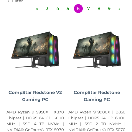
Filter
3
4
5
6
7
8
9
«
»
CompStar Redstone V2
CompStar Redstone
Gaming PC
Gaming PC
AMD Ryzen 9 9950X | X870
AMD Ryzen 9 9900X | B850
Chipset | DDR5 64 GB 6000
Chipset | DDR5 64 GB 6000
MHz | SSD 4 TB NVMe |
MHz | SSD 2 TB NVMe |
NVIDIA® GeForce® RTX 5070
NVIDIA® GeForce® RTX 5070