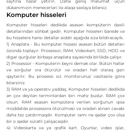
saytına nəzər yetirin. Daha geniş məlumat üçün
dükanımızın menecerləri ilə əlaqə saxlaya bilərsiz.
Komputer hisseleri
Komputer hisseleri dedikdə əsasən kompüterin daxili
detallarından söhbət gedir. Komputer hisseleri barede və
bu hisselere hansı detallar aiddir aşağıda sizə bildirəcəyik.
1) Anaplata - Bu komputer hissesi əsasən bütün detalları
özündə toplayır. Prosessor, RAM, Videokart, SSD, HDD və
digər qurğular birbaşa anaplata sayəsində birlikdə çalışır.
2) Prosessor - Komputerin beyni demək olar. Bütün həllər
və sorğular ora ötürülür və oradan həll olaraq geri
qaytarılır. Bu prosessi siz monitorunuz vasitəsilə görə
bilərsiniz.
3) RAM və ya operativ yaddaş. Komputer hisseleri dedikdə
ən çox deyilən terminlərdən biri məhz budur. RAM çox
olsun. RAM əsasən kompüterə verilən sorğunun qısa
müddətdə prosessora ötürülməsi və oradan alınan cavabı
daha tez çatdırmaqdır. Komputer ramı nə qədər çox olsa
bir o qədər sürətli çalışacaqdır.
4) Videokarta və ya qrafik kart. Oyunlar, video işlər,