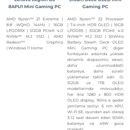
8APU1 Mini Gaming PC
Gaming PC
AMD Ryzen™ Z1 Extreme |
AMD Ryzen™ Z2 Processor
8.8' WQHD 144Hz | 16GB
| 7.4-inch HDR OLED | 16GB
LPDDR5X | 512GB PCIe® 4.0
LPDDR5 | 512GB PCIe® 4.0
NVMe™ M.2 SSD | AMD
NVMe™ M.2 SSD | 50WHrs
Radeon™ Graphics
Battery Steam Deck OLED
| Windows 11 Home
Mini Gaming PC digər
funksiyalar arasında yüksək
dinamik diapazonlu ekran,
daha uzunmüddətli
batareya, daha sürətli
yükləmələr təklif edir. O,
512GB və 1TB OLED
modellərində mövcuddur,
hər ikisi 1280 x 800 HDR
OLED displey, 90Hz-ə qədər
yeniləmə tezliyi, 6 nm APU,
Wi-Fi 6E, oyundan asılı olaraq
3-12 saat davam edən 50Wh
batareya və 45W gücə
malikdir.