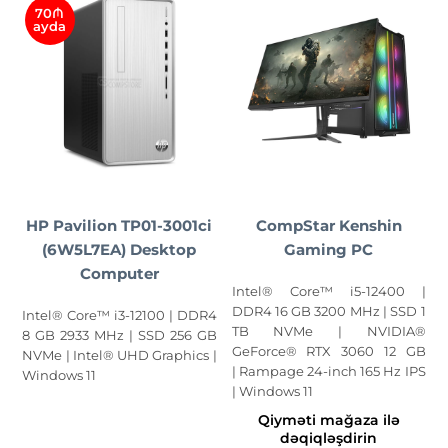
70₼
ayda
HP Pavilion TP01-3001ci
CompStar Kenshin
(6W5L7EA) Desktop
Gaming PC
Computer
Intel® Core™ i5-12400 |
DDR4 16 GB 3200 MHz | SSD 1
Intel® Core™ i3-12100 | DDR4
TB NVMe | NVIDIA®
8 GB 2933 MHz | SSD 256 GB
GeForce® RTX 3060 12 GB
NVMe | Intel® UHD Graphics |
| Rampage 24-inch 165 Hz IPS
Windows 11
| Windows 11
Qiyməti mağaza ilə
dəqiqləşdirin