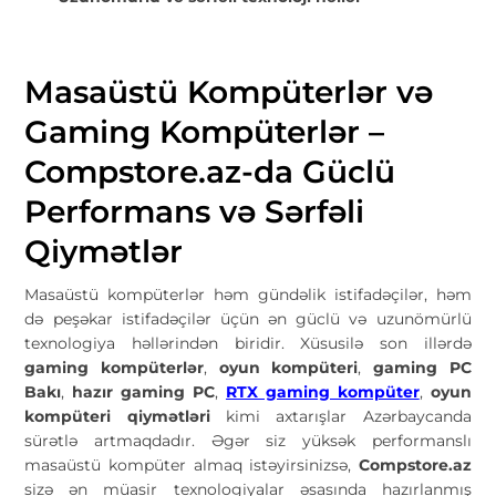
Masaüstü Kompüterlər və
Gaming Kompüterlər –
Compstore.az-da Güclü
Performans və Sərfəli
Qiymətlər
Masaüstü kompüterlər həm gündəlik istifadəçilər, həm
də peşəkar istifadəçilər üçün ən güclü və uzunömürlü
texnologiya həllərindən biridir. Xüsusilə son illərdə
gaming kompüterlər
,
oyun kompüteri
,
gaming PC
Bakı
,
hazır gaming PC
,
RTX gaming kompüter
,
oyun
kompüteri qiymətləri
kimi axtarışlar Azərbaycanda
sürətlə artmaqdadır. Əgər siz yüksək performanslı
masaüstü kompüter almaq istəyirsinizsə,
Compstore.az
sizə ən müasir texnologiyalar əsasında hazırlanmış