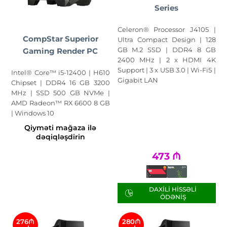
Series
Celeron® Processor J4105 |
CompStar Superior
Ultra Compact Design | 128
GB M.2 SSD | DDR4 8 GB
Gaming Render PC
2400 MHz | 2 x HDMI 4K
Support | 3 x USB 3.0 | Wi-Fi5 |
Intel® Core™ i5-12400 | H610
Gigabit LAN
Chipset | DDR4 16 GB 3200
MHz | SSD 500 GB NVMe |
AMD Radeon™ RX 6600 8 GB
| Windows 10
Qiyməti mağaza ilə
dəqiqləşdirin
473
₼
DAXILI HISSƏLI
ÖDƏNIŞ
276₼
280₼