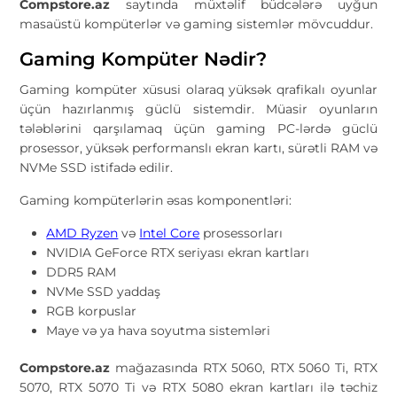
Compstore.az
saytında müxtəlif büdcələrə uyğun
masaüstü kompüterlər və gaming sistemlər mövcuddur.
Gaming Kompüter Nədir?
Gaming kompüter xüsusi olaraq yüksək qrafikalı oyunlar
üçün hazırlanmış güclü sistemdir. Müasir oyunların
tələblərini qarşılamaq üçün gaming PC-lərdə güclü
prosessor, yüksək performanslı ekran kartı, sürətli RAM və
NVMe SSD istifadə edilir.
Gaming kompüterlərin əsas komponentləri:
AMD Ryzen
və
Intel Core
prosessorları
NVIDIA GeForce RTX seriyası ekran kartları
DDR5 RAM
NVMe SSD yaddaş
RGB korpuslar
Maye və ya hava soyutma sistemləri
Compstore.az
mağazasında RTX 5060, RTX 5060 Ti, RTX
5070, RTX 5070 Ti və RTX 5080 ekran kartları ilə təchiz