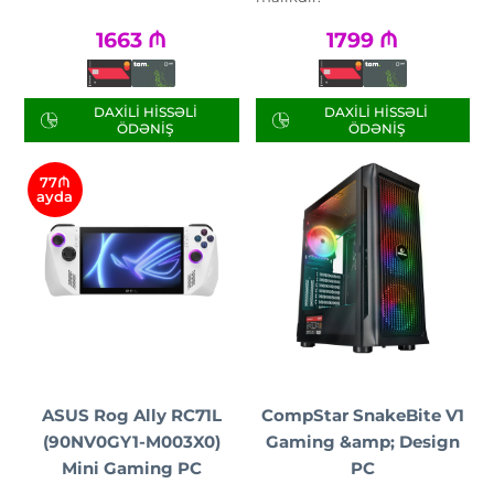
1663
₼
1799
₼
DAXILI HISSƏLI
DAXILI HISSƏLI
ÖDƏNIŞ
ÖDƏNIŞ
77₼
ayda
ASUS Rog Ally RC71L
CompStar SnakeBite V1
(90NV0GY1-M003X0)
Gaming &amp; Design
Mini Gaming PC
PC