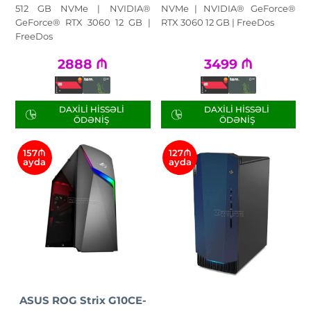
512 GB NVMe | NVIDIA®
NVMe | NVIDIA® GeForce®
GeForce® RTX 3060 12 GB |
RTX 3060 12 GB | FreeDos
FreeDos
2888
₼
3499
₼
DAXILI HISSƏLI
DAXILI HISSƏLI
ÖDƏNIŞ
ÖDƏNIŞ
157₼
127₼
ayda
ayda
ASUS ROG Strix G10CE-