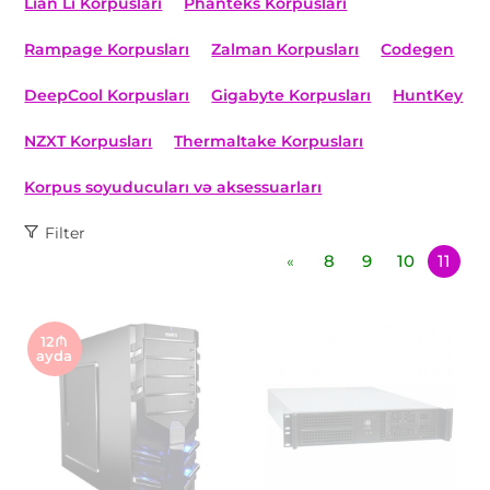
Lian Li Korpusları
Phanteks Korpusları
Rampage Korpusları
Zalman Korpusları
Codegen
DeepCool Korpusları
Gigabyte Korpusları
HuntKey
NZXT Korpusları
Thermaltake Korpusları
Korpus soyuducuları və aksessuarları
Filter
8
9
10
11
«
12₼
ayda