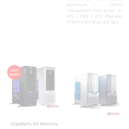
aluminum 1,0mm
Transparent front panel E-
ATX / CEB / ATX /Tool-less,
2*12cm silent blue LED fan)
33₼
ayda
Gigabyte 3D Mercury