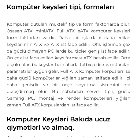
Kompüter keysləri tipi, formaları
Komputer qutuları müxtəlif tip və form faktorlarda olur.
Əsasən ATX, miniATX, Full ATX, eATX kompüter keysləri
form faktorları vardır. Daha zəif işlərdə istifadə edilən
keyslər miniATX və ATX istifadə edilir. Ofis işlərində çox
da güclü olmayan PC lərdə bu tiplər geniş istifadə edilir.
Ən çox istifadə edilən keys forması ATX hesab edilir. Orta
ölçülü olan bu keyslər hər sahədə tətbiq edilir və istənilən
parametrlər uyğun gəlir. Full ATX komputer korpusları isə
daha güclü kompüterlər yığılan zaman istifadə edilir. İçi
daha genişdir və bir neçə soyutma sistemini ora
quraşdırmaq olur. Bu səbəbdən server tipli, güclü
Gaming PC, montaj və render komputerləri yığılan
zaman Full ATX korpuslardan istifadə edilir.
Komputer Keysləri Bakıda ucuz
qiymətləri və almaq.