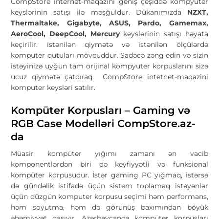
CompStore internet-maqazini geniş çeşiddə kompyuter
keyslərinin satışı ilə məşğuldur. Dükanımızda
NZXT,
Thermaltake, Gigabyte, ASUS, Pardo, Gamemax,
AeroCool, DeepCool, Mercury
keyslərinin satışı həyata
keçirilir. istənilən qiymətə və istənilən ölçülərdə
komputer qutuları mövcuddur. Sadəcə zəng edin və sizin
istəyinizə uyğun tam orijinal kompyuter korpuslarını sizə
ucuz qiymətə çatdıraq. CompStore intetnet-maqazini
komputer keysləri satılır.
Kompüter Korpusları – Gaming və
RGB Case Modelləri CompStore.az-
da
Müasir kompüter yığımı zamanı ən vacib
komponentlərdən biri də keyfiyyətli və funksional
kompüter korpusudur. İstər gaming PC yığmaq, istərsə
də gündəlik istifadə üçün sistem toplamaq istəyənlər
üçün düzgün komputer korpusu seçimi həm performans,
həm soyutma, həm də görünüş baxımından böyük
əhəmiyyət daşıyır. Azərbaycanda kompüter korpusları