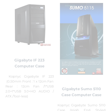
Gigabyte IF 223
Computer Case
Корпус Gigabyte IF 223
(0,50mm Front : 1 x 12cm Fan
Rear : 12cm Fan /1*USB
Gigabyte Sumo 5110
2.0+1*USB 3.0+HD AUDIO /
Case Computer Case
ATX /Tool-less)
Корпус Gigabyte Sumo 5110
Case (High End Styled