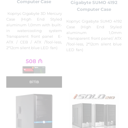
Computer Case
Gigabyte SUMO 4192
Computer Case
Корпус Gigabyte 3D Mercury
Case (High End Styled
Корпус Gigabyte SUMO 4192
aluminum 1,0mm with built-
Case (High End Styled
in watercooling system
aluminum 1,0mm
Transparent front panel E-
Transparent front panel/ ATX
ATX / CEB / ATX /Tool-less,
/Tool-less, 2*12cm silent blue
2*12cm silent blue LED fan)
LED fan)
508
₼
BITIB