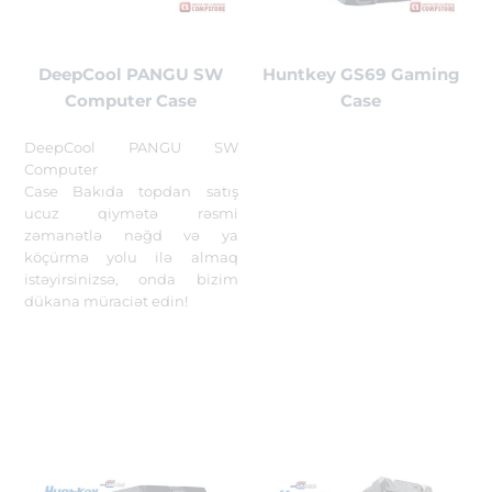
DeepCool PANGU SW
Huntkey GS69 Gaming
Computer Case
Case
DeepCool PANGU SW
Computer
Case Bakıda topdan satış
ucuz qiymətə rəsmi
zəmanətlə nəğd və ya
köçürmə yolu ilə almaq
istəyirsinizsə, onda bizim
dükana müraciət edin!