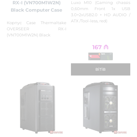
RX-I (VN700M1W2N)
Luxo M10 (Gaming chassis
0,60mm Front 1x USB
Black Computer Case
3.0+2xUSB2.0 + HD AUDIO /
ATX /Tool-less, red)
Корпус Case Thermaltake
OVERSEER RX-I
(VN700M1W2N) Black
167
₼
BITIB