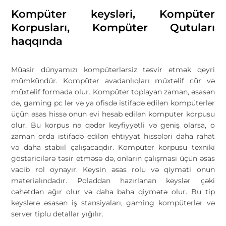
Kompüter keysləri, Kompüter
Korpusları, Kompüter Qutuları
haqqında
Müasir dünyamızı kompüterlərsiz təsvir etmək qeyri
mümkündür. Kompüter avadanlıqları müxtəlif cür və
müxtəlif formada olur. Kompüter toplayan zaman, əsasən
də, gaming pc lər və ya ofisdə istifadə edilən kompüterlər
üçün əsas hissə onun evi hesab edilən komputer korpusu
olur. Bu korpus nə qədər keyfiyyətli və geniş olarsa, o
zaman orda istifadə edilən ehtiyyat hissələri daha rahat
və daha stabiil çalışacaqdır. Kompüter korpusu texniki
göstəricilərə təsir etməsə də, onların çalışması üçün əsas
vacib rol oynayır. Keysin əsas rolu və qiyməti onun
materialındadır. Poladdan hazırlanan keyslər çəki
cəhətdən ağır olur və daha baha qiymətə olur. Bu tip
keyslərə əsasən iş stansiyaları, gaming kompüterlər və
server tiplu detallar yığılır.