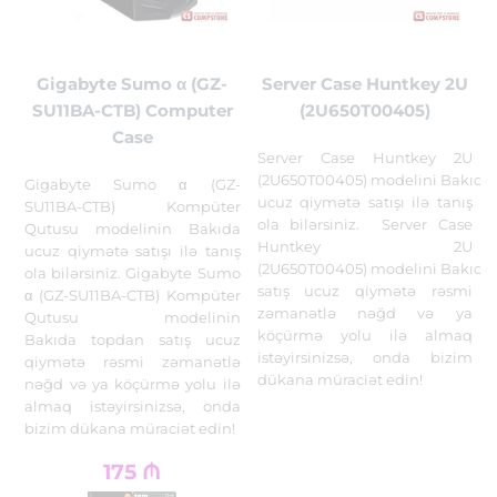
Gigabyte Sumo α (GZ-
Server Case Huntkey 2U
SU11BA-CTB) Computer
(2U650T00405)
Case
Server Case Huntkey 2U
(2U650T00405) modelini Bakıda
Gigabyte Sumo α (GZ-
ucuz qiymətə satışı ilə tanış
SU11BA-CTB) Kompüter
ola bilərsiniz. Server Case
Qutusu modelinin Bakıda
Huntkey 2U
ucuz qiymətə satışı ilə tanış
(2U650T00405) modelini Bakıda
ola bilərsiniz. Gigabyte Sumo
satış ucuz qiymətə rəsmi
α (GZ-SU11BA-CTB) Kompüter
zəmanətlə nəğd və ya
Qutusu modelinin
köçürmə yolu ilə almaq
Bakıda topdan satış ucuz
istəyirsinizsə, onda bizim
qiymətə rəsmi zəmanətlə
dükana müraciət edin!
nəğd və ya köçürmə yolu ilə
almaq istəyirsinizsə, onda
bizim dükana müraciət edin!
175
₼