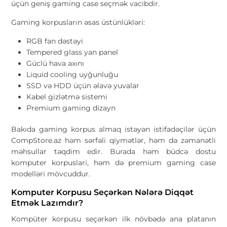
üçün geniş gaming case seçmək vacibdir.
Gaming korpusların əsas üstünlükləri:
RGB fan dəstəyi
Tempered glass yan panel
Güclü hava axını
Liquid cooling uyğunluğu
SSD və HDD üçün əlavə yuvalar
Kabel gizlətmə sistemi
Premium gaming dizayn
Bakıda gaming korpus almaq istəyən istifadəçilər üçün
CompStore.az həm sərfəli qiymətlər, həm də zəmanətli
məhsullar təqdim edir. Burada həm büdcə dostu
komputer korpuslari, həm də premium gaming case
modelləri mövcuddur.
Komputer Korpusu Seçərkən Nələrə Diqqət
Etmək Lazımdır?
Kompüter korpusu seçərkən ilk növbədə ana platanın