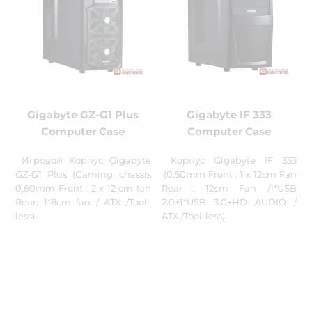
Gigabyte GZ-G1 Plus
Gigabyte IF 333
Computer Case
Computer Case
Игровой Корпус Gigabyte
Корпус Gigabyte IF 333
GZ-G1 Plus (Gaming chassis
(0,50mm Front : 1 x 12cm Fan
0,60mm Front : 2 x 12 cm fan
Rear : 12cm Fan /1*USB
Rear: 1*8cm fan / ATX /Tool-
2.0+1*USB 3.0+HD AUDIO /
less)
ATX /Tool-less)