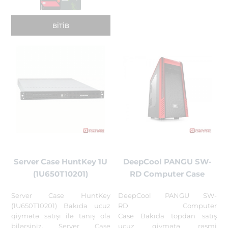
BITIB
Server Case HuntKey 1U
DeepCool PANGU SW-
(1U650T10201)
RD Computer Case
Server Case HuntKey
DeepCool PANGU SW-
(1U650T10201) Bakıda ucuz
RD Computer
qiymətə satışı ilə tanış ola
Case Bakıda topdan satış
bilərsiniz. Server Case
ucuz qiymətə rəsmi