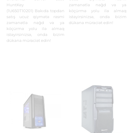
HuntKey
zəmanətlə nəğd və ya
(1U650T10201) Bakıda topdan
köçürmə yolu ilə almaq
satış ucuz qiymətə rəsmi
istəyirsinizsə, onda bizim
zəmanətlə nəğd və ya
dükana müraciət edin!
köçürmə yolu ilə almaq
istəyirsinizsə, onda bizim
dükana müraciət edin!