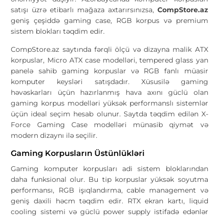
satışı üzrə etibarlı mağaza axtarırsınızsa,
CompStore.az
geniş çeşiddə gaming case, RGB korpus və premium
sistem blokları təqdim edir.
CompStore.az saytında fərqli ölçü və dizayna malik ATX
korpuslar, Micro ATX case modelləri, tempered glass yan
panelə sahib gaming korpuslar və RGB fanlı müasir
komputer keysləri satışdadır. Xüsusilə gaming
həvəskarları üçün hazırlanmış hava axını güclü olan
gaming korpus modelləri yüksək performanslı sistemlər
üçün ideal seçim hesab olunur. Saytda təqdim edilən X-
Force Gaming Case modelləri münasib qiymət və
modern dizaynı ilə seçilir.
Gaming Korpusların Üstünlükləri
Gaming komputer korpusları adi sistem bloklarından
daha funksional olur. Bu tip korpuslar yüksək soyutma
performansı, RGB işıqlandırma, cable management və
geniş daxili həcm təqdim edir. RTX ekran kartı, liquid
cooling sistemi və güclü power supply istifadə edənlər