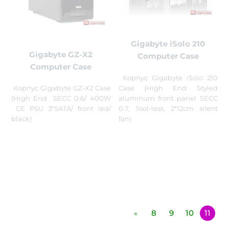
Gigabyte iSolo 210
Gigabyte GZ-X2
Computer Case
Computer Case
Корпус Gigabyte iSolo 210
Case (High End Styled
Корпус Gigabyte GZ-X2 Case
aluminum front panel SECC
(High End SECC 0.6/ 400W
0.7, Tool-less, 2*12cm silent
CE PSU 3*SATA/ front led/
fan)
black)
8
9
10
11
«