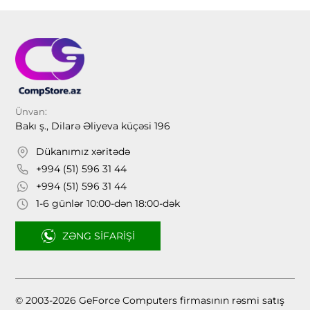
Ünvan:
Bakı ş., Dilarə Əliyeva küçəsi 196
Dükanımız xəritədə
+994 (51) 596 31 44
+994 (51) 596 31 44
1-6 günlər 10:00-dən 18:00-dək
ZƏNG SIFARIŞI
© 2003-2026 GeForce Computers firmasının rəsmi satış