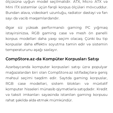
ölçüsünə uyğun model seçilməlidir. ATX, Micro ATX və
Mini ITX sistemlər üçün fərqli korpus ölçüləri mövcuddur.
Bundan əlavə, videokart uzunluğu, radiator dəstəyi və fan
sayı da vacib məqamlardandır.
Əgər siz yüksək performanslı gaming PC yığmaq
istəyirsinizsə, RGB gaming case və mesh ön panelli
korpus modelləri daha yaxşı seçim olacaq. Çünki bu tip
korpuslar daha effektiv soyutma təmin edir və sistemin
temperaturunu aşağı saxlayır.
CompStore.az-da Kompüter Korpusları Satışı
Azərbaycanda komputer korpuslari satışı üzrə populyar
mağazalardan biri olan
CompStore.az
istifadəçilərə geniş
məhsul seçimi təqdim edir. Saytda gaming korpuslar,
RGB case modelləri, sistem blokları və müxtəlif
komputer hisseleri münasib qiymətlərlə satışdadır. Kredit
və taksit imkanları sayəsində istənilən gaming korpusu
rahat şəkildə əldə etmək mümkündür.