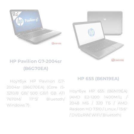
HP Pavilion G7-2004sr
(B6G70EA)
HP 655 (B6N19EA)
Ноутбук HP Pavilion G7-
2004sr (B6G70EA) (Core i5-
Ноутбук HP 655 (B6N19EA)
3210/8 GB/ 500 GB/1 GB ATI
(AMD E2-1200 1400МГц /
7670M/ 17"3/ Bluetoth/
2048 МБ / 320 ГБ / AMD
Windows 7)
Radeon HD 7310 / Linux / 15.6"
/ DVD±RW/ WiFi/ Bluetoth)