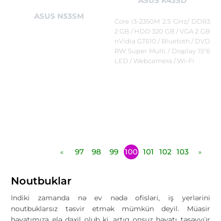
ASUS K43SD
ASUS N53SM
Core i3-2350M 2.5 GHz/ DDR3
2 GB / HDD 320 GB / VGA 2 GB
nVidia GT610 / Bluetoth / DVD
RW Super Multi / Display 15"6
LED / Webcamera / Wi-Fi
97
98
99
100
101
102
103
«
»
Noutbuklar
Indiki zamanda nə ev nədə ofisləri, iş yerlərini
noutbuklarsız təsvir etmək mümkün deyil. Müasir
həyatımıza elə daxil olub ki, artıq onsuz həyatı təsəvvür