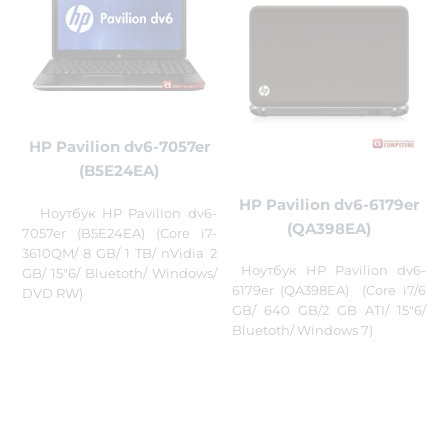
HP Pavilion dv6-7057er
(B5E24EA)
HP Pavilion dv6-6179er
Ноутбук HP Pavilion dv6-
(QA398EA)
7057er (B5E24EA) (Core i7-
3610QM/ 8 GB/ 1 TB/ nVidia 2
Ноутбук HP Pavilion dv6-
GB/ 15"6/ Bluetoth/ Windows/
6179er (QA398EA) (Core i7/6
DVD RW)
GB/ 640 GB/2 GB ATI/ 15"6/
Bluetoth/ Windows 7)