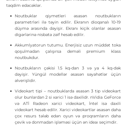
təqdim edəcəklər.
Noutbuklar qiymetleri əsasən noutbukların
parametrləri ilə təyin edilir. Ekranın dioqanalı 10-19
düymə arasında dəyişir. Ekranı kiçik olanlar əsasən
digərlərinə nisbətə zəif hesab edilir.
Akkumlyatorun tutumu. Enerjisiz uzun müddət toka
qoşulmadan çalışırsa deməli premium klass
noutbukdur.
Noutbukların çəkisi 1.5 kq-dan 3 və ya 4 kq-dək
dəyişir. Yüngül modellər əsasən səyahətlər üçün
əlverişlidir.
Videokart tipi – noutbuklarda əsasən 3 tip videokart
olur bunlardan 2 si xarici 1 isə daxilidr. nVidia GeForce
və ATİ Radeon xarici videokart, İntel isə daxili
videokart hesab edilir. Xarici videokartlar əsasən daha
çox resurs tələb edən oyun və proqramların daha
çevik və donmadan işləməsi üçün ən ideaı seçimdir.