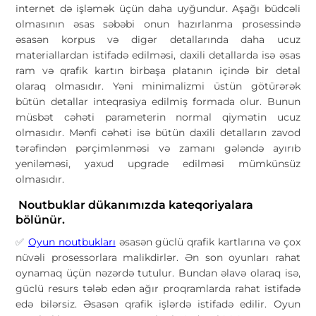
internet də işləmək üçün daha uyğundur. Aşağı büdcəli
olmasının əsas səbəbi onun hazırlanma prosessində
əsasən korpus və digər detallarında daha ucuz
materiallardan istifadə edilməsi, daxili detallarda isə əsas
ram və qrafik kartın birbaşa platanın içində bir detal
olaraq olmasıdır. Yəni minimalizmi üstün götürərək
bütün detallar inteqrasiya edilmiş formada olur. Bunun
müsbət cəhəti parameterin normal qiymətin ucuz
olmasıdır. Mənfi cəhəti isə bütün daxili detalların zavod
tərəfindən pərçimlənməsi və zamanı gələndə ayırıb
yeniləməsi, yaxud upgrade edilməsi mümkünsüz
olmasıdır.
Noutbuklar dükanımızda kateqoriyalara
bölünür.
Oyun noutbukları
əsasən güclü qrafik kartlarına və çox
✅
nüvəli prosessorlara malikdirlər. Ən son oyunları rahat
oynamaq üçün nəzərdə tutulur. Bundan əlavə olaraq isə,
güclü resurs tələb edən ağır proqramlarda rahat istifadə
edə bilərsiz. Əsasən qrafik işlərdə istifadə edilir. Oyun