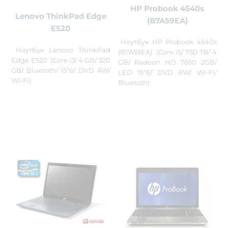
HP Probook 4540s
Lenovo ThinkPad Edge
(B7A59EA)
E520
Ноутбук HP Probook 4540s
Ноутбук Lenovo ThinkPad
(B7A59EA) (Core i5/ 750 TB/ 4
Edge E520 (Core i3/ 4 GB/ 320
GB/ Radeon HD 7650 2GB/
GB/ Bluetoth/ 15"6/ DVD RW/
LED 15"6/ DVD RW/ Wi-Fi/
Wi-Fi)
Bluetoth)