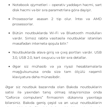
Notebook qiymetleri – operativ yaddaşın həcmi, sərt
disk həcmi və bir sıra parametrlərə görə dəyişir.
Prosessorlar əsasən 2 tip olur. İnteı və AMD
prosessorlar.
Bütün noutbuklarda Wi-Fi və Bluetooth modulları
vardır. Simsiz rabitə vasitəsilə noutbuklar istənilən
məsafədən internetə qoşula bilir."
Noutbuklarda əlavə giriş və çıxış portları vardır. USB
3.0, USB 2.0, kart oxuyucu və bir sıra detallar.
Əgər siz mühasib və ya riyazi hesablamalarla
məşğulsunuzsa onda sizə tam ölçülü rəqəmli
klaviyatura daha münasibdir.
Əgər siz noutbuk bazarında olan Bakıda noutbuklarin
satisi ilə yaxından tanış olmaq istəyirsinizsə onda
“Geforce computers” firmasinin dükanına yaxınlaşa
bilərsiniz. Bakıda geniş çeşid və ən ucuz noutbuklarin