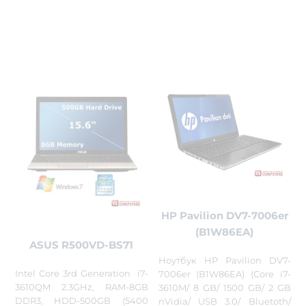
HP Pavilion DV7-7006er
(B1W86EA)
ASUS R500VD-BS71
Ноутбук HP Pavilion DV7-
Intel Core 3rd Generation i7-
7006er (B1W86EA) (Core i7-
3610QM 2.3GHz, RAM-8GB
3610M/ 8 GB/ 1500 GB/ 2 GB
DDR3, HDD-500GB (5400
nVidia/ USB 3.0/ Bluetoth/