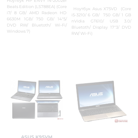
Ноутбук HP ENVY 14-2002er
Beats Edition (LS788EA) (Core
Ноутбук Asus X75VD (Core
i7/ 8 GB/ AMD Radeon HD
i5-3210/ 6 GB/ 750 GB/ 1 GB
6630М 1GB/ 750 GB/ 14"5/
nVidia GT610/ USB 3.0/
DVD RW/ Bluetoth/ Wi-Fi/
Bluetoth/ Display 17"3/ DVD
Windows 7)
RW/ Wi-Fi)
ASUS K95VM