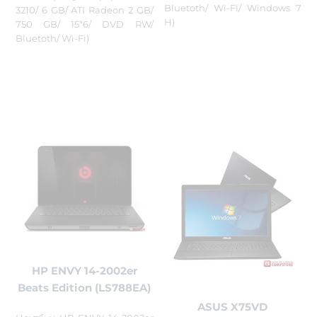
Bluetoth/ Wi-Fi/ Windows 7
3210/ 6 GB/ ATI Radeon 2 GB/
H)
750 GB/ 15"6/ DVD RW/
Bluetoth/ Wi-Fi)
HP ENVY 14-2002er
Beats Edition (LS788EA)
ASUS X75VD