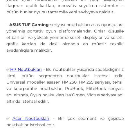
flaqman qrafik kartları, innovativ soyutma sistemləri -
bütün bunlar oyunu tamamilə yeni səviyyəyə qaldırır.
-
ASUS TUF Gaming
seriyası noutbukları əsas oyunçulara
yönəlmiş portativ oyun platformalarıdır. Onlar xüsusilə
etibarlıdır və yüksək yeniləmə sürəti displeylər və sürətli
qrafik kartları da daxil olmaqla ən müasir texniki
avadanlıqlara malikdir.
HP Noutbukları
- Bu noutbuklar yuxarıda sadaladığımız
✅
kimi, bütün seqmentdə noutbuklar istehsal edir.
Universal modellər əsasən HP 250, HP 255 seriyası, təhsil
və koorporativ noutbuklar, ProBook, EliteBook seriyası
adı altında, Oyun noubukları isə Omen, Victus seriyası adı
altında istehsal edilir.
Acer Noutbukları
- Bir çox seqment və çeşiddə
✅
noutbuklar istehsal edir.