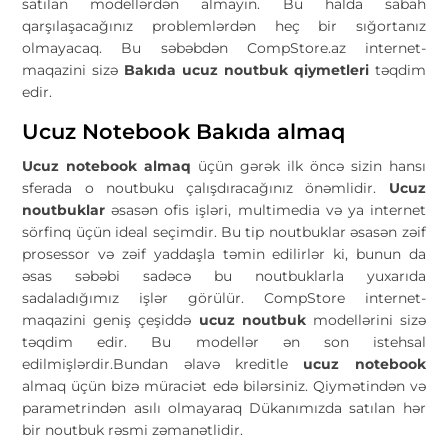
satılan modellərdən almayın. Bu halda sabah
qarşılaşacağınız problemlərdən heç bir sığortanız
olmayacaq. Bu səbəbdən CompStore.az internet-
maqazini sizə
Bakıda ucuz noutbuk qiymetleri
təqdim
edir.
Ucuz Notebook Bakıda almaq
Ucuz notebook almaq
üçün gərək ilk öncə sizin hansı
sferada o noutbuku çalışdıracağınız önəmlidir.
Ucuz
noutbuklar
əsasən ofis işləri, multimedia və ya internet
sörfinq üçün ideal seçimdir. Bu tip noutbuklar əsasən zəif
prosessor və zəif yaddaşla təmin edilirlər ki, bunun da
əsas səbəbi sadəcə bu noutbuklarla yuxarıda
sadaladığımız işlər görülür. CompStore internet-
maqazini geniş çeşiddə
ucuz noutbuk
modellərini sizə
təqdim edir. Bu modellər ən son istehsal
edilmişlərdir.Bundan əlavə kreditle
ucuz notebook
almaq üçün bizə müraciət edə bilərsiniz. Qiymətindən və
parametrindən asılı olmayaraq Dükanımızda satılan hər
bir noutbuk rəsmi zəmanətlidir.