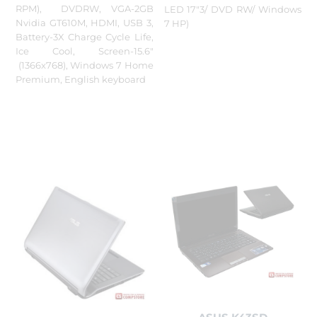
RPM), DVDRW, VGA-2GB
LED 17"3/ DVD RW/ Windows
Nvidia GT610M, HDMI, USB 3,
7 HP)
Battery-3X Charge Cycle Life,
Ice Cool, Screen-15.6"
(1366x768), Windows 7 Home
Premium, English keyboard