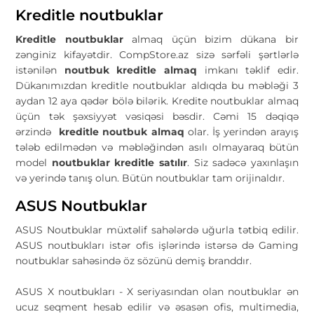
Kreditle noutbuklar
Kreditle noutbuklar
almaq üçün bizim dükana bir
zənginiz kifayətdir. CompStore.az sizə sərfəli şərtlərlə
istənilən
noutbuk kreditle almaq
imkanı təklif edir.
Dükanımızdan kreditle noutbuklar aldıqda bu məbləği 3
aydan 12 aya qədər bölə bilərik. Kredite noutbuklar almaq
üçün tək şəxsiyyət vəsiqəsi bəsdir. Cəmi 15 dəqiqə
ərzində
kreditle noutbuk almaq
olar. İş yerindən arayış
tələb edilmədən və məbləğindən asılı olmayaraq bütün
model
noutbuklar kreditle satılır
. Siz sadəcə yaxınlaşın
və yerində tanış olun. Bütün noutbuklar tam orijinaldır.
ASUS Noutbuklar
ASUS Noutbuklar müxtəlif sahələrdə uğurla tətbiq edilir.
ASUS noutbukları istər ofis işlərində istərsə də Gaming
noutbuklar sahəsində öz sözünü demiş branddır.
ASUS X noutbukları - X seriyasından olan noutbuklar ən
ucuz seqment hesab edilir və əsasən ofis, multimedia,