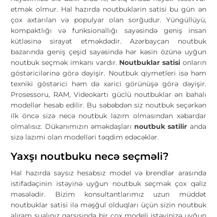
etmək olmur. Hal hazırda noutbuklarin satisi bu gün ən
çox axtarılan və populyar olan sorğudur. Yüngüllüyü,
kompaktlığı və funksionallığı sayəsində geniş insan
kütləsinə sirayət etməkdədir. Azərbaycan noutbuk
bazarında geniş çeşid sayəsində hər kəsin özünə uyğun
noutbuk seçmək imkanı vardır.
Noutbuklar satisi
onların
göstəricilərinə görə dəyişir. Noutbuk qiymetleri isə həm
texniki göstərici həm də xarici görünüşə görə dəyişir.
Prosessoru, RAM, Videokartı güclü noutbuklar ən bahalı
modellər hesab edilir. Bu səbəbdən siz noutbuk seçərkən
ilk öncə sizə necə noutbuk lazım olmasından xəbardar
olmalısız. Dükanımızın əməkdaşları
noutbuk satilir
anda
sizə lazımi olan modelləri təqdim edəcəklər.
Yaxşı noutbuku necə seçməli?
Hal hazırda saysız hesabsız model və brendlər arasında
istifadəçinin istəyinə uyğun noutbuk seçmək çox qəliz
məsələdir. Bizim konsultantlarımız uzun müddət
noutbuklar satisi ilə məşğul olduqları üçün sizin noutbuk
aliram sualınız qarşısında bir çox modeli istəyinizə uyğun