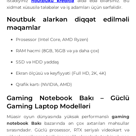
istədiyiniz
noutbuku kreditlə
əldə edə bilərsiniz. Bu
xidmət xüsusilə tələbələr və iş adamları üçün sərfəlidir.
Noutbuk alarkən diqqət edilməli
məqamlar
Prosessor (Intel Core, AMD Ryzen)
RAM həcmi (8GB, 16GB və ya daha çox)
SSD və HDD yaddaş
Ekran ölçüsü və keyfiyyəti (Full HD, 2K, 4K)
Qrafik kartı (NVIDIA, AMD)
Gaming Notebook Bakı – Güclü
Gaming Laptop Modelləri
Müasir oyun dünyasında yüksək performanslı
gaming
notebook Bakı
bazarında ən çox axtarılan məhsullar
sırasındadır. Güclü prosessor, RTX seriyalı videokart və