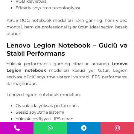
RGB klaviatura
Effektiv soyutma texnologiyası
ASUS ROG notebook modelləri həm gaming, həm video
montaj, həm də professional işlər üçün ideal seçim hesab
olunur.
Lenovo Legion Notebook – Güclü və
Stabil Performans
Yüksək performanslı gaming cihazlar arasında
Lenovo
Legion notebook
modelləri xüsusi yer tutur. Legion
seriyası güclü soyutma sistemi və stabil FPS performansı
ilə məşhurdur.
Lenovo Legion notebook modelləri:
Oyunlarda yüksək performans
Səssiz soyutma sistemi
Yüksək keyfiyyətli IPS ekran
RTX seriyalı videokartlar
DDR5 yaddaş dəstəyi