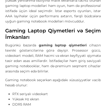
yüksək yenilənmə tezliyinə malik ekranlarla təchiz olunan
gaming laptop modelləri həm oyun, həm də professional
istifadə üçün ideal seçimdir. İstər esports oyunları, istər
AAA layihələr üçün performans axtarın, fərqli büdcələrə
uyğun gaming notebook modelləri mövcuddur.
Gaming Laptop Qiymetleri və Seçim
İmkanları
Bugünkü bazarda
gaming laptop qiymetleri
cihazın
texniki göstəricilərinə görə dəyişir. Prosessor gücü,
videokart modeli, RAM həcmi və ekran keyfiyyəti qiymətə
təsir edən əsas amillərdir. İstifadəçilər həm giriş səviyyəli
gaming notebooklar, həm də premium seqment cihazlar
arasında seçim edə bilirlər.
Gaming notebook seçərkən aşağıdakı xüsusiyyətlər vacib
hesab olunur:
RTX seriyalı videokart
Yüksək Hz ekran
DDR5 RAM