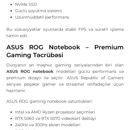
NVMe SSD
Güclü soyutma sistemi
Uzunmüddətli performans
Bu xüsusiyyətlər oyunlarda stabil FPS və sürətli işləmə
təmin edir.
ASUS ROG Notebook – Premium
Gaming Təcrübəsi
Dünyanın ən məşhur gaming seriyalarından biri olan
ASUS ROG notebook
modelləri güclü performans və
premium dizayn ilə seçilir. ASUS Republic of Gamers
seriyası peşəkar gamer və streamer istifadəçilər üçün
hazırlanır.
ASUS ROG gaming notebook üstünlükləri:
Intel və AMD Ryzen prosessor seçimləri
RTX 5060 və RTX 5070 videokart dəstəyi
240Hz və 300Hz ekran modelləri