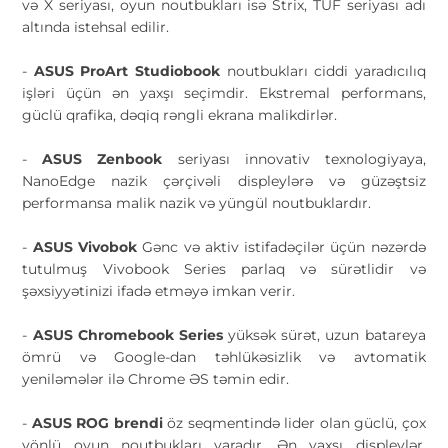
və X seriyası, oyun noutbukları isə Strix, TUF seriyası adı
altında istehsal edilir.
-
ASUS ProArt Studiobook
noutbukları ciddi yaradıcılıq
işləri üçün ən yaxşı seçimdir. Ekstremal performans,
güclü qrafika, dəqiq rəngli ekrana malikdirlər.
-
ASUS Zenbook
seriyası innovativ texnologiyaya,
NanoEdge nazik çərçivəli displeylərə və güzəştsiz
performansa malik nazik və yüngül noutbuklardır.
-
ASUS Vivobok
Gənc və aktiv istifadəçilər üçün nəzərdə
tutulmuş Vivobook Series parlaq və sürətlidir və
şəxsiyyətinizi ifadə etməyə imkan verir.
-
ASUS Chromebook Series
yüksək sürət, uzun batareya
ömrü və Google-dan təhlükəsizlik və avtomatik
yeniləmələr ilə Chrome ƏS təmin edir.
-
ASUS ROG brendi
öz seqmentində lider olan güclü, çox
yönlü oyun noutbukları yaradır. Ən yaxşı displeylər,