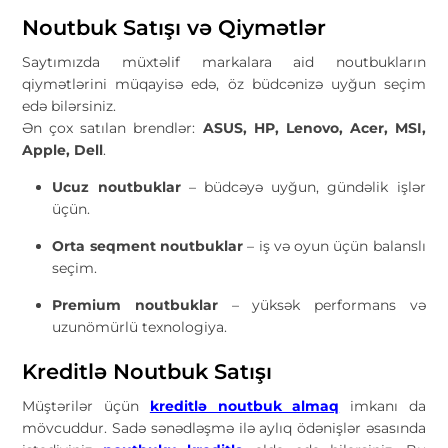
Noutbuk Satışı və Qiymətlər
Saytımızda müxtəlif markalara aid noutbukların
qiymətlərini müqayisə edə, öz büdcənizə uyğun seçim
edə bilərsiniz.
Ən çox satılan brendlər:
ASUS, HP, Lenovo, Acer, MSI,
Apple, Dell
.
Ucuz noutbuklar
– büdcəyə uyğun, gündəlik işlər
üçün.
Orta seqment noutbuklar
– iş və oyun üçün balanslı
seçim.
Premium noutbuklar
– yüksək performans və
uzunömürlü texnologiya.
Kreditlə Noutbuk Satışı
Müştərilər üçün
kreditlə noutbuk almaq
imkanı da
mövcuddur. Sadə sənədləşmə ilə aylıq ödənişlər əsasında