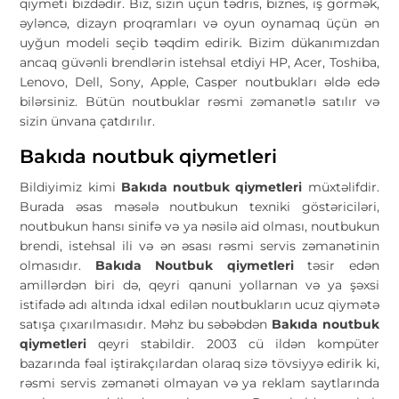
qiymeti bizdədir. Biz, sizin üçün tədris, biznes, iş görmək,
əyləncə, dizayn proqramları və oyun oynamaq üçün ən
uyğun modeli seçib təqdim edirik. Bizim dükanımızdan
ancaq güvənli brendlərin istehsal etdiyi HP, Acer, Toshiba,
Lenovo, Dell, Sony, Apple, Casper noutbukları əldə edə
bilərsiniz. Bütün noutbuklar rəsmi zəmanətlə satılır və
sizin ünvana çatdırılır.
Bakıda noutbuk qiymetleri
Bildiyimiz kimi
Bakıda noutbuk qiymetleri
müxtəlifdir.
Burada əsas məsələ noutbukun texniki göstəriciləri,
noutbukun hansı sinifə və ya nəsilə aid olması, noutbukun
brendi, istehsal ili və ən əsası rəsmi servis zəmanətinin
olmasıdır.
Bakıda Noutbuk qiymetleri
təsir edən
amillərdən biri də, qeyri qanuni yollarnan və ya şəxsi
istifadə adı altında idxal edilən noutbukların ucuz qiymətə
satışa çıxarılmasıdır. Məhz bu səbəbdən
Bakıda noutbuk
qiymetleri
qeyri stabildir. 2003 cü ildən kompüter
bazarında fəal iştirakçılardan olaraq sizə tövsiyyə edirik ki,
rəsmi servis zəmanəti olmayan və ya reklam saytlarında