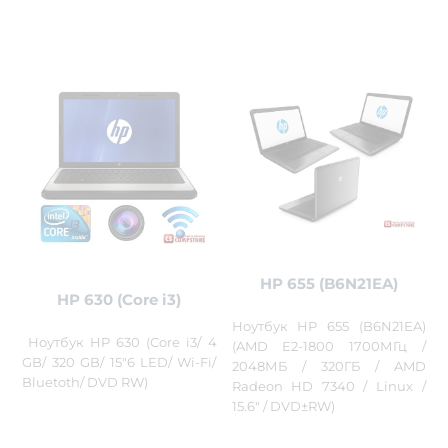
HP 655 (B6N21EA)
HP 630 (Core i3)
Ноутбук HP 655 (B6N21EA)
Ноутбук HP 630 (Core i3/ 4
(AMD E2-1800 1700МГц /
GB/ 320 GB/ 15"6 LED/ Wi-Fi/
2048МБ / 320ГБ / AMD
Bluetoth/ DVD RW)
Radeon HD 7340 / Linux /
15.6" / DVD±RW)