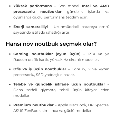
Yüksək performans
– Son model
Intel və AMD
prosessorlu noutbuklar
gündəlik işlərdə və
oyunlarda güclü performans təqdim edir.
Enerji səmərəliliyi
– Uzunmüddətli batareya ömrü
sayəsində istifadə rahatlığı artır.
Hansı növ noutbuk seçmək olar?
Gaming noutbuklar (oyun üçün)
– RTX və ya
Radeon qrafik kartlı, yüksək Hz ekranlı modellər.
Ofis və iş üçün noutbuklar
– Core i5, i7 və Ryzen
prosessorlu, SSD yaddaşlı cihazlar.
Tələbə və gündəlik istifadə üçün noutbuklar
–
Daha sərfəli qiymətə, təhsil üçün kifayət edən
modellər.
Premium noutbuklar
– Apple MacBook, HP Spectre,
ASUS ZenBook kimi incə və güclü modellər.