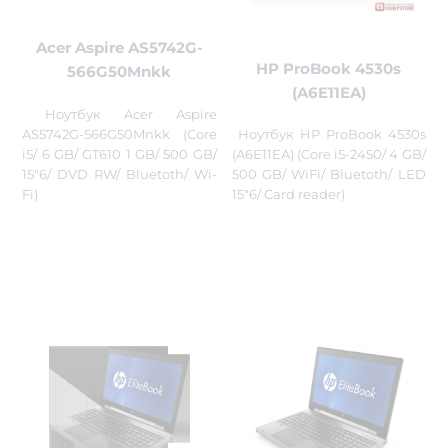
Acer Aspire AS5742G-
HP ProBook 4530s
566G50Mnkk
(A6E11EA)
Ноутбук Acer Aspire
AS5742G-566G50Mnkk (Core
Ноутбук HP ProBook 4530s
i5/ 6 GB/ GT610 1 GB/ 500 GB/
(A6E11EA) (Core i5-2450/ 4 GB/
15"6/ DVD RW/ Bluetoth/ Wi-
500 GB/ WiFi/ Bluetoth/ LED
Fi)
15"6/ Card reader)