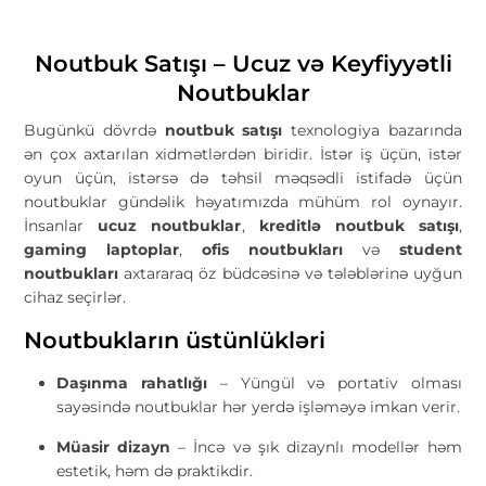
Noutbuk Satışı – Ucuz və Keyfiyyətli
Noutbuklar
Bugünkü dövrdə
noutbuk satışı
texnologiya bazarında
ən çox axtarılan xidmətlərdən biridir. İstər iş üçün, istər
oyun üçün, istərsə də təhsil məqsədli istifadə üçün
noutbuklar gündəlik həyatımızda mühüm rol oynayır.
İnsanlar
ucuz noutbuklar
,
kreditlə noutbuk satışı
,
gaming laptoplar
,
ofis noutbukları
və
student
noutbukları
axtararaq öz büdcəsinə və tələblərinə uyğun
cihaz seçirlər.
Noutbukların üstünlükləri
Daşınma rahatlığı
– Yüngül və portativ olması
sayəsində noutbuklar hər yerdə işləməyə imkan verir.
Müasir dizayn
– İncə və şık dizaynlı modellər həm
estetik, həm də praktikdir.