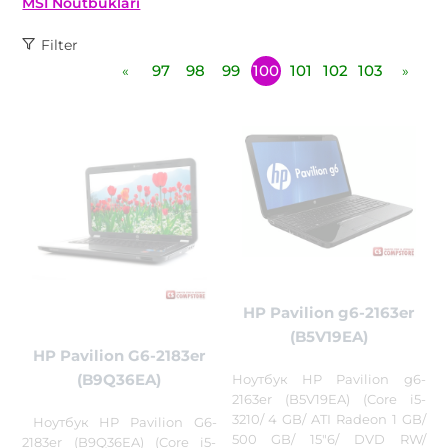
MSI Noutbukları
Filter
97
98
99
100
101
102
103
«
»
HP Pavilion g6-2163er
(B5V19EA)
HP Pavilion G6-2183er
(B9Q36EA)
Ноутбук HP Pavilion g6-
2163er (B5V19EA) (Core i5-
3210/ 4 GB/ ATI Radeon 1 GB/
Ноутбук HP Pavilion G6-
500 GB/ 15"6/ DVD RW/
2183er (B9Q36EA) (Core i5-