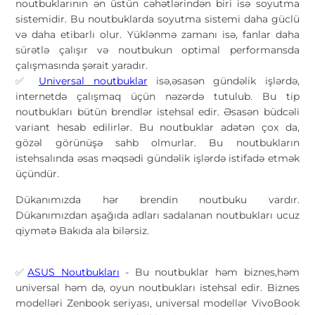
noutbuklarının ən üstün cəhətlərindən biri isə soyutma
sistemidir. Bu noutbuklarda soyutma sistemi daha güclü
və daha etibarlı olur. Yüklənmə zamanı isə, fanlar daha
sürətlə çalışır və noutbukun optimal performansda
çalışmasında şərait yaradır.
Universal noutbuklar
isə,əsasən gündəlik işlərdə,
✅
internetdə çalışmaq üçün nəzərdə tutulub. Bu tip
noutbukları bütün brendlər istehsal edir. Əsasən büdcəli
variant hesab edilirlər. Bu noutbuklar adətən çox da,
gözəl görünüşə sahb olmurlar. Bu noutbukların
istehsalında əsas məqsədi gündəlik işlərdə istifadə etmək
üçündür.
Dükanımızda hər brendin noutbuku vardır.
Dükanımızdan aşağıda adları sadalanan noutbukları ucuz
qiymətə Bakıda ala bilərsiz.
ASUS Noutbukları
- Bu noutbuklar həm biznes,həm
✅
universal həm də, oyun noutbukları istehsal edir. Biznes
modelləri Zenbook seriyası, universal modellər VivoBook