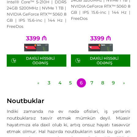
24GB 5200MHz | NVMe 1 TB |
Intel® Core™ 5-210H | DDR5
NVIDIA GeForce RTX™ 5060 8
24GB 5200MHz | NVMe 1 TB |
GB | IPS 15.6-inc | 144 Hz |
NVIDIA GeForce RTX™ 5060 8
FreeDos
GB | IPS 15.6-inc | 144 Hz |
FreeDos
3399
₼
3399
₼
DAXILI HISSƏLI
DAXILI HISSƏLI
ÖDƏNIŞ
ÖDƏNIŞ
3
4
5
6
7
8
9
«
»
Noutbuklar
Indiki zamanda nə ev nədə ofisləri, iş yerlərini
noutbuklarsız təsvir etmək mümkün deyil. Müasir
həyatımıza elə daxil olub ki, artıq onsuz həyatı təsəvvür
etmək olmur. Hal hazırda noutbuklarin satisi bu gün ən