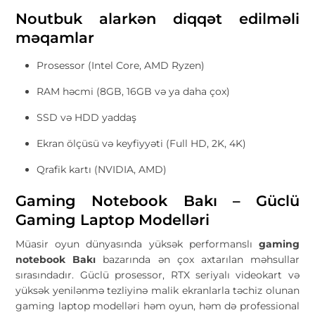
Noutbuk alarkən diqqət edilməli
məqamlar
Prosessor (Intel Core, AMD Ryzen)
RAM həcmi (8GB, 16GB və ya daha çox)
SSD və HDD yaddaş
Ekran ölçüsü və keyfiyyəti (Full HD, 2K, 4K)
Qrafik kartı (NVIDIA, AMD)
Gaming Notebook Bakı – Güclü
Gaming Laptop Modelləri
Müasir oyun dünyasında yüksək performanslı
gaming
notebook Bakı
bazarında ən çox axtarılan məhsullar
sırasındadır. Güclü prosessor, RTX seriyalı videokart və
yüksək yenilənmə tezliyinə malik ekranlarla təchiz olunan
gaming laptop modelləri həm oyun, həm də professional