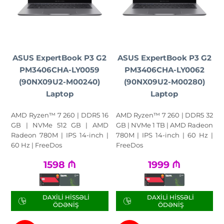
ASUS ExpertBook P3 G2
ASUS ExpertBook P3 G2
PM3406CHA-LY0059
PM3406CHA-LY0062
(90NX09U2-M00240)
(90NX09U2-M00280)
Laptop
Laptop
AMD Ryzen™ 7 260 | DDR5 16
AMD Ryzen™ 7 260 | DDR5 32
GB | NVMe 512 GB | AMD
GB | NVMe 1 TB | AMD Radeon
Radeon 780M | IPS 14-inch |
780M | IPS 14-inch | 60 Hz |
60 Hz | FreeDos
FreeDos
1598
₼
1999
₼
DAXILI HISSƏLI
DAXILI HISSƏLI
ÖDƏNIŞ
ÖDƏNIŞ