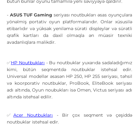
bütün bunlar oyunu tamamilə yeni səviyyəyə qaldırır.
-
ASUS TUF Gaming
seriyası noutbukları əsas oyunçulara
yönəlmiş portativ oyun platformalarıdır. Onlar xüsusilə
etibarlıdır və yüksək yeniləmə sürəti displeylər və sürətli
qrafik kartları da daxil olmaqla ən müasir texniki
avadanlıqlara malikdir.
HP Noutbukları
- Bu noutbuklar yuxarıda sadaladığımız
✅
kimi, bütün seqmentdə noutbuklar istehsal edir.
Universal modellər əsasən HP 250, HP 255 seriyası, təhsil
və koorporativ noutbuklar, ProBook, EliteBook seriyası
adı altında, Oyun noubukları isə Omen, Victus seriyası adı
altında istehsal edilir.
Acer Noutbukları
- Bir çox seqment və çeşiddə
✅
noutbuklar istehsal edir.