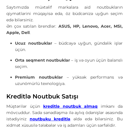
Saytımızda müxtəlif markalara aid noutbukların
qiymətlərini müqayisə edə, öz büdcənizə uyğun seçim
edə bilərsiniz.
Ən çox satılan brendlər:
ASUS, HP, Lenovo, Acer, MSI,
Apple, Dell
.
Ucuz noutbuklar
– büdcəyə uyğun, gündəlik işlər
üçün.
Orta seqment noutbuklar
– iş və oyun üçün balanslı
seçim.
Premium noutbuklar
– yüksək performans və
uzunömürlü texnologiya.
Kreditlə Noutbuk Satışı
Müştərilər üçün
kreditlə noutbuk almaq
imkanı da
mövcuddur. Sadə sənədləşmə ilə aylıq ödənişlər əsasında
istədiyiniz
noutbuku kreditlə
əldə edə bilərsiniz. Bu
xidmət xüsusilə tələbələr və iş adamları üçün sərfəlidir.