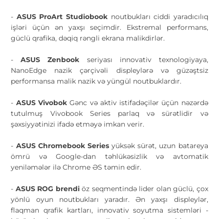
-
ASUS ProArt Studiobook
noutbukları ciddi yaradıcılıq
işləri üçün ən yaxşı seçimdir. Ekstremal performans,
güclü qrafika, dəqiq rəngli ekrana malikdirlər.
-
ASUS Zenbook
seriyası innovativ texnologiyaya,
NanoEdge nazik çərçivəli displeylərə və güzəştsiz
performansa malik nazik və yüngül noutbuklardır.
-
ASUS Vivobok
Gənc və aktiv istifadəçilər üçün nəzərdə
tutulmuş Vivobook Series parlaq və sürətlidir və
şəxsiyyətinizi ifadə etməyə imkan verir.
-
ASUS Chromebook Series
yüksək sürət, uzun batareya
ömrü və Google-dan təhlükəsizlik və avtomatik
yeniləmələr ilə Chrome ƏS təmin edir.
-
ASUS ROG brendi
öz seqmentində lider olan güclü, çox
yönlü oyun noutbukları yaradır. Ən yaxşı displeylər,
flaqman qrafik kartları, innovativ soyutma sistemləri -