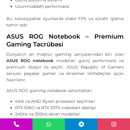
Uzunmüddətli performans
Bu xüsusiyyətlər oyunlarda stabil FPS və sürətli işləmə
təmin edir.
ASUS ROG Notebook – Premium
Gaming Təcrübəsi
Dünyanın ən məşhur gaming seriyalarından biri olan
ASUS ROG notebook
modelləri güclü performans və
premium dizayn ilə seçilir. ASUS Republic of Gamers
seriyası peşəkar gamer və streamer istifadəçilər üçün
hazırlanır.
ASUS ROG gaming notebook üstünlükləri:
Intel və AMD Ryzen prosessor seçimləri
RTX 5060 və RTX 5070 videokart dəstəyi
240Hz və 300Hz ekran modelləri
RGB klaviatura
Effektiv soyutma texnologiyası