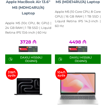
Apple MacBook Air 13.6"
M5 (MDE14RU/A) Laptop
M5 (MDHG4RU/A)
Apple M5 (10 Core CPU, 8 Core
Laptop
GPU) | 16 GB RAM | 1 TB SSD |
Liquid Retina IPS 14.2-inch |
Apple M5 (10c CPU, 8c GPU) |
60 Hz
24 GB RAM | 1 TB SSD | Liquid
Retina IPS 13.6-inch | 60 Hz
3728
₼
4498
₼
DAXILI HISSƏLI
DAXILI HISSƏLI
ÖDƏNIŞ
ÖDƏNIŞ
318₼
104₼
ayda
ayda