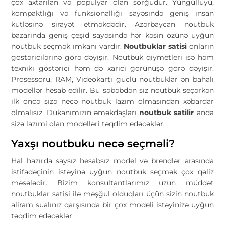
çox axtarılan və populyar olan sorğudur. Yüngüllüyü,
kompaktlığı və funksionallığı sayəsində geniş insan
kütləsinə sirayət etməkdədir. Azərbaycan noutbuk
bazarında geniş çeşid sayəsində hər kəsin özünə uyğun
noutbuk seçmək imkanı vardır.
Noutbuklar satisi
onların
göstəricilərinə görə dəyişir. Noutbuk qiymetleri isə həm
texniki göstərici həm də xarici görünüşə görə dəyişir.
Prosessoru, RAM, Videokartı güclü noutbuklar ən bahalı
modellər hesab edilir. Bu səbəbdən siz noutbuk seçərkən
ilk öncə sizə necə noutbuk lazım olmasından xəbardar
olmalısız. Dükanımızın əməkdaşları
noutbuk satilir
anda
sizə lazımi olan modelləri təqdim edəcəklər.
Yaxşı noutbuku necə seçməli?
Hal hazırda saysız hesabsız model və brendlər arasında
istifadəçinin istəyinə uyğun noutbuk seçmək çox qəliz
məsələdir. Bizim konsultantlarımız uzun müddət
noutbuklar satisi ilə məşğul olduqları üçün sizin noutbuk
aliram sualınız qarşısında bir çox modeli istəyinizə uyğun
təqdim edəcəklər.