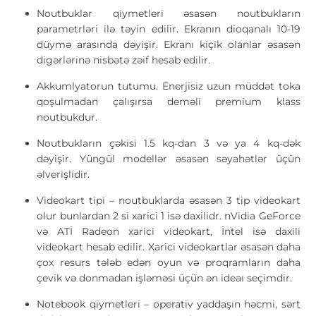
Noutbuklar qiymetleri əsasən noutbukların
parametrləri ilə təyin edilir. Ekranın dioqanalı 10-19
düymə arasında dəyişir. Ekranı kiçik olanlar əsasən
digərlərinə nisbətə zəif hesab edilir.
Akkumlyatorun tutumu. Enerjisiz uzun müddət toka
qoşulmadan çalışırsa deməli premium klass
noutbukdur.
Noutbukların çəkisi 1.5 kq-dan 3 və ya 4 kq-dək
dəyişir. Yüngül modellər əsasən səyahətlər üçün
əlverişlidir.
Videokart tipi – noutbuklarda əsasən 3 tip videokart
olur bunlardan 2 si xarici 1 isə daxilidr. nVidia GeForce
və ATİ Radeon xarici videokart, İntel isə daxili
videokart hesab edilir. Xarici videokartlar əsasən daha
çox resurs tələb edən oyun və proqramların daha
çevik və donmadan işləməsi üçün ən ideaı seçimdir.
Notebook qiymetleri – operativ yaddaşın həcmi, sərt