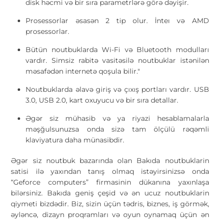
disk həcmi və bir sıra parametrlərə görə dəyişir.
Prosessorlar əsasən 2 tip olur. İnteı və AMD
prosessorlar.
Bütün noutbuklarda Wi-Fi və Bluetooth modulları
vardır. Simsiz rabitə vasitəsilə noutbuklar istənilən
məsafədən internetə qoşula bilir."
Noutbuklarda əlavə giriş və çıxış portları vardır. USB
3.0, USB 2.0, kart oxuyucu və bir sıra detallar.
Əgər siz mühasib və ya riyazi hesablamalarla
məşğulsunuzsa onda sizə tam ölçülü rəqəmli
klaviyatura daha münasibdir.
Əgər siz noutbuk bazarında olan Bakıda noutbuklarin
satisi ilə yaxından tanış olmaq istəyirsinizsə onda
“Geforce computers” firmasinin dükanına yaxınlaşa
bilərsiniz. Bakıda geniş çeşid və ən ucuz noutbuklarin
qiymeti bizdədir. Biz, sizin üçün tədris, biznes, iş görmək,
əyləncə, dizayn proqramları və oyun oynamaq üçün ən