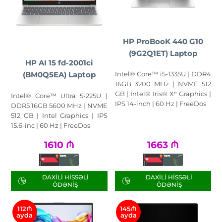
HP ProBooK 440 G10
(9G2Q1ET) Laptop
HP AI 15 fd-2001ci
Intel® Core™ i5-1335U | DDR4
(BM0Q5EA) Laptop
16GB 3200 MHz | NVME 512
GB | Intel® Iris® Xᵉ Graphics |
Intel® Core™ Ultra 5-225U |
IPS 14-inch | 60 Hz | FreeDos
DDR5 16GB 5600 MHz | NVME
512 GB | Intel Graphics | IPS
15.6-inc | 60 Hz | FreeDos
1610
₼
1663
₼
DAXILI HISSƏLI
DAXILI HISSƏLI
ÖDƏNIŞ
ÖDƏNIŞ
112₼
145₼
ayda
ayda