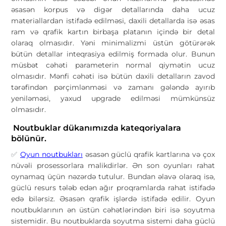
əsasən korpus və digər detallarında daha ucuz
materiallardan istifadə edilməsi, daxili detallarda isə əsas
ram və qrafik kartın birbaşa platanın içində bir detal
olaraq olmasıdır. Yəni minimalizmi üstün götürərək
bütün detallar inteqrasiya edilmiş formada olur. Bunun
müsbət cəhəti parameterin normal qiymətin ucuz
olmasıdır. Mənfi cəhəti isə bütün daxili detalların zavod
tərəfindən pərçimlənməsi və zamanı gələndə ayırıb
yeniləməsi, yaxud upgrade edilməsi mümkünsüz
olmasıdır.
Noutbuklar dükanımızda kateqoriyalara
bölünür.
Oyun noutbukları
əsasən güclü qrafik kartlarına və çox
✅
nüvəli prosessorlara malikdirlər. Ən son oyunları rahat
oynamaq üçün nəzərdə tutulur. Bundan əlavə olaraq isə,
güclü resurs tələb edən ağır proqramlarda rahat istifadə
edə bilərsiz. Əsasən qrafik işlərdə istifadə edilir. Oyun
noutbuklarının ən üstün cəhətlərindən biri isə soyutma
sistemidir. Bu noutbuklarda soyutma sistemi daha güclü