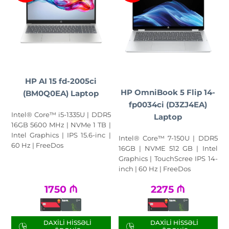
HP AI 15 fd-2005ci
HP OmniBook 5 Flip 14-
(BM0Q0EA) Laptop
fp0034ci (D3ZJ4EA)
Intel® Core™ i5-1335U | DDR5
Laptop
16GB 5600 MHz | NVMe 1 TB |
Intel Graphics | IPS 15.6-inc |
Intel® Core™ 7-150U | DDR5
60 Hz | FreeDos
16GB | NVME 512 GB | Intel
Graphics | TouchScree IPS 14-
inch | 60 Hz | FreeDos
1750
₼
2275
₼
DAXILI HISSƏLI
DAXILI HISSƏLI