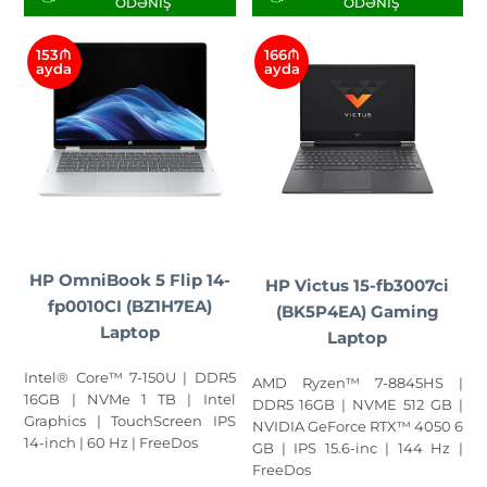
ÖDƏNIŞ
ÖDƏNIŞ
153₼
166₼
ayda
ayda
HP OmniBook 5 Flip 14-
HP Victus 15-fb3007ci
fp0010CI (BZ1H7EA)
(BK5P4EA) Gaming
Laptop
Laptop
Intel® Core™ 7-150U | DDR5
AMD Ryzen™ 7-8845HS |
16GB | NVMe 1 TB | Intel
DDR5 16GB | NVME 512 GB |
Graphics | TouchScreen IPS
NVIDIA GeForce RTX™ 4050 6
14-inch | 60 Hz | FreeDos
GB | IPS 15.6-inc | 144 Hz |
FreeDos