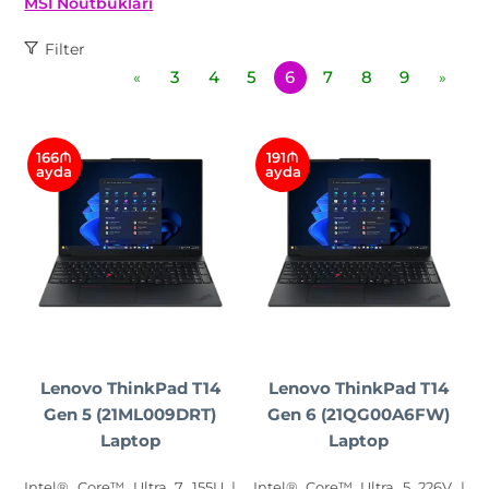
MSI Noutbukları
Filter
3
4
5
6
7
8
9
«
»
166₼
191₼
ayda
ayda
Lenovo ThinkPad T14
Lenovo ThinkPad T14
Gen 5 (21ML009DRT)
Gen 6 (21QG00A6FW)
Laptop
Laptop
Intel® Core™ Ultra 7 155U |
Intel® Core™ Ultra 5 226V |