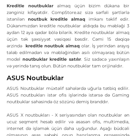
Kreditle noutbuklar
almaq üçün bizim dükana bir
zənginiz kifayətdir. CompStore.az sizə sərfəli şərtlərlə
istənilən
noutbuk kreditle almaq
imkanı təklif edir.
Dükanımızdan kreditle noutbuklar aldıqda bu məbləği 3
aydan 12 aya qədər bölə bilərik. Kredite noutbuklar almaq
üçün tək şəxsiyyət vəsiqəsi bəsdir. Cəmi 15 dəqiqə
ərzində
kreditle noutbuk almaq
olar. İş yerindən arayış
tələb edilmədən və məbləğindən asılı olmayaraq bütün
model
noutbuklar kreditle satılır
. Siz sadəcə yaxınlaşın
və yerində tanış olun. Bütün noutbuklar tam orijinaldır.
ASUS Noutbuklar
ASUS Noutbuklar müxtəlif sahələrdə uğurla tətbiq edilir.
ASUS noutbukları istər ofis işlərində istərsə də Gaming
noutbuklar sahəsində öz sözünü demiş branddır.
ASUS X noutbukları - X seriyasından olan noutbuklar ən
ucuz seqment hesab edilir və əsasən ofis, multimedia,
internet də işləmək üçün daha uyğundur. Aşağı büdcəli
olmasının əsas səbəbi onun hazırlanma prosessində