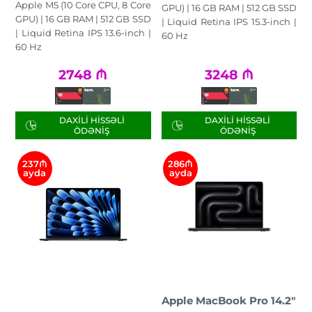
Apple M5 (10 Core CPU, 8 Core
GPU) | 16 GB RAM | 512 GB SSD
GPU) | 16 GB RAM | 512 GB SSD
| Liquid Retina IPS 15.3-inch |
| Liquid Retina IPS 13.6-inch |
60 Hz
60 Hz
2748
₼
3248
₼
DAXILI HISSƏLI
DAXILI HISSƏLI
ÖDƏNIŞ
ÖDƏNIŞ
237₼
286₼
ayda
ayda
Apple MacBook Pro 14.2"