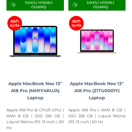
DAXILI HISSƏLI
DAXILI HISSƏLI
ÖDƏNIŞ
ÖDƏNIŞ
89₼
89₼
ayda
ayda
Apple MacBook Neo 13"
Apple MacBook Neo 13"
A18 Pro (MHFF4RU/A)
A18 Pro (Z1TU0001Y)
Laptop
Laptop
Apple A18 Pro (6 CPU/5 GPU) |
Apple A18 Pro | RAM 8 GB |
RAM 8 GB | SSD 256 GB |
SSD 256 GB | Liquid Retina
Liquid Retina IPS 13-inch | 60
IPS 13-inch | 60 Hz
Hz