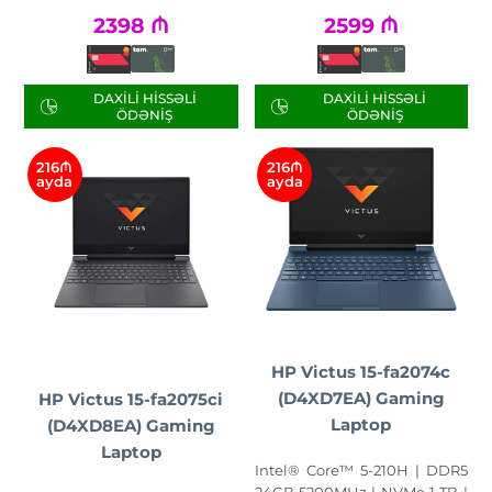
2398
₼
2599
₼
DAXILI HISSƏLI
DAXILI HISSƏLI
ÖDƏNIŞ
ÖDƏNIŞ
216₼
216₼
ayda
ayda
HP Victus 15-fa2074c
(D4XD7EA) Gaming
HP Victus 15-fa2075ci
Laptop
(D4XD8EA) Gaming
Laptop
Intel® Core™ 5-210H | DDR5