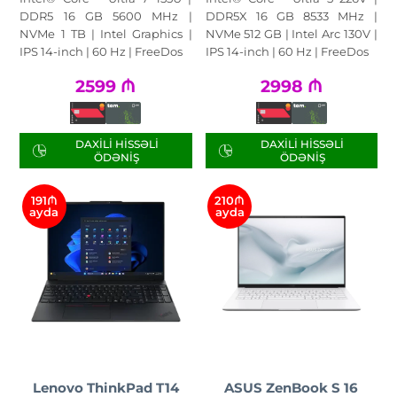
DDR5 16 GB 5600 MHz |
DDR5X 16 GB 8533 MHz |
NVMe 1 TB | Intel Graphics |
NVMe 512 GB | Intel Arc 130V |
IPS 14-inch | 60 Hz | FreeDos
IPS 14-inch | 60 Hz | FreeDos
2599
₼
2998
₼
DAXILI HISSƏLI
DAXILI HISSƏLI
ÖDƏNIŞ
ÖDƏNIŞ
191₼
210₼
ayda
ayda
Lenovo ThinkPad T14
ASUS ZenBook S 16