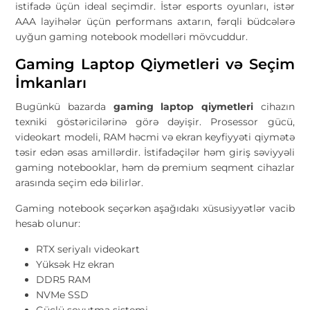
istifadə üçün ideal seçimdir. İstər esports oyunları, istər
AAA layihələr üçün performans axtarın, fərqli büdcələrə
uyğun gaming notebook modelləri mövcuddur.
Gaming Laptop Qiymetleri və Seçim
İmkanları
Bugünkü bazarda
gaming laptop qiymetleri
cihazın
texniki göstəricilərinə görə dəyişir. Prosessor gücü,
videokart modeli, RAM həcmi və ekran keyfiyyəti qiymətə
təsir edən əsas amillərdir. İstifadəçilər həm giriş səviyyəli
gaming notebooklar, həm də premium seqment cihazlar
arasında seçim edə bilirlər.
Gaming notebook seçərkən aşağıdakı xüsusiyyətlər vacib
hesab olunur:
RTX seriyalı videokart
Yüksək Hz ekran
DDR5 RAM
NVMe SSD
Güclü soyutma sistemi