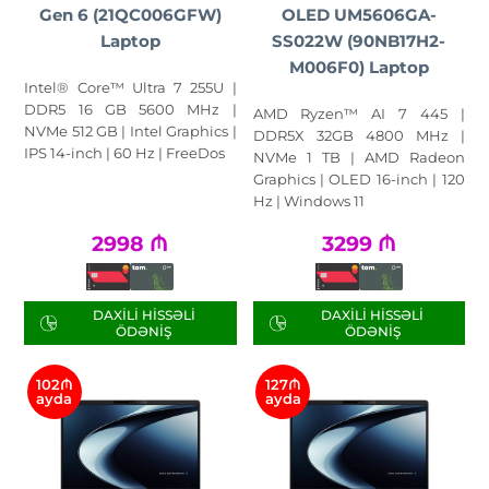
Gen 6 (21QC006GFW)
OLED UM5606GA-
Laptop
SS022W (90NB17H2-
M006F0) Laptop
Intel® Core™ Ultra 7 255U |
DDR5 16 GB 5600 MHz |
AMD Ryzen™ AI 7 445 |
NVMe 512 GB | Intel Graphics |
DDR5X 32GB 4800 MHz |
IPS 14-inch | 60 Hz | FreeDos
NVMe 1 TB | AMD Radeon
Graphics | OLED 16-inch | 120
Hz | Windows 11
2998
₼
3299
₼
DAXILI HISSƏLI
DAXILI HISSƏLI
ÖDƏNIŞ
ÖDƏNIŞ
102₼
127₼
ayda
ayda