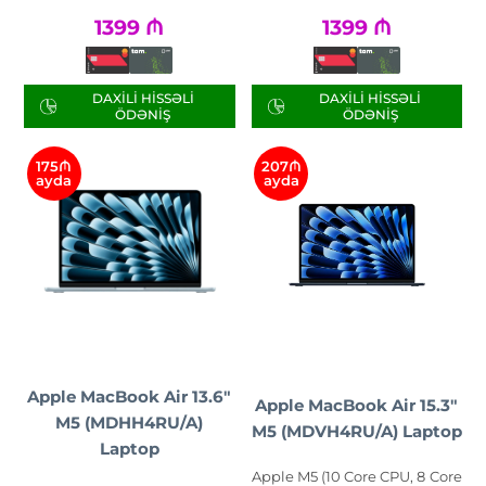
1399
₼
1399
₼
DAXILI HISSƏLI
DAXILI HISSƏLI
ÖDƏNIŞ
ÖDƏNIŞ
175₼
207₼
ayda
ayda
Apple MacBook Air 13.6"
Apple MacBook Air 15.3"
M5 (MDHH4RU/A)
M5 (MDVH4RU/A) Laptop
Laptop
Apple M5 (10 Core CPU, 8 Core