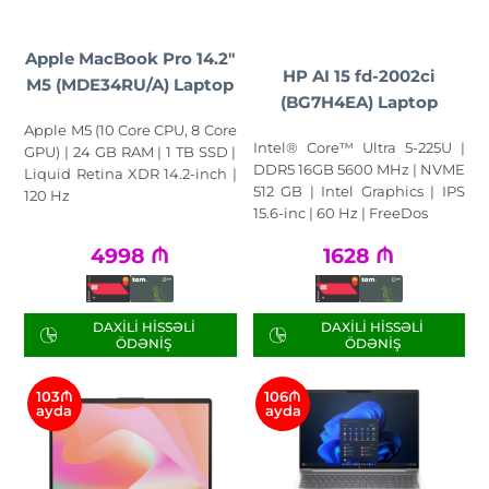
Apple MacBook Pro 14.2"
HP AI 15 fd-2002ci
M5 (MDE34RU/A) Laptop
(BG7H4EA) Laptop
Apple M5 (10 Core CPU, 8 Core
Intel® Core™ Ultra 5-225U |
GPU) | 24 GB RAM | 1 TB SSD |
DDR5 16GB 5600 MHz | NVME
Liquid Retina XDR 14.2-inch |
512 GB | Intel Graphics | IPS
120 Hz
15.6-inc | 60 Hz | FreeDos
4998
₼
1628
₼
DAXILI HISSƏLI
DAXILI HISSƏLI
ÖDƏNIŞ
ÖDƏNIŞ
103₼
106₼
ayda
ayda