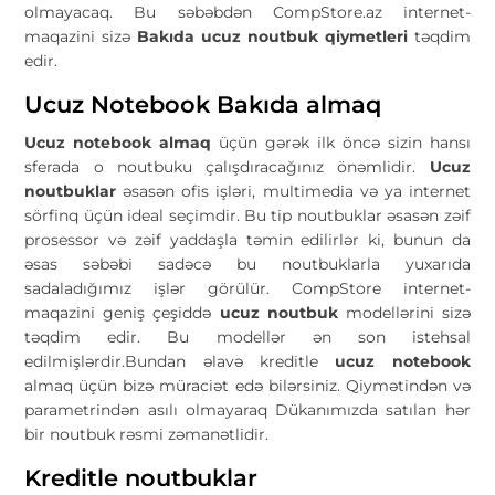
olmayacaq. Bu səbəbdən CompStore.az internet-
maqazini sizə
Bakıda ucuz noutbuk qiymetleri
təqdim
edir.
Ucuz Notebook Bakıda almaq
Ucuz notebook almaq
üçün gərək ilk öncə sizin hansı
sferada o noutbuku çalışdıracağınız önəmlidir.
Ucuz
noutbuklar
əsasən ofis işləri, multimedia və ya internet
sörfinq üçün ideal seçimdir. Bu tip noutbuklar əsasən zəif
prosessor və zəif yaddaşla təmin edilirlər ki, bunun da
əsas səbəbi sadəcə bu noutbuklarla yuxarıda
sadaladığımız işlər görülür. CompStore internet-
maqazini geniş çeşiddə
ucuz noutbuk
modellərini sizə
təqdim edir. Bu modellər ən son istehsal
edilmişlərdir.Bundan əlavə kreditle
ucuz notebook
almaq üçün bizə müraciət edə bilərsiniz. Qiymətindən və
parametrindən asılı olmayaraq Dükanımızda satılan hər
bir noutbuk rəsmi zəmanətlidir.
Kreditle noutbuklar