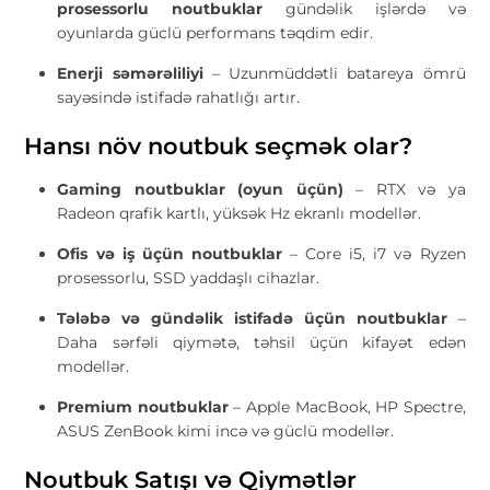
prosessorlu noutbuklar
gündəlik işlərdə və
oyunlarda güclü performans təqdim edir.
Enerji səmərəliliyi
– Uzunmüddətli batareya ömrü
sayəsində istifadə rahatlığı artır.
Hansı növ noutbuk seçmək olar?
Gaming noutbuklar (oyun üçün)
– RTX və ya
Radeon qrafik kartlı, yüksək Hz ekranlı modellər.
Ofis və iş üçün noutbuklar
– Core i5, i7 və Ryzen
prosessorlu, SSD yaddaşlı cihazlar.
Tələbə və gündəlik istifadə üçün noutbuklar
–
Daha sərfəli qiymətə, təhsil üçün kifayət edən
modellər.
Premium noutbuklar
– Apple MacBook, HP Spectre,
ASUS ZenBook kimi incə və güclü modellər.
Noutbuk Satışı və Qiymətlər