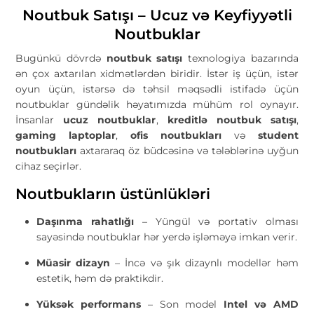
Noutbuk Satışı – Ucuz və Keyfiyyətli
Noutbuklar
Bugünkü dövrdə
noutbuk satışı
texnologiya bazarında
ən çox axtarılan xidmətlərdən biridir. İstər iş üçün, istər
oyun üçün, istərsə də təhsil məqsədli istifadə üçün
noutbuklar gündəlik həyatımızda mühüm rol oynayır.
İnsanlar
ucuz noutbuklar
,
kreditlə noutbuk satışı
,
gaming laptoplar
,
ofis noutbukları
və
student
noutbukları
axtararaq öz büdcəsinə və tələblərinə uyğun
cihaz seçirlər.
Noutbukların üstünlükləri
Daşınma rahatlığı
– Yüngül və portativ olması
sayəsində noutbuklar hər yerdə işləməyə imkan verir.
Müasir dizayn
– İncə və şık dizaynlı modellər həm
estetik, həm də praktikdir.
Yüksək performans
– Son model
Intel və AMD