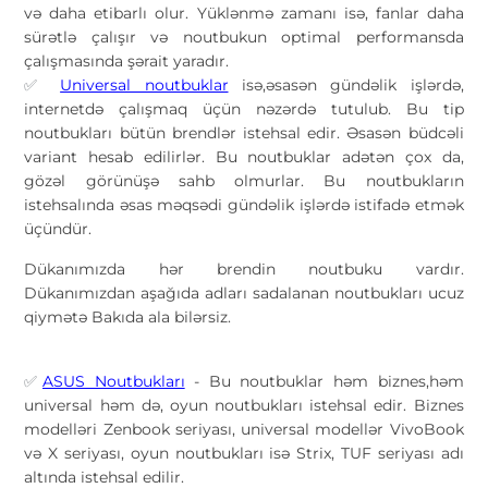
və daha etibarlı olur. Yüklənmə zamanı isə, fanlar daha
sürətlə çalışır və noutbukun optimal performansda
çalışmasında şərait yaradır.
Universal noutbuklar
isə,əsasən gündəlik işlərdə,
✅
internetdə çalışmaq üçün nəzərdə tutulub. Bu tip
noutbukları bütün brendlər istehsal edir. Əsasən büdcəli
variant hesab edilirlər. Bu noutbuklar adətən çox da,
gözəl görünüşə sahb olmurlar. Bu noutbukların
istehsalında əsas məqsədi gündəlik işlərdə istifadə etmək
üçündür.
Dükanımızda hər brendin noutbuku vardır.
Dükanımızdan aşağıda adları sadalanan noutbukları ucuz
qiymətə Bakıda ala bilərsiz.
ASUS Noutbukları
- Bu noutbuklar həm biznes,həm
✅
universal həm də, oyun noutbukları istehsal edir. Biznes
modelləri Zenbook seriyası, universal modellər VivoBook
və X seriyası, oyun noutbukları isə Strix, TUF seriyası adı
altında istehsal edilir.