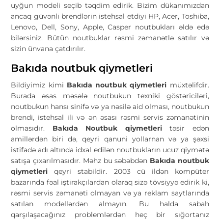
uyğun modeli seçib təqdim edirik. Bizim dükanımızdan
ancaq güvənli brendlərin istehsal etdiyi HP, Acer, Toshiba,
Lenovo, Dell, Sony, Apple, Casper noutbukları əldə edə
bilərsiniz. Bütün noutbuklar rəsmi zəmanətlə satılır və
sizin ünvana çatdırılır.
Bakıda noutbuk qiymetleri
Bildiyimiz kimi
Bakıda noutbuk qiymetleri
müxtəlifdir.
Burada əsas məsələ noutbukun texniki göstəriciləri,
noutbukun hansı sinifə və ya nəsilə aid olması, noutbukun
brendi, istehsal ili və ən əsası rəsmi servis zəmanətinin
olmasıdır.
Bakıda Noutbuk qiymetleri
təsir edən
amillərdən biri də, qeyri qanuni yollarnan və ya şəxsi
istifadə adı altında idxal edilən noutbukların ucuz qiymətə
satışa çıxarılmasıdır. Məhz bu səbəbdən
Bakıda noutbuk
qiymetleri
qeyri stabildir. 2003 cü ildən kompüter
bazarında fəal iştirakçılardan olaraq sizə tövsiyyə edirik ki,
rəsmi servis zəmanəti olmayan və ya reklam saytlarında
satılan modellərdən almayın. Bu halda sabah
qarşılaşacağınız problemlərdən heç bir sığortanız