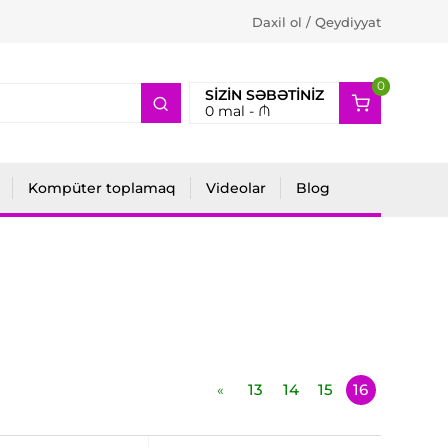
Daxil ol / Qeydiyyat
0
2
SIZIN SƏBƏTINIZ
0
mal -
₼
Kompüter toplamaq
Videolar
Blog
13
14
15
16
«