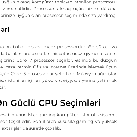
izə uyğun olaraq, kompüter toplayıb istənilən prosessoru
smi zəmanətlidir. Prosessor almaq üçün bizim dükana
blərinizə uyğun olan prosessor seçimində sizə yardımçı
əri
və ən bahalı hissəsi məhz prosessordur. Ən sürətli və
də tutulan prosessorlar, nisbətən ucuz qiymətə satılır.
şlərinə Core i7 prosessor seçirlər. Əslində bu düzgün
ə icazə vermir. Ofis və internet üzərində işləmək üçün
çün Core i5 prosessorlar yetərlidir. Müəyyən ağır işlər
sə istənilən işi ən yüksək səviyyədə yerinə yetirmək
ir.
Ən Güclü CPU Seçimləri
esab olunur. İstər gaming kompüter, istər ofis sistemi,
ssor təşkil edir. Son illərdə xüsusilə gaming və yüksək
axtarışlar da sürətlə çoxalıb.