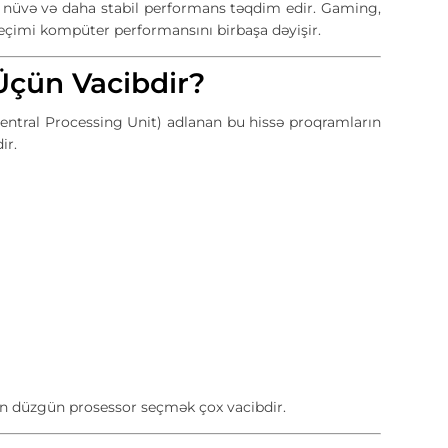
x nüvə və daha stabil performans təqdim edir. Gaming,
eçimi kompüter performansını birbaşa dəyişir.
Üçün Vacibdir?
ntral Processing Unit) adlanan bu hissə proqramların
ir.
n düzgün prosessor seçmək çox vacibdir.