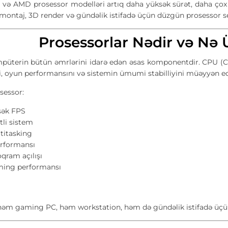
tel və AMD prosessor modelləri artıq daha yüksək sürət, daha ço
montaj, 3D render və gündəlik istifadə üçün düzgün prosessor s
Prosessorlar Nədir və Nə 
püterin bütün əmrlərini idarə edən əsas komponentdir. CPU (Ce
i, oyun performansını və sistemin ümumi stabilliyini müəyyən ed
osessor:
sək FPS
tli sistem
titasking
rformansı
oqram açılışı
ming performansı
əm gaming PC, həm workstation, həm də gündəlik istifadə üçü