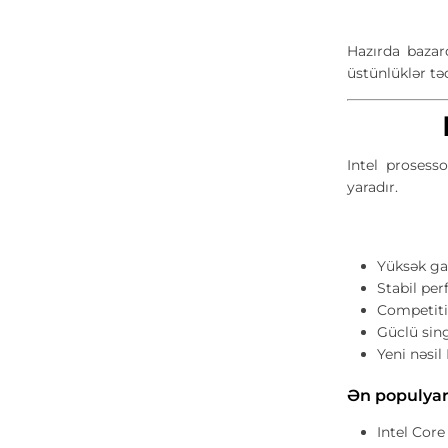
Hazırda bazar
üstünlüklər tə
Intel prosess
yaradır.
Yüksək g
Stabil pe
Competiti
Güclü sing
Yeni nəsi
Ən populyar 
Intel Core