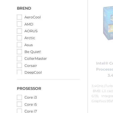
BREND
AeroCool
AMD
AORUS
Arctic
Asus
Be Quiet!
CollerMaster
Intel® C
Corsair
Processo
DeepCool
3.
EVGA
3,4GHz,(Turb
Intel
PROSESSOR
8MB L3 cac
Lian Li
GT/s, Inte
Core i3
MSI
Graphics 95
Core i5
NZXT
Core i7