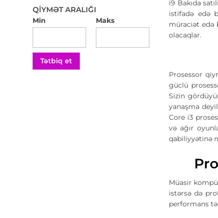
i9 Bakıda satı
QIYMƏT ARALIĞI
istifadə edə 
Min
Maks
müraciət edə b
olacaqlar.
Tətbiq et
Prosessor qiy
güclü prosesso
Sizin gördüyü
yanaşma deyil.
Core i3 proses
və ağır oyunl
qabiliyyətinə 
Pro
Müasir kompüt
istərsə də pro
performans təl