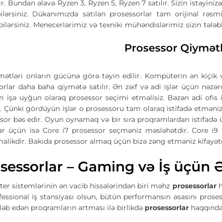
lır. Bundan əlavə Ryzen 3, Ryzen 5, Ryzen 7 satılır. Sizin istəyin
bilərsiniz. Dükanımızda satılan prosessorlar tam orijinal rə
ilərsiniz. Menecerlərimiz və texniki mühəndislərimiz sizin tələ
Prosessor Qiymətl
mətləri onların gücünə görə təyin edilir. Kompüterin ən kiçik 
rlar daha baha qiymətə satılır. Ən zəif və adi işlər üçün nəzər
n işə uyğun olaraq prosessor seçimi etməlisiz. Bəzən adi ofis i
 Çünki gördüyün işlər o prosessoru tam olaraq istifadə etməniz
sor bəs edir. Oyun oynamaq və bir sıra proqramlardan istifadə ü
ar üçün isə Core i7 prosessor seçməniz məsləhətdir. Core i9 i
malikdir. Bakıda prosessor almaq üçün bizə zəng etməniz kifayətd
sessorlar – Gaming və İş üçün 
er sistemlərinin ən vacib hissələrindən biri məhz
prosessorlar
h
fessional iş stansiyası olsun, bütün performansın əsasını prose
əb edən proqramların artması ilə birlikdə
prosessorlar
haqqında 