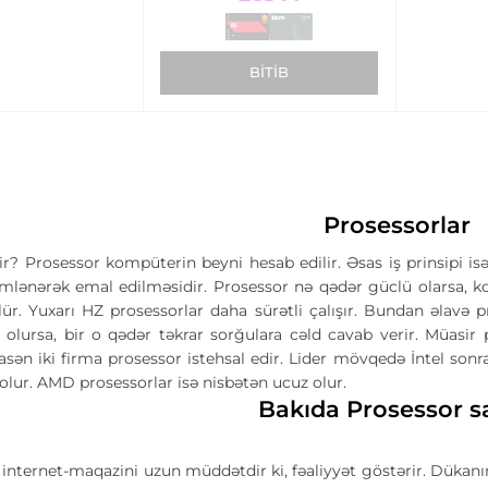
BITIB
Prosessorlar
r? Prosessor kompüterin beyni hesab edilir. Əsas iş prinsipi is
əmlənərək emal edilməsidir. Prosessor nə qədər güclü olarsa, ko
ülür. Yuxarı HZ prosessorlar daha sürətli çalışır. Bundan əlavə
 olursa, bir o qədər təkrar sorğulara cəld cavab verir. Müasi
asən iki firma prosessor istehsal edir. Lider mövqedə İntel sonra
 olur. AMD prosessorlar isə nisbətən ucuz olur.
Bakıda Prosessor sa
nternet-maqazini uzun müddətdir ki, fəaliyyət göstərir. Dükanım