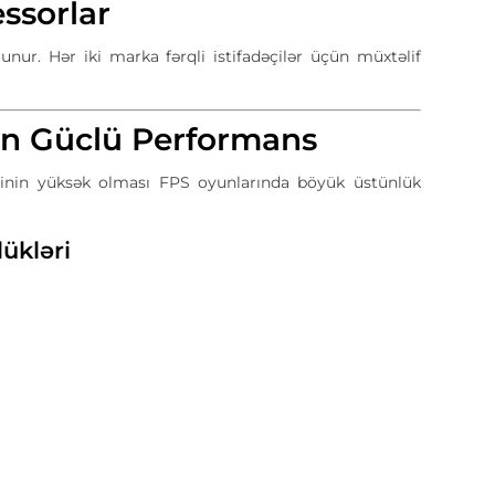
ssorlar
nur. Hər iki marka fərqli istifadəçilər üçün müxtəlif
ün Güclü Performans
rətinin yüksək olması FPS oyunlarında böyük üstünlük
lükləri