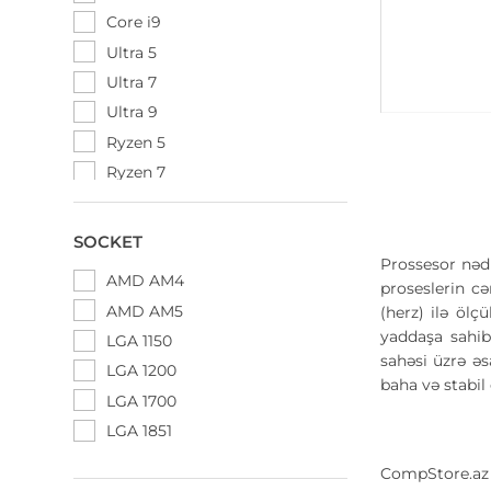
Rampage
Core i9
Razer
Ultra 5
Thermal Grizzly
Ultra 7
Thermalright
Ultra 9
Thermaltake
Ryzen 5
TRYX
Ryzen 7
Zalman
Ryzen 9
SOCKET
Prossesor nədi
AMD AM4
proseslerin c
AMD AM5
(herz) ilə ölç
yaddaşa sahib
LGA 1150
sahəsi üzrə əs
LGA 1200
baha və stabil
LGA 1700
LGA 1851
CompStore.az i