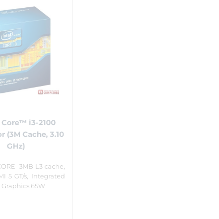
 Core™ i3-2100
r (3M Cache, 3.10
GHz)
 CORE 3MB L3 cache,
I 5 GT/s, Integrated
 Graphics 65W