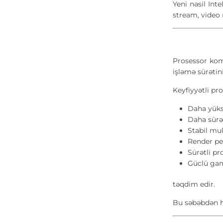
Yeni nəsil In
stream, video 
Prosessor kom
işləmə sürətin
Keyfiyyətli pr
Daha yük
Daha sürə
Stabil mul
Render pe
Sürətli pr
Güclü ga
təqdim edir.
Bu səbəbdən h