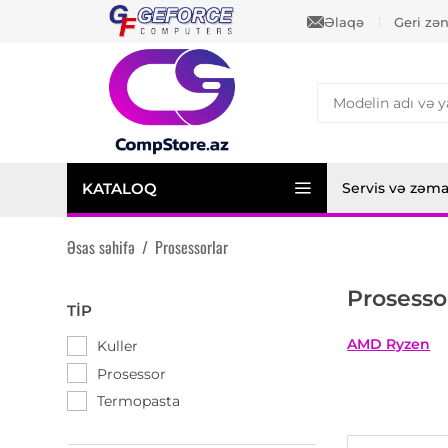
Əlaqə
Geri zə
KATALOQ
Servis və zəm
Əsas səhifə
/
Prosessorlar
Prosesso
TIP
AMD Ryzen
Kuller
Prosessor
Termopasta