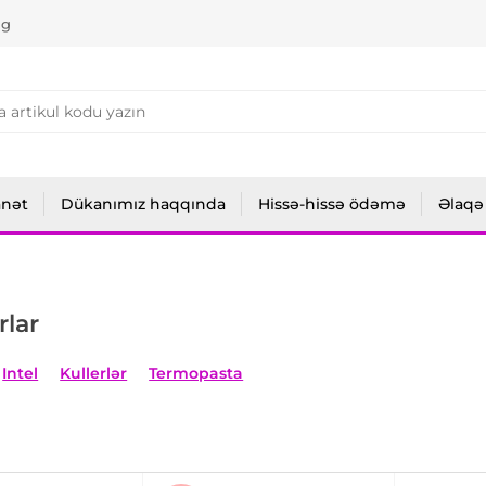
ng
anət
Dükanımız haqqında
Hissə-hissə ödəmə
Əlaqə
rlar
Intel
Kullerlər
Termopasta