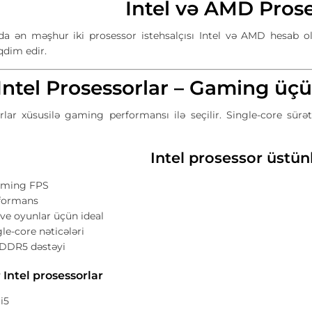
Intel və AMD Prose
da ən məşhur iki prosessor istehsalçısı Intel və AMD hesab olu
qdim edir.
Intel Prosessorlar – Gaming üç
orlar xüsusilə gaming performansı ilə seçilir. Single-core sü
Intel prosessor üstün
aming FPS
rformans
ve oyunlar üçün ideal
le-core nəticələri
l DDR5 dəstəyi
Intel prosessorlar
 i5