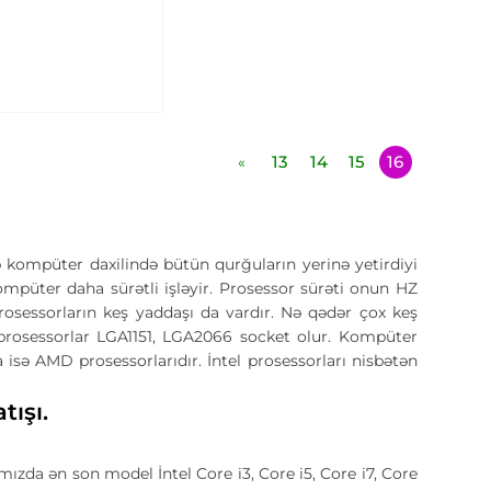
13
14
15
16
«
ə kompüter daxilində bütün qurğuların yerinə yetirdiyi
mpüter daha sürətli işləyir. Prosessor sürəti onun HZ
 prosessorların keş yaddaşı da vardır. Nə qədər çox keş
r prosessorlar LGA1151, LGA2066 socket olur. Kompüter
 isə AMD prosessorlarıdır. İntel prosessorları nisbətən
tışı.
ızda ən son model İntel Core i3, Core i5, Core i7, Core