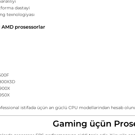
ərəliliyi
forma dəstəyi
g texnologiyası
 AMD prosessorlar
500F
7800X3D
9900X
9950X
fessional istifadə üçün ən güclü CPU modellərindən hesab olunu
Gaming üçün Prose