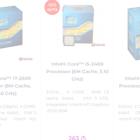
17₼
ayda
Intel® Core™ i5-2400
Processor (6M Cache, 3.10
ore™ i7-2600
Intel®
GHz)
r (8M Cache,
Processo
3,1GHz, 4 CORE, 6MB L3
40 GHz)
cache, 64bit, DMI 5 GT/s,
Integrated Intel® HD Graphics
o 3,8ghz) 4 CORE,
3,1GHz, 2
2000 95W
he, 64bit, DMI 5
64bit, DM
grated Intel® HD
Intel® HD
W
263
₼