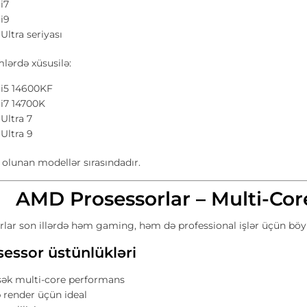
 i7
 i9
 Ultra seriyası
lərdə xüsusilə:
 i5 14600KF
 i7 14700K
 Ultra 7
 Ultra 9
ə olunan modellər sırasındadır.
AMD Prosessorlar – Multi-Co
lar son illərdə həm gaming, həm də professional işlər üçün böy
essor üstünlükləri
ək multi-core performans
 render üçün ideal