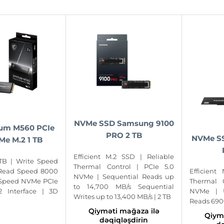
NVMe SSD Samsung 9100
ium M560 PCIe
PRO 2 TB
NVMe S
Me M.2 1 TB
Efficient M.2 SSD | Reliable
TB | Write Speed
Thermal Control | PCIe 5.0
 Read Speed 8000
Efficient
NVMe | Sequential Reads up
 Speed NVMe PCIe
Thermal 
to 14,700 MB/s Sequential
2 Interface | 3D
NVMe | 
Writes up to 13,400 MB/s | 2 TB
Reads 690
Qiyməti mağaza ilə
Qiym
dəqiqləşdirin