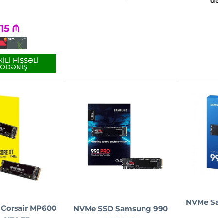
də
15
₼
ILI HISSƏLI
ÖDƏNIŞ
NVMe S
Corsair MP600
NVMe SSD Samsung 990