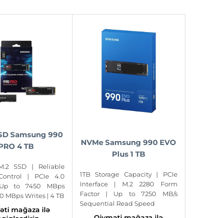
SD Samsung 990
NVMe Samsung 990 EVO
PRO 4 TB
Plus 1 TB
 M.2 SSD | Reliable
1TB Storage Capacity | PCIe
Control | PCIe 4.0
Interface | M.2 2280 Form
Up to 7450 MBps
Factor | Up to 7250 MB/s
0 MBps Writes | 4 TB
Sequential Read Speed
əti mağaza ilə
Qiyməti mağaza ilə