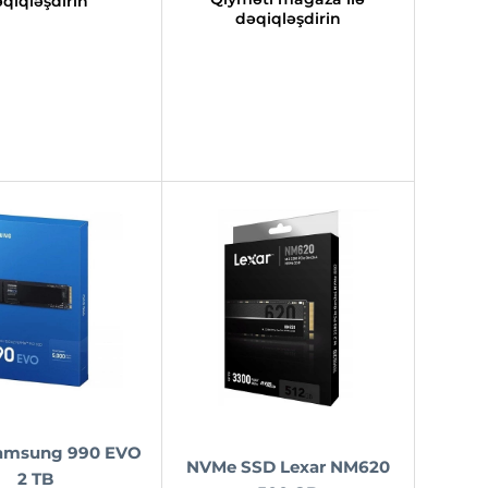
qiqləşdirin
dəqiqləşdirin
amsung 990 EVO
NVMe SSD Lexar NM620
2 TB