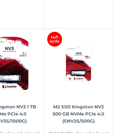
14₼
ayda
ngston NV3 1 TB
M2 SSD Kingston NV2
Me PCIe 4.0
500 GB NVMe PCIe 4.0
NV3S/1000G)
(SNV2S/500G)