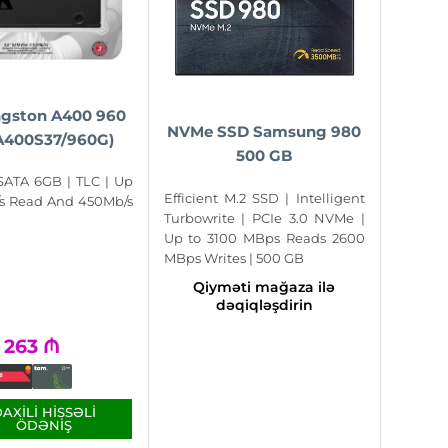
ngston A400 960
NVMe SSD Samsung 980
A400S37/960G)
500 GB
 SATA 6GB | TLC | Up
Efficient M.2 SSD | Intelligent
s Read And 450Mb/s
Turbowrite | PCIe 3.0 NVMe |
Up to 3100 MBps Reads 2600
MBps Writes | 500 GB
Qiyməti mağaza ilə
dəqiqləşdirin
263
₼
AXILI HISSƏLI
ÖDƏNIŞ