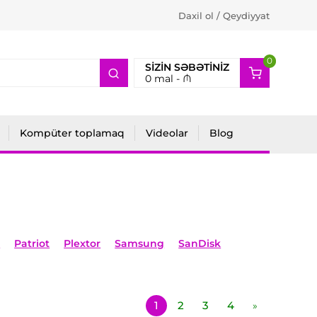
Daxil ol / Qeydiyyat
0
2
SIZIN SƏBƏTINIZ
0
mal -
₼
Kompüter toplamaq
Videolar
Blog
n
Patriot
Plextor
Samsung
SanDisk
1
2
3
4
»