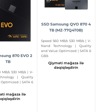
SSD Samsung QVO 870 4
TB (MZ-77Q4T0B)
Speed 560 MB/s 530 MB/s | V-
Nand Technology | Quality
and Value Optimized | SATA 6
sung 870 EVO 2
GB/s
TB
Qiyməti mağaza ilə
dəqiqləşdirin
 MB/s 530 MB/s | V-
hnology | Quality
 Optimized | SATA 6
əti mağaza ilə
qiqləşdirin