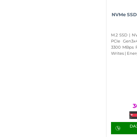
NVMe SSD 
M.2 SSD | NV
PCIe Gen3x
3300 MBps 
Writes | Energ
3
DAX