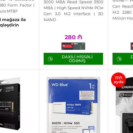
NVMe™ PC
3000 MB/s Read Speed 3300
280 Form Factor |
Can Reach
MB/s | High Speed NVMe PCIe
Hours MTBF
M.2 2280
Gen 3.0 M.2 Interface | 3D
Million H
 mağaza ilə
NAND
qləşdirin
280
₼
DAXILI HISSƏLI
D
ÖDƏNIŞ
17₼
ayda