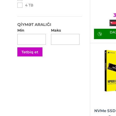
Team Group
4 TB
Toshiba
3
Western Digital
QIYMƏT ARALIĞI
Min
Maks
DAX
Tətbiq et
NVMe SSD 