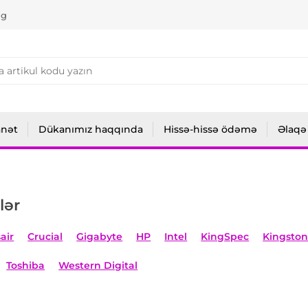
ng
anət
Dükanımız haqqında
Hissə-hissə ödəmə
Əlaqə
lər
air
Crucial
Gigabyte
HP
Intel
KingSpec
Kingsto
Toshiba
Western Digital