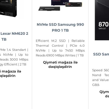
NVMe SSD Samsung 990
PRO 1 TB
Lexar NM620 2
TB
Efficient M.2 SSD | Reliable
Thermal Control | PCIe 4.0
Me 1.4 Standart |
NVMe | Up to 7450 MBps
SSD Sam
4 NVMe | Up to
Reads 6900 MBps Writes | 1 TB
Reads 3000 MBps
Qiyməti mağaza ilə
y Efficient | 2 TB
dəqiqləşdirin
Speed 560
 mağaza ilə
Nand Tec
qləşdirin
and Value
GB/s
Qiym
də