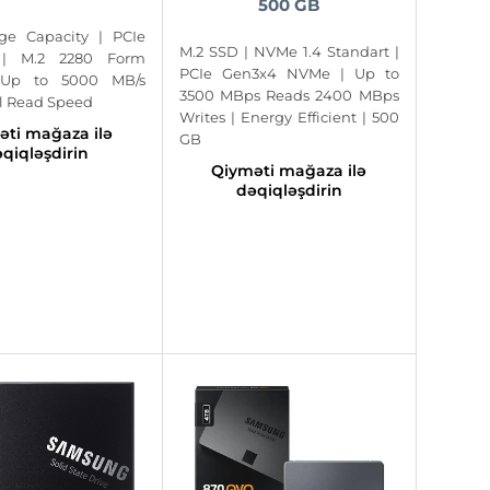
500 GB
ge Capacity | PCIe
M.2 SSD | NVMe 1.4 Standart |
e | M.2 2280 Form
PCIe Gen3x4 NVMe | Up to
 Up to 5000 MB/s
3500 MBps Reads 2400 MBps
l Read Speed
Writes | Energy Efficient | 500
əti mağaza ilə
GB
qiqləşdirin
Qiyməti mağaza ilə
dəqiqləşdirin