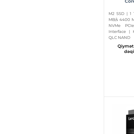
Cor
M2 SSD | 1
MB/s 4400 M
NVMe PCI
Interface |
QLC NAND
Qiyməti
dəqi