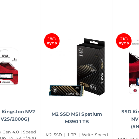
18₼
21₼
ayda
ayda
 Kingston NV2
SSD Ki
M2 SSD MSI Spatium
NV2S/2000G)
NV
M390 1 TB
(S
 Gen 4.0 | Speed
M2 SSD | 1 TB | Write Speed
Up To 3500/2100