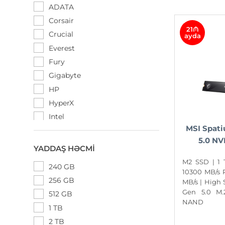
ADATA
Corsair
21₼
Crucial
ayda
Everest
Fury
Gigabyte
HP
HyperX
Intel
MSI Spat
Kingston
5.0 NV
Lexar
YADDAŞ HƏCMI
MSI
M2 SSD | 1 
240 GB
Patriot
10300 MB/s
256 GB
MB/s | High
Plextor
Gen 5.0 M.
512 GB
Samsung
NAND
1 TB
Sandisk
2 TB