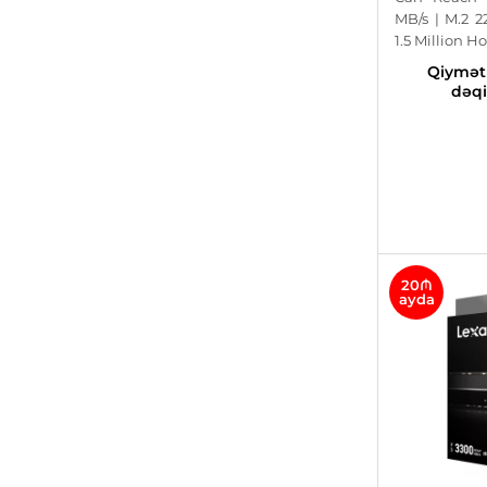
MB/s | M.2 2
1.5 Million 
Qiyməti
dəqi
20₼
ayda