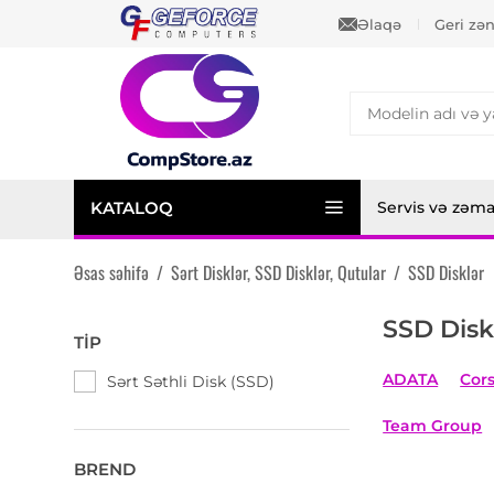
Əlaqə
Geri zə
KATALOQ
Servis və zəm
Əsas səhifə
/
Sərt Disklər, SSD Disklər, Qutular
/
SSD Disklər
SSD Disk
TIP
ADATA
Cors
Sərt Səthli Disk (SSD)
Team Group
BREND