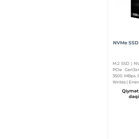
NVMe SSD 
M.2 SSD | NV
PCIe Gen3x
3500 MBps 
Writes | Energ
Qiyməti
dəqi