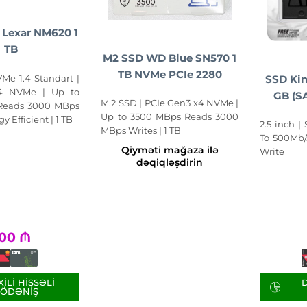
Lexar NM620 1
TB
M2 SSD WD Blue SN570 1
TB NVMe PCIe 2280
Me 1.4 Standart |
SSD Ki
4 NVMe | Up to
GB (S
M.2 SSD | PCIe Gen3 x4 NVMe |
Reads 3000 MBps
Up to 3500 MBps Reads 3000
y Efficient | 1 TB
2.5-inch |
MBps Writes | 1 TB
To 500Mb/
Qiyməti mağaza ilə
Write
dəqiqləşdirin
00
₼
ILI HISSƏLI
D
ÖDƏNIŞ