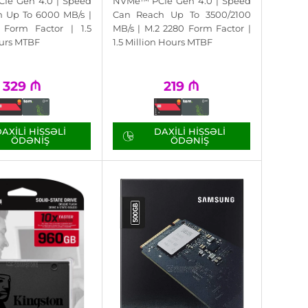
Ie Gen 4.0 | Speed
NVMe™ PCIe Gen 4.0 | Speed
 Up To 6000 MB/s |
Can Reach Up To 3500/2100
 Form Factor | 1.5
MB/s | M.2 2280 Form Factor |
ours MTBF
1.5 Million Hours MTBF
329
₼
219
₼
AXILI HISSƏLI
DAXILI HISSƏLI
ÖDƏNIŞ
ÖDƏNIŞ