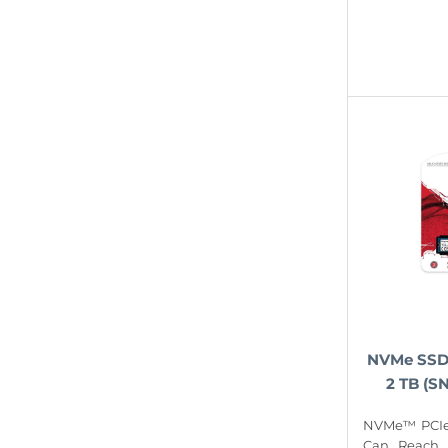
NVMe SSD
2 TB (S
NVMe™ PCIe
Can Reach 