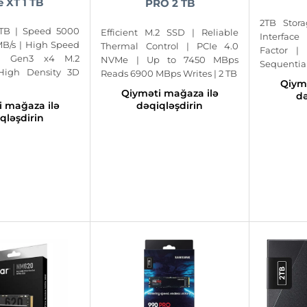
e XT 1 TB
PRO 2 TB
2TB Stora
 TB | Speed 5000
Efficient M.2 SSD | Reliable
Interfac
B/s | High Speed
Thermal Control | PCIe 4.0
Factor |
e Gen3 x4 M.2
NVMe | Up to 7450 MBps
Sequentia
 High Density 3D
Reads 6900 MBps Writes | 2 TB
Qiym
Qiyməti mağaza ilə
də
dəqiqləşdirin
 mağaza ilə
qləşdirin