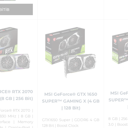
BITIB
RCE® RTX 2070
MSI Ge
MSI GeForce® GTX 1650
8 GB | 256 Bit)
SUPER™ 
SUPER™ GAMING X (4 GB
| 128 Bit)
orce® RTX 2070 |
1830 MHz | 8 GB |
8 GB | 256
GTX1650 Super | GDDR6 4 GB
terface | Memory
3.0 | Boo
128 Bit | Boost Clock
s | DisplayPort |