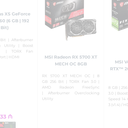
us XS GeForce
0 (6 GB | 192
Bit)
Bit | Afterburner
g Utility | Boost
 | TORX Fan
MSI Radeon RX 5700 XT
Port | HDMI
MSI V
MECH OC 8GB
RTX™ 20
RX 5700 XT MECH OC | 8
GB 256 Bit | TORX Fan 3.0 |
AMD Radeon FreeSync
8 GB | 256
| Afterburner Overclocking
3.0 | Boo
Utility
Speed 14 
3 (v1.4) / 
133
₼