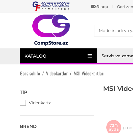
Əlaqə
Geri zə
KATALOQ
Servis və zəm
Əsas səhifə
/
Videokartlar
/
MSI Videokartları
MSI Vide
TIP
Videokarta
72₼
BREND
ayda