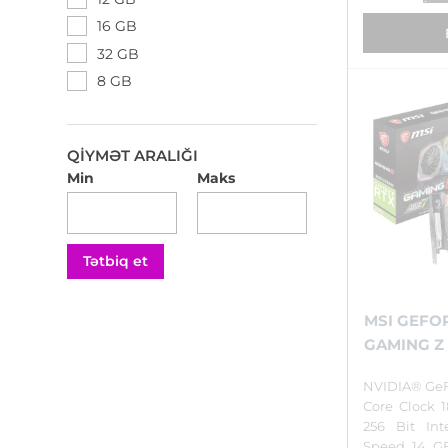
16 GB
32 GB
8 GB
QIYMƏT ARALIĞI
Min
Maks
Tətbiq et
MSI GEFO
GAMING Z (
NVIDIA® GeF
Core Clock 
256 Bit In
Speed 14 GB