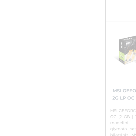
MSI GEFO
2G LP OC (
MSI GEFORC
OC (2 GB | 1
modelini
qiymətə sat
bilərsiniz.