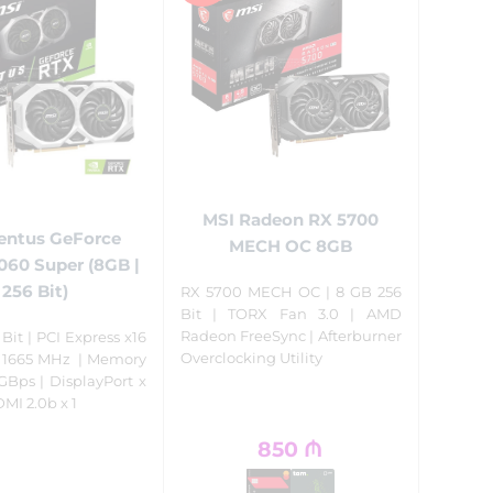
MSI Radeon RX 5700
entus GeForce
MECH OC 8GB
60 Super (8GB |
256 Bit)
RX 5700 MECH OC | 8 GB 256
Bit | TORX Fan 3.0 | AMD
Radeon FreeSync | Afterburner
 Bit | PCI Express x16
Overclocking Utility
st 1665 MHz | Memory
GBps | DisplayPort x
HDMI 2.0b x 1
850
₼