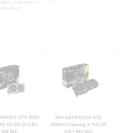
GBps | DisplayPort x
HDMI 2.0b x 1
ORCE® GTX 1650
MSI GEFORCE® RTX
XS 4G OC (4 GB |
2080Ti Gaming X Trio (11
128 Bit)
GB | 352 Bit)