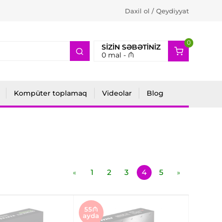
Daxil ol / Qeydiyyat
0
2
SIZIN SƏBƏTINIZ
0
mal -
₼
Kompüter toplamaq
Videolar
Blog
1
2
3
4
5
«
»
55₼
ayda