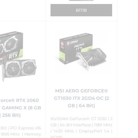
BITIB
MSI AERO GEFORCE®
GT1030 ITX 2GD4 OC (2
Force® RTX 2060
GB | 64 Bit)
GAMING X (8 GB
| 256 Bit)
NVIDIA® GeForce® GT 1030 | 2
GB | 64 Bit Interface | 1189 MHz
 Bit | PCI Express x16
/ 1430 MHz | DisplayPort 1,4 |
st 1695 MHz | Memory
HDMI