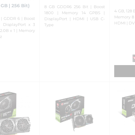
 GB | 256 Bit)
8 GB GDDR6 256 Bit | Boost
4 GB, 128 
1800 | Memory 14 GPBS |
Memory 8 
 | GDDR 6 | Boost
DisplayPort | HDMI | USB C-
HDMI | DV
 DisplayPort x 3
Type
 2.0B x 1 | Memory
Hz