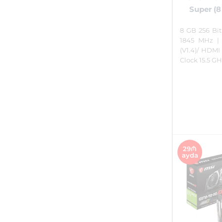
Super (8
8 GB 256 Bit
1845 MHz |
(V1.4)/ HDMI
Clock 15.5 G
29₼
ayda