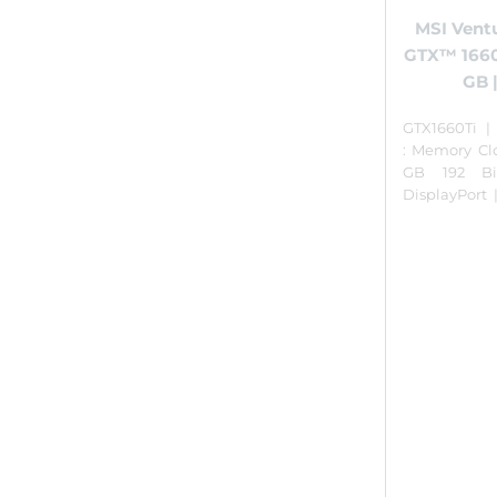
MSI Ven
GTX™ 1660
GB |
GTX1660Ti |
: Memory Cl
GB 192 B
DisplayPort 