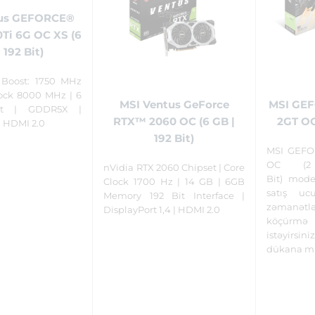
tus GEFORCE®
Ti 6G OC XS (6
 192 Bit)
 Boost: 1750 MHz
ock 8000 MHz | 6
MSI GEF
MSI Ventus GeForce
it | GDDR5X |
2GT OC 
RTX™ 2060 OC (6 GB |
| HDMI 2.0
192 Bit)
MSI GEFO
OC (
nVidia RTX 2060 Chipset | Core
Bit) mode
Clock 1700 Hz | 14 GB | 6GB
satış uc
Memory 192 Bit Interface |
zəmanə
DisplayPort 1,4 | HDMI 2.0
köçürmə
istəyirs
dükana mü