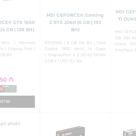
MSI GEF
MSI GEFORCE® Gaming
TI DUKE 
Z RTX 2060 (6 GB | 192
RCE® GTX 1650
Bit)
4 GB | 128 Bit)
MSI GEFOR
GB 256 bi
RTX2060 | 6 GB 192 Bit | Core
 MHz | Memory
Clock: 11
Clocks: 1830 MHz/ 14 Gaps
 | Display Port |
Interface: 
| DisplayPort x 3 (V1.4)/ HDMI
128 Bit
2.0B x 1 | PCI-Ex 16x
50
₼
BITIB