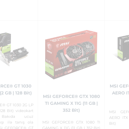
RCE® GT 1030
MSI GEF
2 GB | 128 Bit)
AERO IT
MSI GEFORCE® GTX 1080
TI GAMING X 11G (11 GB |
E® GT 1030 2G LP
352 Bit)
28 Bit) videokart
MSI GEF
 Bakıda ucuz
AERO ITX
ışı ilə tanış ola
MSI GEFORCE® GTX 1080 TI
Bit)
 MSI GEFORCE® GT
GAMING X 11G (11 GB | 352 Bit)