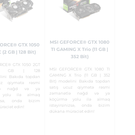
MSI GEFORCE® GTX 1080
ORCE® GTX 1050
TI GAMING X Trio (11 GB |
(2 GB | 128 Bit)
352 Bit)
RCE® GTX 1050 2GT
MSI GEFORCE® GTX 1080 TI
2 GB | 128
GAMING X Trio (11 GB | 352
lini Bakıda topdan
Bit) modelini Bakıda topdan
uz qiymətə rəsmi
satış ucuz qiymətə rəsmi
tlə nəğd və ya
zəmanətlə nəğd və ya
 yolu ilə almaq
köçürmə yolu ilə almaq
inizsə, onda bizim
istəyirsinizsə, onda bizim
raciət edin!
dükana müraciət edin!