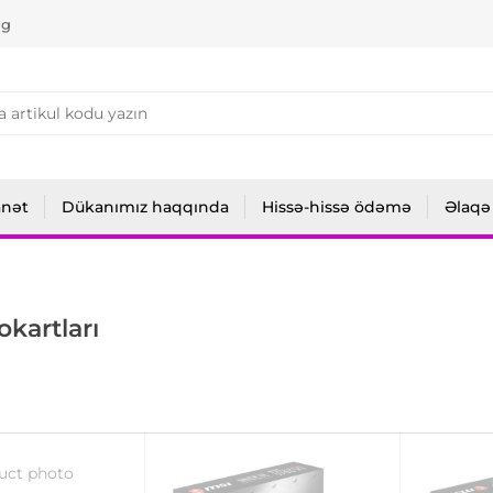
ng
anət
Dükanımız haqqında
Hissə-hissə ödəmə
Əlaqə
okartları