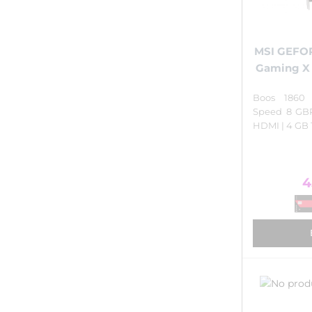
MSI GEFO
Gaming X (
Boos 1860
Speed 8 GBPs
HDMI | 4 GB 
4