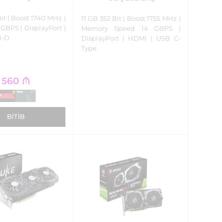
Bit | Boost 1740 MHz |
11 GB 352 Bit | Boost 1755 MHz |
GBPS | DisplayPort |
Memory Speed 14 GBPS |
I-D
DisplayPort | HDMI | USB C-
Type
560
₼
BITIB