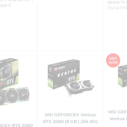
Speed 14 
Type-C
3 (v1.4) / 
36₼
ayda
MSI GEF
MSI GEFORCE® Ventus
Ventus 
RTX 2080 (8 GB | 256 Bit)
RCE® RTX 2080