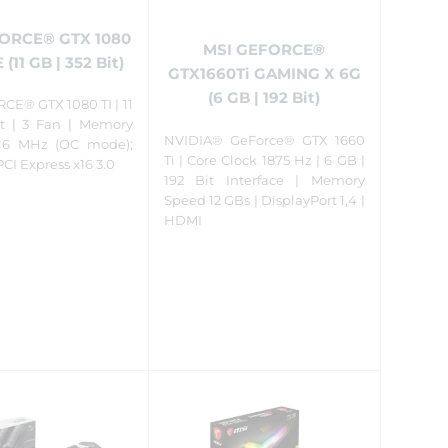
ORCE® GTX 1080
MSI GEFORCE®
(11 GB | 352 Bit)
GTX1660Ti GAMING X 6G
(6 GB | 192 Bit)
CE® GTX 1080 TI | 11
t | 3 Fan | Memory
NVIDIA® GeForce® GTX 1660
016 MHz (OC mode);
Ti | Core Clock 1875 Hz | 6 GB |
PCI Express x16 3.0
192 Bit Interface | Memory
Speed 12 GBs | DisplayPort 1,4 |
HDMI