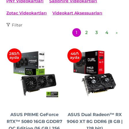
PNY Videokartları
Sapphire Videokartları
Zotac Videokartları
Videokart Aksessuarları
Filter
1
2
3
4
»
283₼
46₼
ayda
ayda
ASUS PRIME GeForce
ASUS Dual Radeon™ RX
RTX™ 5080 16GB GDDR7
9060 XT 8G DDR6 (8 GB |
OC Edition (16 GB | 256
128 bit)