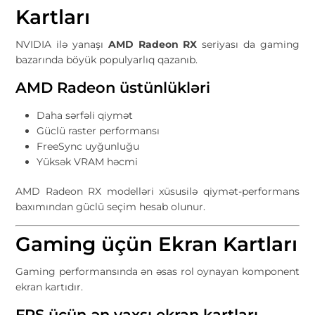
Kartları
NVIDIA ilə yanaşı
AMD Radeon RX
seriyası da gaming
bazarında böyük populyarlıq qazanıb.
AMD Radeon üstünlükləri
Daha sərfəli qiymət
Güclü raster performansı
FreeSync uyğunluğu
Yüksək VRAM həcmi
AMD Radeon RX modelləri xüsusilə qiymət-performans
baxımından güclü seçim hesab olunur.
Gaming üçün Ekran Kartları
Gaming performansında ən əsas rol oynayan komponent
ekran kartıdır.
FPS üçün ən yaxşı ekran kartları