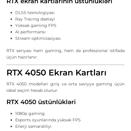
RTX ekran kartlarının üstünlükləri
DLSS texnologiyası
Ray Tracing dəstəyi
Yüksək gaming FPS
AI performansı
Stream optimizasiyası
RTX seriyası həm gaming, həm də professional istifadə
üçün hazırlanır.
RTX 4050 Ekran Kartları
RTX 4050 modelləri giriş və orta səviyyə gaming üçün
ideal seçim hesab olunur.
RTX 4050 üstünlükləri
1080p gaming
Esports oyunlarında yüksək FPS
Enerji səmərəliliyi