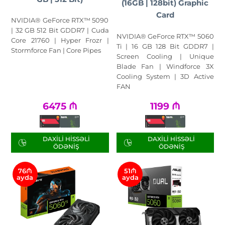
(16GB | 128bit) Graphic
Card
NVIDIA® GeForce RTX™ 5090
| 32 GB 512 Bit GDDR7 | Cuda
NVIDIA® GeForce RTX™ 5060
Core 21760 | Hyper Frozr |
Ti | 16 GB 128 Bit GDDR7 |
Stormforce Fan | Core Pipes
Screen Cooling | Unique
Blade Fan | Windforce 3X
Cooling System | 3D Active
FAN
6475
₼
1199
₼
DAXILI HISSƏLI
DAXILI HISSƏLI
ÖDƏNIŞ
ÖDƏNIŞ
76₼
51₼
ayda
ayda