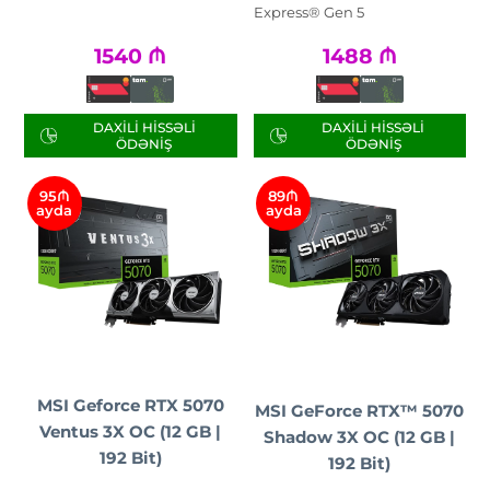
Express® Gen 5
1540
₼
1488
₼
DAXILI HISSƏLI
DAXILI HISSƏLI
ÖDƏNIŞ
ÖDƏNIŞ
95₼
89₼
ayda
ayda
MSI Geforce RTX 5070
MSI GeForce RTX™ 5070
Ventus 3X OC (12 GB |
Shadow 3X OC (12 GB |
192 Bit)
192 Bit)