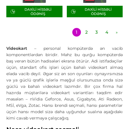
DAXILI HISSƏLI
DAXILI HISSƏLI
ÖDƏNIŞ
ÖDƏNIŞ
1
2
3
4
»
Videokart
– personal kompüterdə ən vacib
komponentlərdən biridir. Məhz bu qurğu kompüterdə
baş verən bütün hadisələri ekrana ötürür. Adi istifadəçilər
üçün, standart ofis işləri üçün bahalı videokart almaq
elədə vacib deyil. Əgər siz ən son oyunları oynayırsınızsa
və ya güclü qrafik işlərlə məşğul olursunuzsa onda sizə
güclü və bahalı videokart lazımdır. Bir çox firma hal
hazırda müştərilərə videokart variantları təqdim edir
məsələn – nVidia Geforce, Asus, Gigabyte, Ati Radeon,
MSİ, eVga, Zotac. Hansı brendi seçməli, hansı parametrlər
üçün hansı model sizə daha uyğundur sualına aşağıdakı
kimi cavab verməyə çalışcağıq.