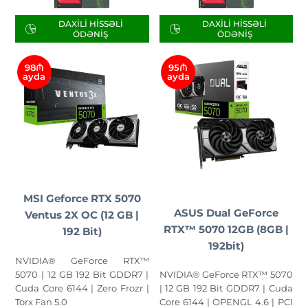
DAXILI HISSƏLI
DAXILI HISSƏLI
ÖDƏNIŞ
ÖDƏNIŞ
98₼
95₼
ayda
ayda
MSI Geforce RTX 5070
ASUS Dual GeForce
Ventus 2X OC (12 GB |
RTX™ 5070 12GB (8GB |
192 Bit)
192bit)
NVIDIA® GeForce RTX™
5070 | 12 GB 192 Bit GDDR7 |
NVIDIA® GeForce RTX™ 5070
Cuda Core 6144 | Zero Frozr |
| 12 GB 192 Bit GDDR7 | Cuda
Torx Fan 5.0
Core 6144 | OPENGL 4.6 | PCI