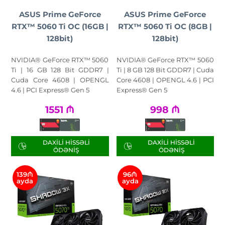
ASUS Prime GeForce
ASUS Prime GeForce
RTX™ 5060 Ti OC (16GB |
RTX™ 5060 Ti OC (8GB |
128bit)
128bit)
NVIDIA® GeForce RTX™ 5060
NVIDIA® GeForce RTX™ 5060
Ti | 16 GB 128 Bit GDDR7 |
Ti | 8 GB 128 Bit GDDR7 | Cuda
Cuda Core 4608 | OPENGL
Core 4608 | OPENGL 4.6 | PCI
4.6 | PCI Express® Gen 5
Express® Gen 5
1551
₼
998
₼
DAXILI HISSƏLI
DAXILI HISSƏLI
ÖDƏNIŞ
ÖDƏNIŞ
139₼
96₼
ayda
ayda