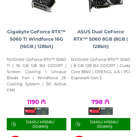
Gigabyte GeForce RTX™
ASUS Dual GeForce
5060 Ti Windforce 16G
RTX™ 5060 8GB (8GB |
(16GB | 128bit)
128bit)
NVIDIA® GeForce RTX™ 5060
NVIDIA® GeForce RTX™ 5060
Ti | 16 GB 128 Bit GDDR7 |
| 8 GB 128 Bit GDDR7 | Cuda
Screen Cooling | Unique
Core 3840 | OPENGL 4.6 | PCI
Blade Fan | Windforce 2X
Express® Gen 5
Cooling System | 3D Active
FAN
1190
₼
798
₼
DAXILI HISSƏLI
DAXILI HISSƏLI
ÖDƏNIŞ
ÖDƏNIŞ