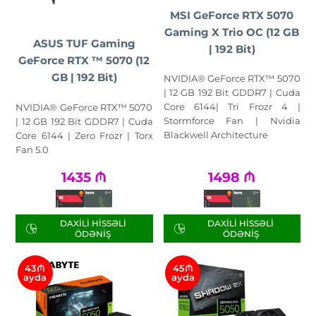
MSI GeForce RTX 5070
Gaming X Trio OC (12 GB
ASUS TUF Gaming
| 192 Bit)
GeForce RTX ™ 5070 (12
GB | 192 Bit)
NVIDIA® GeForce RTX™ 5070
| 12 GB 192 Bit GDDR7 | Cuda
Core 6144| Tri Frozr 4 |
NVIDIA® GeForce RTX™ 5070
Stormforce Fan | Nvidia
| 12 GB 192 Bit GDDR7 | Cuda
Blackwell Architecture
Core 6144 | Zero Frozr | Torx
Fan 5.0
1435
₼
1498
₼
DAXILI HISSƏLI
DAXILI HISSƏLI
ÖDƏNIŞ
ÖDƏNIŞ
43₼
45₼
ayda
ayda