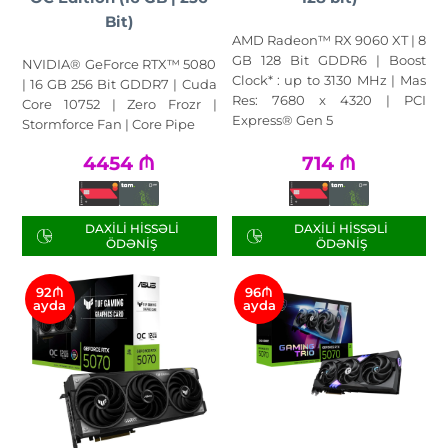
Bit)
AMD Radeon™ RX 9060 XT | 8
GB 128 Bit GDDR6 | Boost
NVIDIA® GeForce RTX™ 5080
Clock* : up to 3130 MHz | Mas
| 16 GB 256 Bit GDDR7 | Cuda
Res: 7680 x 4320 | PCI
Core 10752 | Zero Frozr |
Express® Gen 5
Stormforce Fan | Core Pipe
4454
₼
714
₼
DAXILI HISSƏLI
DAXILI HISSƏLI
ÖDƏNIŞ
ÖDƏNIŞ
92₼
96₼
ayda
ayda