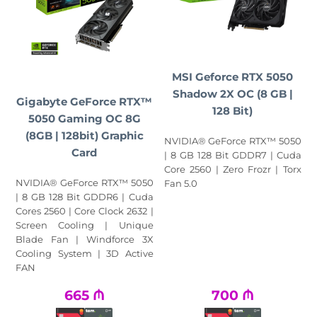
MSI Geforce RTX 5050
Shadow 2X OC (8 GB |
Gigabyte GeForce RTX™
128 Bit)
5050 Gaming OC 8G
(8GB | 128bit) Graphic
NVIDIA® GeForce RTX™ 5050
Card
| 8 GB 128 Bit GDDR7 | Cuda
Core 2560 | Zero Frozr | Torx
NVIDIA® GeForce RTX™ 5050
Fan 5.0
| 8 GB 128 Bit GDDR6 | Cuda
Cores 2560 | Core Clock 2632 |
Screen Cooling | Unique
Blade Fan | Windforce 3X
Cooling System | 3D Active
FAN
665
₼
700
₼