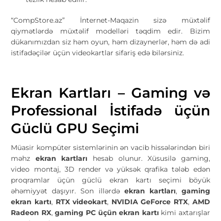
“CompStore.az” İnternet-Maqazin sizə müxtəlif
qiymətlərdə müxtəlif modelləri təqdim edir. Bizim
dükanımızdan siz həm oyun, həm dizaynerlər, həm də adi
istifadəçilər üçün videokartlar sifariş edə bilərsiniz.
Ekran Kartları – Gaming və
Professional İstifadə üçün
Güclü GPU Seçimi
Müasir kompüter sistemlərinin ən vacib hissələrindən biri
məhz
ekran kartları
hesab olunur. Xüsusilə gaming,
video montaj, 3D render və yüksək qrafika tələb edən
proqramlar üçün güclü ekran kartı seçimi böyük
əhəmiyyət daşıyır. Son illərdə
ekran kartları
,
gaming
ekran kartı
,
RTX videokart
,
NVIDIA GeForce RTX
,
AMD
Radeon RX
,
gaming PC üçün ekran kartı
kimi axtarışlar