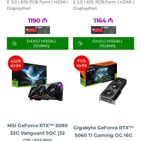
E 5.0 | ATX PCB Form | HDMI |
E 5.0 | ATX PCB Form | HDMI |
DisplayPort
DisplayPort
1190
₼
1164
₼
DAXILI HISSƏLI
DAXILI HISSƏLI
ÖDƏNIŞ
ÖDƏNIŞ
412₼
77₼
ayda
ayda
MSI GeForce RTX™ 5090
Gigabyte GeForce RTX™
32G Vanguard SOC (32
5060 Ti Gaming OC 16G
GB | 512 Bit)