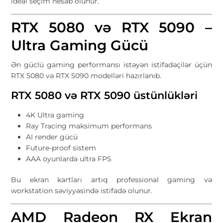
ideal seçim hesab olunur.
RTX 5080 və RTX 5090 –
Ultra Gaming Gücü
Ən güclü gaming performansı istəyən istifadəçilər üçün
RTX 5080 və RTX 5090 modelləri hazırlanıb.
RTX 5080 və RTX 5090 üstünlükləri
4K Ultra gaming
Ray Tracing maksimum performans
AI render gücü
Future-proof sistem
AAA oyunlarda ultra FPS
Bu ekran kartları artıq professional gaming və
workstation səviyyəsində istifadə olunur.
AMD Radeon RX Ekran