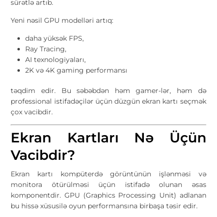
sürətlə artıb.
Yeni nəsil GPU modelləri artıq:
daha yüksək FPS,
Ray Tracing,
AI texnologiyaları,
2K və 4K gaming performansı
təqdim edir. Bu səbəbdən həm gamer-lər, həm də
professional istifadəçilər üçün düzgün ekran kartı seçmək
çox vacibdir.
Ekran Kartları Nə Üçün
Vacibdir?
Ekran kartı kompüterdə görüntünün işlənməsi və
monitora ötürülməsi üçün istifadə olunan əsas
komponentdir. GPU (Graphics Processing Unit) adlanan
bu hissə xüsusilə oyun performansına birbaşa təsir edir.