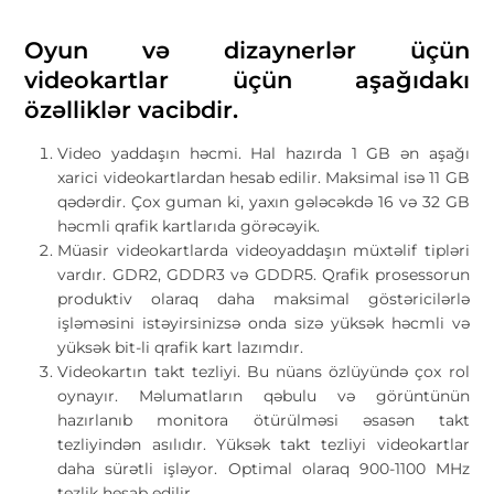
Oyun və dizaynerlər üçün
videokartlar üçün aşağıdakı
özəlliklər vacibdir.
Video yaddaşın həcmi. Hal hazırda 1 GB ən aşağı
xarici videokartlardan hesab edilir. Maksimal isə 11 GB
qədərdir. Çox guman ki, yaxın gələcəkdə 16 və 32 GB
həcmli qrafik kartlarıda görəcəyik.
Müasir videokartlarda videoyaddaşın müxtəlif tipləri
vardır. GDR2, GDDR3 və GDDR5. Qrafik prosessorun
produktiv olaraq daha maksimal göstəricilərlə
işləməsini istəyirsinizsə onda sizə yüksək həcmli və
yüksək bit-li qrafik kart lazımdır.
Videokartın takt tezliyi. Bu nüans özlüyündə çox rol
oynayır. Məlumatların qəbulu və görüntünün
hazırlanıb monitora ötürülməsi əsasən takt
tezliyindən asılıdır. Yüksək takt tezliyi videokartlar
daha sürətli işləyor. Optimal olaraq 900-1100 MHz
tezlik hesab edilir.