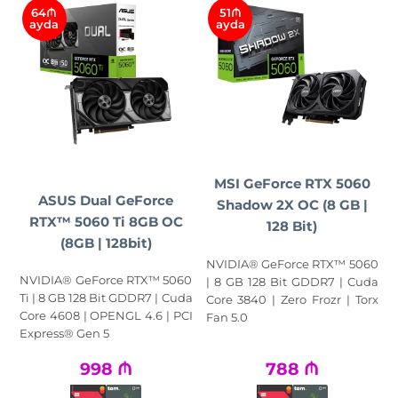
64₼
51₼
ayda
ayda
MSI GeForce RTX 5060
ASUS Dual GeForce
Shadow 2X OC (8 GB |
RTX™ 5060 Ti 8GB OC
128 Bit)
(8GB | 128bit)
NVIDIA® GeForce RTX™ 5060
NVIDIA® GeForce RTX™ 5060
| 8 GB 128 Bit GDDR7 | Cuda
Ti | 8 GB 128 Bit GDDR7 | Cuda
Core 3840 | Zero Frozr | Torx
Core 4608 | OPENGL 4.6 | PCI
Fan 5.0
Express® Gen 5
998
₼
788
₼