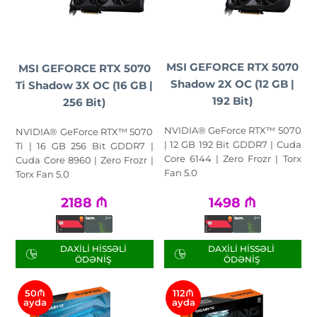
MSI GEFORCE RTX 5070
MSI GEFORCE RTX 5070
Shadow 2X OC (12 GB |
Ti Shadow 3X OC (16 GB |
192 Bit)
256 Bit)
NVIDIA® GeForce RTX™ 5070
NVIDIA® GeForce RTX™ 5070
| 12 GB 192 Bit GDDR7 | Cuda
Ti | 16 GB 256 Bit GDDR7 |
Core 6144 | Zero Frozr | Torx
Cuda Core 8960 | Zero Frozr |
Fan 5.0
Torx Fan 5.0
2188
₼
1498
₼
DAXILI HISSƏLI
DAXILI HISSƏLI
ÖDƏNIŞ
ÖDƏNIŞ
50₼
112₼
ayda
ayda