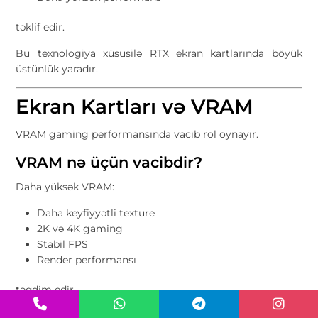
təklif edir.
Bu texnologiya xüsusilə RTX ekran kartlarında böyük
üstünlük yaradır.
Ekran Kartları və VRAM
VRAM gaming performansında vacib rol oynayır.
VRAM nə üçün vacibdir?
Daha yüksək VRAM:
Daha keyfiyyətli texture
2K və 4K gaming
Stabil FPS
Render performansı
təqdim edir.
Müasir oyunlarda minimum 8 GB VRAM tövsiyə olunur.