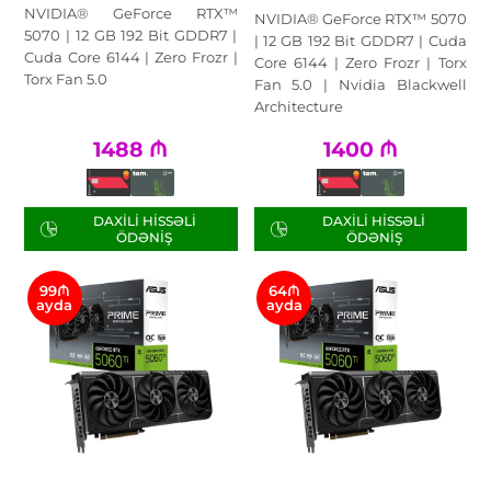
NVIDIA® GeForce RTX™
NVIDIA® GeForce RTX™ 5070
5070 | 12 GB 192 Bit GDDR7 |
| 12 GB 192 Bit GDDR7 | Cuda
Cuda Core 6144 | Zero Frozr |
Core 6144 | Zero Frozr | Torx
Torx Fan 5.0
Fan 5.0 | Nvidia Blackwell
Architecture
1488
₼
1400
₼
DAXILI HISSƏLI
DAXILI HISSƏLI
ÖDƏNIŞ
ÖDƏNIŞ
99₼
64₼
ayda
ayda