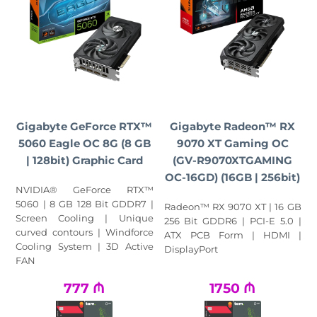
Gigabyte GeForce RTX™
Gigabyte Radeon™ RX
5060 Eagle OC 8G (8 GB
9070 XT Gaming OC
| 128bit) Graphic Card
(GV-R9070XTGAMING
OC-16GD) (16GB | 256bit)
NVIDIA® GeForce RTX™
5060 | 8 GB 128 Bit GDDR7 |
Radeon™ RX 9070 XT | 16 GB
Screen Cooling | Unique
256 Bit GDDR6 | PCI-E 5.0 |
curved contours | Windforce
ATX PCB Form | HDMI |
Cooling System | 3D Active
DisplayPort
FAN
777
₼
1750
₼