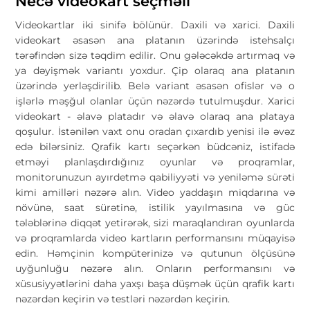
Necə videokart seçməli
Videokartlar iki sinifə bölünür. Daxili və xarici. Daxili
videokart əsasən ana platanın üzərində istehsalçı
tərəfindən sizə təqdim edilir. Onu gələcəkdə artırmaq və
ya dəyişmək variantı yoxdur. Çip olaraq ana platanın
üzərində yerləşdirilib. Belə variant əsasən ofislər və o
işlərlə məşğul olanlar üçün nəzərdə tutulmuşdur. Xarici
videokart - əlavə platadır və əlavə olaraq ana plataya
qoşulur. İstənilən vaxt onu oradan çıxardıb yenisi ilə əvəz
edə bilərsiniz. Qrafik kartı seçərkən büdcəniz, istifadə
etməyi planlaşdırdığınız oyunlar və proqramlar,
monitorunuzun ayırdetmə qabiliyyəti və yeniləmə sürəti
kimi amilləri nəzərə alın. Video yaddaşın miqdarına və
növünə, saat sürətinə, istilik yayılmasına və güc
tələblərinə diqqət yetirərək, sizi maraqlandıran oyunlarda
və proqramlarda video kartların performansını müqayisə
edin. Həmçinin kompüterinizə və qutunun ölçüsünə
uyğunluğu nəzərə alın. Onların performansını və
xüsusiyyətlərini daha yaxşı başa düşmək üçün qrafik kartı
nəzərdən keçirin və testləri nəzərdən keçirin.