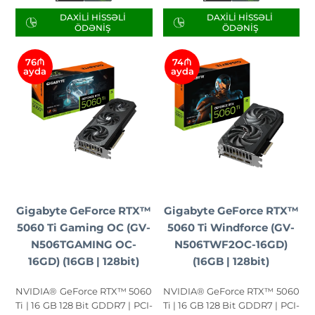
DAXILI HISSƏLI
DAXILI HISSƏLI
ÖDƏNIŞ
ÖDƏNIŞ
76₼
74₼
ayda
ayda
Gigabyte GeForce RTX™
Gigabyte GeForce RTX™
5060 Ti Gaming OC (GV-
5060 Ti Windforce (GV-
N506TGAMING OC-
N506TWF2OC-16GD)
16GD) (16GB | 128bit)
(16GB | 128bit)
NVIDIA® GeForce RTX™ 5060
NVIDIA® GeForce RTX™ 5060
Ti | 16 GB 128 Bit GDDR7 | PCI-
Ti | 16 GB 128 Bit GDDR7 | PCI-