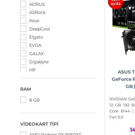
ayda
AORUS
ASRock
Asus
DeepCool
Elgato
EVGA
GALAX
Gigabyte
HP
ASUS 
MSI
GeForce R
GB |
Nvidia
RAM
Palit
NVIDIA® GeF
8 GB
PNY
12 GB 192 
PowerColor
Core 6144 | 
Fan 5.0
Rampage
VIDEOKART TIPI
Razer
1
AMD Radeon RX 9060XT