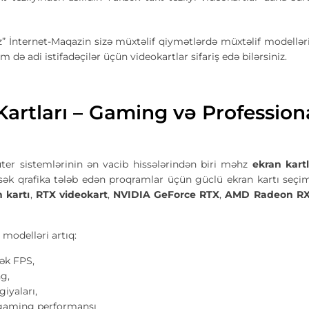
” İnternet-Maqazin sizə müxtəlif qiymətlərdə müxtəlif modellə
m də adi istifadəçilər üçün videokartlar sifariş edə bilərsiniz.
Kartları – Gaming və Profession
er sistemlərinin ən vacib hissələrindən biri məhz
ekran kartl
sək qrafika tələb edən proqramlar üçün güclü ekran kartı seçim
 kartı
,
RTX videokart
,
NVIDIA GeForce RTX
,
AMD Radeon R
 modelləri artıq:
ək FPS,
ng,
giyaları,
gaming performansı