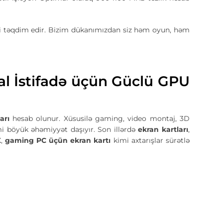
ri təqdim edir. Bizim dükanımızdan siz həm oyun, həm
al İstifadə üçün Güclü GPU
arı
hesab olunur. Xüsusilə gaming, video montaj, 3D
i böyük əhəmiyyət daşıyır. Son illərdə
ekran kartları
,
X
,
gaming PC üçün ekran kartı
kimi axtarışlar sürətlə