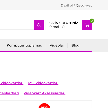
Daxil ol / Qeydiyyat
0
2
SIZIN SƏBƏTINIZ
0
mal -
₼
Kompüter toplamaq
Videolar
Blog
Videokartları
MSI Videokartları
deokartları
Videokart Aksessuarları
95₼