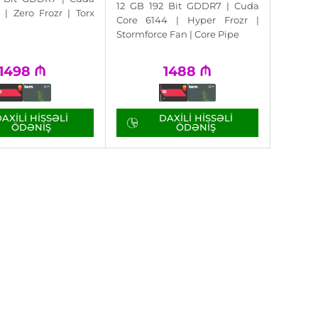
12 GB 192 Bit GDDR7 | Cuda
 | Zero Frozr | Torx
Core 6144 | Hyper Frozr |
Stormforce Fan | Core Pipe
1498
₼
1488
₼
AXILI HISSƏLI
DAXILI HISSƏLI
ÖDƏNIŞ
ÖDƏNIŞ