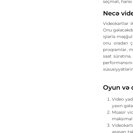
seçməli, hans
Necə vid
Videokartlar i
Onu gələcəkdə 
işlərlə məşğul
onu oradan çı
proqramlar, m
saat sürətinə,
performansın
xüsusiyyətləri
Oyun və d
Video yad
yaxın gələ
Müasir vi
maksimal g
Videokart
əsasən tak