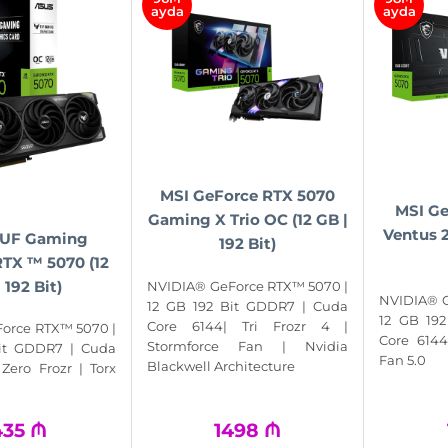
ayda
ayda
MSI GeForce RTX 5070
MSI Ge
Gaming X Trio OC (12 GB |
Ventus 2
TUF Gaming
192 Bit)
TX ™ 5070 (12
 192 Bit)
NVIDIA® GeForce RTX™ 5070 |
NVIDIA® G
12 GB 192 Bit GDDR7 | Cuda
12 GB 19
Core 6144| Tri Frozr 4 |
orce RTX™ 5070 |
Core 6144
Stormforce Fan | Nvidia
Bit GDDR7 | Cuda
Fan 5.0
Blackwell Architecture
Zero Frozr | Torx
435
₼
1498
₼