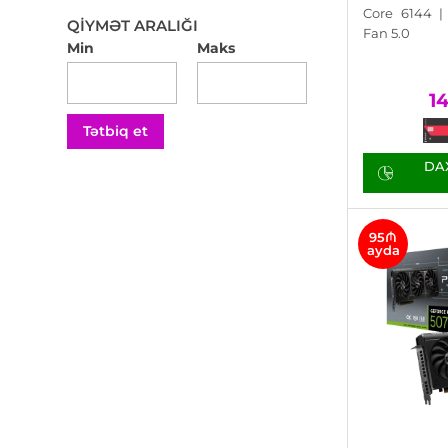
Core 6144 | 
QIYMƏT ARALIĞI
Fan 5.0
Min
Maks
1
Tətbiq et
DAX
95₼
ayda