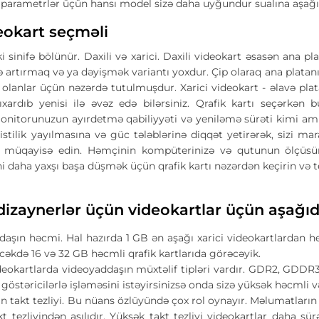
ı parametrlər üçün hansı model sizə daha uyğundur sualına aşağı
eokart seçməli
ki sinifə bölünür. Daxili və xarici. Daxili videokart əsasən ana pl
artırmaq və ya dəyişmək variantı yoxdur. Çip olaraq ana platanın 
 olanlar üçün nəzərdə tutulmuşdur. Xarici videokart - əlavə plata
xardıb yenisi ilə əvəz edə bilərsiniz. Qrafik kartı seçərkən b
onitorunuzun ayırdetmə qabiliyyəti və yeniləmə sürəti kimi amil
 istilik yayılmasına və güc tələblərinə diqqət yetirərək, sizi 
ı müqayisə edin. Həmçinin kompüterinizə və qutunun ölçüsün
ni daha yaxşı başa düşmək üçün qrafik kartı nəzərdən keçirin və te
izaynerlər üçün videokartlar üçün aşağıdak
daşın həcmi. Hal hazırda 1 GB ən aşağı xarici videokartlardan he
cəkdə 16 və 32 GB həcmli qrafik kartlarıda görəcəyik.
deokartlarda videoyaddaşın müxtəlif tipləri vardır. GDR2, GDD
östəricilərlə işləməsini istəyirsinizsə onda sizə yüksək həcmli və 
ın takt tezliyi. Bu nüans özlüyündə çox rol oynayır. Məlumatlar
t tezliyindən asılıdır. Yüksək takt tezliyi videokartlar daha sü