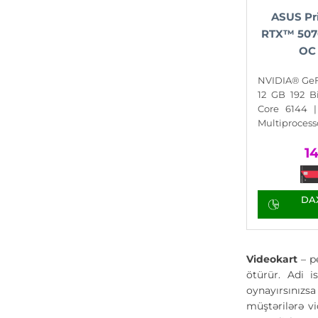
ASUS Pr
RTX™ 507
OC 
NVIDIA® GeF
12 GB 192 
Core 6144 
Multiprocess
1
DAX
Videokart
– p
ötürür. Adi i
oynayırsınızsa
müştərilərə vi