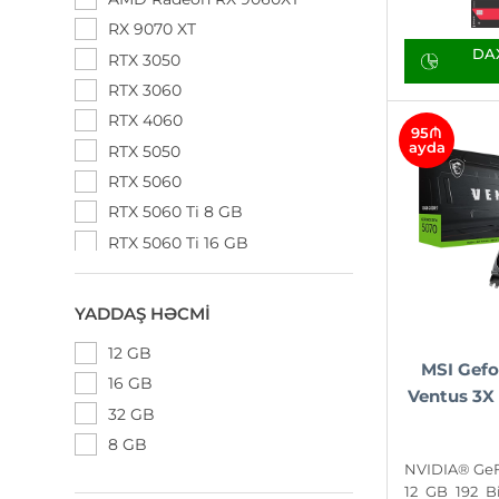
Sapphire
RX 9070 XT
Zotac
DAX
RTX 3050
RTX 3060
RTX 4060
95₼
ayda
RTX 5050
RTX 5060
RTX 5060 Ti 8 GB
RTX 5060 Ti 16 GB
RTX 5070
RTX 5070 Ti
YADDAŞ HƏCMI
RTX 5080
12 GB
RTX 5090
MSI Gefo
16 GB
Ventus 3X 
32 GB
8 GB
NVIDIA® GeF
12 GB 192 