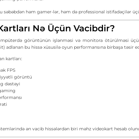
u səbəbdən həm gamer-lər, həm də professional istifadəçilər üç
Kartları Nə Üçün Vacibdir?
ompüterdə görüntünün işlənməsi və monitora ötürülməsi üçü
t) adlanan bu hissə xüsusilə oyun performansına birbaşa təsir ed
an kartları:
sək FPS
iyyətli görüntü
ng dəstəyi
 gaming
erformansı
rəti
temlərində ən vacib hissələrdən biri məhz videokart hesab olunu