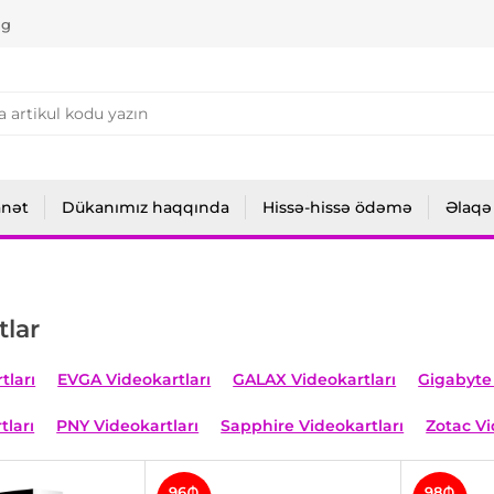
ng
anət
Dükanımız haqqında
Hissə-hissə ödəmə
Əlaqə
tlar
tları
EVGA Videokartları
GALAX Videokartları
Gigabyte 
tları
PNY Videokartları
Sapphire Videokartları
Zotac Vi
96₼
98₼