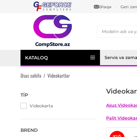
Əlaqə
Geri zə
KATALOQ
Servis və zəm
Əsas səhifə
/
Videokartlar
Videokar
TIP
Asus Videokar
Videokarta
Palit Videokar
BREND
92₼