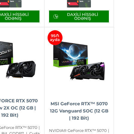
AXILI HISSƏLI
DAXILI HISSƏLI
ÖDƏNIŞ
ÖDƏNIŞ
95₼
ayda
FORCE RTX 5070
MSI GeForce RTX™ 5070
 2X OC (12 GB |
12G Vanguard SOC (12 GB
192 Bit)
| 192 Bit)
eForce RTX™ 5070 |
NVIDIA® GeForce RTX™ 5070 |
2 Bit GDDR7 | Cuda