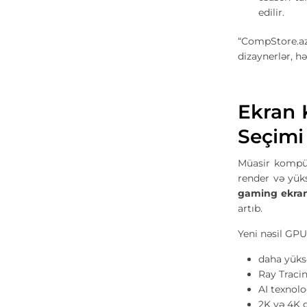
edilir.
“CompStore.az
dizaynerlər, hə
Ekran 
Seçimi
Müasir kompüt
render və yük
gaming ekran
artıb.
Yeni nəsil GPU
daha yüks
Ray Traci
AI texnolo
2K və 4K 