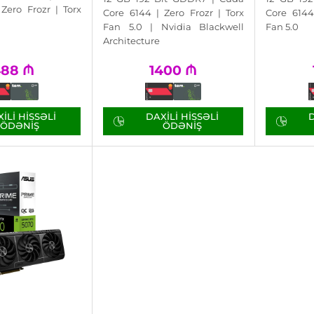
Zero Frozr | Torx
Core 6144 | Zero Frozr | Torx
Core 6144
Fan 5.0 | Nvidia Blackwell
Fan 5.0
Architecture
488
₼
1400
₼
ILI HISSƏLI
DAXILI HISSƏLI
D
ÖDƏNIŞ
ÖDƏNIŞ