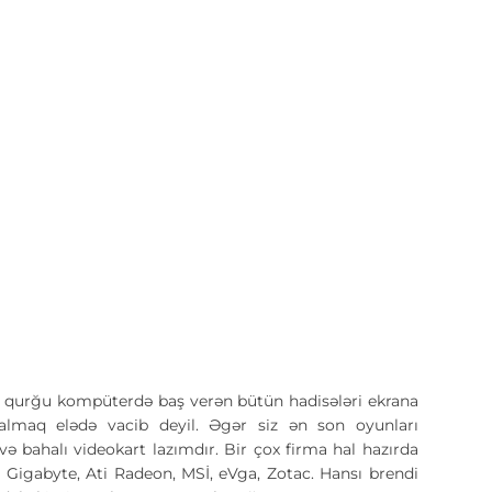
 qurğu kompüterdə baş verən bütün hadisələri ekrana
t almaq elədə vacib deyil. Əgər siz ən son oyunları
və bahalı videokart lazımdır. Bir çox firma hal hazırda
, Gigabyte, Ati Radeon, MSİ, eVga, Zotac. Hansı brendi