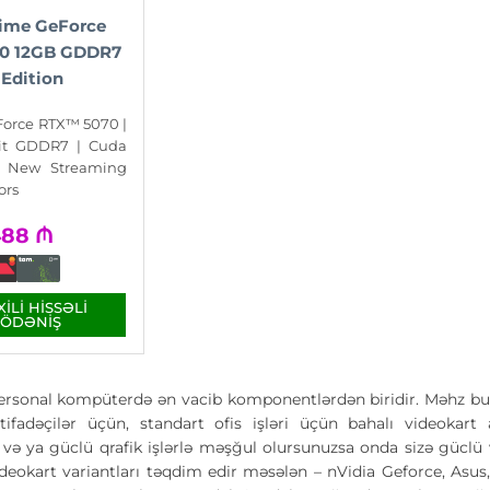
ime GeForce
0 12GB GDDR7
Edition
orce RTX™ 5070 |
Bit GDDR7 | Cuda
| New Streaming
ors
488
₼
ILI HISSƏLI
ÖDƏNIŞ
ersonal kompüterdə ən vacib komponentlərdən biridir. Məhz bu
stifadəçilər üçün, standart ofis işləri üçün bahalı videokar
 və ya güclü qrafik işlərlə məşğul olursunuzsa onda sizə güclü 
deokart variantları təqdim edir məsələn – nVidia Geforce, Asus