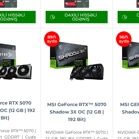
ILI HISSƏLI
DAXILI HISSƏLI
D
ÖDƏNIŞ
ÖDƏNIŞ
89₼
96₼
ayda
ayda
rce RTX 5070
MSI GeForce RTX™ 5070
MSI GE
OC (12 GB | 192
Shadow 3X OC (12 GB |
Shadow
Bit)
192 Bit)
orce RTX™ 5070 |
NVIDIA® GeForce RTX™ 5070 |
NVIDIA® G
Bit GDDR7 | Cuda
12 GB 192 Bit GDDR7 | Cuda
12 GB 19