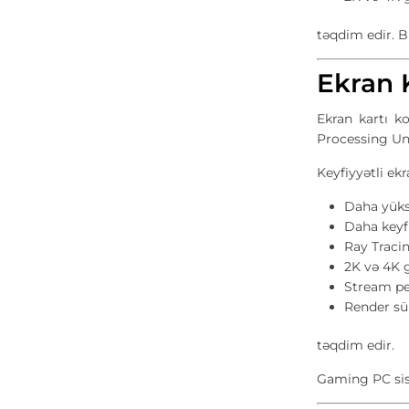
təqdim edir. B
Ekran 
Ekran kartı k
Processing Uni
Keyfiyyətli ekr
Daha yük
Daha keyf
Ray Traci
2K və 4K
Stream p
Render sü
təqdim edir.
Gaming PC sis