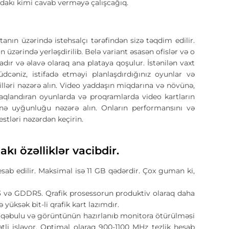
dakı kimi cavab verməyə çalışcağıq.
atanın üzərində istehsalçı tərəfindən sizə təqdim edilir.
üzərində yerləşdirilib. Belə variant əsasən ofislər və o
dır və əlavə olaraq ana plataya qoşulur. İstənilən vaxt
üdcəniz, istifadə etməyi planlaşdırdığınız oyunlar və
ləri nəzərə alın. Video yaddaşın miqdarına və növünə,
maraqlandıran oyunlarda və proqramlarda video kartların
ə uyğunluğu nəzərə alın. Onların performansını və
stləri nəzərdən keçirin.
ı özəlliklər vacibdir.
sab edilir. Maksimal isə 11 GB qədərdir. Çox guman ki,
R3 və GDDR5. Qrafik prosessorun produktiv olaraq daha
yüksək bit-li qrafik kart lazımdır.
ın qəbulu və görüntünün hazırlanıb monitora ötürülməsi
rətli işləyor. Optimal olaraq 900-1100 MHz tezlik hesab