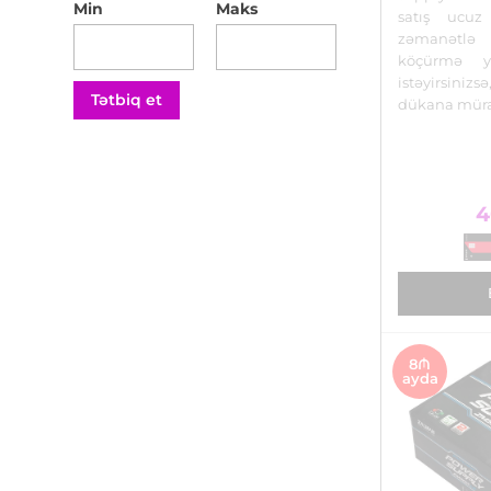
Min
Maks
satış ucuz
zəmanətl
köçürmə y
istəyirsin
Tətbiq et
dükana müra
4
8₼
ayda