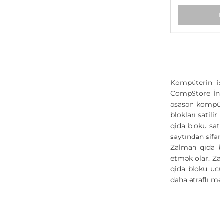
Kompüterin iş
CompStore İnte
əsasən kompüt
blokları satil
qida bloku sat
saytından sifar
Zalman qida b
etmək olar. Z
qida bloku uc
daha ətraflı m