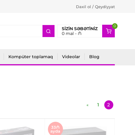
Daxil ol / Qeydiyyat
0
2
SIZIN SƏBƏTINIZ
0
mal -
₼
Kompüter toplamaq
Videolar
Blog
1
2
«
33₼
ayda