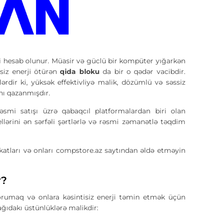
 hesab olunur. Müasir və güclü bir kompüter yığarkən
əsiz enerji ötürən
qida bloku
da bir o qədər vacibdir.
dir ki, yüksək effektivliyə malik, dözümlü və səssiz
nı qazanmışdır.
əsmi satışı üzrə qabaqcıl platformalardan biri olan
ərini ən sərfəli şərtlərlə və rəsmi zəmanətlə təqdim
fikatları və onları compstore.az saytından əldə etməyin
r?
orumaq və onlara kəsintisiz enerji təmin etmək üçün
ğıdakı üstünlüklərə malikdir: