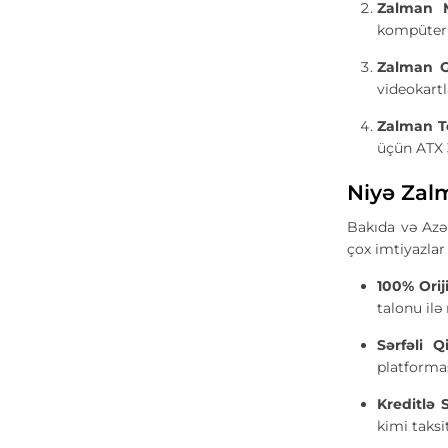
Zalman M
kompüterl
Zalman G
videokartl
Zalman Te
üçün ATX 
Niyə Zal
Bakıda və Azə
çox imtiyazlar 
100% Orij
talonu ilə 
Sərfəli Q
platformas
Kreditlə 
kimi taksit