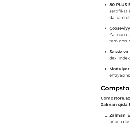
80 PLUS En
sertifikat
da həm ele
Çoxsəviyy
Zalman qi
tam qorum
Səssiz və
daxilində
Modulyar 
ehtiyacını
Compstor
Compstore.az
Zalman qida 
Zalman E
büdcə dost