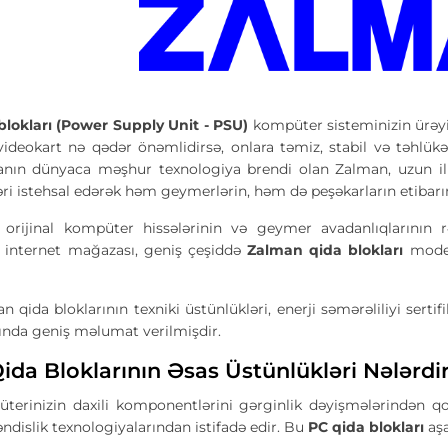
lokları (Power Supply Unit - PSU)
kompüter sisteminizin ürəyi
videokart nə qədər önəmlidirsə, onlara təmiz, stabil və təhlük
nın dünyaca məşhur texnologiya brendi olan Zalman, uzun illər
ri istehsal edərək həm geymerlərin, həm də peşəkarların etibarı
orijinal kompüter hissələrinin və geymer avadanlıqlarının r
internet mağazası, geniş çeşiddə
Zalman qida blokları
modell
 qida bloklarının texniki üstünlükləri, enerji səmərəliliyi serti
ında geniş məlumat verilmişdir.
da Bloklarının Əsas Üstünlükləri Nələrdi
erinizin daxili komponentlərini gərginlik dəyişmələrindən q
dislik texnologiyalarından istifadə edir. Bu
PC qida blokları
aşa