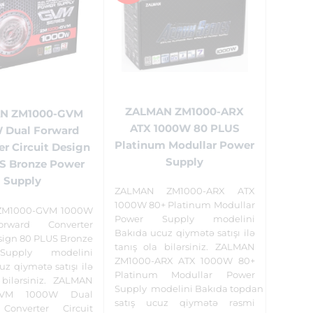
ZALMAN ZM1000-ARX
N ZM1000-GVM
ATX 1000W 80 PLUS
 Dual Forward
Platinum Modullar Power
r Circuit Design
Supply
S Bronze Power
Supply
ZALMAN ZM1000-ARX ATX
1000W 80+ Platinum Modullar
ZM1000-GVM 1000W
Power Supply modelini
rward Converter
Bakıda ucuz qiymətə satışı ilə
esign 80 PLUS Bronze
tanış ola bilərsiniz. ZALMAN
upply modelini
ZM1000-ARX ATX 1000W 80+
z qiymətə satışı ilə
Platinum Modullar Power
 bilərsiniz. ZALMAN
Supply modelini Bakıda topdan
GVM 1000W Dual
satış ucuz qiymətə rəsmi
Converter Circuit