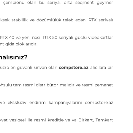
 çempionu olan bu seriya, orta seqment geymer
sək stabillik və dözümlülük tələb edən, RTX seriyalı
RTX 40 və yeni nəsil RTX 50 seriyalı güclü videokartlar
 qida bloklarıdır.
alısınız?
üzrə ən güvənli ünvan olan
compstore.az
alıcılara bir
hsulu tam rəsmi distribütor malıdır və rəsmi zəmanət
ə eksklüziv endirim kampaniyalarını compstore.az
yət vəsiqəsi ilə rəsmi kreditlə və ya Birkart, Tamkart