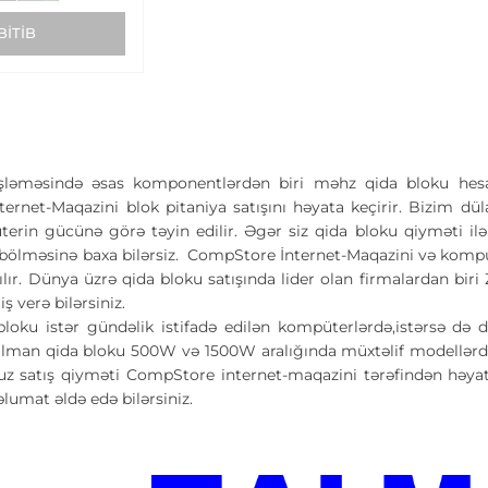
BITIB
ləməsində əsas komponentlərdən biri məhz qida bloku hesab
rnet-Maqazini blok pitaniya satışını həyata keçirir. Bizim düla
erin gücünə görə təyin edilir. Əgər siz qida bloku qiyməti il
ir bölməsinə baxa bilərsiz. CompStore İnternet-Maqazini və komp
ılır. Dünya üzrə qida bloku satışında lider olan firmalardan b
iş verə bilərsiniz.
loku istər gündəlik istifadə edilən kompüterlərdə,istərsə də 
alman qida bloku 500W və 1500W aralığında müxtəlif modellərdə
uz satış qiyməti CompStore internet-maqazini tərəfindən həyata 
əlumat əldə edə bilərsiniz.