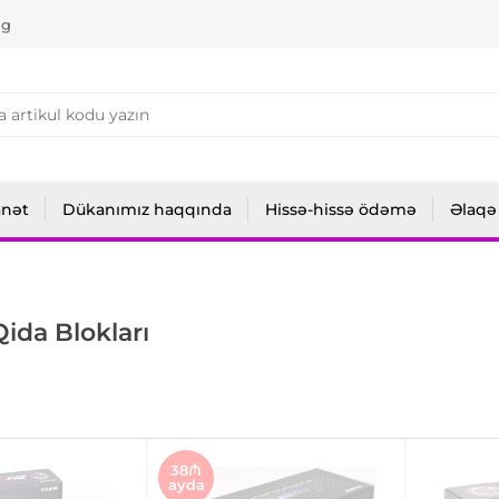
ng
anət
Dükanımız haqqında
Hissə-hissə ödəmə
Əlaqə
ida Blokları
38₼
ayda