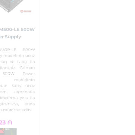
M500-LE 500W
r Supply
M500-LE 500W
y modelinin ucuz
aq və satışı ilə
ilərsiniz. Zalman
 500W Power
 modelinin
dan satış ucuz
əsmi zəmanətlə
köçürmə yolu ilə
yirsinizsə, onda
a müraciət edin!
23
₼