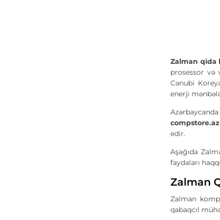
Zalman qida b
prosessor və 
Cənubi Koreya
enerji mənbələ
Azərbaycanda 
compstore.az
edir.
Aşağıda Zalman
faydaları haqq
Zalman Qi
Zalman kompüt
qabaqcıl mühən