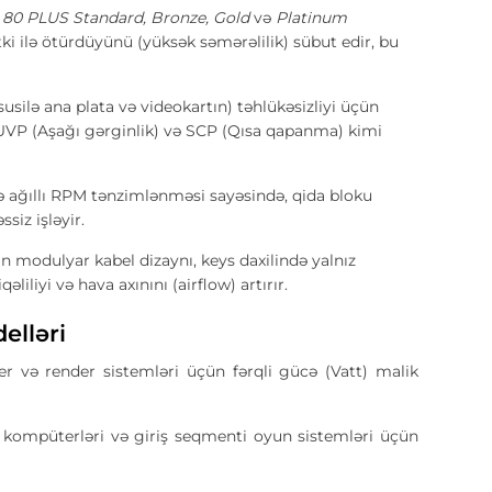
r
80 PLUS Standard, Bronze, Gold
və
Platinum
tki ilə ötürdüyünü (yüksək səmərəlilik) sübut edir, bu
susilə ana plata və videokartın) təhlükəsizliyi üçün
 UVP (Aşağı gərginlik) və SCP (Qısa qapanma) kimi
ə ağıllı RPM tənzimlənməsi sayəsində, qida bloku
iz işləyir.
 modulyar kabel dizaynı, keys daxilində yalnız
iliyi və hava axınını (airflow) artırır.
elləri
və render sistemləri üçün fərqli gücə (Vatt) malik
s kompüterləri və giriş seqmenti oyun sistemləri üçün