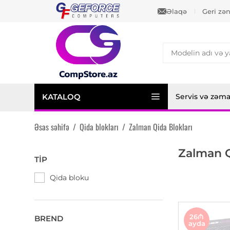
Əlaqə
Geri zə
KATALOQ
Servis və zəm
Əsas səhifə
/
Qida blokları
/
Zalman Qida Blokları
Zalman Q
TIP
Qida bloku
26₼
BREND
ayda