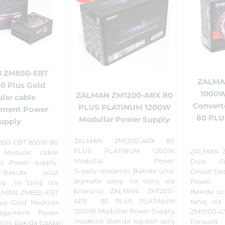
 ZM850-EBT
ZALMA
0 Plus Gold
1000W
ZALMAN ZM1200-ARX 80
lar cable
Converte
PLUS PLATINUM 1200W
ment Power
80 PLU
Modullar Power Supply
upply
ZALMAN ZM1200-ARX 80
50-EBT 850W 80
PLUS PLATINUM 1200W
ZALMAN 
 Modular cable
Modullar Power
Dual Fo
t Power supply
Supply modelini Bakıda ucuz
Circuit D
 Bakıda ucuz
qiymətə satışı ilə tanış ola
Power S
ışı ilə tanış ola
bilərsiniz. ZALMAN ZM1200-
Bakıda ucu
ZALMAN ZM850-EBT
ARX 80 PLUS PLATINUM
tanış ola
us Gold Modular
1200W Modullar Power Supply
ZM1000-
agement Power
modelini Bakıda topdan satış
Forward 
lini Bakıda topdan