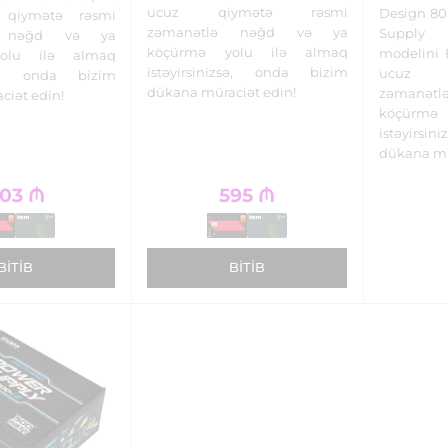
ucuz qiymətə rəsmi
Design 80
 qiymətə rəsmi
zəmanətlə nəğd və ya
Supply
ə nəğd və ya
köçürmə yolu ilə almaq
modelini 
olu ilə almaq
istəyirsinizsə, onda bizim
ucuz q
izsə, onda bizim
dükana müraciət edin!
zəmanə
ciət edin!
köçürmə
istəyirs
dükana mü
03
₼
595
₼
BITIB
BITIB