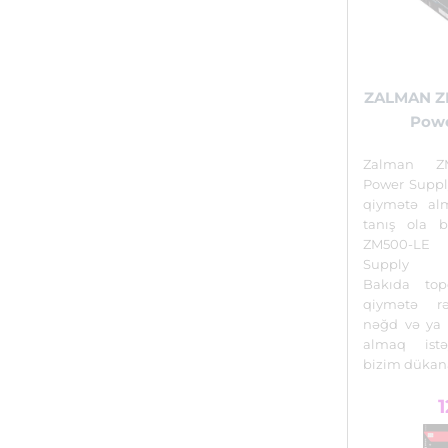
ZALMAN Z
Powe
Zalman Z
Power Suppl
qiymətə alm
tanış ola b
ZM500-LE
Supply
Bakıda top
qiymətə r
nəğd və ya 
almaq istə
bizim dükan
1