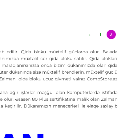
1
2
«
 edilir. Qida bloku müxtəlif güclərdə olur. Bakıda
nımızda müxtəlif cür qida bloku satilir. Qida blokları
ə maraqlanırsınızsa onda bizim dükanımızda olan qida
üter dükanında sizə müxtəlif brendlərin, müxtəlif güclü
iri Zalman qida bloku ucuz qiymeti yalnız CompStore.az
daha ağır işlərlər məşğul olan kompüterlərdə istifadə
 olur. Əsasən 80 Plus sertifikatına malik olan Zalman
keçirilir. Dükanımızın menecerləri ilə əlaqə saxlayıb