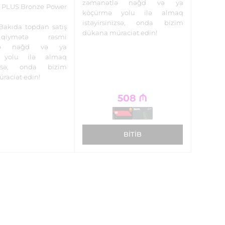
zəmanətlə nəğd və ya
 PLUS Bronze Power
köçürmə yolu ilə almaq
istəyirsinizsə, onda bizim
Bakıda topdan satış
dükana müraciət edin!
iymətə rəsmi
tlə nəğd və ya
 yolu ilə almaq
inizsə, onda bizim
raciət edin!
508
₼
BITIB