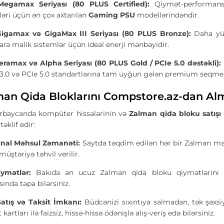
egamax Seriyası (80 PLUS Certified):
Qiymət-performans
əri üçün ən çox axtarılan
Gaming PSU
modellərindəndir.
igamax və GigaMax III Seriyası (80 PLUS Bronze):
Daha yük
ara malik sistemlər üçün ideal enerji mənbəyidir.
ramax və Alpha Seriyası (80 PLUS Gold / PCIe 5.0 dəstəkli):
3.0 və PCIe 5.0 standartlarına tam uyğun gələn premium seqment
man Qida Bloklarını Compstore.az-dan Alm
rbaycanda kompüter hissələrinin və
Zalman qida bloku satışı
təklif edir:
inal Məhsul Zəmanəti:
Saytda təqdim edilən hər bir Zalman mə
müştəriyə təhvil verilir.
iymətlər:
Bakıda ən ucuz Zalman qida bloku qiymətlərini v
ında tapa bilərsiniz.
Satış və Taksit İmkanı:
Büdcənizi sıxıntıya salmadan, tək şəxsiy
 kartları ilə faizsiz, hissə-hissə ödənişlə alış-veriş edə bilərsiniz.