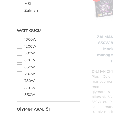
MSI
Zalman
WATT GÜCÜ
ZALMAN
1000W
850W 8
1200W
Modu
500W
manage
600W
s
650W
ZALMAN ZM8
700W
Plus Gold
750W
managemen
modelini
800W
qiymətə sat
850W
bilərsiniz.
850W 80 Pl
cable man
QIYMƏT ARALIĞI
supply mode