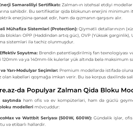
erji Səmərəliliyi Sertifikatı:
Zalman-ın istehsal etdiyi modellə
larına sahibdir. Bu sertifikatlar qida blokunun enerjini minimum i
ktrik enerjisinə qənaət edir, həm də qızmanın qarşısını alır.
əli Mühafizə Sistemləri (Protection):
Qiymətli detallarınızın (xü
da blokları OPP (Həddindən artıq güc), OVP (Yüksək gərginlik),
a sistemləri ilə təchiz olunmuşdur.
 Effektiv Soyutma:
Brendin patentləşdirilmiş fan texnologiyası v
ki 120mm və ya 140mm-lik kulerlər yük altında belə maksimum səss
və Yarı-Modulyar Seçimlər:
Premium modellərdə istifadə olunan
z olan kabelləri qoşmağa imkan verir. Bu isə korpus daxilində səliqəl
e.az-da Populyar Zalman Qida Bloku Mod
 saytında
həm ofis və ev kompüterləri, həm də güclü geymer 
bloku modelleri
mövcuddur:
coMax və Wattbit Seriyası (500W, 600W):
Gündəlik işlər, ofi
u və etibarlı həllərdir.