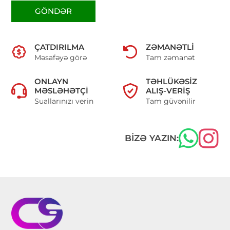
GÖNDƏR
ÇATDIRILMA
ZƏMANƏTLI
Məsafəyə görə
Tam zəmanət
ONLAYN
TƏHLÜKƏSIZ
MƏSLƏHƏTÇI
ALIŞ-VERIŞ
Suallarınızı verin
Tam güvənilir
BIZƏ YAZIN: