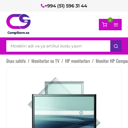
+994 (51) 596 31 44
2
Əsas səhifə
/
Monitorlar və TV
/
HP monitorları
/
Monitor HP Compa