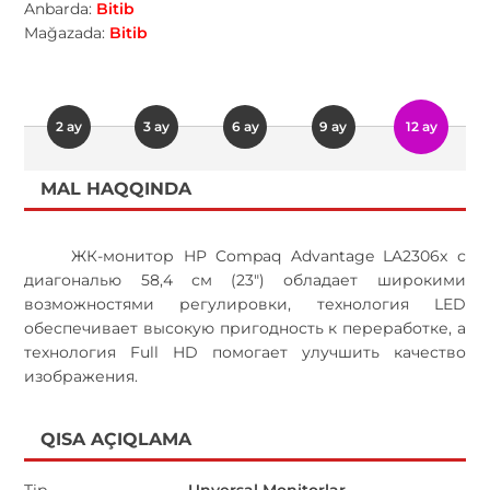
Anbarda:
Bitib
Mağazada:
Bitib
2 ay
3 ay
6 ay
9 ay
12 ay
MAL HAQQINDA
ЖК-монитор HP Compaq Advantage LA2306x с
диагональю 58,4 см (23") обладает широкими
возможностями регулировки, технология LED
обеспечивает высокую пригодность к переработке, а
технология Full HD помогает улучшить качество
изображения.
QISA AÇIQLAMA
Tip
Unversal Monitorlar