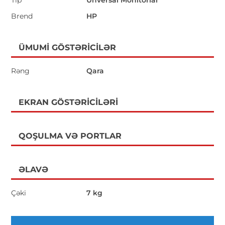
Brend
HP
ÜMUMI GÖSTƏRICILƏR
Rəng
Qara
EKRAN GÖSTƏRICILƏRI
QOŞULMA VƏ PORTLAR
ƏLAVƏ
Çəki
7 kg