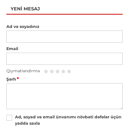
YENI MESAJ
Ad və soyadınız
Email
Qiymətləndirmə
*
Şərh
Ad, soyad və email ünvanımı növbəti dəfələr üçün
yadda saxla