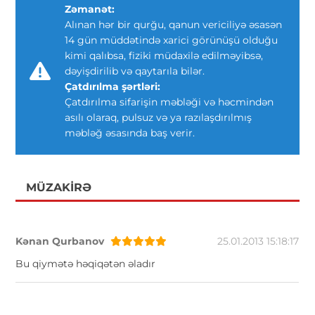
Zəmanət:
Alınan hər bir qurğu, qanun vericiliyə əsasən
14 gün müddətində xarici görünüşü olduğu
kimi qalıbsa, fiziki müdaxilə edilməyibsə,
dəyişdirilib və qaytarıla bilər.
Çatdırılma şərtləri:
Çatdırılma sifarişin məbləği və həcmindən
asılı olaraq, pulsuz və ya razılaşdırılmış
məbləğ əsasında baş verir.
MÜZAKIRƏ
Kənan Qurbanov
25.01.2013 15:18:17
Bu qiymətə həqiqətən əladır