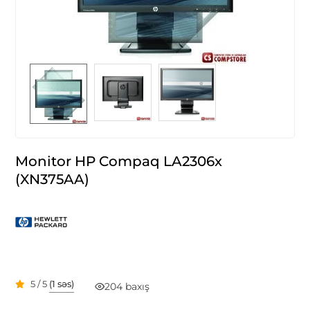
Monitor HP Compaq LA2306x
(XN375AA)
5 / 5
(1 səs)
204 baxış