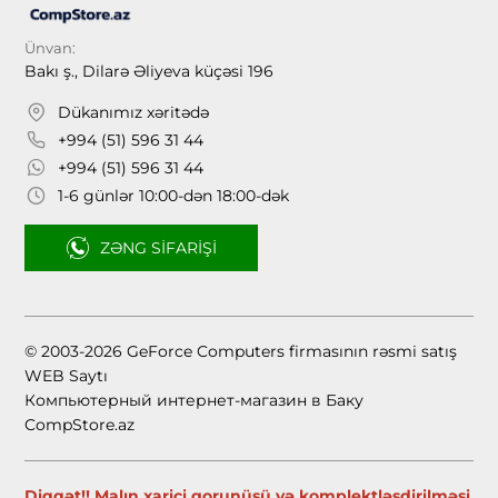
Ünvan:
Bakı ş., Dilarə Əliyeva küçəsi 196
Dükanımız xəritədə
+994 (51) 596 31 44
+994 (51) 596 31 44
1-6 günlər 10:00-dən 18:00-dək
ZƏNG SIFARIŞI
© 2003-2026 GeForce Computers firmasının rəsmi satış
WEB Saytı
Компьютерный интернет-магазин в Баку
CompStore.az
Diqqət!! Malın xarici gorunüşü və komplektləşdirilməsi