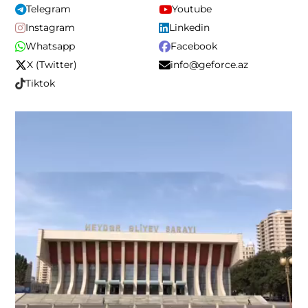
Telegram
Youtube
Instagram
Linkedin
Whatsapp
Facebook
X (Twitter)
info@geforce.az
Tiktok