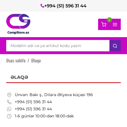
+994 (51) 596 31 44
2
Əsas səhifə
/
Əlaqə
ƏLAQƏ
Ünvan: Bakı ş., Dilarə Əliyeva küçəsi 196
+994 (51) 596 31 44
+994 (51) 596 31 44
1-6 günlər 10:00-dən 18:00-dək