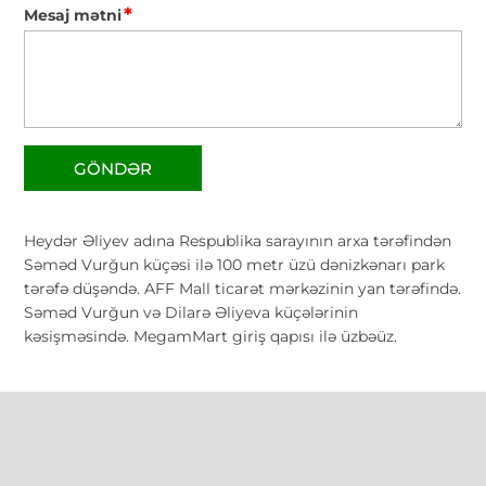
*
Mesaj mətni
GÖNDƏR
Heydər Əliyev adına Respublika sarayının arxa tərəfindən
Səməd Vurğun küçəsi ilə 100 metr üzü dənizkənarı park
tərəfə düşəndə. AFF Mall ticarət mərkəzinin yan tərəfində.
Səməd Vurğun və Dilarə Əliyeva küçələrinin
kəsişməsində. MegamMart giriş qapısı ilə üzbəüz.