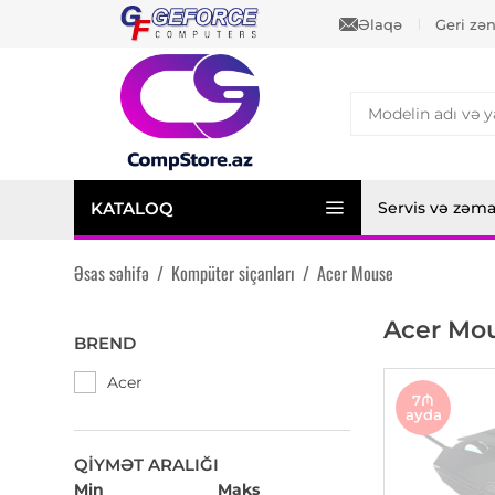
Əlaqə
Geri zə
KATALOQ
Servis və zəm
Əsas səhifə
/
Kompüter siçanları
/
Acer Mouse
Acer Mo
BREND
Acer
7₼
ayda
QIYMƏT ARALIĞI
Min
Maks