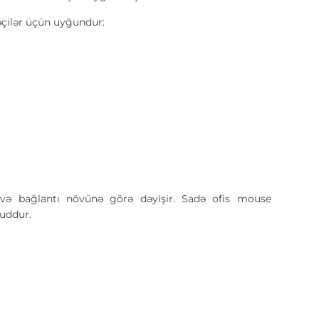
əçilər üçün uyğundur:
 və bağlantı növünə görə dəyişir. Sadə ofis mouse
uddur.