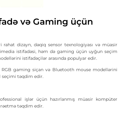
tifadə və Gaming üçün
ahat dizayn, dəqiq sensor texnologiyası və müasir
ultimedia istifadəsi, həm də gaming üçün uyğun seçim
llərini istifadəçilər arasında populyar edir.
, RGB gaming siçan və Bluetooth mouse modellərini
l seçimi təqdim edir.
fessional işlər üçün hazırlanmış müasir kompüter
darəetmə təqdim edir.