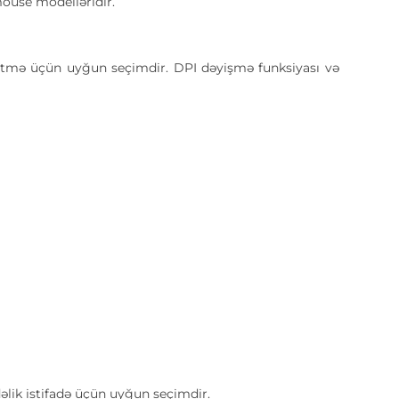
ouse modelləridir.
etmə üçün uyğun seçimdir. DPI dəyişmə funksiyası və
dəlik istifadə üçün uyğun seçimdir.