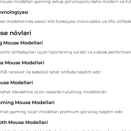
use modelləri gaming setup görünüşünü daha modern və futur
texnologiyası
e modellərində səssiz klik funksiyası mövcuddur və ofis istifadə
se növləri
g Mouse Modelləri
rts istifadəçiləri üçün hazırlanmış sürətli və yüksək performans
ss Mouse Modelləri
SB receiver ilə kabelsiz rahat istifadə təqdim edir.
ouse Modelləri
ə rahat idarəetmə üçün nəzərdə tutulmuş modellərdir.
aming Mouse Modelləri
rmalı gaming siçan modelləri premium görünüş təqdim edir.
oth Mouse Modelləri