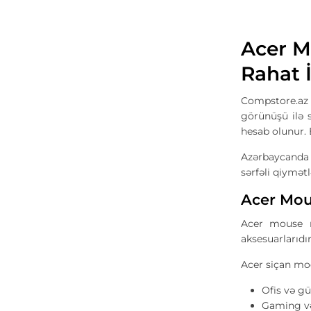
Acer M
Rahat 
Compstore.az
görünüşü ilə 
hesab olunur. 
Azərbaycanda
sərfəli qiymət
Acer Mou
Acer mouse m
aksesuarlarıdı
Acer siçan mode
Ofis və gü
Gaming və