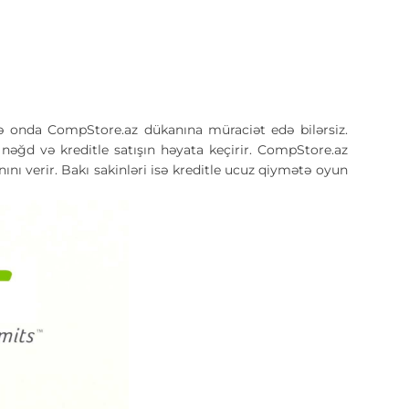
 onda CompStore.az dükanına müraciət edə bilərsiz.
əğd və kreditle satışın həyata keçirir. CompStore.az
ı verir. Bakı sakinləri isə kreditle ucuz qiymətə oyun