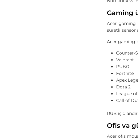
Notebook və m
Gaming ü
Acer gaming m
sürətli sensor
Acer gaming mo
Counter-S
Valorant
PUBG
Fortnite
Apex Leg
Dota 2
League of
Call of D
RGB işıqlandır
Ofis və g
Acer ofis mous