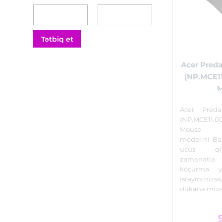
Tətbiq et
Acer Preda
(NP.MCE1
Acer Preda
(NP.MCE1
Mouse
modelini Ba
ucuz qi
zəmanətl
köçürmə y
istəyirsin
dükana müra