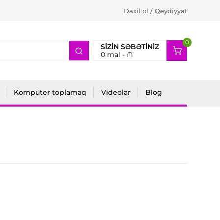
Daxil ol / Qeydiyyat
0
2
SIZIN SƏBƏTINIZ
0
mal -
₼
Kompüter toplamaq
Videolar
Blog