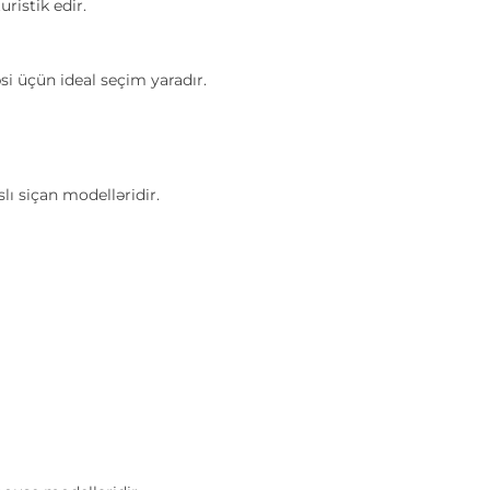
istik edir.
si üçün ideal seçim yaradır.
lı siçan modelləridir.