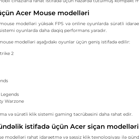
obil cihazlarla rahat istifadə üçün nəzərdə tutulmuş kompakt m
çün Acer Mouse modelləri
ouse modelləri yüksək FPS və online oyunlarda sürətli idarə
 sistemi oyunlarda daha dəqiq performans yaradır.
use modelləri aşağıdakı oyunlar üçün geniş istifadə edilir:
trike 2
ends
 Legends
uty Warzone
ma və sürətli klik sistemi gaming təcrübəsini daha rahat edir.
ündəlik istifadə üçün Acer siçan modelləri
e modelləri rahat idarəetmə və səssiz klik texnologiyası ilə gün