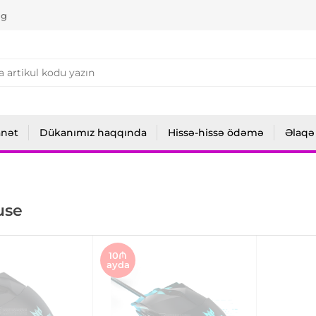
ng
anət
Dükanımız haqqında
Hissə-hissə ödəmə
Əlaqə
use
10₼
ayda