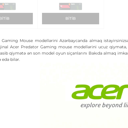
BITIB
BITIB
 Gaming Mouse modellərini Azərbaycanda almaq istəyirsinizsə
jinal Acer Predator Gaming mouse modellərini ucuz qiymətə, n
asib qiymətə ən son model oyun siçanlarını Bakıda almaq imkanın
ə edə bilər.