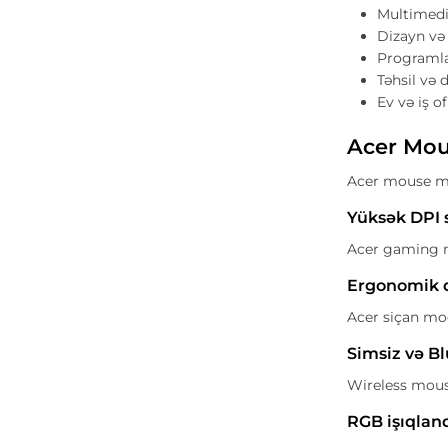
Multimedi
Dizayn və q
Programla
Təhsil və 
Ev və iş of
Acer Mou
Acer mouse mode
Yüksək DPI 
Acer gaming mo
Ergonomik 
Acer siçan mod
Simsiz və B
Wireless mouse
RGB işıqlan