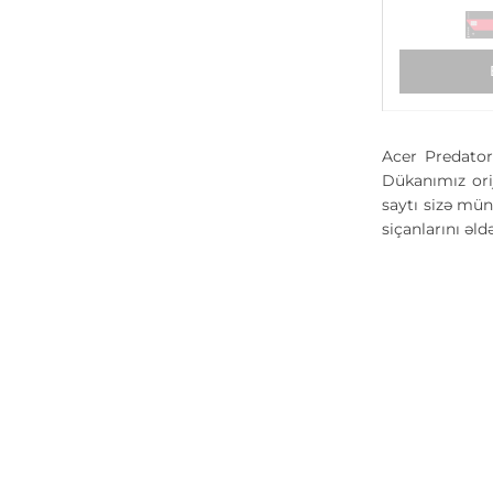
Acer Predator
Dükanımız ori
saytı sizə mün
siçanlarını əld