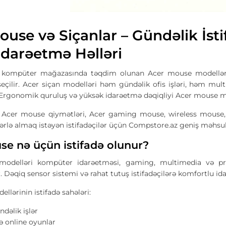
ouse və Siçanlar – Gündəlik İs
İdarəetmə Həlləri
kompüter mağazasında təqdim olunan Acer mouse modelləri r
seçilir. Acer siçan modelləri həm gündəlik ofis işləri, həm m
Ergonomik quruluş və yüksək idarəetmə dəqiqliyi Acer mouse mode
 Acer mouse qiymətləri, Acer gaming mouse, wireless mouse
lərlə almaq istəyən istifadəçilər üçün Compstore.az geniş məhsu
se nə üçün istifadə olunur?
odelləri kompüter idarəetməsi, gaming, multimedia və pro
r. Dəqiq sensor sistemi və rahat tutuş istifadəçilərə komfortlu i
llərinin istifadə sahələri:
ndəlik işlər
 online oyunlar