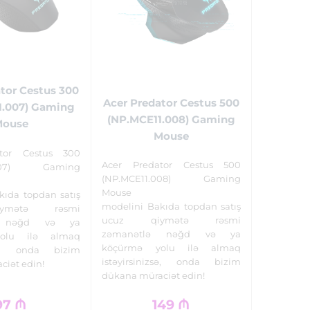
tor Cestus 300
Acer Predator Cestus 500
1.007) Gaming
(NP.MCE11.008) Gaming
Mouse
Mouse
tor Cestus 300
Acer Predator Cestus 500
1.007) Gaming
(NP.MCE11.008) Gaming
Mouse
kıda topdan satış
modelini Bakıda topdan satış
ymətə rəsmi
ucuz qiymətə rəsmi
ə nəğd və ya
zəmanətlə nəğd və ya
olu ilə almaq
köçürmə yolu ilə almaq
izsə, onda bizim
istəyirsinizsə, onda bizim
ciət edin!
dükana müraciət edin!
97
₼
149
₼