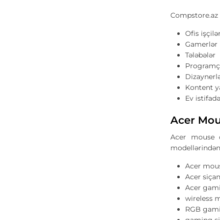
Compstore.az 
Ofis işçilə
Gamerlər
Tələbələr
Programçı
Dizaynerl
Kontent ya
Ev istifadə
Acer Mou
Acer mouse q
modellərində
Acer mous
Acer siçan
Acer gam
wireless 
RGB gam
gaming s