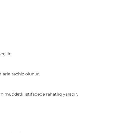
çilir.
arla təchiz olunur.
 müddətli istifadədə rahatlıq yaradır.