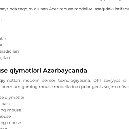
saytında təqdim olunan Acer mouse modelləri aşağıdakı istifad
ri
lar
ər
radıcıları
çiləri
se qiymətləri Azərbaycanda
iymətləri modelin sensor texnologiyasına, DPI səviyyəsinə
n premium gaming mouse modellərinə qədər geniş seçim mövc
e qiymətləri
 bakı
ing mouse
mouse
ing mouse
içan