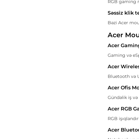
RGB gaming mo
Səssiz klik 
Bəzi Acer mous
Acer Mou
Acer Gamin
Gaming və eSpo
Acer Wirele
Bluetooth və U
Acer Ofis M
Gündəlik iş v
Acer RGB G
RGB işıqlandı
Acer Blueto