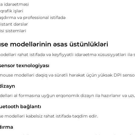
a idarəetməsi
rafik işləri
şdırma və professional istifadə
distant dərslər
isi sistemləri
se modellərinin əsas üstünlükləri
lləri rahat istifadə və keyfiyyətli idarəetmə xüsusiyyətləri ilə se
sensor texnologiyası
use modelləri dəqiq və sürətli hərəkət üçün yüksək DPI sensorl
dizayn
elləri əl formasına uyğun erqonomik dizayn ilə hazırlanır və uzun
luetooth bağlantı
 modelləri kabelsiz rahat istifadə təqdim edir.
dırma