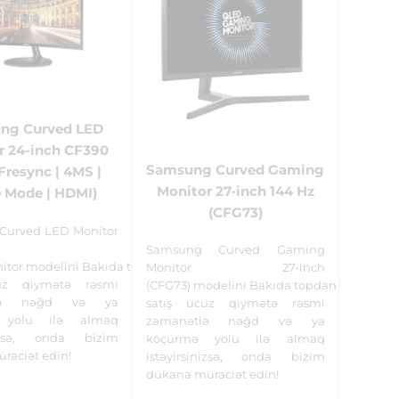
ng Curved LED
r 24-inch CF390
Samsung Curved Gaming
resync | 4MS |
Monitor 27-inch 144 Hz
 Mode | HDMI)
(CFG73)
Curved LED Monitor
Samsung Curved Gaming
itor modelini Bakıda topdan
Monitor 27-inch
uz qiymətə rəsmi
(CFG73) modelini Bakıda topdan
tlə nəğd və ya
satış ucuz qiymətə rəsmi
 yolu ilə almaq
zəmanətlə nəğd və ya
inizsə, onda bizim
köçürmə yolu ilə almaq
raciət edin!
istəyirsinizsə, onda bizim
dükana müraciət edin!