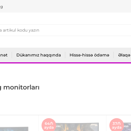
ng
anət
Dükanımız haqqında
Hissə-hissə ödəmə
Əlaqə
monitorları
64₼
37₼
ayda
ayda