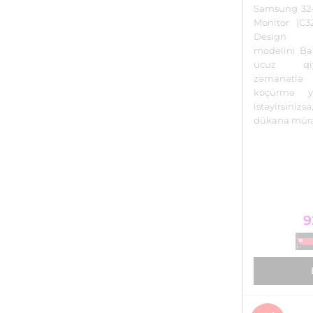
Samsung 32
Monitor (C3
Design
modelini Ba
ucuz qi
zəmanətl
köçürmə y
istəyirsin
dükana müra
9