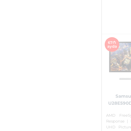
67₼
ayda
Samsu
U28E590D
AMD FreeS
Response | D
UHD Pictur