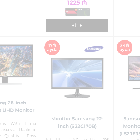
1225
₼
BITIB
17₼
34₼
ayda
ayda
ng 28-inch
 UHD Monitor
Monitor Samsung 22-
Samsu
ync With 1 ms
inch (S22C170B)
Monit
iscover Realistic
(LS27F3
e Quality | Easy
Full HD | 1000:1 | 60HZ | 5ms