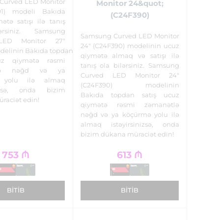
Curved LED Monitor
Monitor 24&quot;
91) modeli Bakıda
(C24F390)
ətə satışı ilə tanış
ərsiniz. Samsung
Samsung Curved LED Monitor
LED Monitor 27"
24" (C24F390) modelinin ucuz
odelinin Bakıda topdan
qiymətə almaq və satışı ilə
uz qiymətə rəsmi
tanış ola bilərsiniz. Samsung
tlə nəğd və ya
Curved LED Monitor 24"
 yolu ilə almaq
(C24F390) modelinin
inizsə, onda bizim
Bakıda topdan satış ucuz
raciət edin!
qiymətə rəsmi zəmanətlə
nəğd və ya köçürmə yolu ilə
almaq istəyirsinizsə, onda
bizim dükana müraciət edin!
753
₼
613
₼
BITIB
BITIB