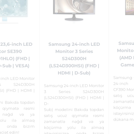
Samsu
23,6-inch LED
Samsung 24-inch LED
Monito
tor SE390
Monitor 3 Series
(AMD F
1HLO) (FHD |
S24D300H
Game
-Sub | VESA)
(LS24D300HSI) (FHD |
HDMI | D-Sub)
Samsung 
inch LED Monitor
24-inch
s S24D300H
Samsung 24-inch LED Monitor
CF390 Mon
I) (FHD | HDMI |
3 Series S24D300H
satış uc
(LS24D300HSI) (FHD | HDMI |
zəmanə
ni Bakıda topdan
D-
köçürmə
 qiymətə rəsmi
Sub) modelini Bakıda topdan
istəyirs
ə nəğd və ya
satış ucuz qiymətə rəsmi
dükana mü
olu ilə almaq
zəmanətlə nəğd və ya
izsə, onda bizim
köçürmə yolu ilə almaq
ciət edin!
istəyirsinizsə, onda bizim