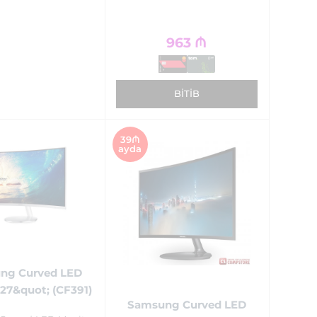
963
₼
BITIB
39₼
ayda
ng Curved LED
27&quot; (CF391)
Samsung Curved LED