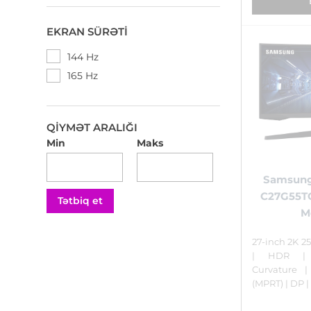
EKRAN SÜRƏTI
144 Hz
165 Hz
QIYMƏT ARALIĞI
Min
Maks
Samsung
C27G55
Tətbiq et
M
27-inch 2K 25
| HDR | 
Curvature 
(MPRT) | DP 