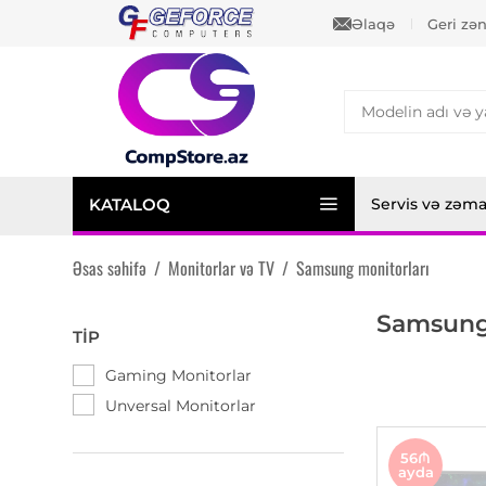
Əlaqə
Geri zə
KATALOQ
Servis və zəm
Əsas səhifə
/
Monitorlar və TV
/
Samsung monitorları
Samsung 
TIP
Gaming Monitorlar
Unversal Monitorlar
56₼
ayda