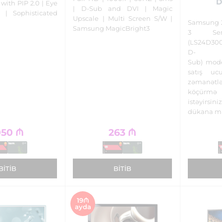
D
with PIP 2.0 | Eye
| D-Sub and DVI | Magic
 | Sophisticated
Upscale | Multi Screen S/W |
Samsung 2
n
Samsung MagicBright3
3 Ser
(LS24D300
D-
Sub) mode
satış uc
zəmanə
köçürmə
istəyirs
dükana mü
050
₼
263
₼
BITIB
BITIB
19₼
ayda