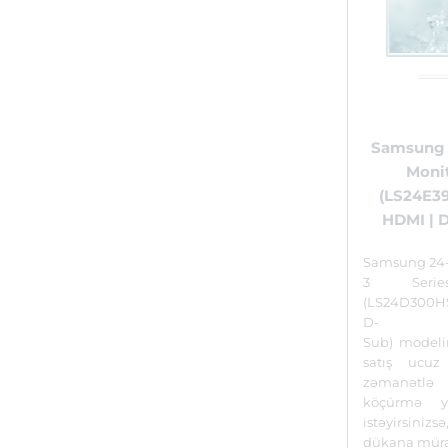
Samsung 
Moni
(LS24E39
HDMI | D
Samsung 24-
3 Serie
(LS24D300HS
D-
Sub) modeli
satış ucuz
zəmanətl
köçürmə y
istəyirsin
dükana müra