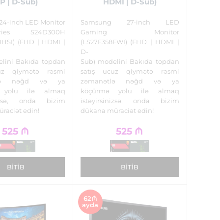
P | D-Sub)
HDMI | D-Sub)
4-inch LED Monitor
Samsung 27-inch LED
ies S24D300H
Gaming Monitor
HSI) (FHD | HDMI |
(LS27F358FWI) (FHD | HDMI |
D-
lini Bakıda topdan
Sub) modelini Bakıda topdan
uz qiymətə rəsmi
satış ucuz qiymətə rəsmi
tlə nəğd və ya
zəmanətlə nəğd və ya
 yolu ilə almaq
köçürmə yolu ilə almaq
inizsə, onda bizim
istəyirsinizsə, onda bizim
raciət edin!
dükana müraciət edin!
525
₼
525
₼
BITIB
BITIB
62₼
ayda