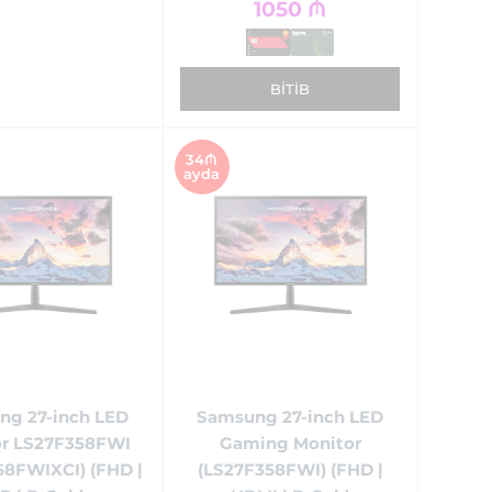
1050
₼
BITIB
34₼
ayda
ng 27-inch LED
Samsung 27-inch LED
or LS27F358FWI
Gaming Monitor
58FWIXCI) (FHD |
(LS27F358FWI) (FHD |