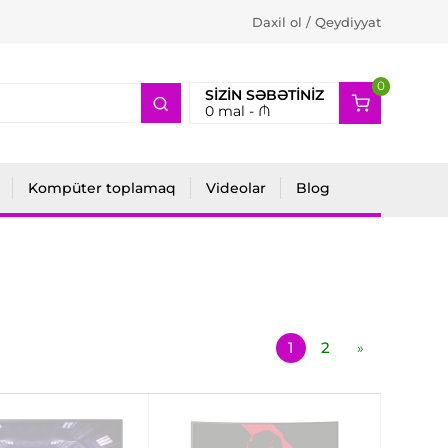
Daxil ol / Qeydiyyat
0
2
SIZIN SƏBƏTINIZ
0
mal -
₼
Kompüter toplamaq
Videolar
Blog
1
2
»