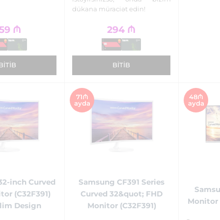
dükana müraciət edin!
59
₼
294
₼
BITIB
BITIB
71₼
48₼
ayda
ayda
2-inch Curved
Samsung CF391 Series
Samsu
tor (C32F391)
Curved 32&quot; FHD
Monitor 
Slim Design
Monitor (C32F391)