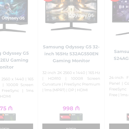
Samsung Odyssey G5 32-
Samsu
 Odyssey G5
inch 165Hz S32AG550EN
S24AG
52EU Gaming
Gaming Monitor
onitor
32-inch 2K 2560 x 1440 | 165 Hz
24-inch 
| HDR10 | 1000R Screen
2560 x 1440 | 165
Panel | Co
Curvature | FreeSync Premium
 | 1000R Screen
FreeSync
| 1ms (MPRT) | DP | HDMI
| FreeSync | 1ms
Free | 1ms
| HDMI
75
₼
998
₼