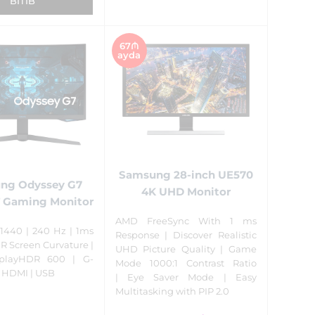
BITIB
67₼
ayda
Samsung 28-inch UE570
ng Odyssey G7
4K UHD Monitor
 Gaming Monitor
AMD FreeSync With 1 ms
 1440 | 240 Hz | 1ms
Response | Discover Realistic
R Screen Curvature |
UHD Picture Quality | Game
playHDR 600 | G-
Mode 1000:1 Contrast Ratio
| HDMI | USB
| Eye Saver Mode | Easy
Multitasking with PIP 2.0