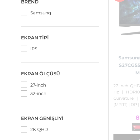
BREND
Samsung
EKRAN TIPI
IPS
Samsung
S27CG5
M
EKRAN ÖLÇÜSÜ
27-inch
27-inch QHD 
Hz | HDR10
32-inch
Curvature 
(MPRT) | DP 
8
EKRAN GENIŞLIYI
2K QHD