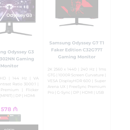
Samsung Odyssey G7 T1
Faker Edition C32G77T
ng Odyssey G3
Gaming Monitor
302NN Gaming
Monitor
2K 2560 x 1440 | 240 Hz | 1ms
GTG | 1000R Screen Curvature |
FHD | 144 Hz | VA
VESA DisplayHDR 600 | Super
ntrast Ratio 3000:1 |
Arena UX | FreeSync Premium
 Premium | Flicker
Pro | G-Sync | DP | HDMI | USB
 (MPRT) | DP | HDMI
578
₼