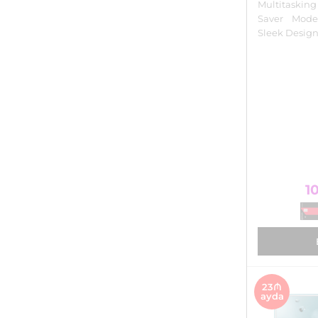
Multitasking 
Saver Mode
Sleek Desig
1
23₼
ayda