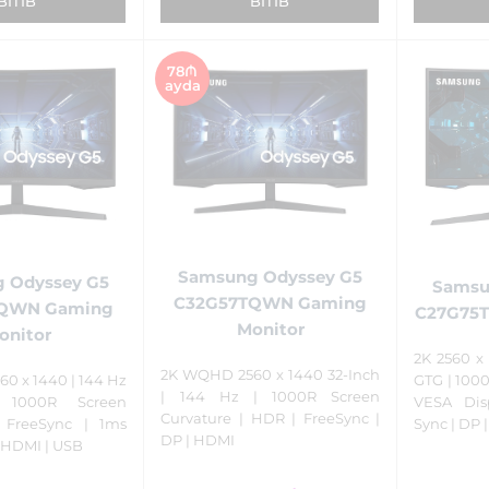
BITIB
BITIB
78₼
ayda
Samsung Odyssey G5
 Odyssey G5
Samsu
C32G57TQWN Gaming
TQWN Gaming
C27G75T
Monitor
onitor
2K 2560 x
2K WQHD 2560 x 1440 32-Inch
60 x 1440 | 144 Hz
GTG | 1000
| 144 Hz | 1000R Screen
1000R Screen
VESA Dis
Curvature | HDR | FreeSync |
| FreeSync | 1ms
Sync | DP 
DP | HDMI
| HDMI | USB