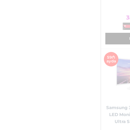
3
59₼
ayda
Samsung 3
LED Moni
Ultra 