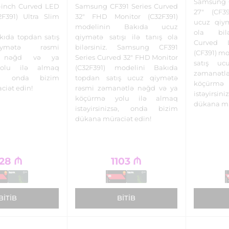
Samsung 
-inch Curved LED
Samsung CF391 Series Curved
27" (CF3
2F391) Ultra Slim
32" FHD Monitor (C32F391)
ucuz qiym
modelinin Bakıda ucuz
ola bil
kıda topdan satış
qiymətə satışı ilə tanış ola
Curved 
ymətə rəsmi
bilərsiniz. Samsung CF391
(CF391) m
ə nəğd və ya
Series Curved 32" FHD Monitor
satış uc
olu ilə almaq
(C32F391) modelini Bakıda
zəmanə
izsə, onda bizim
topdan satış ucuz qiymətə
köçürmə
ciət edin!
rəsmi zəmanətlə nəğd və ya
istəyirs
köçürmə yolu ilə almaq
dükana mü
istəyirsinizsə, onda bizim
dükana müraciət edin!
28
₼
1103
₼
BITIB
BITIB