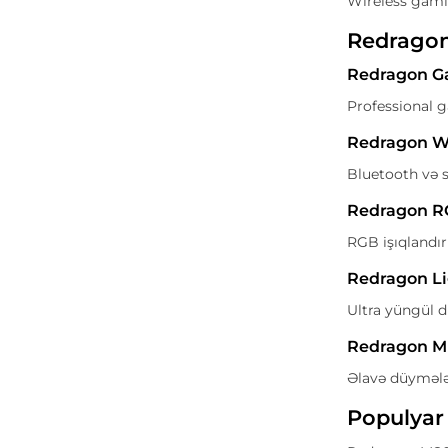
Wireless gami
Redragon
Redragon G
Professional g
Redragon Wi
Bluetooth və s
Redragon R
RGB işıqlandı
Redragon Li
Ultra yüngül d
Redragon M
Əlavə düymələ
Populyar