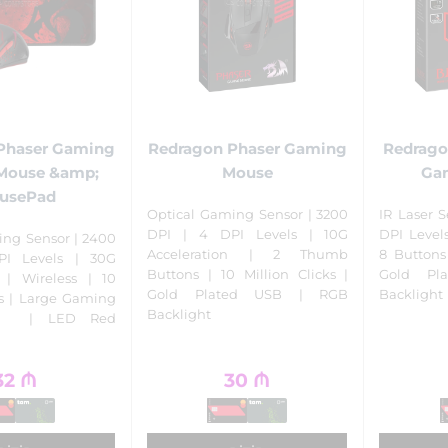
Phaser Gaming
Redragon Phaser Gaming
Redrago
Mouse &amp;
Mouse
Ga
usePad
Optical Gaming Sensor | 3200
IR Laser S
DPI | 4 DPI Levels | 10G
DPI Levels
ing Sensor | 2400
Acceleration | 2 Thumb
8 Buttons 
I Levels | 30G
Buttons | 10 Million Clicks |
Gold Pl
n | Wireless | 10
Gold Plated USB | RGB
Backlight
ks | Large Gaming
Backlight
d | LED Red
32
₼
30
₼