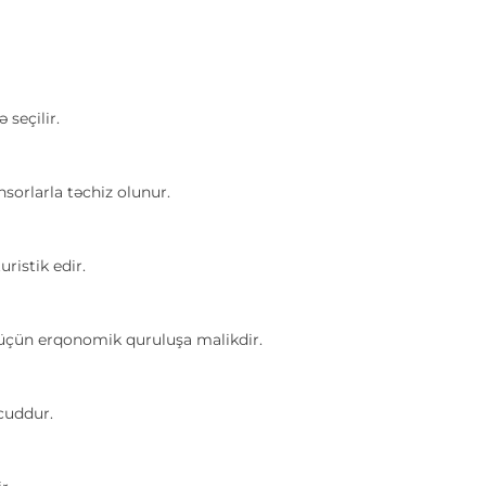
seçilir.
orlarla təchiz olunur.
istik edir.
 üçün erqonomik quruluşa malikdir.
cuddur.