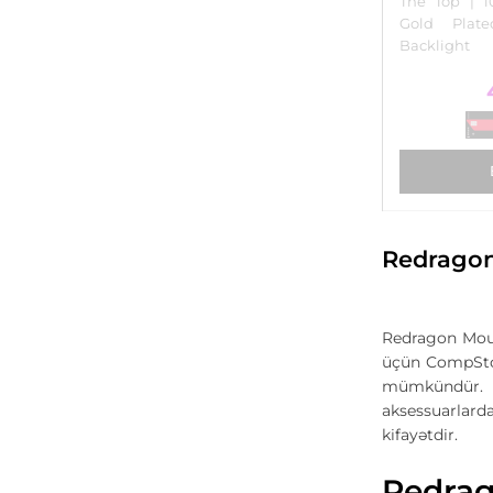
The Top | 10
Gold Pla
Backlight
Redrago
Redragon Mous
üçün CompStor
mümkündür. İ
aksessuarlard
kifayətdir.
Redrag