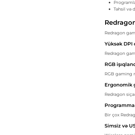
Programla
Təhsil və 
Redragon
Redragon gamin
Yüksək DPI 
Redragon gami
RGB işıqlan
RGB gaming mo
Ergonomik 
Redragon siça
Programmab
Bir çox Redra
Simsiz və U