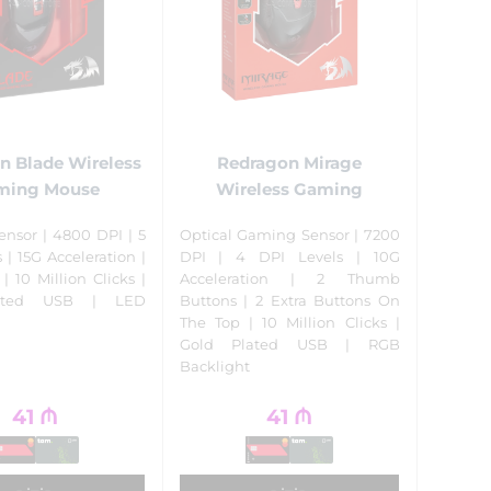
n Blade Wireless
Redragon Mirage
ming Mouse
Wireless Gaming
ensor | 4800 DPI | 5
Optical Gaming Sensor | 7200
 | 15G Acceleration |
DPI | 4 DPI Levels | 10G
| 10 Million Clicks |
Acceleration | 2 Thumb
ated USB | LED
Buttons | 2 Extra Buttons On
The Top | 10 Million Clicks |
Gold Plated USB | RGB
Backlight
41
₼
41
₼