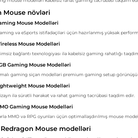
ng mouse modelləri kabelsiz rahat gaming təcrübəsi təqdim edi
 Mouse növləri
aming Mouse Modelləri
aming və eSports istifadəçiləri üçün hazırlanmış yüksək performa
reless Mouse Modelləri
imsiz bağlantı texnologiyası ilə kabelsiz gaming rahatlığı təqdim
GB Gaming Mouse Modelləri
rmalı gaming siçan modelləri premium gaming setup görünüşü 
ghtweight Mouse Modelləri
izayn ilə sürətli hərəkət və rahat gaming təcrübəsi təqdim edir.
MO Gaming Mouse Modelləri
rlə MMO və RPG oyunları üçün optimallaşdırılmış mouse modell
 Redragon Mouse modelləri