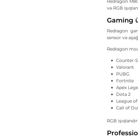
Redragon M808
və RGB işıqlan
Gaming ü
Redragon gam
sensor və aşa
Redragon mous
Counter-S
Valorant
PUBG
Fortnite
Apex Leg
Dota 2
League of
Call of D
RGB işıqlandır
Professio