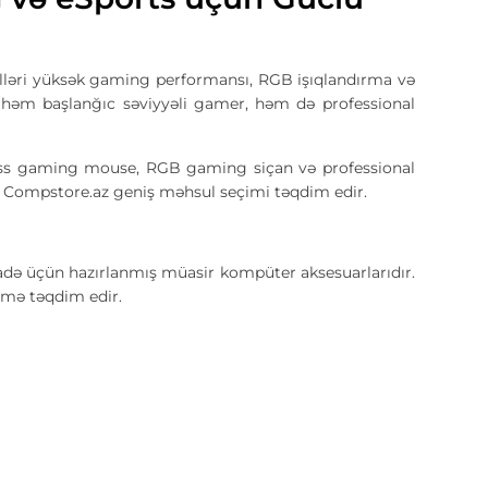
ri yüksək gaming performansı, RGB işıqlandırma və
 həm başlanğıc səviyyəli gamer, həm də professional
ss gaming mouse, RGB gaming siçan və professional
n Compstore.az geniş məhsul seçimi təqdim edir.
də üçün hazırlanmış müasir kompüter aksesuarlarıdır.
etmə təqdim edir.