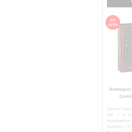
3₼
ayda
Redragon
Gami
Optical Gam
DPI | 4 DP
Accelerat
Buttons | 2