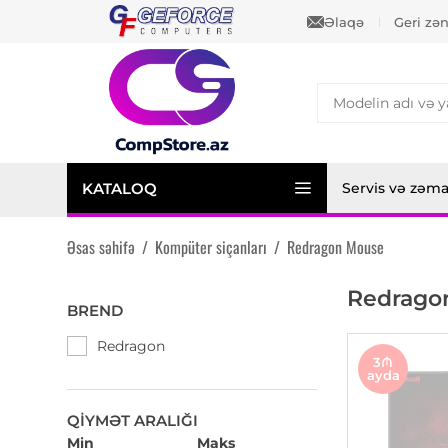
Əlaqə
Geri zə
KATALOQ
Servis və zəm
Əsas səhifə
/
Kompüter siçanları
/
Redragon Mouse
Redrago
BREND
Redragon
3₼
ayda
QIYMƏT ARALIĞI
Min
Maks