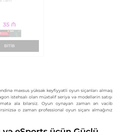
e 1.8m
35
₼
BITIB
dinə məxsus yüksək keyfiyyətli oyun siçanları almaq
n istehsalı olan müxtəlif seriya və modellərin satışı
iymətə ala bilərsiz. Oyun oynayan zaman ən vacib
irsinizsə o zaman professional oyun siçanı almağınız
 və eSports üçün Güclü