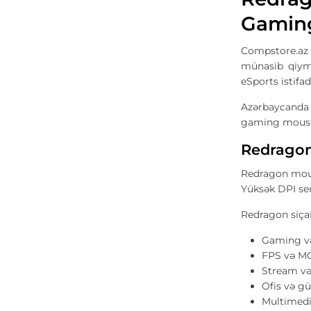
Gaming
Compstore.az
münasib qiymə
eSports istifa
Azərbaycanda
gaming mouse 
Redragon
Redragon mous
Yüksək DPI sen
Redragon siçan
Gaming və
FPS və M
Stream və
Ofis və gü
Multimedi