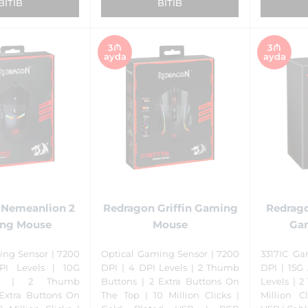
BITIB
BITIB
3₼
3₼
ayda
ayda
 Nemeanlion 2
Redragon Griffin Gaming
Redrag
ng Mouse
Mouse
Ga
ing Sensor | 7200
Optical Gaming Sensor | 7200
3317IC Ga
I Levels | 10G
DPI | 4 DPI Levels | 2 Thumb
DPI | 15G 
ion | 2 Thumb
Buttons | 2 Extra Buttons On
Levels | 
 Extra Buttons On
The Top | 10 Million Clicks |
Million C