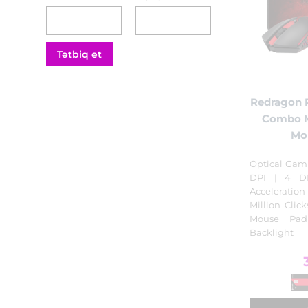
Tətbiq et
Redragon 
Combo 
Mo
Optical Gam
DPI | 4 DP
Acceleratio
Million Clic
Mouse Pa
Backlight