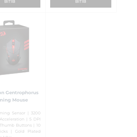
BITIB
BITIB
on Gentrophorus
ming Mouse
ming Sensor | 3200
Acceleration | 5 DPI
2 Thumb Buttons | 10
licks | Gold Plated