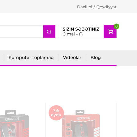
Daxil ol / Qeydiyyat
0
2
SIZIN SƏBƏTINIZ
0
mal -
₼
Kompüter toplamaq
Videolar
Blog
3₼
ayda