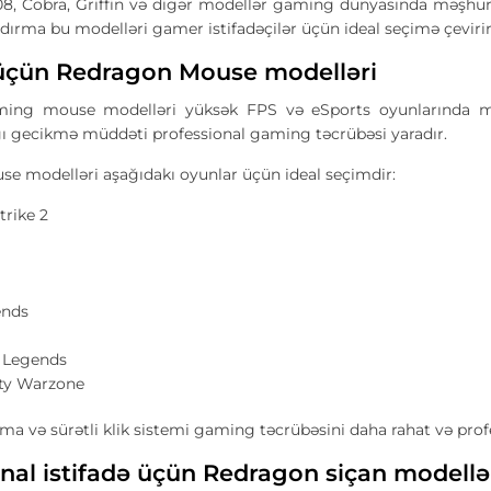
, Cobra, Griffin və digər modellər gaming dünyasında məşhur g
dırma bu modelləri gamer istifadəçilər üçün ideal seçimə çevirir
çün Redragon Mouse modelləri
ing mouse modelləri yüksək FPS və eSports oyunlarında mak
ğı gecikmə müddəti professional gaming təcrübəsi yaradır.
e modelləri aşağıdakı oyunlar üçün ideal seçimdir:
trike 2
ends
 Legends
uty Warzone
ma və sürətli klik sistemi gaming təcrübəsini daha rahat və profe
nal istifadə üçün Redragon siçan modellə