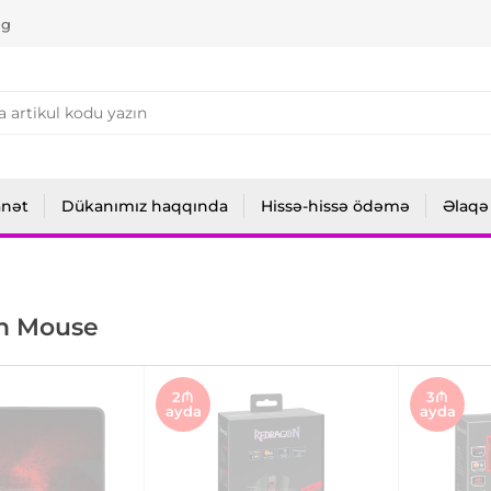
ng
anət
Dükanımız haqqında
Hissə-hissə ödəmə
Əlaqə
n Mouse
2₼
3₼
ayda
ayda