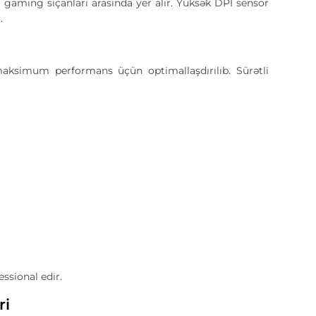
aming siçanları arasında yer alır. Yüksək DPI sensor
.
simum performans üçün optimallaşdırılıb. Sürətli
ssional edir.
ri