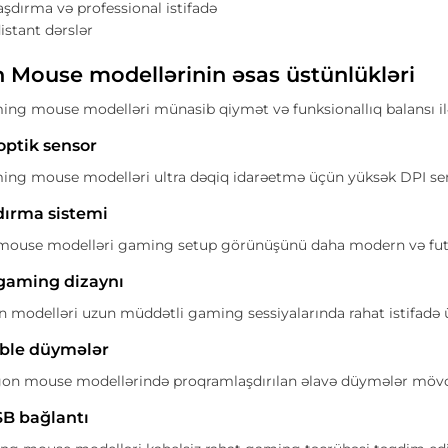
şdırma və professional istifadə
distant dərslər
 Mouse modellərinin əsas üstünlükləri
g mouse modelləri münasib qiymət və funksionallıq balansı ilə 
optik sensor
ng mouse modelləri ultra dəqiq idarəetmə üçün yüksək DPI sens
dırma sistemi
use modelləri gaming setup görünüşünü daha modern və futur
gaming dizaynı
n modelləri uzun müddətli gaming sessiyalarında rahat istifadə
le düymələr
gon mouse modellərində proqramlaşdırılan əlavə düymələr möv
SB bağlantı