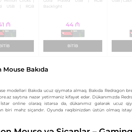
 Million Clicks |
Gold Plated USB | RGB
USB | Cabl
ted USB | RGB
Backlight
41
₼
44
₼
BITIB
BITIB
n Mouse Bakıda
e modelləri Bakıda ucuz qiymətə almaq. Bakıda Redragon bren
e.az saytına nəzər yetirməniz kifayət edər. Dükanımızda Redrago
stər online olaraq istərsə də, dükanımız gələrək ucuz q
an biri məhz siçandır. Oyunda rəqibinizdən üstün olmaq istəy
on Mouse və Siçanlar – Gaming