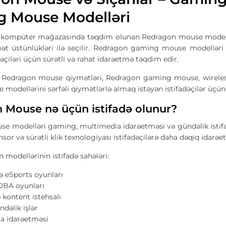
 Mouse Modelləri
kompüter mağazasında təqdim olunan Redragon mouse modellə
t üstünlükləri ilə seçilir. Redragon gaming mouse modelləri
dəçiləri üçün sürətli və rahat idarəetmə təqdim edir.
 Redragon mouse qiymətləri, Redragon gaming mouse, wirele
modellərini sərfəli qiymətlərlə almaq istəyən istifadəçilər üçü
 Mouse nə üçün istifadə olunur?
e modelləri gaming, multimedia idarəetməsi və gündəlik istifa
sor və sürətli klik texnologiyası istifadəçilərə daha dəqiq idarə
 modellərinin istifadə sahələri:
 eSports oyunları
OBA oyunları
 kontent istehsalı
ndəlik işlər
a idarəetməsi