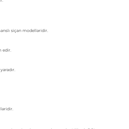
r.
nslı siçan modelləridir.
 edir.
yaradır.
əridir.