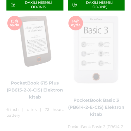
DAXILI HISSƏLI
DAXILI HISSƏLI
ÖDƏNIŞ
ÖDƏNIŞ
15₼
14₼
ayda
ayda
PocketBook 615 Plus
(PB615-2-X-CIS) Elektron
kitab
PocketBook Basic 3
(PB614-2-E-CIS) Elektron
6-inch | e-ink | 72 hours
kitab
battery
PocketBook Basic 3 (PB614-2-