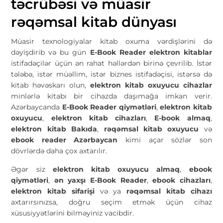
təcrübəsi və müasir
rəqəmsal kitab dünyası
Müasir texnologiyalar kitab oxuma vərdişlərini də
dəyişdirib və bu gün
E-Book Reader elektron kitablar
istifadəçilər üçün ən rahat həllərdən birinə çevrilib. İstər
tələbə, istər müəllim, istər biznes istifadəçisi, istərsə də
kitab həvəskarı olun,
elektron kitab oxuyucu cihazlar
minlərlə kitabı bir cihazda daşımağa imkan verir.
Azərbaycanda
E-Book Reader qiymətləri
,
elektron kitab
oxuyucu
,
elektron kitab cihazları
,
E-book almaq
,
elektron kitab Bakıda
,
rəqəmsal kitab oxuyucu
və
ebook reader Azərbaycan
kimi açar sözlər son
dövrlərdə daha çox axtarılır.
Əgər siz
elektron kitab oxuyucu almaq
,
ebook
qiymətləri
,
ən yaxşı E-Book Reader
,
ebook cihazları
,
elektron kitab sifarişi
və ya
rəqəmsal kitab cihazı
axtarırsınızsa, doğru seçim etmək üçün cihaz
xüsusiyyətlərini bilməyiniz vacibdir.