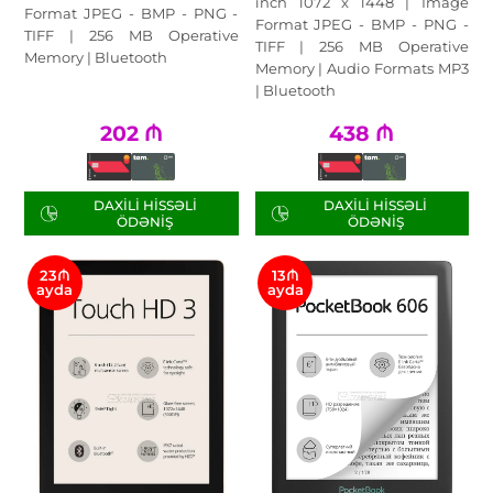
inch 1072 x 1448 | Image
Format JPEG - BMP - PNG -
Format JPEG - BMP - PNG -
TIFF | 256 MB Operative
TIFF | 256 MB Operative
Memory | Bluetooth
Memory | Audio Formats MP3
| Bluetooth
202
₼
438
₼
DAXILI HISSƏLI
DAXILI HISSƏLI
ÖDƏNIŞ
ÖDƏNIŞ
23₼
13₼
ayda
ayda