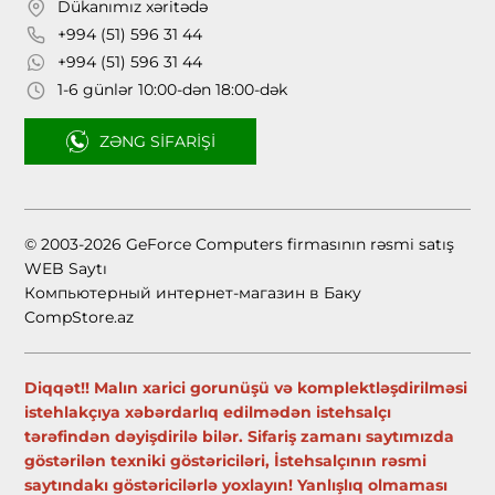
Dükanımız xəritədə
+994 (51) 596 31 44
+994 (51) 596 31 44
1-6 günlər 10:00-dən 18:00-dək
ZƏNG SIFARIŞI
© 2003-2026 GeForce Computers firmasının rəsmi satış
WEB Saytı
Компьютерный интернет-магазин в Баку
CompStore.az
Diqqət!! Malın xarici gorunüşü və komplektləşdirilməsi
istehlakçıya xəbərdarlıq edilmədən istehsalçı
tərəfindən dəyişdirilə bilər. Sifariş zamanı saytımızda
göstərilən texniki göstəriciləri, İstehsalçının rəsmi
saytındakı göstəricilərlə yoxlayın! Yanlışlıq olmaması