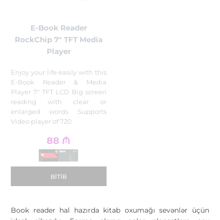
E-Book Reader
RockChip 7" TFT Media
Player
Enjoy your life easily with this
E-Book Reader & Media
Player 7" TFT LCD Big screen
reading with clear or
enlarged words Supports
Video player of 720
88
₼
BITIB
Book reader hal hazırda kitab oxumağı sevənlər üçün