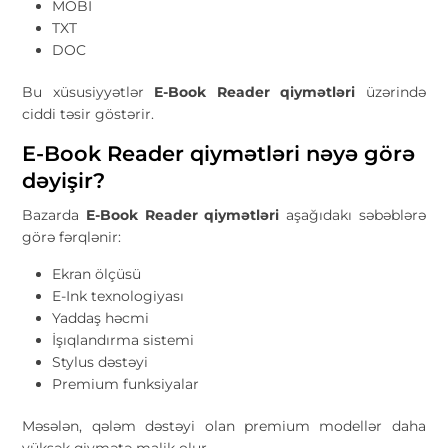
MOBI
TXT
DOC
Bu xüsusiyyətlər
E-Book Reader qiymətləri
üzərində
ciddi təsir göstərir.
E-Book Reader qiymətləri nəyə görə
dəyişir?
Bazarda
E-Book Reader qiymətləri
aşağıdakı səbəblərə
görə fərqlənir:
Ekran ölçüsü
E-Ink texnologiyası
Yaddaş həcmi
İşıqlandırma sistemi
Stylus dəstəyi
Premium funksiyalar
Məsələn, qələm dəstəyi olan premium modellər daha
yüksək qiymətə malik olur.