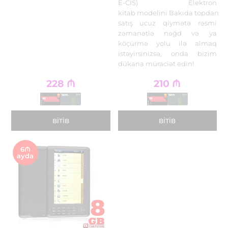
E-CIS) Elektron
kitab modelini Bakıda topdan
satış ucuz qiymətə rəsmi
zəmanətlə nəğd və ya
köçürmə yolu ilə almaq
istəyirsinizsə, onda bizim
dükana müraciət edin!
228
₼
210
₼
BITIB
BITIB
6₼
ayda