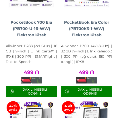
PocketBook 700 Era
PocketBook Era Color
(PB700-U-16-WW)
(PB700K3-1-WW)
Elektron Kitab
Elektron Kitab
Allwinner B288 (2x1 GHz) | 16
Allwinner B300 (4x1.8GHz) |
GB | 7-inch | E Ink Carta™ |
32 GB | 7-inch | E Ink Kaleido 3
IPX8 | 300 PPI | SMARTlight |
| 300 PPI (ağ-qara), 150 PPI
Text-to-Speech
(rəngli) | IPX8
499
₼
499
₼
DAXILI HISSƏLI
DAXILI HISSƏLI
ÖDƏNIŞ
ÖDƏNIŞ
42₼
43₼
ayda
ayda