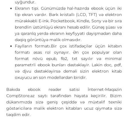
uyğundur.
Ekranın tipi. Günümüzdə hal-hazırda ebook üçün iki
tip ekran vardır. Bərk kristallı (LCD, TFT) və elektron
mürəkkəbli E-ink. Pocketbook, Kindle, Sony və bir sıra
brendlin üstünlüyü ekranı hesab edilir. Günəş şüası və
ya qaranlq yerdə ekranın keyfiyyəti dəyişmədən daha
dəqiq görüntüyə malik olmasıdır.
Faylların formatı.Bir çox istifadəçilər üçün kitabın
formatı əsas rol oynayır. Ən çox populyar olan
format növü epub, fb2, txt sayılır və minimal
parametrli ebook bunları dəstəkləyir. Lakin doc, pdf,
və djvu dəstəkləyirsə deməli sizin elektron kitab
oxuyucu ən son modellərdən biridir.
Bakıda ebook reader satisi İnternet-Maqazin
CompStore.az saytı tərəfindən həyata keçirilir. Bizim
dükanımızda sizə geniş çeşiddə və müxtəlif texniki
göstəricilərə malik elektron kitabları ucuz qiymətə sizə
təqdim edir.