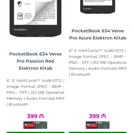
PocketBook 634 Verse
Pro Azure Elektron Kitab
6" E Ink®Carta™ 1448×1072 |
PocketBook 634 Verse
Image Format JPEG - BMP -
Pro Passion Red
PNG - TIFF | 512 MB Operative
Elektron Kitab
Memory | Audio Formats MP3
| Bluetooth
6" E Ink®Carta™ 1448×1072 |
Image Format JPEG - BMP -
PNG - TIFF | 512 MB Operative
Memory | Audio Formats MP3
| Bluetooth
399
₼
399
₼