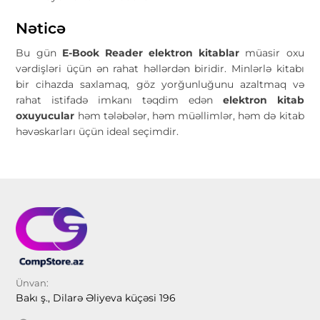
Nəticə
Bu gün
E-Book Reader elektron kitablar
müasir oxu
vərdişləri üçün ən rahat həllərdən biridir. Minlərlə kitabı
bir cihazda saxlamaq, göz yorğunluğunu azaltmaq və
rahat istifadə imkanı təqdim edən
elektron kitab
oxuyucular
həm tələbələr, həm müəllimlər, həm də kitab
həvəskarları üçün ideal seçimdir.
Ünvan:
Bakı ş., Dilarə Əliyeva küçəsi 196