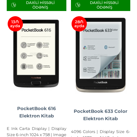
DAXILI HISSƏLI
DAXILI HISSƏLI
ÖDƏNIŞ
ÖDƏNIŞ
13₼
28₼
ayda
ayda
PocketBook 616
PocketBook 633 Color
Elektron Kitab
Elektron Kitab
E Ink Carta Display | Display
4096 Colors | Display Size 6-
Size 6-inch 1024 x 758 | Image