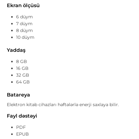
Ekran ölçüsü
6 düym
7 düym
8 düym
10 düym
Yaddaş
8 GB
16 GB
32 GB
64 GB
Batareya
Elektron kitab cihazları həftələrlə enerji saxlaya bilir.
Fayl dəstəyi
PDF
EPUB