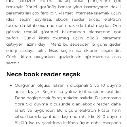
ideal cihazdır. Forma olaraq onlar planşetlərə çox
bənzəyir. Xarici görünüş bənzərliyinə baxmayaraq daxili
parametrləri çox fərqlidir. Planşet internetə işləmək üçün
ideal seçim sayılırsa, ebook reader ancaq elektron
formatda kitab oxumaq üçün nəzərdə tutulmuşdur. Ona
görədə texniki göstərici baxımından planşetdən çox
zəifdir. Çünki kitab oxumaq üçün güclü parametr
qətiyyən lazım deyil. Məhz bu səbəbdən 15 günə qədər
enerji saxlaya bilir. Əsas seçim isə ekranın seçimidir.
Çünki kitab oxuyarkən gözlərinizin ağrımaması əsas
şərtdir.
Necə book reader seçək
Qurğunun ölçüsü. Ekranın dioqanalı 5 və 10 düymə
arası dəyişir. Seçim isə yalnız istifadəçidən asılıdır.
Daha dəqiq desək öyrəşməkdən asılıdır. Daşınmasına
görə 5-8 düymə ölçüsündə olan ebook reader daha
rahat və uyğundur. Bu ölçülü elektron kitabı həm
cibdə həmdə çantada daşımaq rahatdır. 8-10 düymə
ölçülü isə ev şəraitində istifadə üçün daha məqsədə