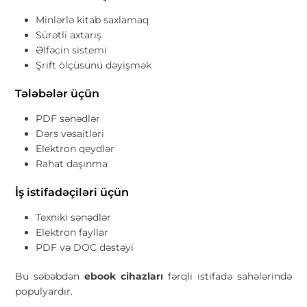
Minlərlə kitab saxlamaq
Sürətli axtarış
Əlfəcin sistemi
Şrift ölçüsünü dəyişmək
Tələbələr üçün
PDF sənədlər
Dərs vəsaitləri
Elektron qeydlər
Rahat daşınma
İş istifadəçiləri üçün
Texniki sənədlər
Elektron fayllar
PDF və DOC dəstəyi
Bu səbəbdən
ebook cihazları
fərqli istifadə sahələrində
populyardır.