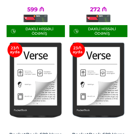
599
₼
272
₼
DAXILI HISSƏLI
DAXILI HISSƏLI
ÖDƏNIŞ
ÖDƏNIŞ
23₼
23₼
ayda
ayda