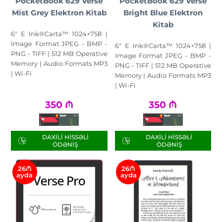
PocketBook 629 Verse
PocketBook 629 Verse
Mist Grey Elektron Kitab
Bright Blue Elektron
Kitab
6" E Ink®Carta™ 1024×758 |
Image Format JPEG - BMP -
6" E Ink®Carta™ 1024×758 |
PNG - TIFF | 512 MB Operative
Image Format JPEG - BMP -
Memory | Audio Formats MP3
PNG - TIFF | 512 MB Operative
| Wi-Fi
Memory | Audio Formats MP3
| Wi-Fi
350
₼
350
₼
DAXILI HISSƏLI
DAXILI HISSƏLI
ÖDƏNIŞ
ÖDƏNIŞ
26₼
26₼
ayda
ayda