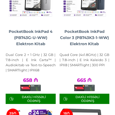
PocketBook InkPad 4
PocketBook InkPad
(PB743G-U-WW)
Color 3 (PB743K3-1-WW)
Elektron Kitab
Elektron Kitab
Dual Core 2 × 1 GHz | 32 GB |
Quad Core (4x1.8GHz) | 32 GB
7.8-inch | E Ink Carta™ |
| 7.8-inch | E Ink Kaleido 3 |
Audiokitab və Text-to-Speech
IPX8 | SMARTlight | 300 PPI
| SMARTlight | IPX68
658
₼
665
₼
DAXILI HISSƏLI
DAXILI HISSƏLI
ÖDƏNIŞ
ÖDƏNIŞ
39₼
18₼