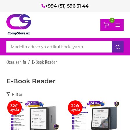
+994 (51) 596 31 44
2
Əsas səhifə
/
E-Book Reader
E-Book Reader
Filter
32₼
32₼
ayda
ayda