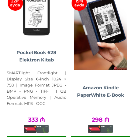
22₼
19₼
ayda
ayda
PocketBook 628
Elektron Kitab
SMARTlight Frontlight |
Display Size 6-inch 1024 ×
758 | Image Format JPEG -
Amazon Kindle
BMP - PNG - TIFF | 1 GB
PaperWhite E-Book
Operative Memory | Audio
Formats MP3 - OGG
333
₼
298
₼