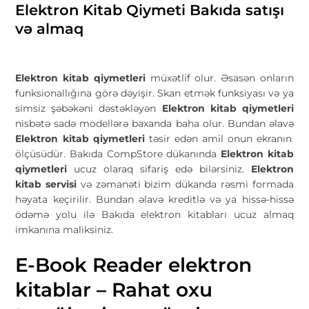
Elektron Kitab Qiymeti Bakıda satışı
və almaq
Elektron kitab qiymetleri
müxətlif olur. Əsasən onların
funksionallığına görə dəyişir. Skan etmək funksiyası və ya
simsiz şəbəkəni dəstəkləyən
Elektron kitab qiymetleri
nisbətə sadə modellərə baxanda baha olur. Bundan əlavə
Elektron kitab qiymetleri
təsir edən amil onun ekranın
ölçüsüdür. Bakıda CompStore dükanında
Elektron kitab
qiymetleri
ucuz olaraq sifariş edə bilərsiniz.
Elektron
kitab servisi
və zəmanəti bizim dükanda rəsmi formada
həyata keçirilir. Bundan əlavə kreditlə və ya hissə-hissə
ödəmə yolu ilə Bakıda elektron kitabları ucuz almaq
imkanına maliksiniz.
E-Book Reader elektron
kitablar – Rahat oxu