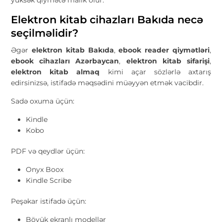
Elektron kitab cihazları Bakıda necə
seçilməlidir?
Əgər
elektron kitab Bakıda
,
ebook reader qiymətləri
,
ebook cihazları Azərbaycan
,
elektron kitab sifarişi
,
elektron kitab almaq
kimi açar sözlərlə axtarış
edirsinizsə, istifadə məqsədini müəyyən etmək vacibdir.
Sadə oxuma üçün:
Kindle
Kobo
PDF və qeydlər üçün:
Onyx Boox
Kindle Scribe
Peşəkar istifadə üçün:
Böyük ekranlı modellər