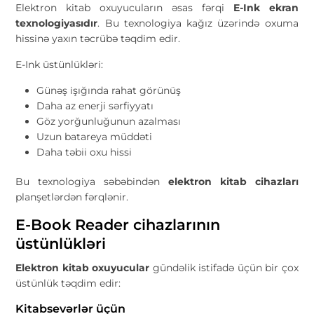
Elektron kitab oxuyucuların əsas fərqi
E-Ink ekran
texnologiyasıdır
. Bu texnologiya kağız üzərində oxuma
hissinə yaxın təcrübə təqdim edir.
E-Ink üstünlükləri:
Günəş işığında rahat görünüş
Daha az enerji sərfiyyatı
Göz yorğunluğunun azalması
Uzun batareya müddəti
Daha təbii oxu hissi
Bu texnologiya səbəbindən
elektron kitab cihazları
planşetlərdən fərqlənir.
E-Book Reader cihazlarının
üstünlükləri
Elektron kitab oxuyucular
gündəlik istifadə üçün bir çox
üstünlük təqdim edir:
Kitabsevərlər üçün