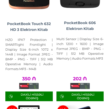
PocketBook 606
PocketBook Touch 632
Elektron Kitab
HD 3 Elektron Kitab
Multi Sensor | Display Size 6-
HZO IPX7 Protection |
inch 1200 × 1600 | Image
SMARTlight Frontlight |
Format JPEG - BMP - PNG -
Display Size 6-inch 1072 x
TIFF | 512 MB Operative
1448 | Image Format JPEG -
Memory | Audio Formats MP3
BMP - PNG - TIFF | 512 MB
Operative Memory | Audio
Formats MP3 - M4B
350
₼
202
₼
DAXILI HISSƏLI
DAXILI HISSƏLI
ÖDƏNIŞ
ÖDƏNIŞ