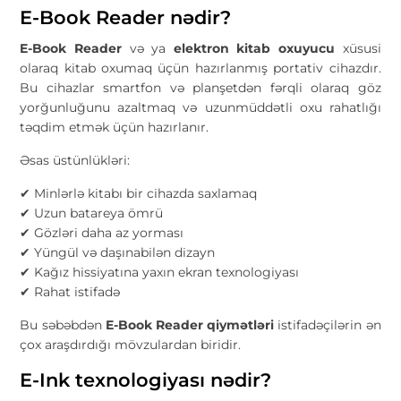
E-Book Reader nədir?
E-Book Reader
və ya
elektron kitab oxuyucu
xüsusi
olaraq kitab oxumaq üçün hazırlanmış portativ cihazdır.
Bu cihazlar smartfon və planşetdən fərqli olaraq göz
yorğunluğunu azaltmaq və uzunmüddətli oxu rahatlığı
təqdim etmək üçün hazırlanır.
Əsas üstünlükləri:
✔ Minlərlə kitabı bir cihazda saxlamaq
✔ Uzun batareya ömrü
✔ Gözləri daha az yorması
✔ Yüngül və daşınabilən dizayn
✔ Kağız hissiyatına yaxın ekran texnologiyası
✔ Rahat istifadə
Bu səbəbdən
E-Book Reader qiymətləri
istifadəçilərin ən
çox araşdırdığı mövzulardan biridir.
E-Ink texnologiyası nədir?