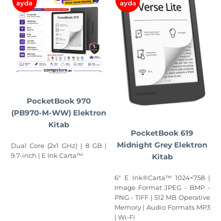
ayda
ayda
PocketBook 970
(PB970-M-WW) Elektron
Kitab
PocketBook 619
Midnight Grey Elektron
Dual Core (2x1 GHz) | 8 GB |
9.7-inch | E Ink Carta™
Kitab
6" E Ink®Carta™ 1024×758 |
Image Format JPEG - BMP -
PNG - TIFF | 512 MB Operative
Memory | Audio Formats MP3
| Wi-Fi