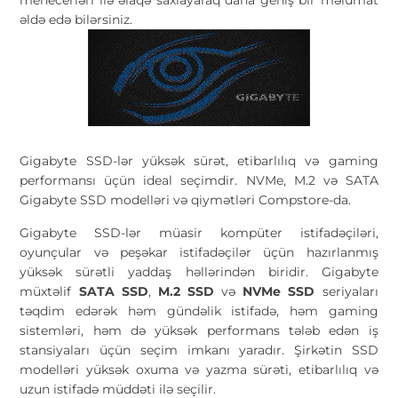
əldə edə bilərsiniz.
Gigabyte SSD-lər yüksək sürət, etibarlılıq və gaming
performansı üçün ideal seçimdir. NVMe, M.2 və SATA
Gigabyte SSD modelləri və qiymətləri Compstore-da.
Gigabyte SSD-lər müasir kompüter istifadəçiləri,
oyunçular və peşəkar istifadəçilər üçün hazırlanmış
yüksək sürətli yaddaş həllərindən biridir. Gigabyte
müxtəlif
SATA SSD
,
M.2 SSD
və
NVMe SSD
seriyaları
təqdim edərək həm gündəlik istifadə, həm gaming
sistemləri, həm də yüksək performans tələb edən iş
stansiyaları üçün seçim imkanı yaradır. Şirkətin SSD
modelləri yüksək oxuma və yazma sürəti, etibarlılıq və
uzun istifadə müddəti ilə seçilir.