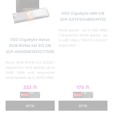
SSD Gigabyte 480 GB
(GP-GSTFS31480GNTD)
Read speed : up to 550 MB/s
/ Sequential Write speed : up
SSD Gigabyte Aorus
to 480 MB/s | TRIM & S.M.A.R.T
supported
RGB NVMe M2 512 GB
(GP-ASM2NE2512GTTDR)
Aorus RGB NVMe M.2 512GB |
Sequential read speeds up to
3480 MB/s and sequential
write speeds up to 2000 MB/s
333
₼
175
₼
BITIB
BITIB