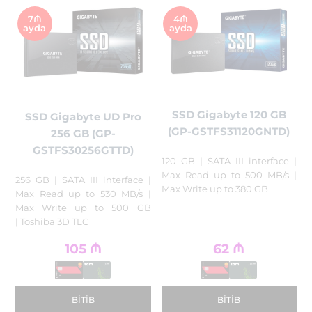
7₼
4₼
ayda
ayda
SSD Gigabyte 120 GB
SSD Gigabyte UD Pro
(GP-GSTFS31120GNTD)
256 GB (GP-
GSTFS30256GTTD)
120 GB | SATA III interface |
Max Read up to 500 MB/s |
256 GB | SATA III interface |
Max Write up to 380 GB
Max Read up to 530 MB/s |
Max Write up to 500 GB
| Toshiba 3D TLC
105
₼
62
₼
BITIB
BITIB