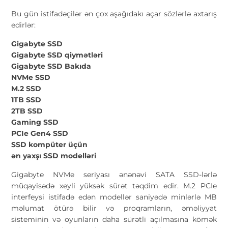
Bu gün istifadəçilər ən çox aşağıdakı açar sözlərlə axtarış
edirlər:
Gigabyte SSD
Gigabyte SSD qiymətləri
Gigabyte SSD Bakıda
NVMe SSD
M.2 SSD
1TB SSD
2TB SSD
Gaming SSD
PCIe Gen4 SSD
SSD kompüter üçün
ən yaxşı SSD modelləri
Gigabyte NVMe seriyası ənənəvi SATA SSD-lərlə
müqayisədə xeyli yüksək sürət təqdim edir. M.2 PCIe
interfeysi istifadə edən modellər saniyədə minlərlə MB
məlumat ötürə bilir və proqramların, əməliyyat
sisteminin və oyunların daha sürətli açılmasına kömək