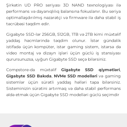
Şirkətin UD PRO seriyası 3D NAND texnologiyası ilə
performans və dayanıqlılıq balansına fokuslanır. Bu seriya
optimallaşdırılmış nəzarətçi və firmware ilə daha stabil iş
təcrübəsi təqdim edir.
Gigabyte SSD-lər 256GB, 512GB, 1TB və 2TB kimi müxtəlif
yaddaş həcmlərində təqdim olunur. İstər gündəlik
istifadə üçün kompüter, istər gaming sistem, istərsə də
video montaj və dizayn işləri üçün güclü iş stansiyası
qurursunuzsa, uyğun Gigabyte SSD seçə bilərsiniz.
Compstore-da müxtəlif
Gigabyte SSD qiymətləri
,
Gigabyte SSD Bakıda
,
NVMe SSD modelləri
və gaming
sistemlər üçün sürətli yaddaş həlləri tapa bilərsiniz.
Sisteminizin sürətini artırmaq və daha stabil performans
əldə etmək üçün Gigabyte SSD modelləri güclü seçimdir