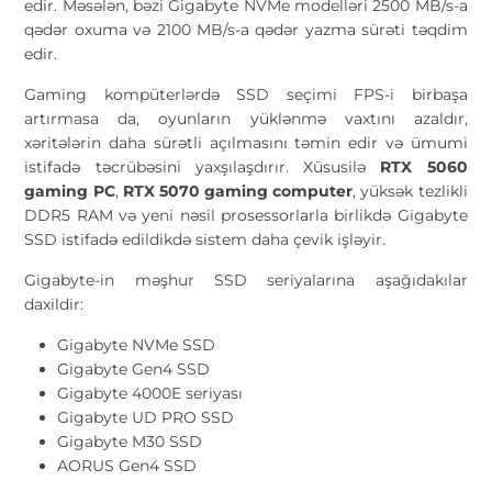
edir. Məsələn, bəzi Gigabyte NVMe modelləri 2500 MB/s-a
qədər oxuma və 2100 MB/s-a qədər yazma sürəti təqdim
edir.
Gaming kompüterlərdə SSD seçimi FPS-i birbaşa
artırmasa da, oyunların yüklənmə vaxtını azaldır,
xəritələrin daha sürətli açılmasını təmin edir və ümumi
istifadə təcrübəsini yaxşılaşdırır. Xüsusilə
RTX 5060
gaming PC
,
RTX 5070 gaming computer
, yüksək tezlikli
DDR5 RAM və yeni nəsil prosessorlarla birlikdə Gigabyte
SSD istifadə edildikdə sistem daha çevik işləyir.
Gigabyte-in məşhur SSD seriyalarına aşağıdakılar
daxildir:
Gigabyte NVMe SSD
Gigabyte Gen4 SSD
Gigabyte 4000E seriyası
Gigabyte UD PRO SSD
Gigabyte M30 SSD
AORUS Gen4 SSD