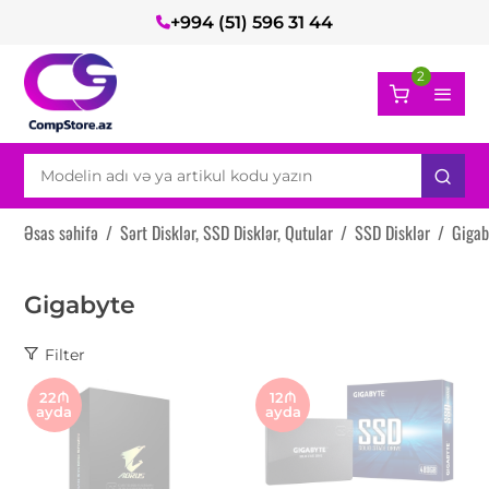
+994 (51) 596 31 44
2
Əsas səhifə
/
Sərt Disklər, SSD Disklər, Qutular
/
SSD Disklər
/
Gigab
Gigabyte
Filter
22₼
12₼
ayda
ayda