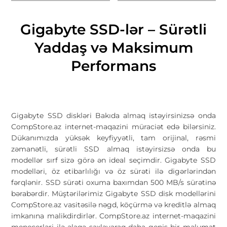
Gigabyte SSD-lər – Sürətli
Yaddaş və Maksimum
Performans
Gigabyte SSD diskləri Bakıda almaq istəyirsinizsə onda
CompStore.az internet-maqazini müraciət edə bilərsiniz.
Dükanımızda yüksək keyfiyyətli, tam orijinal, rəsmi
zəmanətli, sürətli SSD almaq istəyirsizsə onda bu
modellər sırf sizə görə ən ideal seçimdir. Gigabyte SSD
modelləri, öz etibarlılığı və öz sürəti ilə digərlərindən
fərqlənir. SSD sürəti oxuma baxımdan 500 MB/s sürətinə
bərabərdir. Müştərilərimiz Gigabyte SSD disk modellərini
CompStore.az vasitəsilə nəgd, köçürmə və kreditlə almaq
imkanına malikdirdirlər. CompStore.az internet-maqazini
menecerləri ilə əlaqə saxlayaraq daha geniş bir məlumat