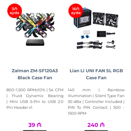
3₼
16₼
ayda
ayda
Zalman ZM-SF120A3
Lian Li UNI FAN SL RGB
Black Case Fan
Case Fan
800~1,500 RPM±10% | 54 CFM
140 mm | Rainbow
| Fluid Dynamic Bearing
Illumination | Silent Type Fan
| Mini USB 5-Pin to USB 2.0
30 dBa | Controller Included |
Pin Header x1
PIN To PIN Contact | 500 -
1500 RPM
39
₼
240
₼