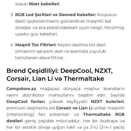
xüsusi
Riser kabelləri
.
RGB Led Şeritləri və Sleeved Kabellər:
Korpusun
daxili işıqlandırmasını gücləndirən maqnitli led
zolaqlar və ana plata/videokart üçün rəngli, hörülmüş
uzadıcı güc kabelləri.
Maqnit Toz Filtrləri:
Keysin daxilinə toz daxil
olmasının qarşısını alan və asanlıqla yuyulub
təmizlənən əlavə filtrlər.
Brend Çeşidliliyi: DeepCool, NZXT,
Corsair, Lian Li və Thermaltake
Compstore.az
mağazası dünyaca məşhur brendlərin
rəsmi distribütor məhsullarını təqdim edir. Saytda
DeepCool fanları
, yüksək keyfiyyətli
NZXT kulerləri
,
premium seqmentə aid
Corsair və Lian Li
unikal maqnitli
(interlocking) fan sistemləri və
Thermaltake RGB
dəstləri
geniş çeşiddə mövcuddur. Hər bir büdcəyə və
hər bir estetik zövqə uyğun təkli və ya 3-lü (3-in-1 pack)