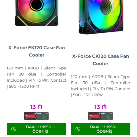
X-Force EK120 Case Fan
Cooler
X-Force CK120 Case Fan
Cooler
120 mm | ARGB | Silent Type
Fan 30 dBa | Controller
120 mm | ARGB | Silent Type
Included | PIN To PIN Contact
Fan 30 dBa | Controller
| 500 - 1500 RPM
Included | PIN To PIN Contact
| 500 - 1500 RPM
13
₼
13
₼
DAXILI HISSƏLI
DAXILI HISSƏLI
ÖDƏNIŞ
ÖDƏNIŞ