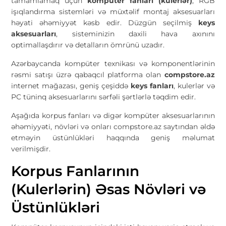
tamamlamaq üçün
kompüter fanları (kulerlər)
, RGB
işıqlandırma sistemləri və müxtəlif montaj aksesuarları
həyati əhəmiyyət kəsb edir. Düzgün seçilmiş
keys
aksesuarları
, sisteminizin daxili hava axınını
optimallaşdırır və detalların ömrünü uzadır.
Azərbaycanda kompüter texnikası və komponentlərinin
rəsmi satışı üzrə qabaqcıl platforma olan
compstore.az
internet mağazası, geniş çeşiddə
keys fanları
, kulerlər və
PC tüninq aksesuarlarını sərfəli şərtlərlə təqdim edir.
Aşağıda korpus fanları və digər kompüter aksesuarlarının
əhəmiyyəti, növləri və onları compstore.az saytından əldə
etməyin üstünlükləri haqqında geniş məlumat
verilmişdir.
Korpus Fanlarının
(Kulerlərin) Əsas Növləri və
Üstünlükləri