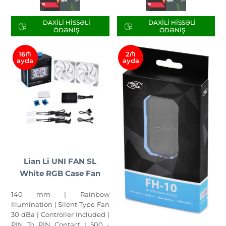
DAXILI HISSƏLI
DAXILI HISSƏLI
ÖDƏNIŞ
ÖDƏNIŞ
16₼
2₼
ayda
ayda
Lian Li UNI FAN SL
White RGB Case Fan
140 mm | Rainbow
Illumination | Silent Type Fan
30 dBa | Controller Included |
PIN To PIN Contact | 500 -