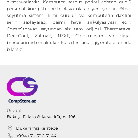
aksessuarlardır. Kompüter korpus pərləri adətən güclü
personal kompüterlərdə əlavə olaraq yerləşdirilir. Əlavə
soyutma sistemi kimi qurulur və kompüterin daxilini
sərin saxlayaraq, daimi hava sirkulyasiyası edir.
CompStore.az saytından siz tam orijinal Thermatake,
DeepCool, Zalman, NZXT, Collermaster və digər
brendlərin istehsalı olan kullerləri ucuz qiymətə əldə edə
bilərsiz.
Ünvan:
Bakı ş., Dilarə Əliyeva küçəsi 196
Dükanımız xəritədə
+994 (51) 596 31 44