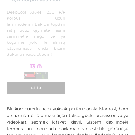
DeepCool XFAN 120U R/R
Korpus üçün
fan modelini Bakıda topdan
satış ucuz qiymətə rəsmi
zəmanətlə nəğd və ya
köçürmə yolu ilə almaq
istəyirsinizsə, onda bizim
dükana müraciət edin!
13
₼
BITIB
Bir kompüterin həm yüksək performansla işləməsi, həm
də uzunömürlü olması üçün təkcə güclü prosessor və ya
videokart seçmək kifayət deyil. Sistem daxilindəki
temperaturu normada saxlamaq və estetik görünüşü