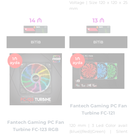
Voltage | Size 120 x 120 x 25
mm
14
₼
13
₼
BITIB
BITIB
1₼
1₼
ayda
ayda
Fantech Gaming PC Fan
Turbine FC-121
Fantech Gaming PC Fan
120 mm | 3 Led Color avail
Turbine FC-123 RGB
(blue)(Red)(Green) | Silent