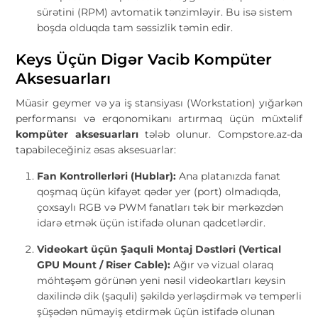
sürətini (RPM) avtomatik tənzimləyir. Bu isə sistem
boşda olduqda tam səssizlik təmin edir.
Keys Üçün Digər Vacib Kompüter
Aksesuarları
Müasir geymer və ya iş stansiyası (Workstation) yığarkən
performansı və erqonomikanı artırmaq üçün müxtəlif
kompüter aksesuarları
tələb olunur. Compstore.az-da
tapabileceğiniz əsas aksesuarlar:
Fan Kontrollerləri (Hublar):
Ana platanızda fanat
qoşmaq üçün kifayət qədər yer (port) olmadıqda,
çoxsaylı RGB və PWM fanatları tək bir mərkəzdən
idarə etmək üçün istifadə olunan qadcetlərdir.
Videokart üçün Şaquli Montaj Dəstləri (Vertical
GPU Mount / Riser Cable):
Ağır və vizual olaraq
möhtəşəm görünən yeni nəsil videokartları keysin
daxilində dik (şaquli) şəkildə yerləşdirmək və temperli
şüşədən nümayiş etdirmək üçün istifadə olunan