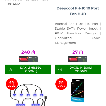
1500 RPM
Deepcool FH-10 10 Port
Fan HUB
Internal Fan HUB | 10 Port |
Stable SATA Power Input |
PWM Function Design |
Optimized Cable
Management
240
₼
27
₼
DAXILI HISSƏLI
DAXILI HISSƏLI
ÖDƏNIŞ
ÖDƏNIŞ
4₼
3₼
ayda
ayda