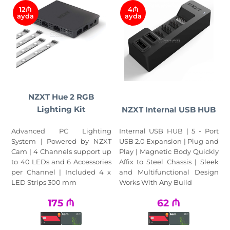
12₼
4₼
ayda
ayda
NZXT Hue 2 RGB
Lighting Kit
NZXT Internal USB HUB
Advanced PC Lighting
Internal USB HUB | 5 - Port
System | Powered by NZXT
USB 2.0 Expansion | Plug and
Cam | 4 Channels support up
Play | Magnetic Body Quickly
to 40 LEDs and 6 Accessories
Affix to Steel Chassis | Sleek
per Channel | Included 4 x
and Multifunctional Design
LED Strips 300 mm
Works With Any Build
175
₼
62
₼