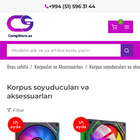
+994 (51) 596 31 44
2
Əsas səhifə
/
Korpuslar və Aksessuarları
/
Korpus soyuducuları və aks
Korpus soyuducuları və
aksessuarları
Filter
1₼
1₼
ayda
ayda