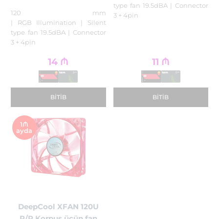
type fan 19.5dBA | Connector
120 mm
3 + 4pin
| RGB Illumination | Silent
type fan 19.5dBA | Connector
3 + 4pin
14
₼
11
₼
BITIB
BITIB
1₼
ayda
DeepCool XFAN 120U
R/R Korpus üçün fan