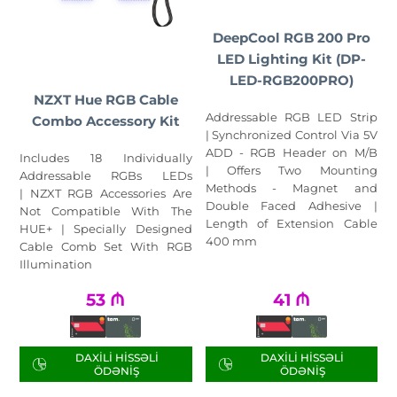
DeepCool RGB 200 Pro
LED Lighting Kit (DP-
LED-RGB200PRO)
NZXT Hue RGB Cable
Addressable RGB LED Strip
Combo Accessory Kit
| Synchronized Control Via 5V
ADD - RGB Header on M/B
Includes 18 Individually
| Offers Two Mounting
Addressable RGBs LEDs
Methods - Magnet and
| NZXT RGB Accessories Are
Double Faced Adhesive |
Not Compatible With The
Length of Extension Cable
HUE+ | Specially Designed
400 mm
Cable Comb Set With RGB
Illumination
53
₼
41
₼
DAXILI HISSƏLI
DAXILI HISSƏLI
ÖDƏNIŞ
ÖDƏNIŞ