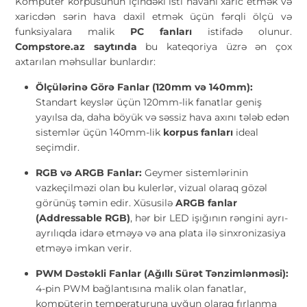
Kompüter korpusunun içindəki isti havanı xaric etmək və
xaricdən sərin hava daxil etmək üçün fərqli ölçü və
funksiyalara malik
PC fanları
istifadə olunur.
Compstore.az saytında
bu kateqoriya üzrə ən çox
axtarılan məhsullar bunlardır:
Ölçülərinə Görə Fanlar (120mm və 140mm):
Standart keyslər üçün 120mm-lik fanatlar geniş
yayılsa da, daha böyük və səssiz hava axını tələb edən
sistemlər üçün 140mm-lik
korpus fanları
ideal
seçimdir.
RGB və ARGB Fanlar:
Geymer sistemlərinin
vazkeçilməzi olan bu kulerlər, vizual olaraq gözəl
görünüş təmin edir. Xüsusilə
ARGB fanlar
(Addressable RGB)
, hər bir LED işığının rəngini ayrı-
ayrılıqda idarə etməyə və ana plata ilə sinxronizasiya
etməyə imkan verir.
PWM Dəstəkli Fanlar (Ağıllı Sürət Tənzimlənməsi):
4-pin PWM bağlantısına malik olan fanatlar,
kompüterin temperaturuna uyğun olaraq fırlanma