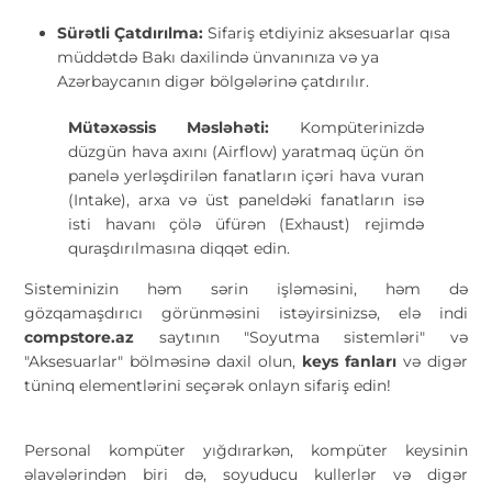
Sürətli Çatdırılma:
Sifariş etdiyiniz aksesuarlar qısa
müddətdə Bakı daxilində ünvanınıza və ya
Azərbaycanın digər bölgələrinə çatdırılır.
Mütəxəssis Məsləhəti:
Kompüterinizdə
düzgün hava axını (Airflow) yaratmaq üçün ön
panelə yerləşdirilən fanatların içəri hava vuran
(Intake), arxa və üst paneldəki fanatların isə
isti havanı çölə üfürən (Exhaust) rejimdə
quraşdırılmasına diqqət edin.
Sisteminizin həm sərin işləməsini, həm də
gözqamaşdırıcı görünməsini istəyirsinizsə, elə indi
compstore.az
saytının "Soyutma sistemləri" və
"Aksesuarlar" bölməsinə daxil olun,
keys fanları
və digər
tüninq elementlərini seçərək onlayn sifariş edin!
Personal kompüter yığdırarkən, kompüter keysinin
əlavələrindən biri də, soyuducu kullerlər və digər