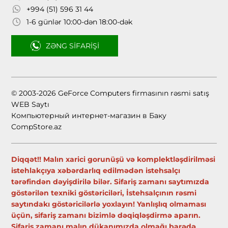
+994 (51) 596 31 44
1-6 günlər 10:00-dən 18:00-dək
ZƏNG SIFARIŞI
© 2003-2026 GeForce Computers firmasının rəsmi satış
WEB Saytı
Компьютерный интернет-магазин в Баку
CompStore.az
Diqqət!! Malın xarici gorunüşü və komplektləşdirilməsi
istehlakçıya xəbərdarlıq edilmədən istehsalçı
tərəfindən dəyişdirilə bilər. Sifariş zamanı saytımızda
göstərilən texniki göstəriciləri, İstehsalçının rəsmi
saytındakı göstəricilərlə yoxlayın! Yanlışlıq olmaması
üçün, sifariş zamanı bizimlə dəqiqləşdirmə aparın.
Sifariş zamanı malın dükanımızda olmağı barədə