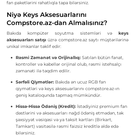
fan paketlərini rahatlıqla tapa bilərsiniz.
Niyə Keys Aksesuarlarını
Compstore.az-dan Almalısınız?
Bakıda kompüter soyutma sistemləri və
keys
aksesuarları satışı
üzrə compstore.az saytı müştərilərinə
unikal imkanlar təklif edir:
Rəsmi Zəmanət və Orijinallıq:
Satılan bütün fanat,
kontroller və kabellər orijinal olub, rəsmi istehsalçı
zəmanəti ilə təqdim edilir.
Sərfəli Qiymətlər:
Bakıda ən ucuz RGB fan
qiymətləri və keys aksesuarlarını compstore.az-ın
geniş kataloqunda tapmaq mümkündür.
Hissə-Hissə Ödəniş (Kredit):
İstədiyiniz premium fan
dəstlərini və aksesuarları nağd ödəniş etmədən, tək
şəxsiyyət vəsiqəsi və ya taksit kartları (Birkart,
Tamkart) vasitəsilə rəsmi faizsiz kreditlə əldə edə
bilərsiniz.