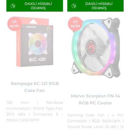
DAXILI HISSƏLI
DAXILI HISSƏLI
ÖDƏNIŞ
ÖDƏNIŞ
1₼
1₼
ayda
ayda
Rampage 6C-121 RGB
Case Fan
Marvo Scorpion FN-14
RGB PC Cooler
120 mm | Rainbow
Illumination | Silent Type Fan
20.9 dBa | Connector 3 -
Gaming Case Fan | 4 Pin
Molex | 1200 RPM
Connector | RGB Backlight |
Sound Noise Level 25 dB | 12