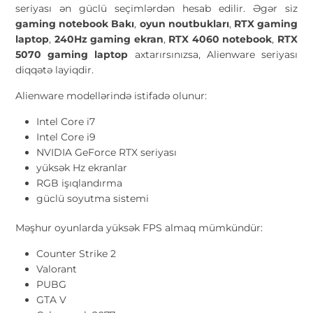
seriyası ən güclü seçimlərdən hesab edilir. Əgər siz
gaming notebook Bakı
,
oyun noutbukları
,
RTX gaming
laptop
,
240Hz gaming ekran
,
RTX 4060 notebook
,
RTX
5070 gaming laptop
axtarırsınızsa, Alienware seriyası
diqqətə layiqdir.
Alienware modellərində istifadə olunur:
Intel Core i7
Intel Core i9
NVIDIA GeForce RTX seriyası
yüksək Hz ekranlar
RGB işıqlandırma
güclü soyutma sistemi
Məşhur oyunlarda yüksək FPS almaq mümkündür:
Counter Strike 2
Valorant
PUBG
GTA V