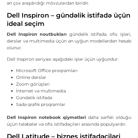
ən çox araşdırdığı mövzulardan biridir.
Dell Inspiron – gündəlik istifadə üçün
ideal seçim
Dell Inspiron noutbukları
gündəlik istifadə, ofis işləri,
dərslər və multimedia üçün ən uyğun modellərdən hesab
olunur.
Dell Inspiron seriyası aşağıdakı işlər üçün uyğundur:
Microsoft Office proqramları
Online dərslər
Zoom görüşləri
İnternet və multimedia
Gündəlik istifadə
Sadə qrafik proqramlar
Dell Inspiron notebook qiymətləri
daha sərfəli olduğu
üçün tələbələr və ofis istifadəçiləri arasında populyardır.
Dell Latitude – biznes istifadəçiləri