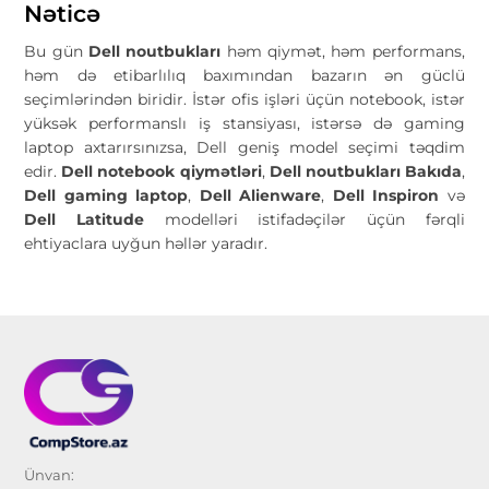
Nəticə
Bu gün
Dell noutbukları
həm qiymət, həm performans,
həm də etibarlılıq baxımından bazarın ən güclü
seçimlərindən biridir. İstər ofis işləri üçün notebook, istər
yüksək performanslı iş stansiyası, istərsə də gaming
laptop axtarırsınızsa, Dell geniş model seçimi təqdim
edir.
Dell notebook qiymətləri
,
Dell noutbukları Bakıda
,
Dell gaming laptop
,
Dell Alienware
,
Dell Inspiron
və
Dell Latitude
modelləri istifadəçilər üçün fərqli
ehtiyaclara uyğun həllər yaradır.
Ünvan: