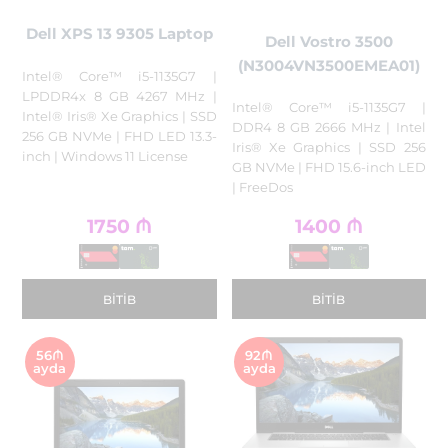
Dell XPS 13 9305 Laptop
Dell Vostro 3500
(N3004VN3500EMEA01)
Intel® Core™ i5-1135G7 |
LPDDR4x 8 GB 4267 MHz |
Intel® Core™ i5-1135G7 |
Intel® Iris® Xe Graphics | SSD
DDR4 8 GB 2666 MHz | Intel
256 GB NVMe | FHD LED 13.3-
Iris® Xe Graphics | SSD 256
inch | Windows 11 License
GB NVMe | FHD 15.6-inch LED
| FreeDos
1750
₼
1400
₼
BITIB
BITIB
56₼
92₼
ayda
ayda