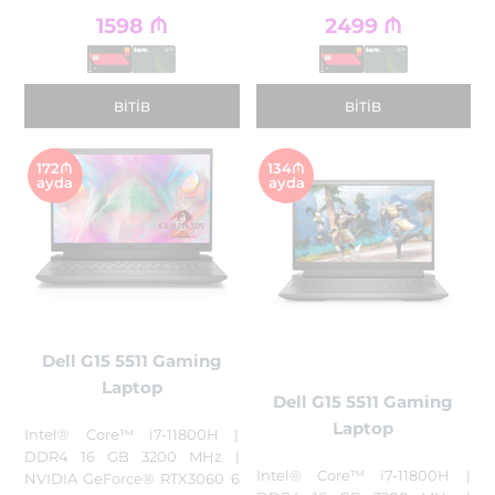
1598
₼
2499
₼
BITIB
BITIB
172₼
134₼
ayda
ayda
Dell G15 5511 Gaming
Laptop
Dell G15 5511 Gaming
Laptop
Intel® Core™ i7-11800H |
DDR4 16 GB 3200 MHz |
Intel® Core™ i7-11800H |
NVIDIA GeForce® RTX3060 6