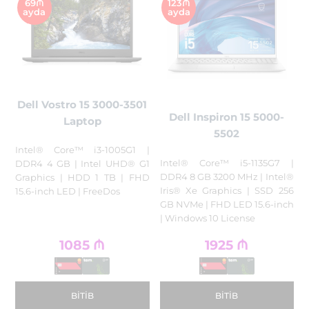
69₼
123₼
ayda
ayda
Dell Vostro 15 3000-3501
Dell Inspiron 15 5000-
Laptop
5502
Intel® Core™ i3-1005G1 |
Intel® Core™ i5-1135G7 |
DDR4 4 GB | Intel UHD® G1
DDR4 8 GB 3200 MHz | Intel®
Graphics | HDD 1 TB | FHD
Iris® Xe Graphics | SSD 256
15.6-inch LED | FreeDos
GB NVMe | FHD LED 15.6-inch
| Windows 10 License
1085
₼
1925
₼
BITIB
BITIB