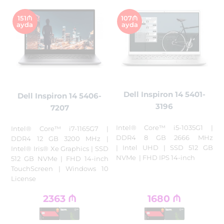
151₼
107₼
ayda
ayda
Dell Inspiron 14 5401-
Dell Inspiron 14 5406-
3196
7207
Intel® Core™ i5-1035G1 |
Intel® Core™ i7-1165G7 |
DDR4 8 GB 2666 MHz
DDR4 12 GB 3200 MHz |
| Intel UHD | SSD 512 GB
Intel® Iris® Xe Graphics | SSD
NVMe | FHD IPS 14-inch
512 GB NVMe | FHD 14-inch
TouchScreen | Windows 10
License
2363
₼
1680
₼