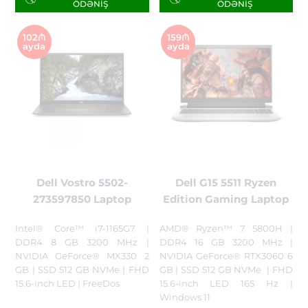
ÖDƏNIŞ
ÖDƏNIŞ
102₼
159₼
ayda
ayda
Dell Vostro 5502-
Dell G15 5511 Ryzen
273597850 Laptop
Edition Gaming Laptop
Intel® Core™ i7-1165G7 |
AMD® Ryzen™ 7 5800H |
DDR4 8 GB 3200 MHz |
DDR4 16 GB 3200 MHz |
NVIDIA GeForce® MX330 2
NVIDIA GeForce® RTX3060 6
GB | SSD 512 GB NVMe | FHD
GB | SSD 512 GB NVMe | FHD
15.6-inch LED | FreeDos
15.6-inch LED 165 Hz |
Windows 11