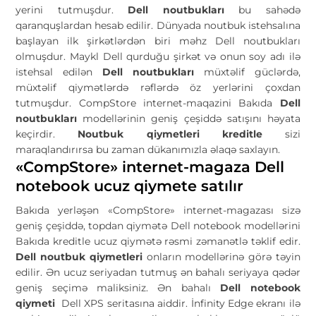
yerini tutmuşdur.
Dell noutbukları
bu sahədə
qaranquşlardan hesab edilir. Dünyada noutbuk istehsalına
başlayan ilk şirkətlərdən biri məhz Dell noutbukları
olmuşdur. Maykl Dell qurduğu şirkət və onun soy adı ilə
istehsal edilən
Dell noutbukları
müxtəlif güclərdə,
müxtəlif qiymətlərdə rəflərdə öz yerlərini çoxdan
tutmuşdur. CompStore internet-maqazini Bakıda
Dell
noutbukları
modellərinin geniş çeşiddə satışını həyata
keçirdir.
Noutbuk qiymetleri kreditle
sizi
maraqlandırırsa bu zaman dükanımızla əlaqə saxlayın.
«CompStore» internet-magaza Dell
notebook ucuz qiymete satılır
Bakıda yerləşən «CompStore» internet-magazası sizə
geniş çeşiddə, topdan qiymətə Dell notebook modellərini
Bakıda kreditle ucuz qiymətə rəsmi zəmanətlə təklif edir.
Dell noutbuk qiymetleri
onların modellərinə görə təyin
edilir. Ən ucuz seriyadan tutmuş ən bahalı seriyaya qədər
geniş seçimə maliksiniz. Ən bahalı
Dell notebook
qiymeti
Dell XPS seritasına aiddir. İnfinity Edge ekranı ilə