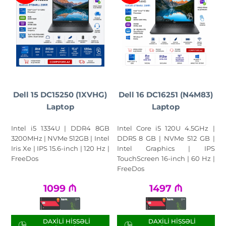
Dell 15 DC15250 (1XVHG)
Dell 16 DC16251 (N4M83)
Laptop
Laptop
Intel i5 1334U | DDR4 8GB
Intel Core i5 120U 4.5GHz |
3200MHz | NVMe 512GB | Intel
DDR5 8 GB | NVMe 512 GB |
Iris Xe | IPS 15.6-inch | 120 Hz |
Intel Graphics | IPS
FreeDos
TouchScreen 16-inch | 60 Hz |
FreeDos
1099
₼
1497
₼
DAXILI HISSƏLI
DAXILI HISSƏLI