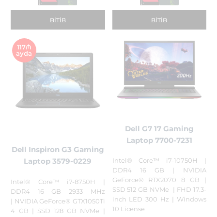
BITIB
BITIB
117₼
ayda
Dell G7 17 Gaming
Laptop 7700-7231
Dell Inspiron G3 Gaming
Intel® Core™ i7-10750H |
Laptop 3579-0229
DDR4 16 GB | NVIDIA
GeForce® RTX2070 8 GB |
Intel® Core™ i7-8750H |
SSD 512 GB NVMe | FHD 17.3-
DDR4 16 GB 2933 MHz
inch LED 300 Hz | Windows
| NVIDIA GeForce® GTX1050Ti
10 License
4 GB | SSD 128 GB NVMe |