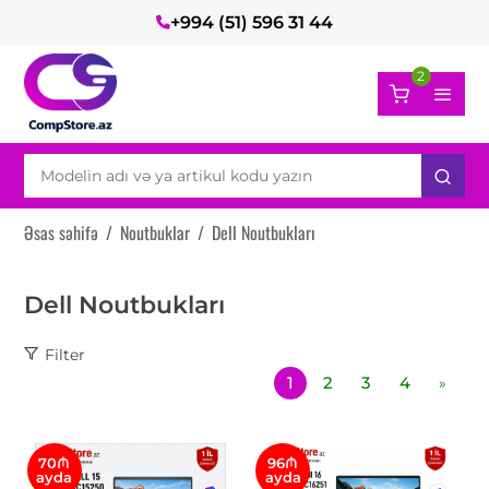
+994 (51) 596 31 44
2
Əsas səhifə
/
Noutbuklar
/
Dell Noutbukları
Dell Noutbukları
Filter
1
2
3
4
»
70₼
96₼
ayda
ayda