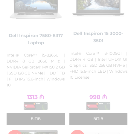
Dell Inspiron 15 3000-
Dell Inspiron 7580-8317
3501
Laptop
Intel® Core™ i3-1005G1 |
Intel® Core™ i5-8265U |
DDR4 4 GB | Intel UHD® G1
DDR4 8 GB 2666 MHz |
Graphics | SSD 256 GB NVMe |
NVIDIA GeForce® MX150 2 GB
FHD 15.6-inch LED | Windows
| SSD 128 GB NVMe | HDD 1 TB
10 License
| FHD IPS 15.6-inch | Windows
10
1313
₼
998
₼
BITIB
BITIB