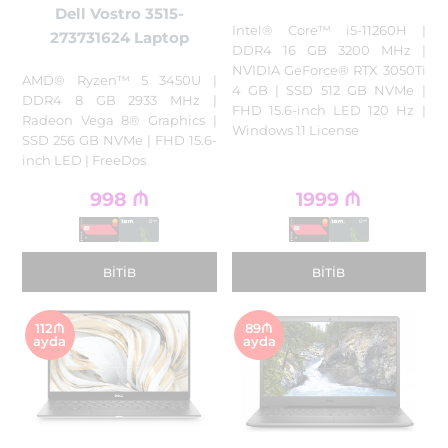
Dell Vostro 3515-
Intel® Core™ i5-11260H |
273731624 Laptop
DDR4 16 GB 3200 MHz |
NVIDIA GeForce® RTX 3050Ti
AMD® Ryzen™ 5 3450U |
4 GB | SSD 512 GB NVMe |
DDR4 8 GB 2933 MHz |
FHD 15.6-inch LED 120 Hz |
Radeon Vega 8® Graphics |
Windows 11 License
SSD 256 GB NVMe | FHD 15.6-
inch LED | FreeDos
998
₼
1999
₼
BITIB
BITIB
112₼
89₼
ayda
ayda