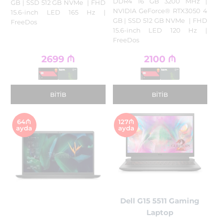
DDR4 16 GB 3200 MHz |
GB | SSD 512 GB NVMe | FHD
NVIDIA GeForce® RTX3050 4
15.6-inch LED 165 Hz |
GB | SSD 512 GB NVMe | FHD
FreeDos
15.6-inch LED 120 Hz |
FreeDos
2699
₼
2100
₼
BITIB
BITIB
64₼
127₼
ayda
ayda
Dell G15 5511 Gaming
Laptop