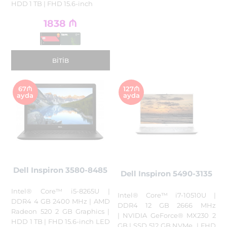
HDD 1 TB | FHD 15.6-inch
1838
₼
BITIB
67₼
127₼
ayda
ayda
Dell Inspiron 3580-8485
Dell Inspiron 5490-3135
Intel® Core™ i5-8265U |
Intel® Core™ i7-10510U |
DDR4 4 GB 2400 MHz | AMD
DDR4 12 GB 2666 MHz
Radeon 520 2 GB Graphics |
| NVIDIA GeForce® MX230 2
HDD 1 TB | FHD 15.6-inch LED
GB | SSD 512 GB NVMe | FHD