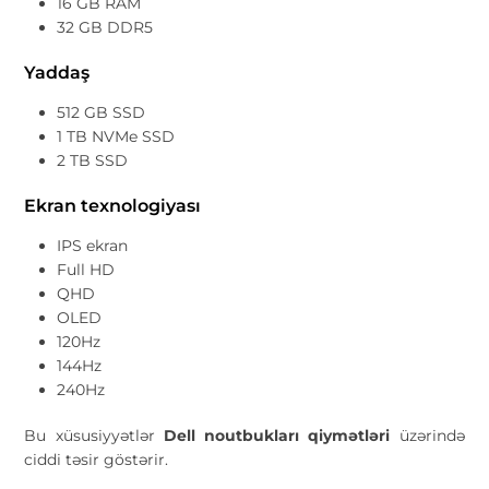
16 GB RAM
32 GB DDR5
Yaddaş
512 GB SSD
1 TB NVMe SSD
2 TB SSD
Ekran texnologiyası
IPS ekran
Full HD
QHD
OLED
120Hz
144Hz
240Hz
Bu xüsusiyyətlər
Dell noutbukları qiymətləri
üzərində
ciddi təsir göstərir.