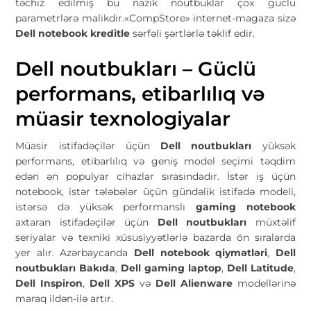
təchiz edilmiş bu nazik noutbuklar çox güclü
parametrlərə malikdir.«CompStore» internet-magaza sizə
Dell notebook kreditle
sərfəli şərtlərlə təklif edir.
Dell noutbukları – Güclü
performans, etibarlılıq və
müasir texnologiyalar
Müasir istifadəçilər üçün
Dell noutbukları
yüksək
performans, etibarlılıq və geniş model seçimi təqdim
edən ən populyar cihazlar sırasındadır. İstər iş üçün
notebook, istər tələbələr üçün gündəlik istifadə modeli,
istərsə də yüksək performanslı
gaming notebook
axtaran istifadəçilər üçün
Dell noutbukları
müxtəlif
seriyalar və texniki xüsusiyyətlərlə bazarda ön sıralarda
yer alır. Azərbaycanda
Dell notebook qiymətləri
,
Dell
noutbukları Bakıda
,
Dell gaming laptop
,
Dell Latitude
,
Dell Inspiron
,
Dell XPS
və
Dell Alienware
modellərinə
maraq ildən-ilə artır.