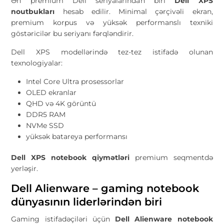
Ən premium Dell seriyalarından biri
Dell XPS
noutbukları
hesab edilir. Minimal çərçivəli ekran,
premium korpus və yüksək performanslı texniki
göstəricilər bu seriyanı fərqləndirir.
Dell XPS modellərində tez-tez istifadə olunan
texnologiyalar:
Intel Core Ultra prosessorlar
OLED ekranlar
QHD və 4K görüntü
DDR5 RAM
NVMe SSD
yüksək batareya performansı
Dell XPS notebook qiymətləri
premium seqmentdə
yerləşir.
Dell Alienware – gaming notebook
dünyasının liderlərindən biri
Gaming istifadəçiləri üçün
Dell Alienware notebook