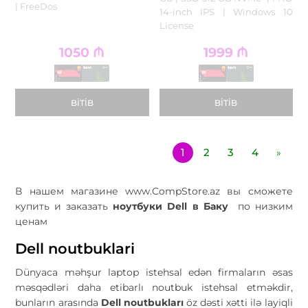
| FreeDos
14-inch IPS | Windows 10
License
1050
₼
1999
₼
BITIB
BITIB
1
2
3
4
»
В нашем магазине www.CompStore.az вы сможете
купить и заказать
ноутбуки Dell
в Баку
по низким
ценам
Dell noutbuklari
Dünyaca məhşur laptop istehsal edən firmaların əsas
məsqədləri daha etibarlı noutbuk istehsal etməkdir,
bunların arasında
Dell noutbukları
öz dəsti xətti ilə layiqli