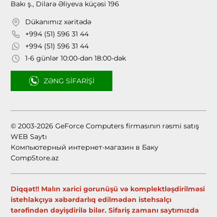
Bakı ş., Dilarə Əliyeva küçəsi 196
Dükanımız xəritədə
+994 (51) 596 31 44
+994 (51) 596 31 44
1-6 günlər 10:00-dən 18:00-dək
ZƏNG SIFARIŞI
© 2003-2026 GeForce Computers firmasının rəsmi satış
WEB Saytı
Компьютерный интернет-магазин в Баку
CompStore.az
Diqqət!! Malın xarici gorunüşü və komplektləşdirilməsi
istehlakçıya xəbərdarlıq edilmədən istehsalçı
tərəfindən dəyişdirilə bilər. Sifariş zamanı saytımızda