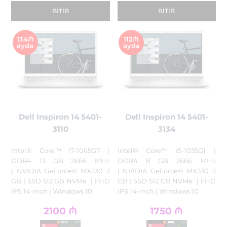
BITIB
BITIB
134₼
112₼
ayda
ayda
Dell Inspiron 14 5401-
Dell Inspiron 14 5401-
3110
3134
Intel® Core™ i7-1065G7 |
Intel® Core™ i5-1035G1 |
DDR4 12 GB 2666 MHz
DDR4 8 GB 2666 MHz
| NVIDIA GeForce® MX330 2
| NVIDIA GeForce® MX330 2
GB | SSD 512 GB NVMe | FHD
GB | SSD 512 GB NVMe | FHD
IPS 14-inch | Windows 10
IPS 14-inch | Windows 10
2100
₼
1750
₼