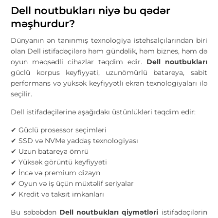
Dell noutbukları niyə bu qədər
məşhurdur?
Dünyanın ən tanınmış texnologiya istehsalçılarından biri
olan Dell istifadəçilərə həm gündəlik, həm biznes, həm də
oyun məqsədli cihazlar təqdim edir.
Dell noutbukları
güclü korpus keyfiyyəti, uzunömürlü batareya, sabit
performans və yüksək keyfiyyətli ekran texnologiyaları ilə
seçilir.
Dell istifadəçilərinə aşağıdakı üstünlükləri təqdim edir:
✔ Güclü prosessor seçimləri
✔ SSD və NVMe yaddaş texnologiyası
✔ Uzun batareya ömrü
✔ Yüksək görüntü keyfiyyəti
✔ İncə və premium dizayn
✔ Oyun və iş üçün müxtəlif seriyalar
✔ Kredit və taksit imkanları
Bu səbəbdən
Dell noutbukları qiymətləri
istifadəçilərin