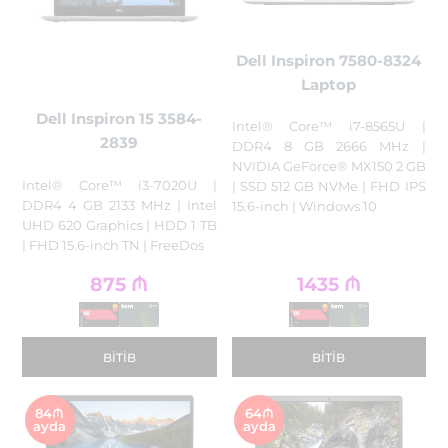
Dell Inspiron 7580-8324
Laptop
Dell Inspiron 15 3584-
Intel® Core™ i7-8565U |
2839
DDR4 8 GB 2666 MHz |
NVIDIA GeForce® MX150 2 GB
Intel® Core™ i3-7020U |
| SSD 512 GB NVMe | FHD IPS
DDR4 4 GB 2133 MHz | Intel
15.6-inch | Windows 10
UHD 620 Graphics | HDD 1 TB
| FHD 15.6-inch TN | FreeDos
875
₼
1435
₼
BITIB
BITIB
84₼
64₼
ayda
ayda