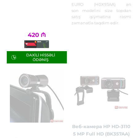
EURO (H0X93AA) ən
son modelini sizə topdan
satış qiymətinə rəsmi
zəmanətlə təqdim edir.
420
₼
DAXILI HISSƏLI
ÖDƏNIŞ
Веб-камера HP HD-3110
5 MP Full HD (BK357AA)