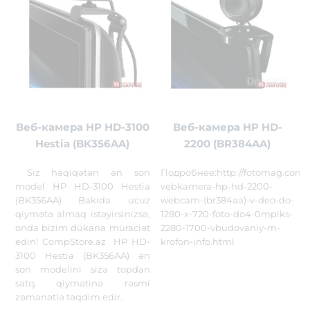
Веб-камера HP HD-3100
Веб-камера HP HD-
Hestia (BK356AA)
2200 (BR384AA)
Siz həqiqətən ən son
Подробнее:http://fotomag.com.
model HP HD-3100 Hestia
vebkamera-hp-hd-2200-
(BK356AA) Bakıda ucuz
webcam-(br384aa)-v-deo-do-
qiymətə almaq istəyirsinizsə,
1280-x-720-foto-do4-0mpiks-
onda bizim dükana müraciət
2280-1700-vbudovaniy-m-
edin! CompStore.az HP HD-
krofon-info.html
3100 Hestia (BK356AA) ən
son modelini sizə topdan
satış qiymətinə rəsmi
zəmanətlə təqdim edir.