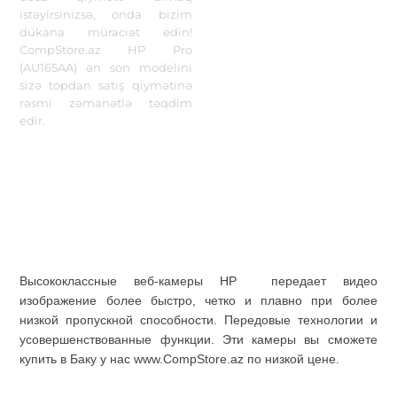
istəyirsinizsə, onda bizim
dükana müraciət edin!
CompStore.az HP Pro
(AU165AA) ən son modelini
sizə topdan satış qiymətinə
rəsmi zəmanətlə təqdim
edir.
Высококлассные веб-камеры HP передает видео
изображение более быстро, четко и плавно при более
низкой пропускной способности. Передовые технологии и
усовершенствованные функции. Эти камеры вы сможете
купить в Баку у нас www.CompStore.az по низкой цене.