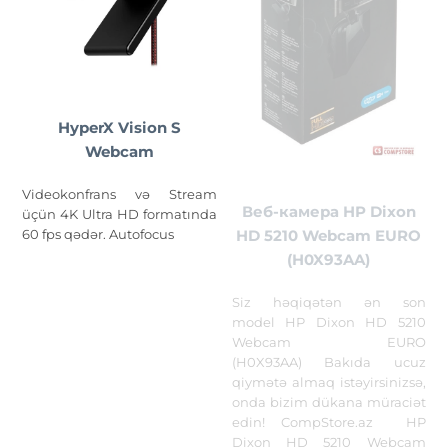
HyperX Vision S
Webcam
Videokonfrans və Stream
Веб-камера HP Dixon
üçün 4K Ultra HD formatında
60 fps qədər. Autofocus
HD 5210 Webcam EURO
(H0X93AA)
Siz həqiqətən ən son
model HP Dixon HD 5210
Webcam EURO
(H0X93AA) Bakıda ucuz
qiymətə almaq istəyirsinizsə,
onda bizim dükana müraciət
edin! CompStore.az HP
Dixon HD 5210 Webcam