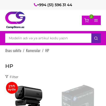
+994 (51) 596 31 44
2
Əsas səhifə
/
Kameralar
/
HP
HP
Filter
27₼
ayda