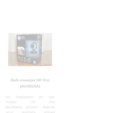
Веб-камера HP Pro
(AU165AA)
Siz həqiqətən ən son
model HP Pro
(AU165AA) printeri Bakıda
ucuz qiymətə almaq