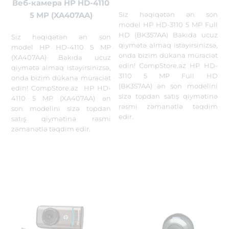
Веб-камера HP HD-4110
Siz həqiqətən ən son
5 MP (XA407AA)
model HP HD-3110 5 MP Full
HD (BK357AA) Bakıda ucuz
Siz həqiqətən ən son
qiymətə almaq istəyirsinizsə,
model HP HD-4110 5 MP
onda bizim dükana müraciət
(XA407AA) Bakıda ucuz
edin! CompStore.az HP HD-
qiymətə almaq istəyirsinizsə,
3110 5 MP Full HD
onda bizim dükana müraciət
(BK357AA) ən son modelini
edin! CompStore.az HP HD-
sizə topdan satış qiymətinə
4110 5 MP (XA407AA) ən
rəsmi zəmanətlə təqdim
son modelini sizə topdan
edir.
satış qiymətinə rəsmi
zəmanətlə təqdim edir.