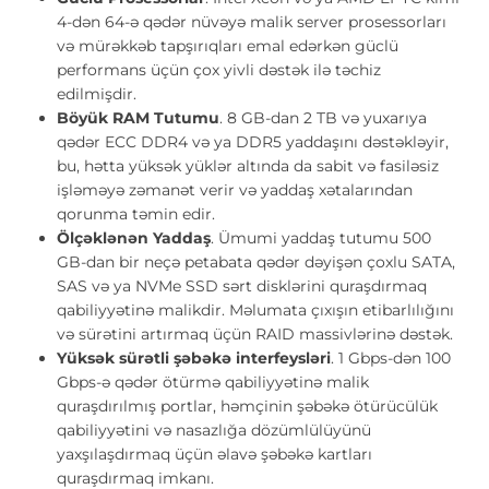
4-dən 64-ə qədər nüvəyə malik server prosessorları
və mürəkkəb tapşırıqları emal edərkən güclü
performans üçün çox yivli dəstək ilə təchiz
edilmişdir.
Böyük RAM Tutumu
. 8 GB-dan 2 TB və yuxarıya
qədər ECC DDR4 və ya DDR5 yaddaşını dəstəkləyir,
bu, hətta yüksək yüklər altında da sabit və fasiləsiz
işləməyə zəmanət verir və yaddaş xətalarından
qorunma təmin edir.
Ölçəklənən Yaddaş
. Ümumi yaddaş tutumu 500
GB-dan bir neçə petabata qədər dəyişən çoxlu SATA,
SAS və ya NVMe SSD sərt disklərini quraşdırmaq
qabiliyyətinə malikdir. Məlumata çıxışın etibarlılığını
və sürətini artırmaq üçün RAID massivlərinə dəstək.
Yüksək sürətli şəbəkə interfeysləri
. 1 Gbps-dən 100
Gbps-ə qədər ötürmə qabiliyyətinə malik
quraşdırılmış portlar, həmçinin şəbəkə ötürücülük
qabiliyyətini və nasazlığa dözümlülüyünü
yaxşılaşdırmaq üçün əlavə şəbəkə kartları
quraşdırmaq imkanı.