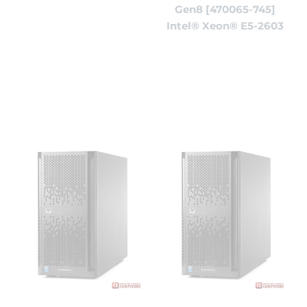
Gen8 [470065-745]
Intel® Xeon® E5-2603