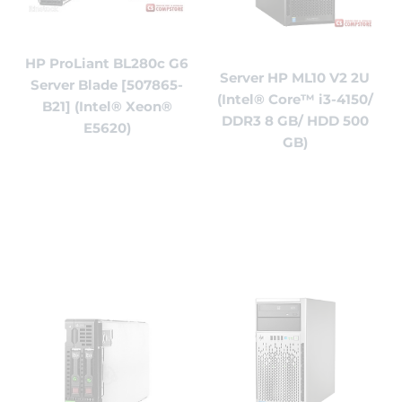
HP ProLiant BL280c G6
Server HP ML10 V2 2U
Server Blade [507865-
(Intel® Core™ i3-4150/
B21] (Intel® Xeon®
DDR3 8 GB/ HDD 500
E5620)
GB)