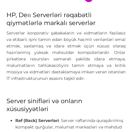
HP, Deıı Serverləri rəqabətli
qiymətlərlə markalı serverlər
Serverlər korporativ şəbəkələrin və xidmətlərin fasiləsiz
və etibarlı işini təmin edən böyük həcmli verilənləri emal
etmək, saxlamaq və idarə etmək üçün xüsusi olaraq
hazırlanmış yüksək məhsuldar kompüterlərdir. Onlar
şirkətlərə resursları səmərəli şəkildə idarə etməyə,
məlumatların təhlükəsizliyini təmin etməyə və kritik
missiya və xidmətləri dəstəkləməyə imkan verən istənilən
İT infrastrukturunun əsasını təşkil edir.
Server sinifləri və onların
xüsusiyyətləri
Rəf (Rack) Serverləri
. Server rəflərində quraşdırılmış
kompakt qurğular, məlumat mərkəzləri və məhdud