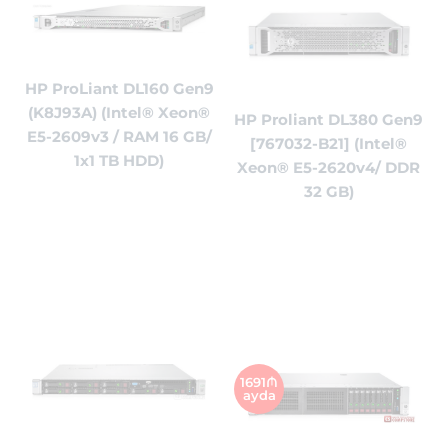
HP ProLiant DL160 Gen9
(K8J93A) (Intel® Xeon®
HP Proliant DL380 Gen9
E5-2609v3 / RAM 16 GB/
[767032-B21] (Intel®
1x1 TB HDD)
Xeon® E5-2620v4/ DDR
32 GB)
1691₼
ayda