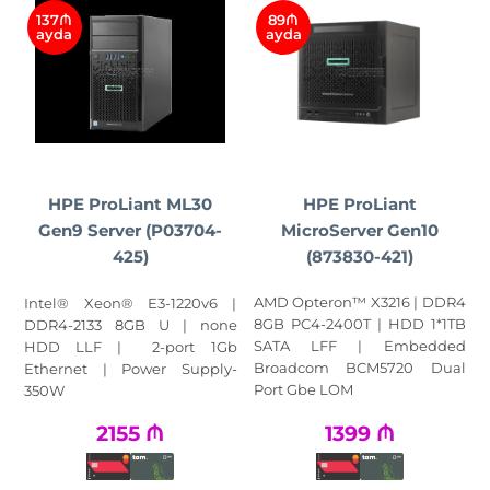
137₼
89₼
ayda
ayda
HPE ProLiant
HPE ProLiant ML30
MicroServer Gen10
Gen9 Server (P03704-
(873830-421)
425)
AMD Opteron™ X3216 | DDR4
Intel® Xeon® E3-1220v6 |
8GB PC4-2400T | HDD 1*1TB
DDR4-2133 8GB U | none
SATA LFF | Embedded
HDD LLF | 2-port 1Gb
Broadcom BCM5720 Dual
Ethernet | Power Supply-
Port Gbe LOM
350W
2155
₼
1399
₼