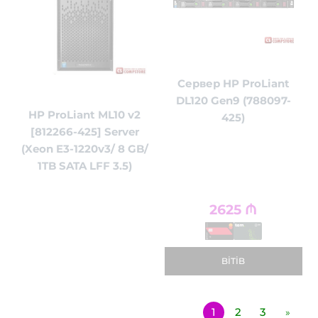
Сервер HP ProLiant
DL120 Gen9 (788097-
HP ProLiant ML10 v2
425)
[812266-425] Server
(Xeon E3-1220v3/ 8 GB/
1TB SATA LFF 3.5)
2625
₼
BITIB
1
2
3
»