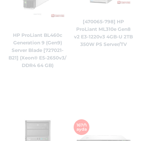
[470065-798] HP
ProLiant ML310e Gen8
HP ProLiant BL460c
v2 E3-1220v3 4GB-U 2TB
Generation 9 (Gen9)
350W PS Server/TV
Server Blade [727021-
B21] (Xeon® E5-2650v3/
DDR4 64 GB)
167₼
ayda