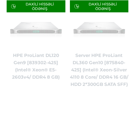
DAXILI HISSƏLI
DAXILI HISSƏLI
ÖDƏNIŞ
ÖDƏNIŞ
HPE ProLiant DL120
Server HPE ProLiant
Gen9 [839302-425]
DL360 Gen10 [875840-
(Intel® Xeon® E5-
425] (Intel® Xeon-Silver
2603v4/ DDR4 8 GB)
4110 8 Core/ DDR4 16 GB/
HDD 2*300GB SATA SFF)