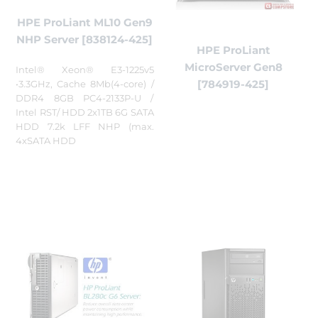
HPE ProLiant ML10 Gen9
NHP Server [838124-425]
HPE ProLiant
MicroServer Gen8
Intel® Xeon® E3-1225v5
[784919-425]
•3.3GHz, Cache 8Mb(4-core) /
DDR4 8GB PC4-2133P-U /
Intel RST/ HDD 2x1TB 6G SATA
HDD 7.2k LFF NHP (max.
4xSATA HDD