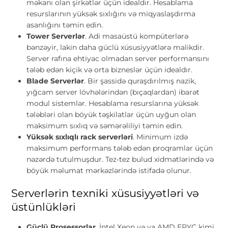
məkanı olan şirkətlər üçün idealdır. Hesablama
resurslarının yüksək sıxlığını və miqyaslaşdırma
asanlığını təmin edin.
Tower Serverlər
. Adi masaüstü kompüterlərə
bənzəyir, lakin daha güclü xüsusiyyətlərə malikdir.
Server rafına ehtiyac olmadan server performansını
tələb edən kiçik və orta bizneslər üçün idealdır.
Blade Serverlər
. Bir şassidə quraşdırılmış nazik,
yığcam server lövhələrindən (bıçaqlardan) ibarət
modul sistemlər. Hesablama resurslarına yüksək
tələbləri olan böyük təşkilatlar üçün uyğun olan
maksimum sıxlıq və səmərəliliyi təmin edin.
Yüksək sıxlıqlı rack serverləri
. Minimum izdə
maksimum performans tələb edən proqramlar üçün
nəzərdə tutulmuşdur. Tez-tez bulud xidmətlərində və
böyük məlumat mərkəzlərində istifadə olunur.
Serverlərin texniki xüsusiyyətləri və
üstünlükləri
Güclü Prosessorlar
. İntel Xeon və ya AMD EPYC kimi