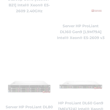
B21] Intel® Xeon® E5-
2609 2.40GHz
Server HP ProLiant
DL160 Gen9 [L9M79A]
Intel® Xeon® E5-2609 v3
HP ProLiant DL60 Gen9
Server HP ProLiant DL80
[M6V32A] Intel® Xeon®