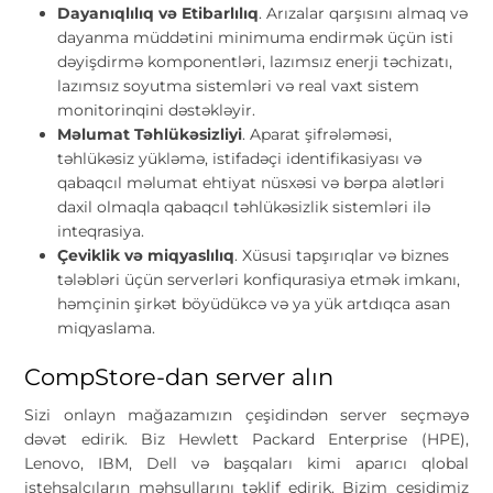
Dayanıqlılıq və Etibarlılıq
. Arızalar qarşısını almaq və
dayanma müddətini minimuma endirmək üçün isti
dəyişdirmə komponentləri, lazımsız enerji təchizatı,
lazımsız soyutma sistemləri və real vaxt sistem
monitorinqini dəstəkləyir.
Məlumat Təhlükəsizliyi
. Aparat şifrələməsi,
təhlükəsiz yükləmə, istifadəçi identifikasiyası və
qabaqcıl məlumat ehtiyat nüsxəsi və bərpa alətləri
daxil olmaqla qabaqcıl təhlükəsizlik sistemləri ilə
inteqrasiya.
Çeviklik və miqyaslılıq
. Xüsusi tapşırıqlar və biznes
tələbləri üçün serverləri konfiqurasiya etmək imkanı,
həmçinin şirkət böyüdükcə və ya yük artdıqca asan
miqyaslama.
CompStore-dan server alın
Sizi onlayn mağazamızın çeşidindən server seçməyə
dəvət edirik. Biz Hewlett Packard Enterprise (HPE),
Lenovo, IBM, Dell və başqaları kimi aparıcı qlobal
istehsalçıların məhsullarını təklif edirik. Bizim çeşidimiz