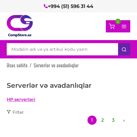
+994 (51) 596 31 44
2
Əsas səhifə
/
Serverlər və avadanlıqlar
Serverlər və avadanlıqlar
HP serverləri
Filter
1
2
3
»