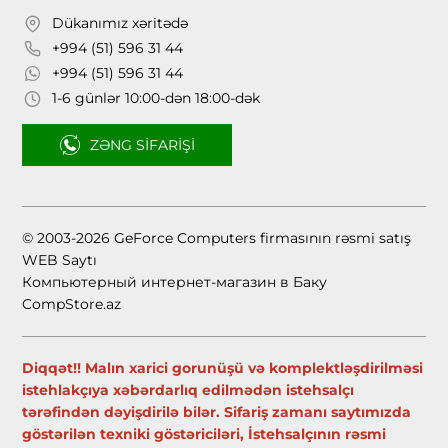
Dükanımız xəritədə
+994 (51) 596 31 44
+994 (51) 596 31 44
1-6 günlər 10:00-dən 18:00-dək
ZƏNG SIFARIŞI
© 2003-2026 GeForce Computers firmasının rəsmi satış
WEB Saytı
Компьютерный интернет-магазин в Баку
CompStore.az
Diqqət!! Malın xarici gorunüşü və komplektləşdirilməsi
istehlakçıya xəbərdarlıq edilmədən istehsalçı
tərəfindən dəyişdirilə bilər. Sifariş zamanı saytımızda
göstərilən texniki göstəriciləri, İstehsalçının rəsmi