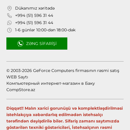
Dükanımız xəritədə
+994 (51) 596 31 44
+994 (51) 596 31 44
1-6 günlər 10:00-dən 18:00-dək
ZƏNG SIFARIŞI
© 2003-2026 GeForce Computers firmasının rəsmi satış
WEB Saytı
Компьютерный интернет-магазин в Баку
CompStore.az
Diqqət!! Malın xarici gorunüşü və komplektləşdirilməsi
istehlakçıya xəbərdarlıq edilmədən istehsalçı
tərəfindən dəyişdirilə bilər. Sifariş zamanı saytımızda
göstərilən texniki göstəriciləri, İstehsalçının rəsmi