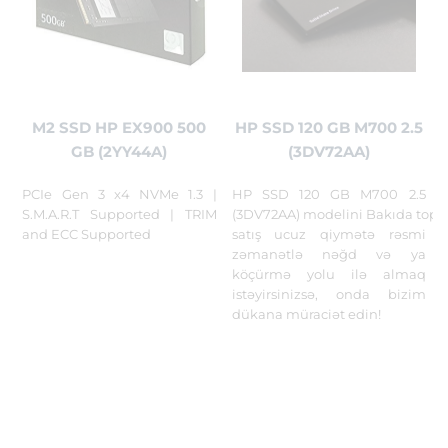
M2 SSD HP EX900 500
HP SSD 120 GB M700 2.5
GB (2YY44A)
(3DV72AA)
PCIe Gen 3 x4 NVMe 1.3 |
HP SSD 120 GB M700 2.5
S.M.A.R.T Supported | TRIM
(3DV72AA) modelini Bakıda top
and ECC Supported
satış ucuz qiymətə rəsmi
zəmanətlə nəğd və ya
köçürmə yolu ilə almaq
istəyirsinizsə, onda bizim
dükana müraciət edin!