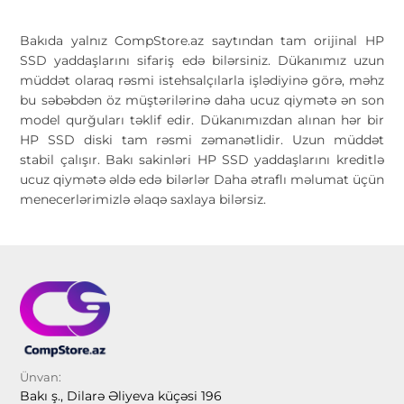
Bakıda yalnız CompStore.az saytından tam orijinal HP
SSD yaddaşlarını sifariş edə bilərsiniz. Dükanımız uzun
müddət olaraq rəsmi istehsalçılarla işlədiyinə görə, məhz
bu səbəbdən öz müştərilərinə daha ucuz qiymətə ən son
model qurğuları təklif edir. Dükanımızdan alınan hər bir
HP SSD diski tam rəsmi zəmanətlidir. Uzun müddət
stabil çalışır. Bakı sakinləri HP SSD yaddaşlarını kreditlə
ucuz qiymətə əldə edə bilərlər Daha ətraflı məlumat üçün
menecerlərimizlə əlaqə saxlaya bilərsiz.
Ünvan:
Bakı ş., Dilarə Əliyeva küçəsi 196