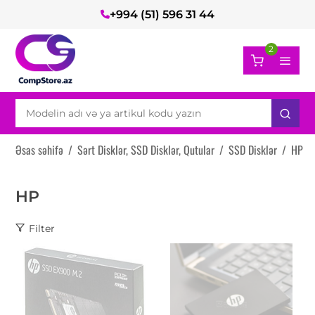
+994 (51) 596 31 44
2
Əsas səhifə
/
Sərt Disklər, SSD Disklər, Qutular
/
SSD Disklər
/
HP
HP
Filter