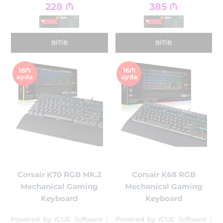
228
₼
385
₼
BITIB
BITIB
18₼
16₼
ayda
ayda
Corsair K70 RGB MK.2
Corsair K68 RGB
Mechanical Gaming
Mechanical Gaming
Keyboard
Keyboard
Powered by ICUE Software |
Powered by ICUE Software |