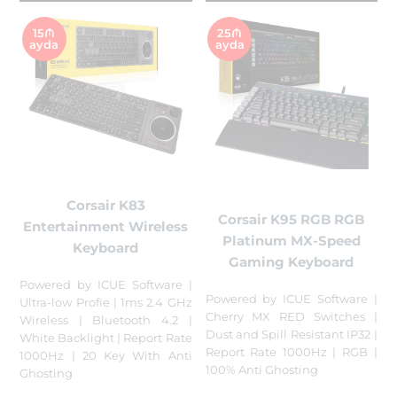
15₼
25₼
ayda
ayda
Corsair K83
Corsair K95 RGB RGB
Entertainment Wireless
Platinum MX-Speed
Keyboard
Gaming Keyboard
Powered by ICUE Software |
Powered by ICUE Software |
Ultra-low Profie | 1ms 2.4 GHz
Cherry MX RED Switches |
Wireless | Bluetooth 4.2 |
Dust and Spill Resistant IP32 |
White Backlight | Report Rate
Report Rate 1000Hz | RGB |
1000Hz | 20 Key With Anti
100% Anti Ghosting
Ghosting