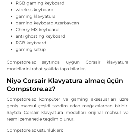
RGB gaming keyboard
wireless keyboard
gaming klavyatura
gaming keyboard Azərbaycan
Cherry MX keyboard
anti ghosting keyboard
RGB keyboard
gaming setup
Compstore.az saytında uyğun Corsair klavyatura
modellərini rahat şəkildə tapa bilərlər.
Niyə Corsair Klavyatura almaq üçün
Compstore.az?
Compstore.az
kompüter və gaming aksesuarları üzrə
geniş məhsul çeşidi təqdim edən mağazalardan biridir.
Saytda Corsair klavyatura modelləri orijinal məhsul və
rəsmi zəmanətlə təqdim olunur.
Compstore.az üstünlükləri: