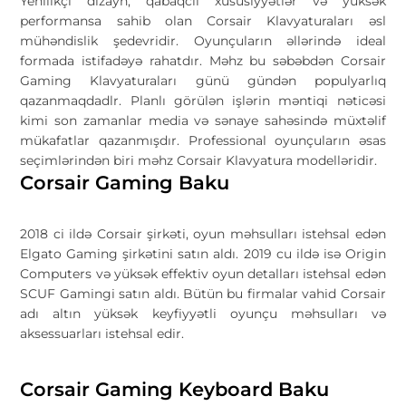
Yenilikçi dizayn, qabaqcıl xüsusiyyətlər və yüksək
performansa sahib olan Corsair Klavyaturaları əsl
mühəndislik şedevridir. Oyunçuların əllərində ideal
formada istifadəyə rahatdır. Məhz bu səbəbdən Corsair
Gaming Klavyaturaları günü gündən populyarlıq
qazanmaqdadlr. Planlı görülən işlərin məntiqi nəticəsi
kimi son zamanlar media və sənaye sahəsində müxtəlif
mükafatlar qazanmışdır. Professional oyunçuların əsas
seçimlərindən biri məhz Corsair Klavyatura modelləridir.
Corsair Gaming Baku
2018 ci ildə Corsair şirkəti, oyun məhsulları istehsal edən
Elgato Gaming şirkətini satın aldı. 2019 cu ildə isə Origin
Computers və yüksək effektiv oyun detalları istehsal edən
SCUF Gamingi satın aldı. Bütün bu firmalar vahid Corsair
adı altın yüksək keyfiyyətli oyunçu məhsulları və
aksessuarları istehsal edir.
Corsair Gaming Keyboard Baku