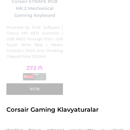
Corsair STRAFE RGB
MK.2 Mechanical
Gaming Keyboard
Powered by ICUE Software |
Cherry MX RED Switches |
USB PASS Through Port | Soft
Touch Wrist Rest | Media
Controls | 100% Anti Ghosting
| Report Rate 1000Hz
272
₼
BITIB
Corsair Gaming Klavyaturalar