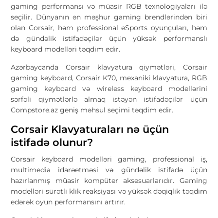
gaming performansı və müasir RGB texnologiyaları ilə
seçilir. Dünyanın ən məşhur gaming brendlərindən biri
olan Corsair, həm professional eSports oyunçuları, həm
də gündəlik istifadəçilər üçün yüksək performanslı
keyboard modelləri təqdim edir.
Azərbaycanda Corsair klavyatura qiymətləri, Corsair
gaming keyboard, Corsair K70, mexaniki klavyatura, RGB
gaming keyboard və wireless keyboard modellərini
sərfəli qiymətlərlə almaq istəyən istifadəçilər üçün
Compstore.az geniş məhsul seçimi təqdim edir.
Corsair Klavyaturaları nə üçün
istifadə olunur?
Corsair keyboard modelləri gaming, professional iş,
multimedia idarəetməsi və gündəlik istifadə üçün
hazırlanmış müasir kompüter aksesuarlarıdır. Gaming
modelləri sürətli klik reaksiyası və yüksək dəqiqlik təqdim
edərək oyun performansını artırır.