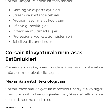
Corsair klavyaturalarının istifadə sahələri:
Gaming və eSports oyunları
Stream və kontent istehsalı
Programlaşdırma və kod yazımı
Ofis və gündəlik işlər
Dizayn və multimedia işləri
Professional workstation sistemləri
Təhsil və distant dərslər
Corsair Klavyaturalarının əsas
üstünlükləri
Corsair gaming keyboard modelləri premium material və
müasir texnologiyalar ilə seçilir.
Mexaniki switch texnologiyası
Corsair mexaniki klavyatura modelləri Cherry MX və digər
premium switch texnologiyaları ilə yüksək sürətli klik və
dəqiq idarəetmə təqdim edir.