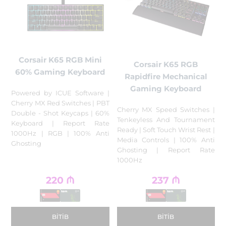
Corsair K65 RGB Mini
Corsair K65 RGB
60% Gaming Keyboard
Rapidfire Mechanical
Gaming Keyboard
Powered by ICUE Software |
Cherry MX Red Switches | PBT
Cherry MX Speed Switches |
Double - Shot Keycaps | 60%
Tenkeyless And Tournament
Keyboard | Report Rate
Ready | Soft Touch Wrist Rest |
1000Hz | RGB | 100% Anti
Media Controls | 100% Anti
Ghosting
Ghosting | Report Rate
1000Hz
220
₼
237
₼
BITIB
BITIB