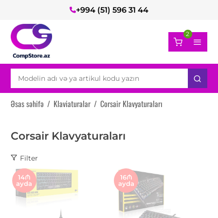
+994 (51) 596 31 44
2
Əsas səhifə
/
Klaviaturalar
/
Corsair Klavyaturaları
Corsair Klavyaturaları
Filter
14₼
16₼
ayda
ayda