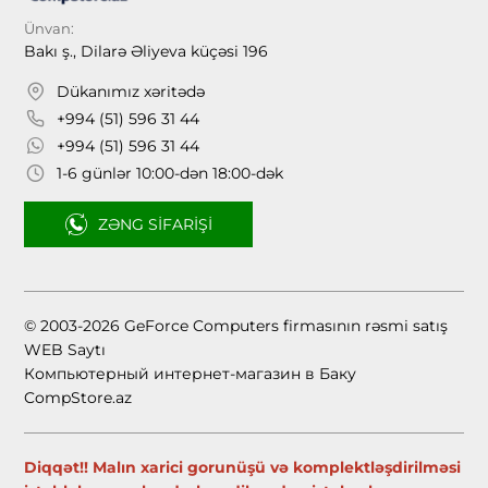
Ünvan:
Bakı ş., Dilarə Əliyeva küçəsi 196
Dükanımız xəritədə
+994 (51) 596 31 44
+994 (51) 596 31 44
1-6 günlər 10:00-dən 18:00-dək
ZƏNG SIFARIŞI
© 2003-2026 GeForce Computers firmasının rəsmi satış
WEB Saytı
Компьютерный интернет-магазин в Баку
CompStore.az
Diqqət!! Malın xarici gorunüşü və komplektləşdirilməsi