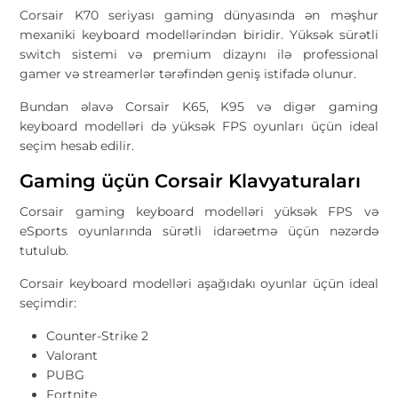
Corsair K70 seriyası gaming dünyasında ən məşhur
mexaniki keyboard modellərindən biridir. Yüksək sürətli
switch sistemi və premium dizaynı ilə professional
gamer və streamerlər tərəfindən geniş istifadə olunur.
Bundan əlavə Corsair K65, K95 və digər gaming
keyboard modelləri də yüksək FPS oyunları üçün ideal
seçim hesab edilir.
Gaming üçün Corsair Klavyaturaları
Corsair gaming keyboard modelləri yüksək FPS və
eSports oyunlarında sürətli idarəetmə üçün nəzərdə
tutulub.
Corsair keyboard modelləri aşağıdakı oyunlar üçün ideal
seçimdir:
Counter-Strike 2
Valorant
PUBG
Fortnite