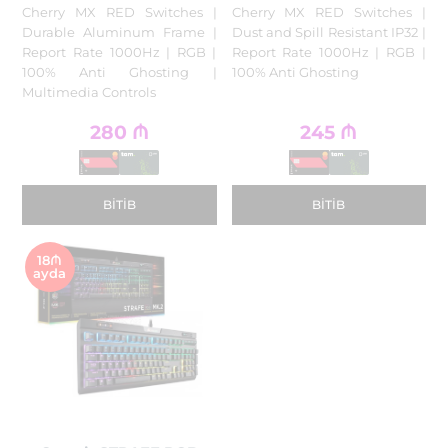
Cherry MX RED Switches |
Cherry MX RED Switches |
Durable Aluminum Frame |
Dust and Spill Resistant IP32 |
Report Rate 1000Hz | RGB |
Report Rate 1000Hz | RGB |
100% Anti Ghosting |
100% Anti Ghosting
Multimedia Controls
280
₼
245
₼
BITIB
BITIB
18₼
ayda