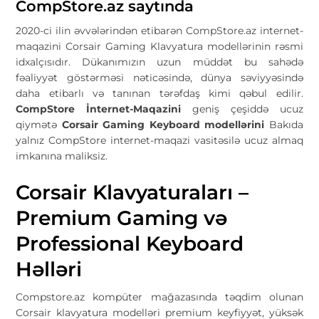
CompStore.az saytında
2020-ci ilin əvvələrindən etibarən CompStore.az internet-
maqazini Corsair Gaming Klavyatura modellərinin rəsmi
idxalçısıdır. Dükanımızın uzun müddət bu sahədə
fəaliyyət göstərməsi nəticəsində, dünya səviyyəsində
daha etibarlı və tanınan tərəfdaş kimi qəbul edilir.
CompStore İnternet-Maqazini
geniş çeşiddə ucuz
qiymətə
Corsair Gaming Keyboard modellərini
Bakıda
yalnız CompStore internet-maqazi vasitəsilə ucuz almaq
imkanına maliksiz.
Corsair Klavyaturaları –
Premium Gaming və
Professional Keyboard
Həlləri
Compstore.az
kompüter mağazasında təqdim olunan
Corsair klavyatura modelləri premium keyfiyyət, yüksək