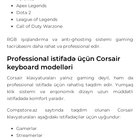
Apex Legends
Dota 2
League of Legends
Call of Duty Warzone
RGB işıqlandırma və anti-ghosting sistemi gaming
təcrübəsini daha rahat və professional edir.
Professional istifadə üçün Corsair
keyboard modelləri
Corsair klavyaturaları yalnız gaming deyil, həm də
professional istifadə üçün rahatlıq təqdim edir. Yumşaq
klik sistemi və erqonomik dizayn uzun müddətli
istifadədə komfort yaradır.
Compstore.az saytında təqdim olunan Corsair
klavyaturaları aşağıdakı istifadəçilər üçün uyğundur:
Gamerlər
Streamerlər