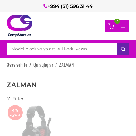
+994 (51) 596 31 44
2
Əsas səhifə
/
Qulaqlıqlar
/
ZALMAN
ZALMAN
Filter
4₼
ayda