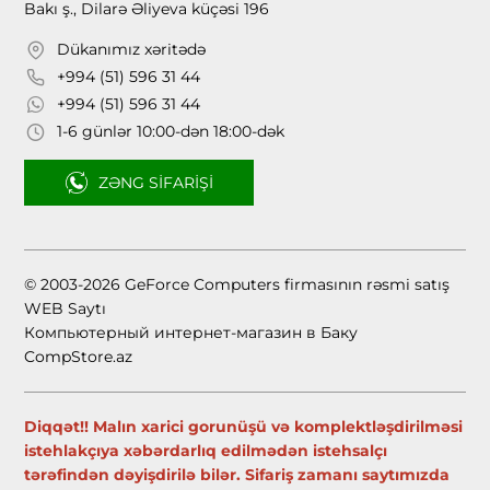
Bakı ş., Dilarə Əliyeva küçəsi 196
Dükanımız xəritədə
+994 (51) 596 31 44
+994 (51) 596 31 44
1-6 günlər 10:00-dən 18:00-dək
ZƏNG SIFARIŞI
© 2003-2026 GeForce Computers firmasının rəsmi satış
WEB Saytı
Компьютерный интернет-магазин в Баку
CompStore.az
Diqqət!! Malın xarici gorunüşü və komplektləşdirilməsi
istehlakçıya xəbərdarlıq edilmədən istehsalçı
tərəfindən dəyişdirilə bilər. Sifariş zamanı saytımızda