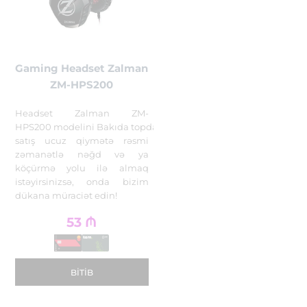
Gaming Headset Zalman
ZM-HPS200
Headset Zalman ZM-
HPS200 modelini Bakıda topdan
satış ucuz qiymətə rəsmi
zəmanətlə nəğd və ya
köçürmə yolu ilə almaq
istəyirsinizsə, onda bizim
dükana müraciət edin!
53
₼
BITIB