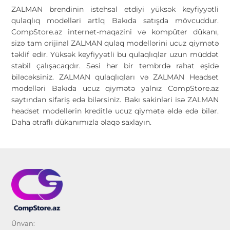
ZALMAN brendinin istehsal etdiyi yüksək keyfiyyətli
qulaqlıq modelləri artlq Bakıda satışda mövcuddur.
CompStore.az internet-maqazini və kompüter dükanı,
sizə tam orijinal ZALMAN qulaq modellərini ucuz qiymətə
təklif edir. Yüksək keyfiyyətli bu qulaqlıqlar uzun müddət
stabil çalışacaqdır. Səsi hər bir tembrdə rahat eşidə
biləcəksiniz. ZALMAN qulaqlıqları və ZALMAN Headset
modelləri Bakıda ucuz qiymətə yalnız CompStore.az
saytından sifariş edə bilərsiniz. Bakı sakinləri isə ZALMAN
headset modellərin kreditlə ucuz qiymətə əldə edə bilər.
Daha ətraflı dükanımızla əlaqə saxlayın.
Ünvan: