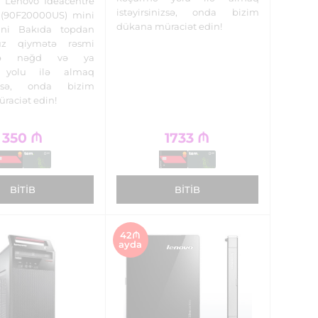
z. Lenovo Ideacentre
istəyirsinizsə, onda bizim
 (90F20000US) mini
dükana müraciət edin!
ini Bakıda topdan
uz qiymətə rəsmi
tlə nəğd və ya
 yolu ilə almaq
inizsə, onda bizim
üraciət edin!
350
₼
1733
₼
BITIB
BITIB
42₼
ayda