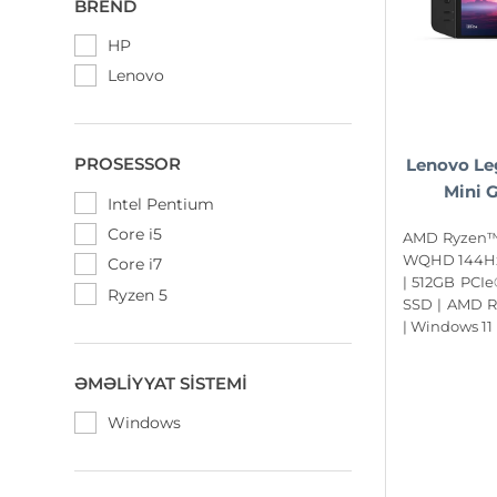
BREND
HP
Lenovo
PROSESSOR
Lenovo Le
Mini 
Intel Pentium
Core i5
AMD Ryzen™ 
WQHD 144Hz
Core i7
| 512GB PCI
Ryzen 5
SSD | AMD 
| Windows 1
ƏMƏLIYYAT SISTEMI
Windows