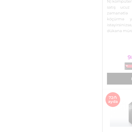
N) kompüter
satış ucuz
zəmanətl
köçürmə y
istəyirsin
dükana müra
9
72₼
ayda