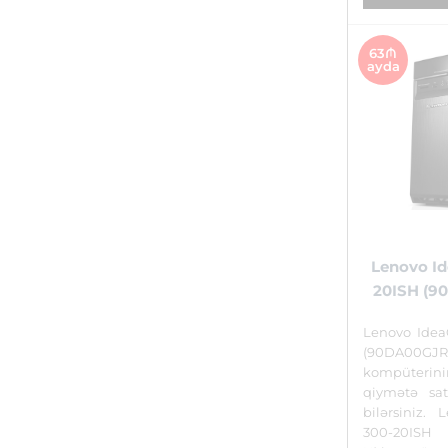
63₼
ayda
Lenovo Id
20ISH (9
Lenovo Idea
(90DA00GJ
kompüterin
qiymətə sat
bilərsiniz. 
300-20ISH