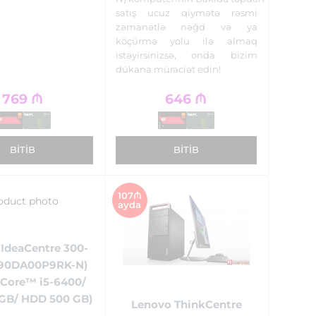
satış ucuz qiymətə rəsmi
zəmanətlə nəğd və ya
köçürmə yolu ilə almaq
istəyirsinizsə, onda bizim
dükana müraciət edin!
769
₼
646
₼
BITIB
BITIB
107₼
ayda
IdeaCentre 300-
(90DA00P9RK-N)
 Core™ i5-6400/
GB/ HDD 500 GB)
Lenovo ThinkCentre