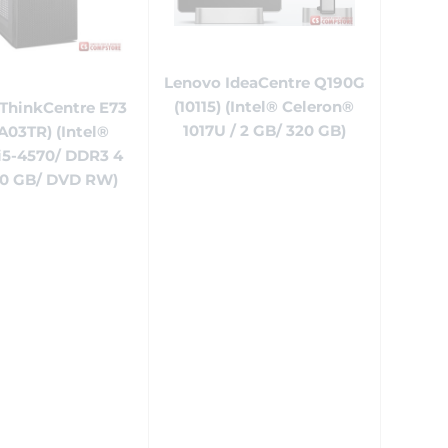
Lenovo IdeaCentre Q190G
(10115) (Intel® Celeron®
ThinkCentre E73
1017U / 2 GB/ 320 GB)
A03TR) (Intel®
i5-4570/ DDR3 4
00 GB/ DVD RW)