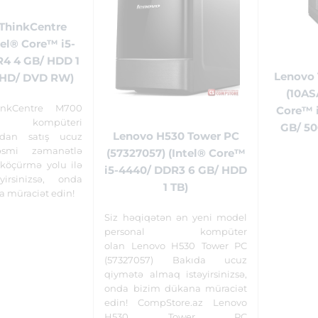
ThinkCentre
el® Core™ i5-
4 4 GB/ HDD 1
Lenovo 
l HD/ DVD RW)
(10AS
inkCentre M700
Core™ 
l kompüteri
GB/ 5
Lenovo H530 Tower PC
dan satış ucuz
əsmi zəmanətlə
(57327057) (Intel® Core™
köçürmə yolu ilə
i5-4440/ DDR3 6 GB/ HDD
yirsinizsə, onda
1 TB)
a müraciət edin!
Siz həqiqətən ən yeni model
personal kompüter
olan Lenovo H530 Tower PC
(57327057) Bakıda ucuz
qiymətə almaq istəyirsinizsə,
onda bizim dükana müraciət
edin! CompStore.az Lenovo
H530 Tower PC