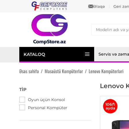
Əlaqə
Geri zə
KATALOQ
Servis və zəm
Əsas səhifə
/
Masaüstü Kompüterlər
/
Lenovo Kompüterləri
Lenovo K
TIP
Oyun üçün Konsol
106₼
Personal Kompüter
ayda