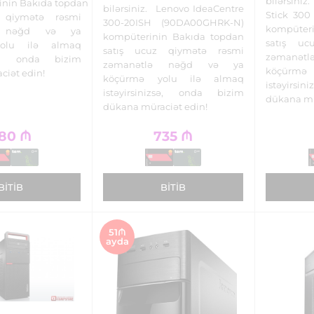
bilərsini
inin Bakıda topdan
bilərsiniz. Lenovo IdeaCentre
Stick 300
 qiymətə rəsmi
300-20ISH (90DA00GHRK-N)
kompüter
ə nəğd və ya
kompüterinin Bakıda topdan
satış uc
olu ilə almaq
satış ucuz qiymətə rəsmi
zəmanə
izsə, onda bizim
zəmanətlə nəğd və ya
köçürmə
ciət edin!
köçürmə yolu ilə almaq
istəyirs
istəyirsinizsə, onda bizim
dükana m
dükana müraciət edin!
80
₼
735
₼
BITIB
BITIB
51₼
ayda