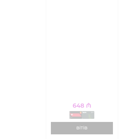
648
₼
BITIB