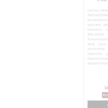
Lenovo Idea
(90DA00PB
kompüterin
qiymətə sat
bilərsiniz. 
300-20ISH
N) kompüter
satış ucuz
zəmanətl
köçürmə y
istəyirsin
dükana müra
1