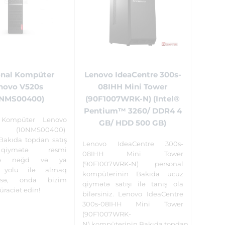
onal Kompüter
Lenovo IdeaCentre 300s-
novo V520s
08IHH Mini Tower
0NMS00400)
(90F1007WRK-N) (Intel®
Pentium™ 3260/ DDR4 4
 Kompüter Lenovo
GB/ HDD 500 GB)
(10NMS00400)
Bakıda topdan satış
Lenovo IdeaCentre 300s-
iymətə rəsmi
08IHH Mini Tower
tlə nəğd və ya
(90F1007WRK-N) personal
 yolu ilə almaq
kompüterinin Bakıda ucuz
inizsə, onda bizim
qiymətə satışı ilə tanış ola
raciət edin!
bilərsiniz. Lenovo IdeaCentre
300s-08IHH Mini Tower
(90F1007WRK-
N) kompüterinin Bakıda topdan