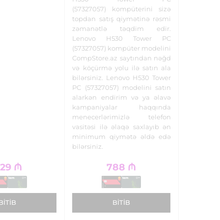
(57327057) kompüterini sizə
topdan satış qiymətinə rəsmi
zəmanətlə təqdim edir.
Lenovo H530 Tower PC
(57327057) kompüter modelini
CompStore.az saytından nəğd
və köçürmə yolu ilə satın ala
bilərsiniz. Lenovo H530 Tower
PC (57327057) modelini satın
alarkən endirim və ya əlavə
kampaniyalar haqqında
menecerlərimizlə telefon
vasitəsi ilə əlaqə saxlayıb ən
minimum qiymətə əldə edə
bilərsiniz.
129
₼
788
₼
BITIB
BITIB