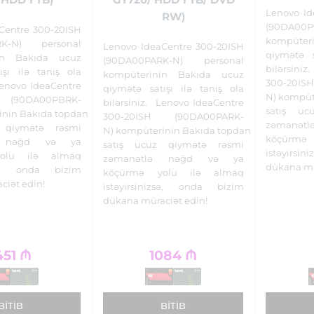
Lenovo Id
RW)
(90DA00
Centre 300-20ISH
kompüter
RK-N) personal
Lenovo IdeaCentre 300-20ISH
qiymətə s
in Bakıda ucuz
(90DA00PARK-N) personal
bilərsini
ışı ilə tanış ola
kompüterinin Bakıda ucuz
300-20I
Lenovo IdeaCentre
qiymətə satışı ilə tanış ola
N) kompüt
 (90DA00PBRK-
bilərsiniz. Lenovo IdeaCentre
satış uc
inin Bakıda topdan
300-20ISH (90DA00PARK-
zəmanə
 qiymətə rəsmi
N) kompüterinin Bakıda topdan
köçürmə
ə nəğd və ya
satış ucuz qiymətə rəsmi
istəyirs
olu ilə almaq
zəmanətlə nəğd və ya
dükana mü
izsə, onda bizim
köçürmə yolu ilə almaq
ciət edin!
istəyirsinizsə, onda bizim
dükana müraciət edin!
451
₼
1084
₼
BITIB
BITIB