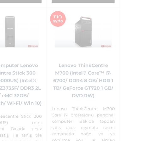
111₼
ayda
omputer Lenovo
Lenovo ThinkCentre
ntre Stick 300
M700 (Intel® Core™ i7-
000US) (Intel®
6700/ DDR4 8 GB/ HDD 1
3735F/ DDR3 2L
TB/ GeForce GT720 1 GB/
/ eMC 32GB/
DVD RW)
h/ Wi-Fi/ Win 10)
Lenovo ThinkCentre M700
Core i7 prosessorlu personal
eacentre Stick 300
kompüteri Bakıda topdan
0000US) mini
satış ucuz qiymətə rəsmi
rini Bakıda ucuz
zəmanətlə nəğd və ya
atışı ilə tanış ola
köçürmə yolu ilə almaq