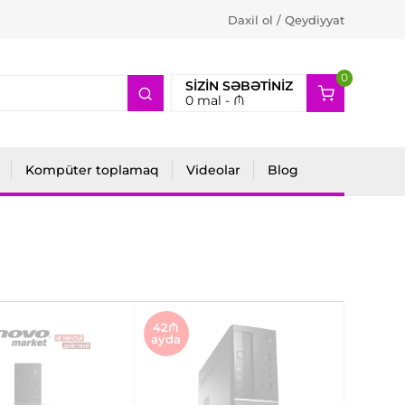
Daxil ol / Qeydiyyat
0
2
SIZIN SƏBƏTINIZ
0
mal -
₼
Kompüter toplamaq
Videolar
Blog
42₼
ayda