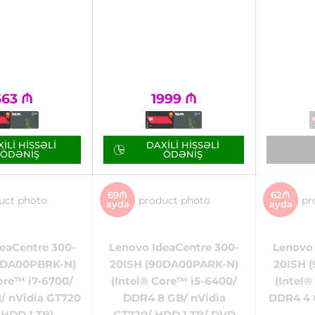
663
₼
1999
₼
ILI HISSƏLI
DAXILI HISSƏLI
ÖDƏNIŞ
ÖDƏNIŞ
69₼
62₼
ayda
ayda
eaCentre 300-
Lenovo IdeaCentre 300-
Lenovo 
0DA00PBRK-N)
20ISH (90DA00PARK-N)
20ISH 
ore™ i7-6700/
(Intel® Core™ i5-6400/
(Intel®
/ nVidia GT720
DDR4 8 GB/ nVidia
DDR4 4 
 HDD 1 TB)
GT720/ HDD 1 TB/ DVD