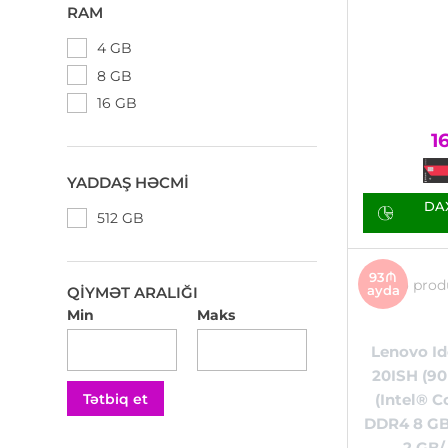
RAM
4 GB
8 GB
16 GB
1
YADDAŞ HƏCMI
DAX
512 GB
93₼
ayda
QIYMƏT ARALIĞI
Min
Maks
Lenovo Id
20ISH (9
Tətbiq et
(Intel® C
DDR4 8 GB
2 GB/