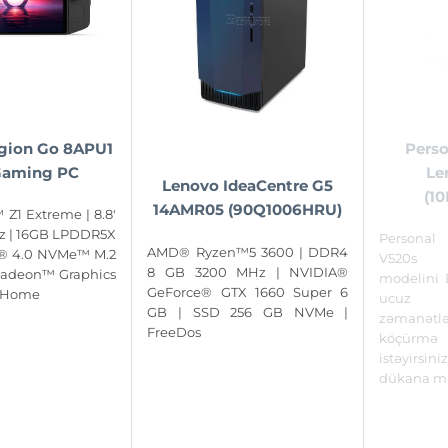
gion Go 8APU1
Pers
Gaming PC
Le
Lenovo IdeaCentre G5
(1
14AMR05 (90Q1006HRU)
Z1 Extreme | 8.8'
 | 16GB LPDDR5X
Personal
AMD® Ryzen™5 3600 | DDR4
e® 4.0 NVMe™ M.2
V520s 
8 GB 3200 MHz | NVIDIA®
Radeon™ Graphics
modelini 
GeForce® GTX 1660 Super 6
1 Home
ucuz q
GB | SSD 256 GB NVMe |
zəmanə
FreeDos
köçürmə
istəyirs
dükana mü