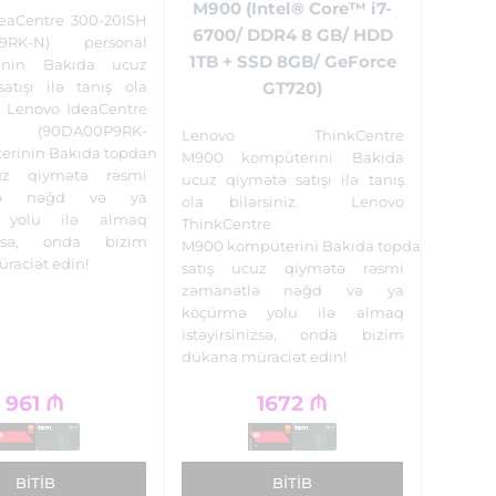
M900 (Intel® Core™ i7-
eaCentre 300-20ISH
6700/ DDR4 8 GB/ HDD
P9RK-N) personal
1TB + SSD 8GB/ GeForce
inin Bakıda ucuz
atışı ilə tanış ola
GT720)
z. Lenovo IdeaCentre
SH (90DA00P9RK-
Lenovo ThinkCentre
erinin Bakıda topdan
M900 kompüterini Bakıda
uz qiymətə rəsmi
ucuz qiymətə satışı ilə tanış
tlə nəğd və ya
ola bilərsiniz. Lenovo
 yolu ilə almaq
ThinkCentre
inizsə, onda bizim
M900 kompüterini Bakıda topdan
raciət edin!
satış ucuz qiymətə rəsmi
zəmanətlə nəğd və ya
köçürmə yolu ilə almaq
istəyirsinizsə, onda bizim
dükana müraciət edin!
961
₼
1672
₼
BITIB
BITIB