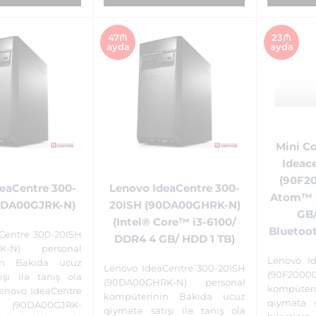
47₼
23₼
ayda
ayda
Mini C
Ideace
(90F20
eaCentre 300-
Lenovo IdeaCentre 300-
Atom™ Z
0DA00GJRK-N)
20ISH (90DA00GHRK-N)
GB
(Intel® Core™ i3-6100/
Bluetoot
Centre 300-20ISH
DDR4 4 GB/ HDD 1 TB)
RK-N) personal
Lenovo Id
in Bakıda ucuz
Lenovo IdeaCentre 300-20ISH
(90F2
ışı ilə tanış ola
(90DA00GHRK-N) personal
kompüte
Lenovo IdeaCentre
kompüterinin Bakıda ucuz
qiymətə s
 (90DA00GJRK-
qiymətə satışı ilə tanış ola