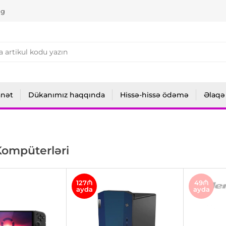
ng
anət
Dükanımız haqqında
Hissə-hissə ödəmə
Əlaqə
ompüterləri
127₼
49₼
ayda
ayda