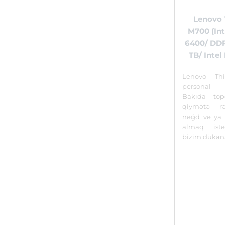
Lenovo 
M700 (Int
6400/ DDR
TB/ Inte
Lenovo Th
persona
Bakıda top
qiymətə r
nəğd və ya 
almaq istə
bizim dükan