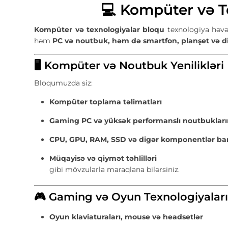
💻 Kompüter və Te
Kompüter və texnologiyalar bloqu
texnologiya həvəs
həm
PC və noutbuk, həm də smartfon, planşet və dig
🖥️ Kompüter və Noutbuk Yenilikləri
Bloqumuzda siz:
Kompüter toplama təlimatları
Gaming PC və yüksək performanslı noutbukların
CPU, GPU, RAM, SSD və digər komponentlər barə
Müqayisə və qiymət təhlilləri
gibi mövzularla maraqlana bilərsiniz.
🎮 Gaming və Oyun Texnologiyalar
Oyun klaviaturaları, mouse və headsetlər