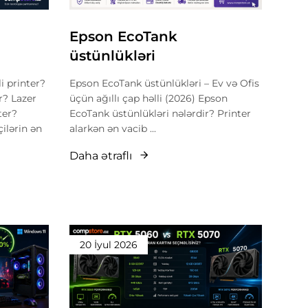
Epson EcoTank
üstünlükləri
i printer?
Epson EcoTank üstünlükləri – Ev və Ofis
r? Lazer
üçün ağıllı çap həlli (2026) Epson
ter?
EcoTank üstünlükləri nələrdir? Printer
çilərin ən
alarkən ən vacib ...
Daha ətraflı
20 İyul 2026