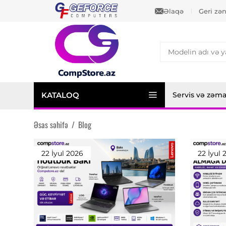
Əlaqə
Geri zə
KATALOQ
Servis və zəm
Əsas səhifə
/
Blog
22 İyul 2026
22 İyul 