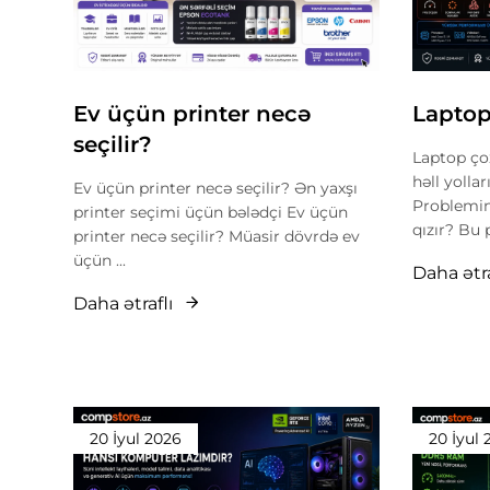
Ev üçün printer necə
Laptop
seçilir?
Laptop çox
həll yolla
Ev üçün printer necə seçilir? Ən yaxşı
Problemin
printer seçimi üçün bələdçi Ev üçün
qızır? Bu 
printer necə seçilir? Müasir dövrdə ev
üçün ...
Daha ətra
Daha ətraflı
20 İyul 2026
20 İyul