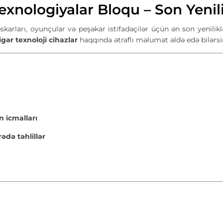
xnologiyalar Bloqu – Son Yenili
karları, oyunçular və peşəkar istifadəçilər üçün ən son yeniliklə
ər texnoloji cihazlar
haqqında ətraflı məlumat əldə edə bilərsi
 icmalları
də təhlillər
ı