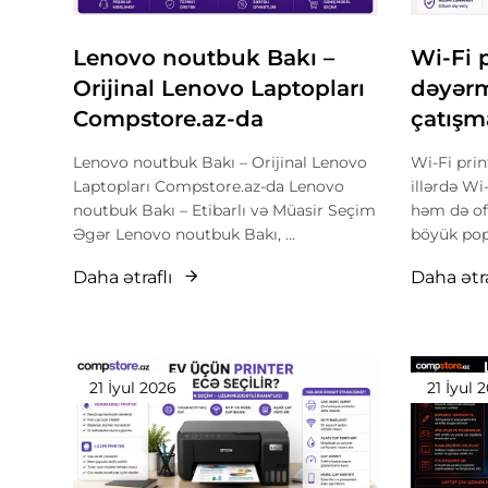
Lenovo noutbuk Bakı –
Wi-Fi 
Orijinal Lenovo Laptopları
dəyərm
Compstore.az-da
çatışma
Lenovo noutbuk Bakı – Orijinal Lenovo
Wi-Fi pri
Laptopları Compstore.az-da Lenovo
illərdə Wi
noutbuk Bakı – Etibarlı və Müasir Seçim
həm də ofi
Əgər Lenovo noutbuk Bakı, ...
böyük popu
Daha ətraflı
Daha ətra
21 İyul 2026
21 İyul 