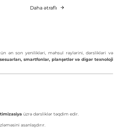
Daha ətraflı
n ən son yenilikləri, məhsul rəylərini, dərslikləri və
uarları, smartfonlar, planşetlər və digər texnoloji
timizasiya
üzrə dərsliklər təqdim edir.
zləməsini asanlaşdırır.