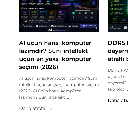
AI üçün hansı kompüter
DDR5 
lazımdır? Süni intellekt
dəyərm
üçün ən yaxşı kompüter
ətraflı
seçimi (2026)
DDR5 RAM 
üçün ətra
AI üçün hansı kompüter lazımdır? Süni
dəyərmi? 
intellekt üçün ən yaxşı kompüter seçimi
texnologiya
(2026) AI üçün hansı kompüter
lazımdır? Süni intellekt ...
Daha ətra
Daha ətraflı