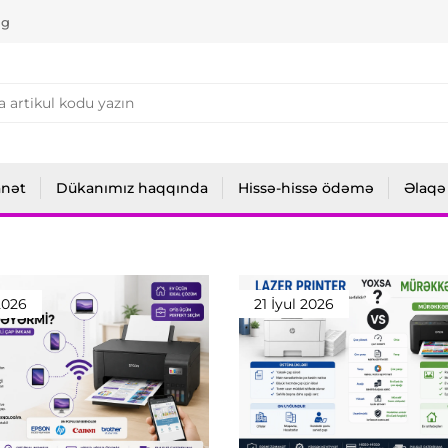
ng
anət
Dükanımız haqqında
Hissə-hissə ödəmə
Əlaqə
2026
21 İyul 2026