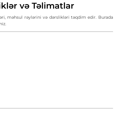
klər və Təlimatlar
ri, məhsul rəylərini və dərslikləri təqdim edir. Burada
niz.