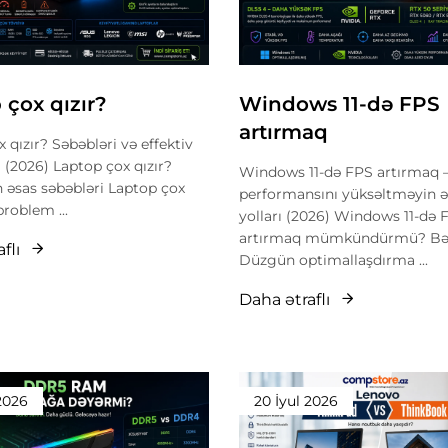
 çox qızır?
Windows 11-də FPS
artırmaq
 qızır? Səbəbləri və effektiv
rı (2026) Laptop çox qızır?
Windows 11-də FPS artırmaq 
 əsas səbəbləri Laptop çox
performansını yüksəltməyin ə
problem ...
yolları (2026) Windows 11-də 
artırmaq mümkündürmü? Bəl
flı
Düzgün optimallaşdırma ...
Daha ətraflı
 2026
20 İyul 2026