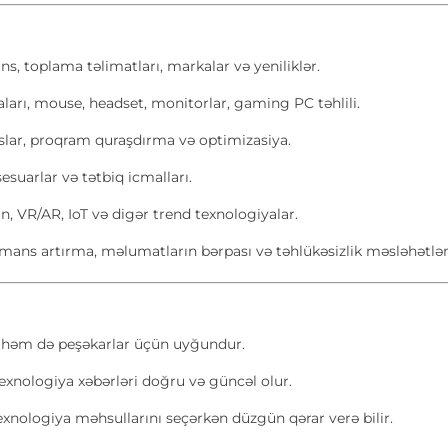
, toplama təlimatları, markalar və yeniliklər.
aları, mouse, headset, monitorlar, gaming PC təhlili.
uslar, proqram quraşdırma və optimizasiya.
esuarlar və tətbiq icmalları.
n, VR/AR, IoT və digər trend texnologiyalar.
mans artırma, məlumatların bərpası və təhlükəsizlik məsləhətlər
, həm də peşəkarlar üçün uyğundur.
exnologiya xəbərləri doğru və güncəl olur.
texnologiya məhsullarını seçərkən düzgün qərar verə bilir.