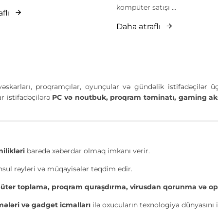
kompüter satışı ...
flı
Daha ətraflı
skarları, proqramçılar, oyunçular və gündəlik istifadəçilər üçü
r istifadəçilərə
PC və noutbuk, proqram təminatı, gaming akses
likləri
barədə xəbərdar olmaq imkanı verir.
ul rəyləri və müqayisələr təqdim edir.
ter toplama, proqram quraşdırma, virusdan qorunma və op
ələri və gadget icmalları
ilə oxucuların texnologiya dünyasını i