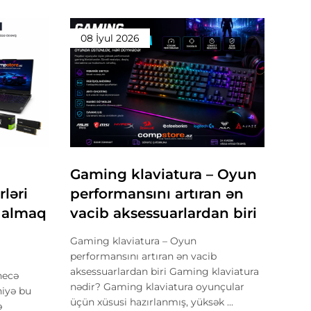
08 İyul 2026
Gaming klaviatura – Oyun
ləri
performansını artıran ən
ə almaq
vacib aksessuarlardan biri
Gaming klaviatura – Oyun
performansını artıran ən vacib
aksessuarlardan biri Gaming klaviatura
 necə
nədir? Gaming klaviatura oyunçular
niyə bu
üçün xüsusi hazırlanmış, yüksək ...
ə