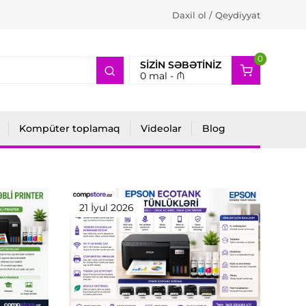
Daxil ol / Qeydiyyat
0
2
SIZIN SƏBƏTINIZ
0
mal -
₼
Kompüter toplamaq
Videolar
Blog
21 İyul 2026