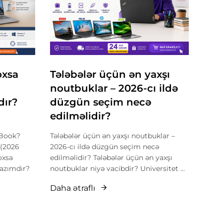
oxsa
Tələbələr üçün ən yaxşı
noutbuklar – 2026-cı ildə
dır?
düzgün seçim necə
edilməlidir?
kBook?
Tələbələr üçün ən yaxşı noutbuklar –
 (2026
2026-cı ildə düzgün seçim necə
oxsa
edilməlidir? Tələbələr üçün ən yaxşı
lazımdır?
noutbuklar niyə vacibdir? Universitet ...
Daha ətraflı