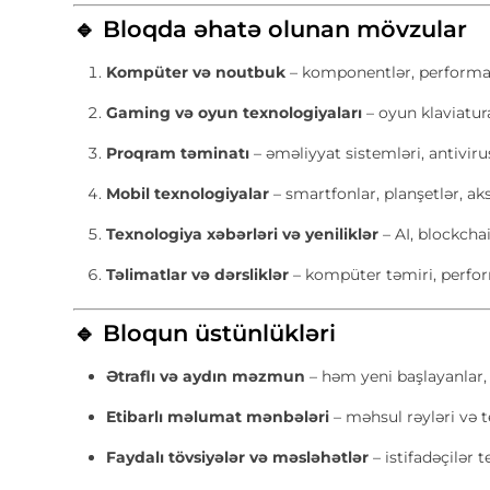
🔹 Bloqda əhatə olunan mövzular
Kompüter və noutbuk
– komponentlər, performans
Gaming və oyun texnologiyaları
– oyun klaviatur
Proqram təminatı
– əməliyyat sistemləri, antivir
Mobil texnologiyalar
– smartfonlar, planşetlər, aks
Texnologiya xəbərləri və yeniliklər
– AI, blockchai
Təlimatlar və dərsliklər
– kompüter təmiri, perfor
🔹 Bloqun üstünlükləri
Ətraflı və aydın məzmun
– həm yeni başlayanlar
Etibarlı məlumat mənbələri
– məhsul rəyləri və t
Faydalı tövsiyələr və məsləhətlər
– istifadəçilər 