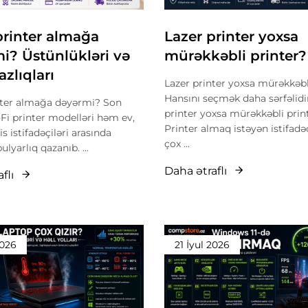
printer almağa
Lazer printer yoxsa
i? Üstünlükləri və
mürəkkəbli printer?
zlıqları
Lazer printer yoxsa mürəkkəbl
Hansını seçmək daha sərfəlidi
nter almağa dəyərmi? Son
printer yoxsa mürəkkəbli prin
-Fi printer modelləri həm ev,
Printer almaq istəyən istifadə
s istifadəçiləri arasında
çox ...
lyarlıq qazanıb. ...
Daha ətraflı
flı
2026
21 İyul 2026