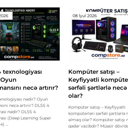
 2026
08 İyul 2026
 texnologiyası
Kompüter satışı –
 Oyun
Keyfiyyətli kompüter
mansını necə artırır?
sərfəli şərtlərlə nec
olar?
xnologiyası nədir? Oyun
sını necə artırır? DLSS 4
Kompüter satışı – Keyfiyyətli
yası nədir? DLSS 4
kompüterləri sərfəli şərtlərlə
yası (Deep Learning Super
almaq olar? Kompüter satışı 
) ...
qədər vacibdir? Müasir dövrd