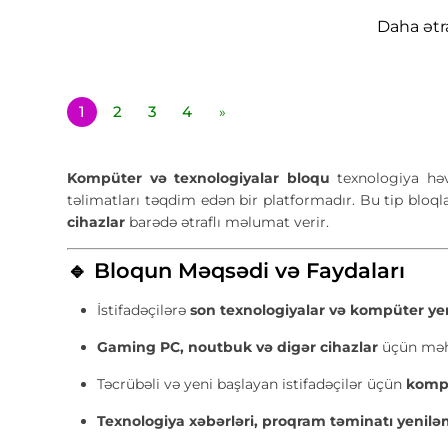
Daha ətra
1
2
3
4
»
Kompüter və texnologiyalar bloqu
texnologiya həvə
təlimatları təqdim edən bir platformadır. Bu tip bloqla
cihazlar
barədə ətraflı məlumat verir.
🔹 Bloqun Məqsədi və Faydaları
İstifadəçilərə
son texnologiyalar və kompüter yeni
Gaming PC, noutbuk və digər cihazlar
üçün məhs
Təcrübəli və yeni başlayan istifadəçilər üçün
kompü
Texnologiya xəbərləri, proqram təminatı yeniləm