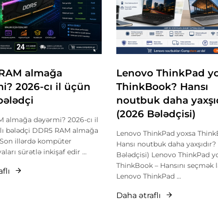
RAM almağa
Lenovo ThinkPad y
i? 2026-cı il üçün
ThinkBook? Hansı
 bələdçi
noutbuk daha yaxşı
(2026 Bələdçisi)
almağa dəyərmi? 2026-cı il
flı bələdçi DDR5 RAM almağa
Lenovo ThinkPad yoxsa Thin
Son illərdə kompüter
Hansı noutbuk daha yaxşıdır?
ları sürətlə inkişaf edir ...
Bələdçisi) Lenovo ThinkPad y
ThinkBook – Hansını seçmək 
flı
Lenovo ThinkPad ...
Daha ətraflı