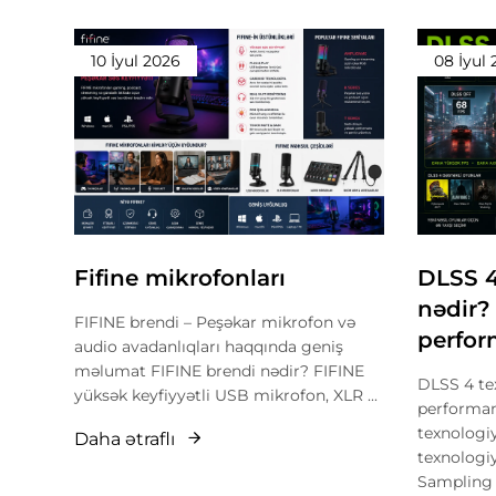
10 İyul 2026
08 İyul
Fifine mikrofonları
DLSS 4
nədir?
FIFINE brendi – Peşəkar mikrofon və
perfor
audio avadanlıqları haqqında geniş
məlumat FIFINE brendi nədir? FIFINE
DLSS 4 te
yüksək keyfiyyətli USB mikrofon, XLR ...
performan
texnologi
Daha ətraflı
texnologi
Sampling 4