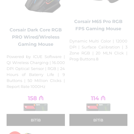
Corsair M65 Pro RGB
FPS Gaming Mouse
Corsair Dark Core RGB
PRO Wired/Wireless
Dynamic Multi Color | 12000
Gaming Mouse
DPI | Surface Calibration | 3
Zone RGB | 20 MLN Click |
Powered by ICUE Software |
Prog Buttons 8
QI Wireless Charging | 16.000
DPI Optical Sensor | RGB | 24
Hours of Baterry Life | 9
Buttons | 50 Million Clicks |
Report Rate 1000Hz
158
₼
114
₼
BITIB
BITIB