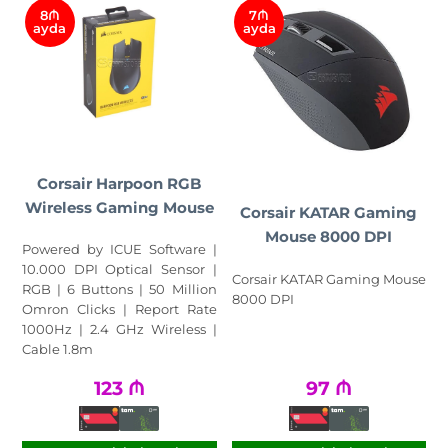
8₼
7₼
ayda
ayda
Corsair Harpoon RGB
Wireless Gaming Mouse
Corsair KATAR Gaming
Mouse 8000 DPI
Powered by ICUE Software |
10.000 DPI Optical Sensor |
Corsair KATAR Gaming Mouse
RGB | 6 Buttons | 50 Million
8000 DPI
Omron Clicks | Report Rate
1000Hz | 2.4 GHz Wireless |
Cable 1.8m
123
₼
97
₼