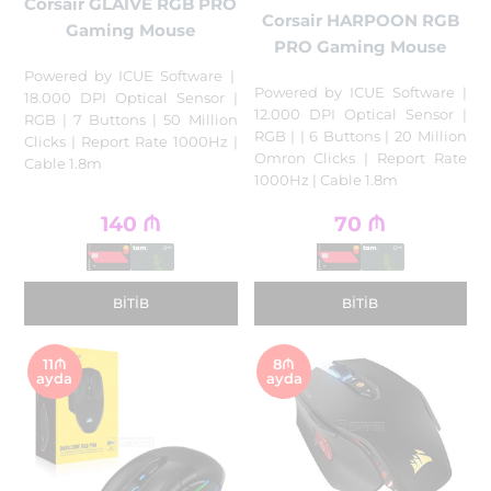
Corsair GLAIVE RGB PRO
Corsair HARPOON RGB
Gaming Mouse
PRO Gaming Mouse
Powered by ICUE Software |
Powered by ICUE Software |
18.000 DPI Optical Sensor |
12.000 DPI Optical Sensor |
RGB | 7 Buttons | 50 Million
RGB | | 6 Buttons | 20 Million
Clicks | Report Rate 1000Hz |
Omron Clicks | Report Rate
Cable 1.8m
1000Hz | Cable 1.8m
140
₼
70
₼
BITIB
BITIB
11₼
8₼
ayda
ayda