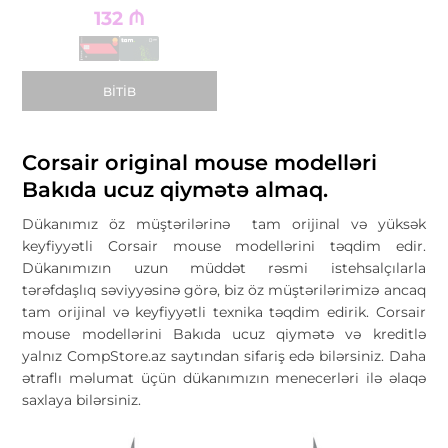
132
₼
BITIB
Corsair original mouse modelləri
Bakıda ucuz qiymətə almaq.
Dükanımız öz müştərilərinə tam orijinal və yüksək
keyfiyyətli Corsair mouse modellərini təqdim edir.
Dükanımızın uzun müddət rəsmi istehsalçılarla
tərəfdaşlıq səviyyəsinə görə, biz öz müştərilərimizə ancaq
tam orijinal və keyfiyyətli texnika təqdim edirik. Corsair
mouse modellərini Bakıda ucuz qiymətə və kreditlə
yalnız CompStore.az saytından sifariş edə bilərsiniz. Daha
ətraflı məlumat üçün dükanımızın menecerləri ilə əlaqə
saxlaya bilərsiniz.