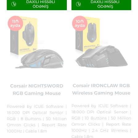
DAXILI HISSƏLI
DAXILI HISSƏLI
ÖDƏNIŞ
ÖDƏNIŞ
11₼
10₼
ayda
ayda
Corsair IRONCLAW RGB
Corsair NIGHTSWORD
Wireless Gaming Mouse
RGB Gaming Mouse
Powered by ICUE Software |
Powered by ICUE Software |
18.000 DPI Optical Sensor |
18.000 DPI Optical Sensor |
RGB | 10 Buttons | 50 Million
RGB | 8 Buttons | 50 Million
Omron Clicks | Report Rate
Omron Clicks | Report Rate
1000Hz | 2.4 GHz Wireless |
1000Hz | Cable 1.8m
Cable 1.8m