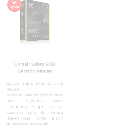
9₼
ayda
Corsair Sabre RGB
Gaming Mouse
Corsair Sabre RGB Gaming
Mouse
modelini Bakıda topdan satış
ucuz qiymətə rəsmi
zəmanətlə nəğd və ya
köçürmə yolu ilə almaq
istəyirsinizsə, onda bizim
dükana müraciət edin!