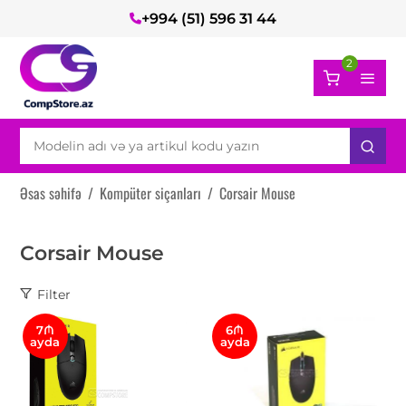
+994 (51) 596 31 44
2
Əsas səhifə
/
Kompüter siçanları
/
Corsair Mouse
Corsair Mouse
Filter
7₼
6₼
ayda
ayda