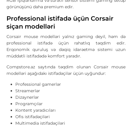
RGB işıqlandırma və sürətli sensor sistemi gaming setup
görünüşünü daha premium edir.
Professional istifadə üçün Corsair
siçan modelləri
Corsair mouse modelləri yalnız gaming deyil, həm də
professional istifadə üçün rahatlıq təqdim edir.
Erqonomik quruluş və dəqiq idarəetmə sistemi uzun
müddətli istifadədə komfort yaradır.
Compstore.az saytında təqdim olunan Corsair mouse
modelləri aşağıdakı istifadəçilər üçün uyğundur:
Professional gamerlər
Streamerlər
Dizaynerlər
Programçılar
Kontent yaradıcıları
Ofis istifadəçiləri
Multimedia istifadəçiləri