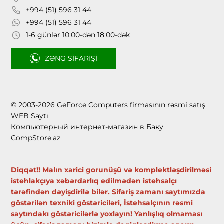
+994 (51) 596 31 44
+994 (51) 596 31 44
1-6 günlər 10:00-dən 18:00-dək
ZƏNG SIFARIŞI
© 2003-2026 GeForce Computers firmasının rəsmi satış
WEB Saytı
Компьютерный интернет-магазин в Баку
CompStore.az
Diqqət!! Malın xarici gorunüşü və komplektləşdirilməsi
istehlakçıya xəbərdarlıq edilmədən istehsalçı
tərəfindən dəyişdirilə bilər. Sifariş zamanı saytımızda
göstərilən texniki göstəriciləri, İstehsalçının rəsmi
saytındakı göstəricilərlə yoxlayın! Yanlışlıq olmaması