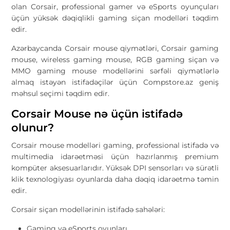
olan Corsair, professional gamer və eSports oyunçuları
üçün yüksək dəqiqlikli gaming siçan modelləri təqdim
edir.
Azərbaycanda Corsair mouse qiymətləri, Corsair gaming
mouse, wireless gaming mouse, RGB gaming siçan və
MMO gaming mouse modellərini sərfəli qiymətlərlə
almaq istəyən istifadəçilər üçün Compstore.az geniş
məhsul seçimi təqdim edir.
Corsair Mouse nə üçün istifadə
olunur?
Corsair mouse modelləri gaming, professional istifadə və
multimedia idarəetməsi üçün hazırlanmış premium
kompüter aksesuarlarıdır. Yüksək DPI sensorları və sürətli
klik texnologiyası oyunlarda daha dəqiq idarəetmə təmin
edir.
Corsair siçan modellərinin istifadə sahələri:
Gaming və eSports oyunları