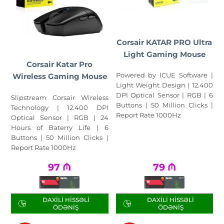
Corsair KATAR PRO Ultra
Light Gaming Mouse
Corsair Katar Pro
Powered by ICUE Software |
Wireless Gaming Mouse
Light Weight Design | 12.400
DPI Optical Sensor | RGB | 6
Slipstream Corsair Wireless
Buttons | 50 Million Clicks |
Technology | 12.400 DPI
Report Rate 1000Hz
Optical Sensor | RGB | 24
Hours of Baterry Life | 6
Buttons | 50 Million Clicks |
Report Rate 1000Hz
97
₼
79
₼
DAXILI HISSƏLI
DAXILI HISSƏLI
ÖDƏNIŞ
ÖDƏNIŞ