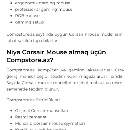
ergonomik gaming mouse
professional gaming mouse
RGB mouse
gaming setup
Compstore.az saytında uyğun Corsair mouse modellərini
rahat şəkildə tapa bilərlər.
Niyə Corsair Mouse almaq üçün
Compstore.az?
Compstore.az
kompüter və gaming aksesuarları üzrə
geniş məhsul çeşidi təqdim edən mağazalardan biridir.
Saytda Corsair mouse modelləri orijinal məhsul və rəsmi
zəmanətlə təqdim olunur.
Compstore.az üstünlükləri:
Orijinal Corsair məhsulları
Rəsmi zəmanət
Münasib Corsair mouse qiymətləri
Kredit və taksit imkanları