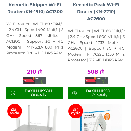
Keenetic Peak Wi-Fi
Keenetic Skipper Wi-Fi
Router (KN-2710)
Router (KN-1910) AC1300
AC2600
Wi-Fi router | Wi-Fi: 802.11k/r/v
| 2.4 GHz Speed 400 Mbit/s | 5
Wi-Fi router | Wi-Fi: 802.11k/r/v
GHz Speed 867 Mbit/s |
| 2.4 GHz Speed 800 Mbit/s | 5
AC1300 | Support 3G + 4G
GHz Speed 1733 Mbit/s |
Modem | MT7621A 880 MHz
AC2600 | Support 3G + 4G
Processor | 128 MB DDR3 RAM
Modem | MT7622B 1350 MHz
Processor | 512 MB DDR3 RAM
210
₼
508
₼
DAXILI HISSƏLI
DAXILI HISSƏLI
ÖDƏNIŞ
ÖDƏNIŞ
28₼
9₼
ayda
ayda