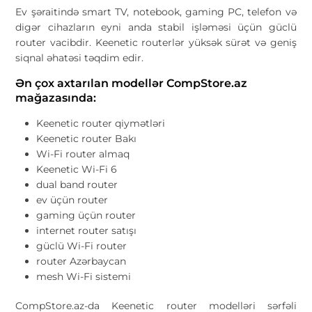
Ev şəraitində smart TV, notebook, gaming PC, telefon və
digər cihazların eyni anda stabil işləməsi üçün güclü
router vacibdir. Keenetic routerlər yüksək sürət və geniş
siqnal əhatəsi təqdim edir.
Ən çox axtarılan modellər CompStore.az
mağazasında:
Keenetic router qiymətləri
Keenetic router Bakı
Wi-Fi router almaq
Keenetic Wi-Fi 6
dual band router
ev üçün router
gaming üçün router
internet router satışı
güclü Wi-Fi router
router Azərbaycan
mesh Wi-Fi sistemi
CompStore.az-da Keenetic router modelləri sərfəli