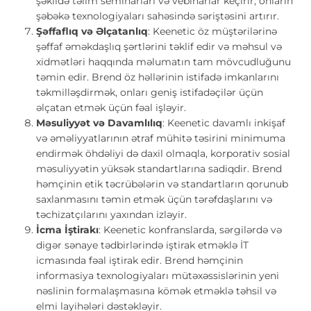
şəkildə təlim seminarları və vebinarlar keçirir, onların
şəbəkə texnologiyaları sahəsində səriştəsini artırır.
Şəffaflıq və Əlçatanlıq
: Keenetic öz müştərilərinə
şəffaf əməkdaşlıq şərtlərini təklif edir və məhsul və
xidmətləri haqqında məlumatın tam mövcudluğunu
təmin edir. Brend öz həllərinin istifadə imkanlarını
təkmilləşdirmək, onları geniş istifadəçilər üçün
əlçatan etmək üçün fəal işləyir.
Məsuliyyət və Davamlılıq
: Keenetic davamlı inkişaf
və əməliyyatlarının ətraf mühitə təsirini minimuma
endirmək öhdəliyi də daxil olmaqla, korporativ sosial
məsuliyyətin yüksək standartlarına sadiqdir. Brend
həmçinin etik təcrübələrin və standartların qorunub
saxlanmasını təmin etmək üçün tərəfdaşlarını və
təchizatçılarını yaxından izləyir.
İcma İştirakı
: Keenetic konfranslarda, sərgilərdə və
digər sənaye tədbirlərində iştirak etməklə İT
icmasında fəal iştirak edir. Brend həmçinin
informasiya texnologiyaları mütəxəssislərinin yeni
nəslinin formalaşmasına kömək etməklə təhsil və
elmi layihələri dəstəkləyir.