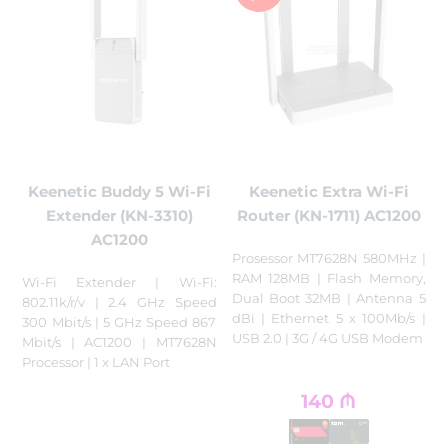
Keenetic Buddy 5 Wi-Fi
Keenetic Extra Wi-Fi
Extender (KN-3310)
Router (KN-1711) AC1200
AC1200
Prosessor MT7628N 580MHz |
RAM 128MB | Flash Memory,
Wi-Fi Extender | Wi-Fi:
Dual Boot 32MB | Antenna 5
802.11k/r/v | 2.4 GHz Speed
dBi | Ethernet 5 x 100Mb/s |
300 Mbit/s | 5 GHz Speed 867
USB 2.0 | 3G / 4G USB Modem
Mbit/s | AC1200 | MT7628N
Processor | 1 x LAN Port
140
₼