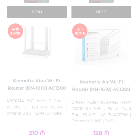
BITIB
BITIB
14₼
9₼
ayda
ayda
Keenetic Viva Wi-Fi
Keenetic Air Wi-Fi
Router (KN-1910) AC1300
Router (KN-1610) AC1200
MT7621A 880 MHz 2 Core |
CPU MT7628N 575 MHz | RAM
AC1300 | 128 MB DDR3 |
DDR2 64 MB | Flash Dual
Antena 5 dBi | LAN 5 x 1 Gbs
Boot 16 MB | Wi-Fi AC1200 |
Ethernet 5x100 | 5 dBi
210
₼
128
₼