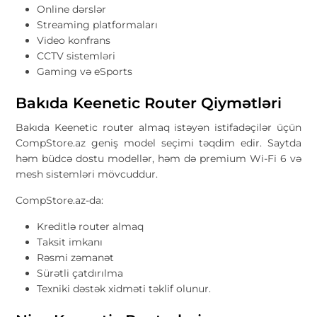
Online dərslər
Streaming platformaları
Video konfrans
CCTV sistemləri
Gaming və eSports
Bakıda Keenetic Router Qiymətləri
Bakıda Keenetic router almaq istəyən istifadəçilər üçün
CompStore.az geniş model seçimi təqdim edir. Saytda
həm büdcə dostu modellər, həm də premium Wi-Fi 6 və
mesh sistemləri mövcuddur.
CompStore.az-da:
Kreditlə router almaq
Taksit imkanı
Rəsmi zəmanət
Sürətli çatdırılma
Texniki dəstək xidməti təklif olunur.