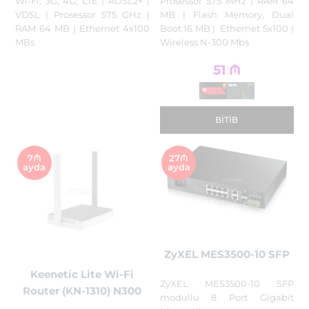
Wi-Fi, 3G, 4G, LTE | ADSL2+ |
Prosessor 575 MHz | RAM 64
VDSL | Prosessor 575 GHz |
MB | Flash Memory, Dual
RAM 64 MB | Ethernet 4x100
Boot 16 MB | Ethernet 5x100 |
MBs
Wireless N-300 Mbs
51
₼
BITIB
7₼
27₼
ayda
ayda
ZyXEL MES3500-10 SFP
Keenetic Lite Wi-Fi
ZyXEL MES3500-10 SFP
Router (KN-1310) N300
modullu 8 Port Gigabit