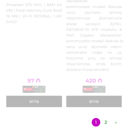
İdarəedilən
Prosessor 575 MHz | RAM 64
kommutator modeli Bakıda
MB | Flash Memory Dual Boot
ucuz qiymətə almaq
16 MB | Wi-Fi 300Mb/s | LAN
istəyirsinizsə düknamızla
5x100
əlaqə saxlayın. ZyXEL
MES3500-10 SFP modullu 8
Port Gigabit İdarəedilən
kommutator modeli Bakıda top
satış ucuz qiymətə rəsmi
zəmanətlə nəğd və ya
köçürmə yolu ilə almaq
istəyirsinizsə, onda bizim
dükana müraciət edin!
97
₼
420
₼
BITIB
BITIB
1
2
»