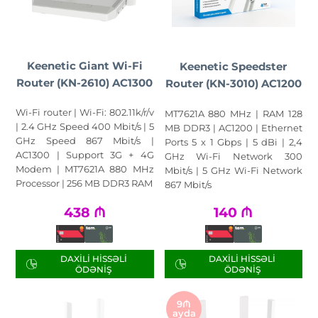
Keenetic Giant Wi-Fi
Keenetic Speedster
Router (KN-2610) AC1300
Router (KN-3010) AC1200
Wi-Fi router | Wi-Fi: 802.11k/r/v
MT7621A 880 MHz | RAM 128
| 2.4 GHz Speed 400 Mbit/s | 5
MB DDR3 | AC1200 | Ethernet
GHz Speed 867 Mbit/s |
Ports 5 x 1 Gbps | 5 dBi | 2,4
AC1300 | Support 3G + 4G
GHz Wi-Fi Network 300
Modem | MT7621A 880 MHz
Mbit/s | 5 GHz Wi-Fi Network
Processor | 256 MB DDR3 RAM
867 Mbit/s
438
₼
140
₼
DAXILI HISSƏLI
DAXILI HISSƏLI
ÖDƏNIŞ
ÖDƏNIŞ
9₼
ayda