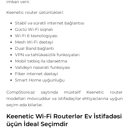
imkan verir.
Keenetic router üstünlükləri:
Stabil və sürətli internet bağlantısı
Güclü Wi-Fi siqnalı
Wi-Fi 6 texnologiyası
Mesh Wi-Fi dəstəyi
Dual Band bağlantı
VPN və təhlükəsizlik funksiyaları
Mobil tətbiq ilə idarəetmə
Valideyn nəzarəti funksiyası
Fiber internet dəstəyi
Smart Home uyğunluğu
CompStore.az saytında müxtəlif Keenetic router
modelləri mövcuddur və istifadəçilər ehtiyaclarına uyğun
seçim edə bilərlər.
Keenetic Wi-Fi Routerlər Ev İstifadəsi
üçün İdeal Seçimdir