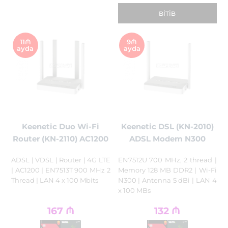
BITIB
11₼
9₼
ayda
ayda
Keenetic Duo Wi-Fi
Keenetic DSL (KN-2010)
Router (KN-2110) AC1200
ADSL Modem N300
ADSL | VDSL | Router | 4G LTE
EN7512U 700 MHz, 2 thread |
| AC1200 | EN7513T 900 MHz 2
Memory 128 MB DDR2 | Wi-Fi
Thread | LAN 4 x 100 Mbits
N300 | Antenna 5 dBi | LAN 4
x 100 MBs
167
₼
132
₼