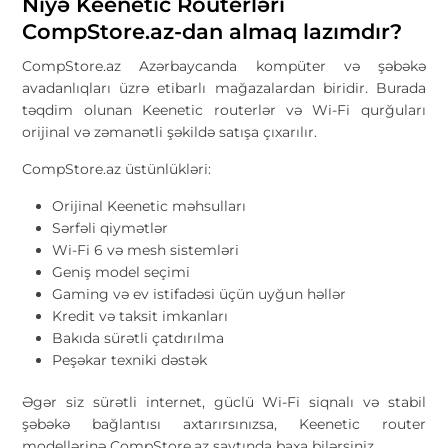
Niyə Keenetic Routerləri
CompStore.az-dan almaq lazımdır?
CompStore.az Azərbaycanda kompüter və şəbəkə
avadanlıqları üzrə etibarlı mağazalardan biridir. Burada
təqdim olunan Keenetic routerlər və Wi-Fi qurğuları
orijinal və zəmanətli şəkildə satışa çıxarılır.
CompStore.az üstünlükləri:
Orijinal Keenetic məhsulları
Sərfəli qiymətlər
Wi-Fi 6 və mesh sistemləri
Geniş model seçimi
Gaming və ev istifadəsi üçün uyğun həllər
Kredit və taksit imkanları
Bakıda sürətli çatdırılma
Peşəkar texniki dəstək
Əgər siz sürətli internet, güclü Wi-Fi siqnalı və stabil
şəbəkə bağlantısı axtarırsınızsa, Keenetic router
modellərinə CompStore.az saytında baxa bilərsiniz.