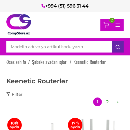
+994 (51) 596 31 44
2
Əsas səhifə
/
Şəbəkə avadanlıqları
/
Keenetic Routerlər
Keenetic Routerlər
Filter
1
2
»
10₼
17₼
ayda
ayda