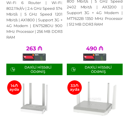
800 Mbit/s | 5 GHz Speed
Wi-Fi 6 Router | Wi-Fi:
2402 Mbit/s | AX3200 |
802.11k/r/v | 2.4 GHz Speed 574
Support 3G + 4G Modem |
Mbit/s | 5 GHz Speed 1201
MT7622B 1350 MHz Processor
Mbit/s | AX1800 | Support 3G +
| 512 MB DDR3 RAM
4G Modem | EN7528DU 900
MHz Processor | 256 MB DDR3
RAM
263
₼
490
₼
DAXILI HISSƏLI
DAXILI HISSƏLI
ÖDƏNIŞ
ÖDƏNIŞ
14₼
33₼
ayda
ayda