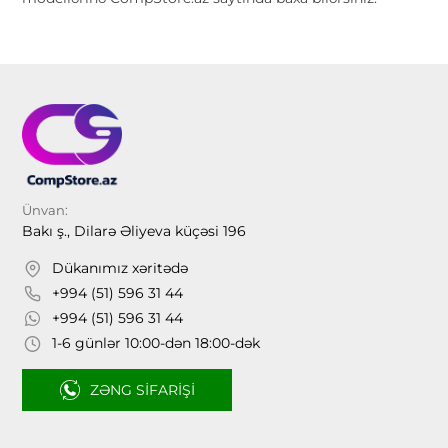
Ünvan:
Bakı ş., Dilarə Əliyeva küçəsi 196
Dükanımız xəritədə
+994 (51) 596 31 44
+994 (51) 596 31 44
1-6 günlər 10:00-dən 18:00-dək
ZƏNG SIFARIŞI