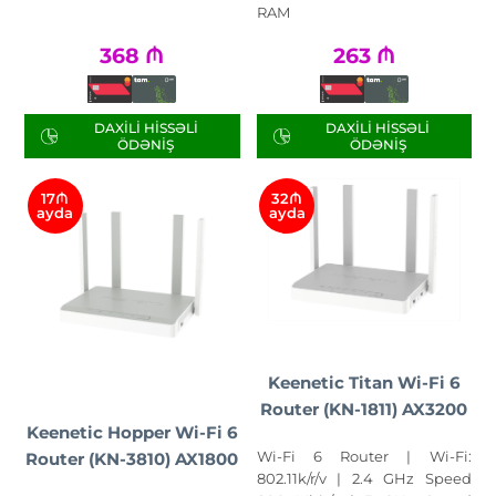
RAM
368
₼
263
₼
DAXILI HISSƏLI
DAXILI HISSƏLI
ÖDƏNIŞ
ÖDƏNIŞ
17₼
32₼
ayda
ayda
Keenetic Titan Wi-Fi 6
Router (KN-1811) AX3200
Keenetic Hopper Wi-Fi 6
Wi-Fi 6 Router | Wi-Fi:
Router (KN-3810) AX1800
802.11k/r/v | 2.4 GHz Speed