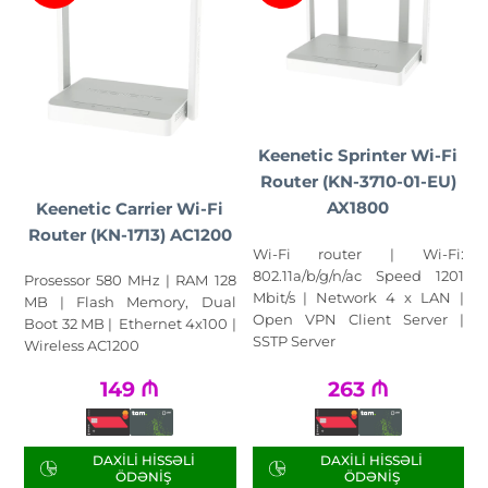
Keenetic Sprinter Wi-Fi
Router (KN-3710-01-EU)
AX1800
Keenetic Carrier Wi-Fi
Router (KN-1713) AC1200
Wi-Fi router | Wi-Fi:
802.11a/b/g/n/ac Speed 1201
Prosessor 580 MHz | RAM 128
Mbit/s | Network 4 x LAN |
MB | Flash Memory, Dual
Open VPN Client Server |
Boot 32 MB | Ethernet 4x100 |
SSTP Server
Wireless AC1200
149
₼
263
₼
DAXILI HISSƏLI
DAXILI HISSƏLI
ÖDƏNIŞ
ÖDƏNIŞ