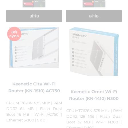
BITIB
BITIB
8₼
ayda
Keenetic City Wi-Fi
Router (KN-1510) AC750
Keenetic Omni Wi-Fi
Router (KN-1410) N300
CPU MT7628N 575 MHz | RAM
DDR2 64 MB | Flash Dual
CPU MT7628N 575 MHz | RAM
Boot 16 MB | Wi-Fi AC750 |
DDR2 128 MB | Flash Dual
Ethernet 5x100 | 5 dBi
Boot 32 MB | Wi-Fi N300 |
Ethernet 5x100