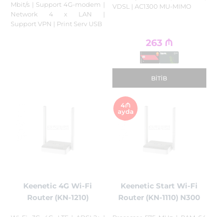
Mbit/s | Support 4G-modem |
VDSL | AC1300 MU-MIMO
Network 4 x LAN |
Support VPN | Print Serv USB
263
₼
BITIB
4₼
ayda
Keenetic 4G Wi-Fi
Keenetic Start Wi-Fi
Router (KN-1210)
Router (KN-1110) N300