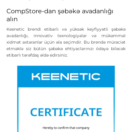
CompStore-dan şəbəkə avadanlığı
alın
Keenetic brendi etibarlı və yüksək keyfiyyətli şəbəkə
avadanlığı, innovativ texnologiyalar və mükəmməl
xidmət axtaranlar üçün əla seçimdir. Bu brendə müraciət
etməklə siz bütün şəbəkə ehtiyaclarınızı ödəyə biləcək
etibarlı tərəfdaş əldə edirsiniz.