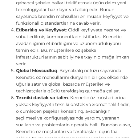
qabaqcıl şəbəkə həlləri təklif etmək üçün daim yeni
texnologiyalar hazırlayır və tətbiq edir. Bunun
sayəsində brendin məhsulları ən müasir keyfiyyət və
funksionallıq standartlarına cavab verir.
Etibarlılıq və Keyfiyyət
: Ciddi keyfiyyətə nəzarət və
sübut edilmiş komponentlərin istifadəsi Keenetic
avadanlığının etibarlılığını və uzunömürlülüyünü
təmin edir. Bu, müştərilərə öz şəbəkə
infrastrukturlarının sabitliyinə arxayın olmağa imkan
verir.
Qlobal Mövcudluq
: Beynəlxalq nüfuzu sayəsində
Keenetic öz məhsullarını dünyanın bir çox ölkəsində
uğurla satır və qlobal bazarda müştərilər və
təchizatçılarla güclü tərəfdaşlıq qurmağa çalışır.
Texniki dəstək və təlim
: Keenetic öz müştərilərinə
yüksək keyfiyyətli texniki dəstək və xidmət təklif edir,
o cümlədən peşəkar konsaltinq, avadanlığın
seçilməsi və konfiqurasiyasında yardım, yaranan
sualların və problemlərin operativ həlli. Bundan əlavə,
Keenetic öz müştəriləri və tərəfdaşları üçün fəal