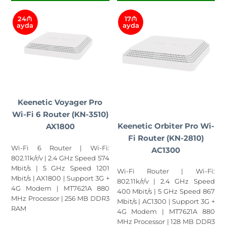
24₼
17₼
ayda
ayda
Keenetic Voyager Pro
Wi-Fi 6 Router (KN-3510)
Keenetic Orbiter Pro Wi-
AX1800
Fi Router (KN-2810)
Wi-Fi 6 Router | Wi-Fi:
AC1300
802.11k/r/v | 2.4 GHz Speed 574
Mbit/s | 5 GHz Speed 1201
Wi-Fi Router | Wi-Fi:
Mbit/s | AX1800 | Support 3G +
802.11k/r/v | 2.4 GHz Speed
4G Modem | MT7621A 880
400 Mbit/s | 5 GHz Speed 867
MHz Processor | 256 MB DDR3
Mbit/s | AC1300 | Support 3G +
RAM
4G Modem | MT7621A 880
MHz Processor | 128 MB DDR3