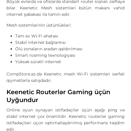
Böyük evlərdə və ofislərdə standart router siqnalı zəifləyə
bilər. Keenetic Mesh sistemləri bütün məkanı vahid
internet şəbəkəsi ilə təmin edir.
Mesh sistemlərinin üstünlükləri:
Tam ev Wi-Fi əhatəsi
Stabil internet bağlantısı
Ölü zonaların aradan qaldırılması
Smart roaming texnologiyası
Yüksək sürətli internet
CompStore.az-da Keenetic mesh Wi-Fi sistemləri sərfəli
qiymətlərlə satışdadır.
Keenetic Routerlər Gaming üçün
Uyğundur
Online oyun oynayan istifadəçilər üçün aşağı ping və
stabil internet çox önəmlidir. Keenetic routerlər gaming
istifadəçiləri üçün optimallaşdırılmış performans təqdim
edir.