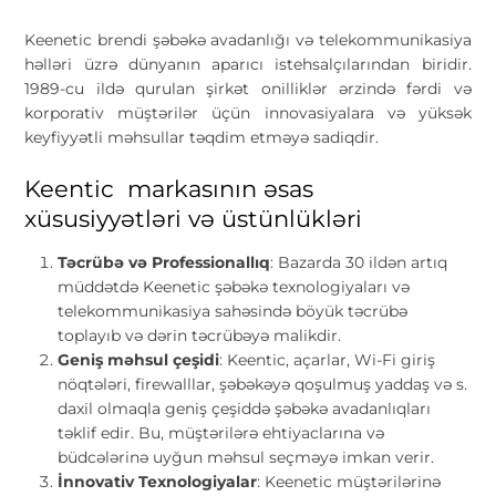
Keenetic brendi şəbəkə avadanlığı və telekommunikasiya
həlləri üzrə dünyanın aparıcı istehsalçılarından biridir.
1989-cu ildə qurulan şirkət onilliklər ərzində fərdi və
korporativ müştərilər üçün innovasiyalara və yüksək
keyfiyyətli məhsullar təqdim etməyə sadiqdir.
Keentic markasının əsas
xüsusiyyətləri və üstünlükləri
Təcrübə və Professionallıq
: Bazarda 30 ildən artıq
müddətdə Keenetic şəbəkə texnologiyaları və
telekommunikasiya sahəsində böyük təcrübə
toplayıb və dərin təcrübəyə malikdir.
Geniş məhsul çeşidi
: Keentic, açarlar, Wi-Fi giriş
nöqtələri, firewalllar, şəbəkəyə qoşulmuş yaddaş və s.
daxil olmaqla geniş çeşiddə şəbəkə avadanlıqları
təklif edir. Bu, müştərilərə ehtiyaclarına və
büdcələrinə uyğun məhsul seçməyə imkan verir.
İnnovativ Texnologiyalar
: Keenetic müştərilərinə