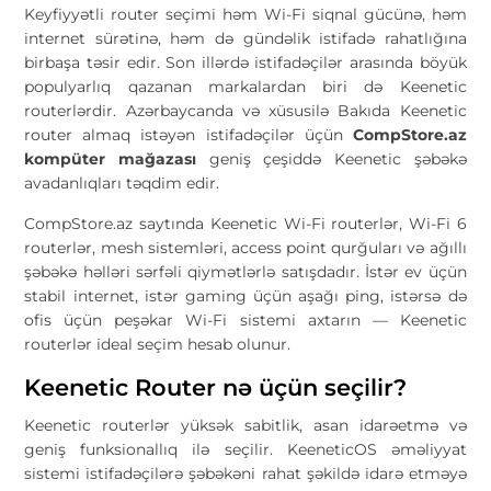
Keyfiyyətli router seçimi həm Wi-Fi siqnal gücünə, həm
internet sürətinə, həm də gündəlik istifadə rahatlığına
birbaşa təsir edir. Son illərdə istifadəçilər arasında böyük
populyarlıq qazanan markalardan biri də Keenetic
routerlərdir. Azərbaycanda və xüsusilə Bakıda Keenetic
router almaq istəyən istifadəçilər üçün
CompStore.az
kompüter mağazası
geniş çeşiddə Keenetic şəbəkə
avadanlıqları təqdim edir.
CompStore.az saytında Keenetic Wi-Fi routerlər, Wi-Fi 6
routerlər, mesh sistemləri, access point qurğuları və ağıllı
şəbəkə həlləri sərfəli qiymətlərlə satışdadır. İstər ev üçün
stabil internet, istər gaming üçün aşağı ping, istərsə də
ofis üçün peşəkar Wi-Fi sistemi axtarın — Keenetic
routerlər ideal seçim hesab olunur.
Keenetic Router nə üçün seçilir?
Keenetic routerlər yüksək sabitlik, asan idarəetmə və
geniş funksionallıq ilə seçilir. KeeneticOS əməliyyat
sistemi istifadəçilərə şəbəkəni rahat şəkildə idarə etməyə