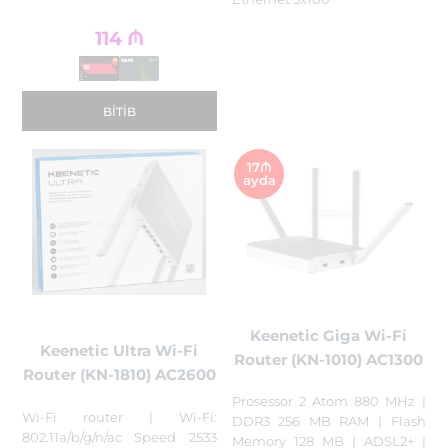
114
₼
BITIB
17₼
ayda
Keenetic Giga Wi-Fi
Keenetic Ultra Wi-Fi
Router (KN-1010) AC1300
Router (KN-1810) AC2600
Prosessor 2 Atom 880 MHz |
Wi-Fi router | Wi-Fi:
DDR3 256 MB RAM | Flash
802.11a/b/g/n/ac Speed 2533
Memory 128 MB | ADSL2+ |