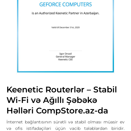
Keenetic Routerlər – Stabil
Wi-Fi və Ağıllı Şəbəkə
Həlləri CompStore.az-da
İnternet bağlantısının sürətli və stabil olması müasir ev
və ofis istifadəçiləri üçün vacib tələblərdən biridir.