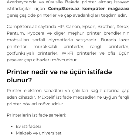
Azərbaycanda və xüsusilə Bakıda printer almaq istəyən
istifadəçilər üçün
CompStore.az kompüter mağazası
geniş çeşiddə printerlər və çap avadanlıqları təqdim edir.
CompStore.az saytında HP, Canon, Epson, Brother, Xerox,
Pantum, Kyocera və digər məşhur printer brendlərinin
məhsulları sərfəli qiymətlərlə satışdadır. Burada lazer
printerlər, mürəkkəbli printerlər, rəngli printerlər,
çoxfunksiyalı printerlər, Wi-Fi printerlər və ofis üçün
peşəkar çap cihazları mövcuddur.
Printer nədir və nə üçün istifadə
olunur?
Printer elektron sənədləri və şəkilləri kağız üzərinə çap
edən cihazdır. Müxtəlif istifadə məqsədlərinə uyğun fərqli
printer növləri mövcuddur.
Printerlərin istifadə sahələri:
Ev istifadəsi
Məktəb və universitet