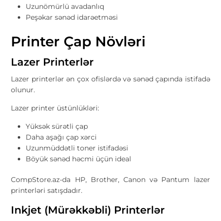
Uzunömürlü avadanlıq
Peşəkar sənəd idarəetməsi
Printer Çap Növləri
Lazer Printerlər
Lazer printerlər ən çox ofislərdə və sənəd çapında istifadə
olunur.
Lazer printer üstünlükləri:
Yüksək sürətli çap
Daha aşağı çap xərci
Uzunmüddətli toner istifadəsi
Böyük sənəd həcmi üçün ideal
CompStore.az-da HP, Brother, Canon və Pantum lazer
printerləri satışdadır.
Inkjet (Mürəkkəbli) Printerlər