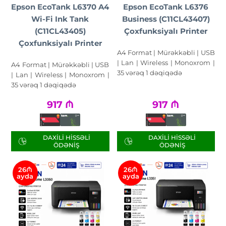
Epson EcoTank L6370 A4
Epson EcoTank L6376
Wi-Fi Ink Tank
Business (C11CL43407)
(C11CL43405)
Çoxfunksiyalı Printer
Çoxfunksiyalı Printer
A4 Format | Mürəkkəbli | USB
| Lan | Wireless | Monoxrom |
A4 Format | Mürəkkəbli | USB
35 vərəq 1 dəqiqədə
| Lan | Wireless | Monoxrom |
35 vərəq 1 dəqiqədə
917
₼
917
₼
DAXILI HISSƏLI
DAXILI HISSƏLI
ÖDƏNIŞ
ÖDƏNIŞ
26₼
26₼
ayda
ayda