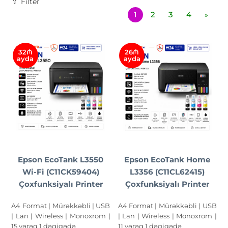
Filter
1
2
3
4
»
32₼
26₼
ayda
ayda
Epson EcoTank L3550
Epson EcoTank Home
Wi-Fi (C11CK59404)
L3356 (C11CL62415)
Çoxfunksiyalı Printer
Çoxfunksiyalı Printer
A4 Format | Mürəkkəbli | USB
A4 Format | Mürəkkəbli | USB
| Lan | Wireless | Monoxrom |
| Lan | Wireless | Monoxrom |
15 vərəq 1 dəqiqədə
11 vərəq 1 dəqiqədə