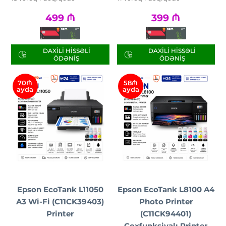
499
₼
399
₼
DAXILI HISSƏLI
DAXILI HISSƏLI
ÖDƏNIŞ
ÖDƏNIŞ
70₼
58₼
ayda
ayda
Epson EcoTank L11050
Epson EcoTank L8100 A4
A3 Wi-Fi (C11CK39403)
Photo Printer
Printer
(C11CK94401)
Çoxfunksiyalı Printer