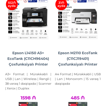
102₼
31₼
ayda
ayda
Epson L14150 A3+
Epson M2110 EcoTank
EcoTank (C11CH96404)
(C11CJ19401)
Çoxfunksiyalı Printer
Çoxfunksiyalı Printer
A3+ Format | Mürəkkəbli |
A4 Format | Mürəkkəbli | USB
USB | Lan | Wireless | Rəngli |
| Lan | Monoxrom | 15 vərəq 1
38 vərəq 1 dəqiqədə | Scanner
dəqiqədə
| Xerox | Duplex
1598
₼
485
₼