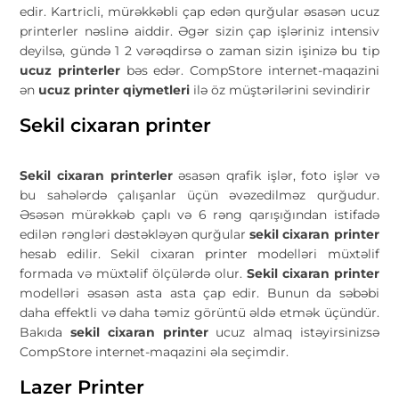
edir. Kartricli, mürəkkəbli çap edən qurğular əsasən ucuz
printerler nəslinə aiddir. Əgər sizin çap işləriniz intensiv
deyilsə, gündə 1 2 vərəqdirsə o zaman sizin işinizə bu tip
ucuz printerler
bəs edər. CompStore internet-maqazini
ən
ucuz printer qiymetleri
ilə öz müştərilərini sevindirir
Sekil cixaran printer
Sekil cixaran printerler
əsasən qrafik işlər, foto işlər və
bu sahələrdə çalışanlar üçün əvəzedilməz qurğudur.
Əsəsən mürəkkəb çaplı və 6 rəng qarışığından istifadə
edilən rəngləri dəstəkləyən qurğular
sekil cixaran printer
hesab edilir. Sekil cixaran printer modelləri müxtəlif
formada və müxtəlif ölçülərdə olur.
Sekil cixaran printer
modelləri əsasən asta asta çap edir. Bunun da səbəbi
daha effektli və daha təmiz görüntü əldə etmək üçündür.
Bakıda
sekil cixaran printer
ucuz almaq istəyirsinizsə
CompStore internet-maqazini əla seçimdir.
Lazer Printer