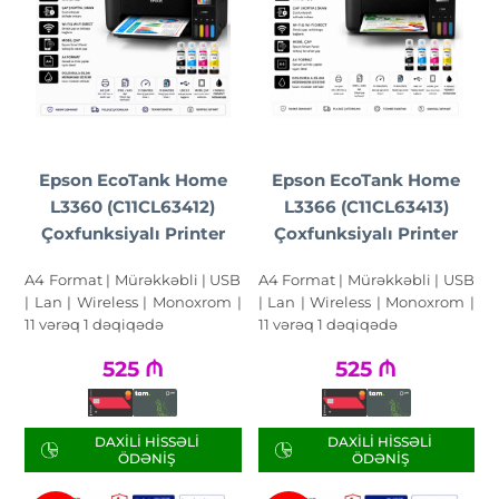
Epson EcoTank Home
Epson EcoTank Home
L3360 (C11CL63412)
L3366 (C11CL63413)
Çoxfunksiyalı Printer
Çoxfunksiyalı Printer
A4 Format | Mürəkkəbli | USB
A4 Format | Mürəkkəbli | USB
| Lan | Wireless | Monoxrom |
| Lan | Wireless | Monoxrom |
11 vərəq 1 dəqiqədə
11 vərəq 1 dəqiqədə
525
₼
525
₼
DAXILI HISSƏLI
DAXILI HISSƏLI
ÖDƏNIŞ
ÖDƏNIŞ