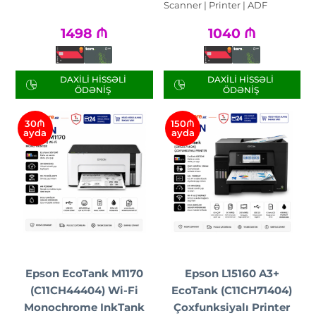
Scanner | Printer | ADF
1498
₼
1040
₼
DAXILI HISSƏLI
DAXILI HISSƏLI
ÖDƏNIŞ
ÖDƏNIŞ
30₼
150₼
ayda
ayda
Epson EcoTank M1170
Epson L15160 A3+
(C11CH44404) Wi-Fi
EcoTank (C11CH71404)
Monochrome InkTank
Çoxfunksiyalı Printer