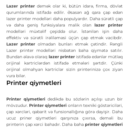
Lazer printer
demək olar ki, bütün idarə, firma, dövlət
qurumlarında istifadə edilir. Əsasən ağ qara çap edən
lazer printer modelləri daha populyardır. Daha sürətli çap
və daha geniş funksiyalara malik olan
lazer printer
modelləri müxtəlif çeşiddə olur. İstənilən işin daha
effektiv və sürətli irəliləməsi üçün çap etmək vacibdir.
Lazer printer
olmadan bunları etmək çətindir. Rəngli
Lazer printer modelləri nisbətən baha qiymətə satılır.
Bundan əlavə olaraq
lazer printer
istifadə edənlər mütləq
orijinal kartriclərdən istifadə etmələri şərtdir. Çünki
orijinal olmahyan kartriclər sizin printerinizə çox ziyan
vura bilər.
Printer qiymetleri
Printer qiymetleri
dedikdə bu sözlərin açılışı uzun bir
mövzudur.
Printer qiymetleri
onların texniki göstəriciləri,
çap xərcləri, qabarit və funsionallığına görə dəyişir. Daha
ucuz priner qiymetleri qarşınıza çıxırsa, deməli bu
printerin çap xərci bahadır. Daha baha
printer qiymetleri