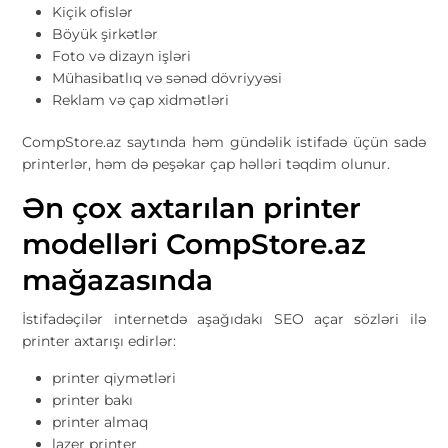
Kiçik ofislər
Böyük şirkətlər
Foto və dizayn işləri
Mühasibatlıq və sənəd dövriyyəsi
Reklam və çap xidmətləri
CompStore.az saytında həm gündəlik istifadə üçün sadə
printerlər, həm də peşəkar çap həlləri təqdim olunur.
Ən çox axtarılan printer
modelləri CompStore.az
mağazasında
İstifadəçilər internetdə aşağıdakı SEO açar sözləri ilə
printer axtarışı edirlər:
printer qiymətləri
printer bakı
printer almaq
lazer printer