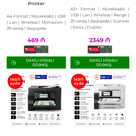
Printer
A3+ Format | Mürəkkəbli |
USB | Lan | Wireless | Rəngli |
A4 Format | Mürəkkəbli | USB
25 vərəq 1 dəqiqədə | Scanner
| Lan | Wireless | Monoxrom |
| Xerox | Duplex
39 vərəq 1 dəqiqədə
469
₼
2349
₼
DAXILI HISSƏLI
DAXILI HISSƏLI
ÖDƏNIŞ
ÖDƏNIŞ
146₼
149₼
ayda
ayda