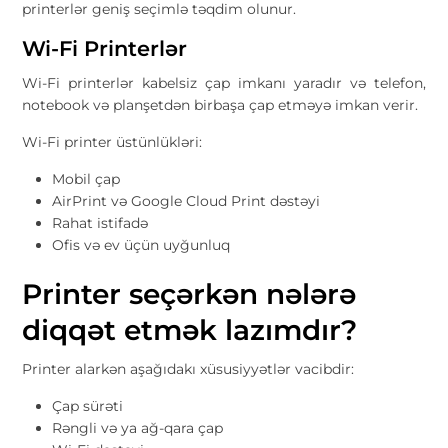
printerlər geniş seçimlə təqdim olunur.
Wi-Fi Printerlər
Wi-Fi printerlər kabelsiz çap imkanı yaradır və telefon,
notebook və planşetdən birbaşa çap etməyə imkan verir.
Wi-Fi printer üstünlükləri:
Mobil çap
AirPrint və Google Cloud Print dəstəyi
Rahat istifadə
Ofis və ev üçün uyğunluq
Printer seçərkən nələrə
diqqət etmək lazımdır?
Printer alarkən aşağıdakı xüsusiyyətlər vacibdir:
Çap sürəti
Rəngli və ya ağ-qara çap