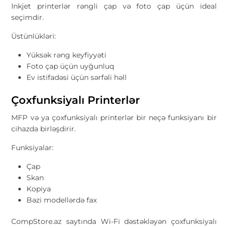
Inkjet printerlər rəngli çap və foto çap üçün ideal
seçimdir.
Üstünlükləri:
Yüksək rəng keyfiyyəti
Foto çap üçün uyğunluq
Ev istifadəsi üçün sərfəli həll
Çoxfunksiyalı Printerlər
MFP və ya çoxfunksiyalı printerlər bir neçə funksiyanı bir
cihazda birləşdirir.
Funksiyalar:
Çap
Skan
Kopiya
Bəzi modellərdə fax
CompStore.az saytında Wi-Fi dəstəkləyən çoxfunksiyalı