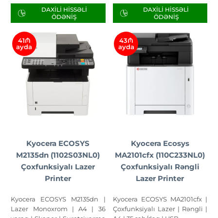
DAXILI HISSƏLI
DAXILI HISSƏLI
ÖDƏNIŞ
ÖDƏNIŞ
41₼
43₼
ayda
ayda
Kyocera ECOSYS
Kyocera Ecosys
M2135dn (1102S03NL0)
MA2101cfx (110C233NL0)
Çoxfunksiyalı Lazer
Çoxfunksiyalı Rəngli
Printer
Lazer Printer
Kyocera ECOSYS M2135dn |
Kyocera ECOSYS MA2101cfx |
Lazer Monoxrom | A4 | 36
Çoxfunksiyalı Lazer | Rəngli |