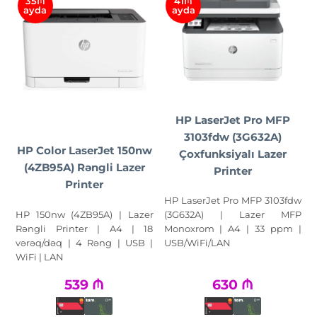
35₼
41₼
ayda
ayda
HP LaserJet Pro MFP
3103fdw (3G632A)
HP Color LaserJet 150nw
Çoxfunksiyalı Lazer
(4ZB95A) Rəngli Lazer
Printer
Printer
HP LaserJet Pro MFP 3103fdw
HP 150nw (4ZB95A) | Lazer
(3G632A) | Lazer MFP
Rəngli Printer | A4 | 18
Monoxrom | A4 | 33 ppm |
vərəq/dəq | 4 Rəng | USB |
USB/WiFi/LAN
WiFi | LAN
539
₼
630
₼