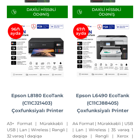
DAXILI HISSƏLI
DAXILI HISSƏLI
ÖDƏNIŞ
ÖDƏNIŞ
96₼
67₼
ayda
ayda
Epson L8180 EcoTank
Epson L6490 EcoTank
(C11CJ21403)
(C11CJ88405)
Çoxfunksiyalı Printer
Çoxfunksiyalı Printer
A3+ Format | Mürəkkəbli |
A4 Format | Mürəkkəbli | USB
USB | Lan | Wireless | Rəngli |
| Lan | Wireless | 35 vərəq 1
32 vərəq 1 dəqiqə
dəqiqə | Rəngli | Xerox |