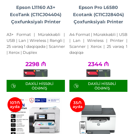
Epson L11160 A3+
Epson Pro L6580
EcoTank (C11CJ04404)
Ecotank (C11CJ28404)
Çoxfunksiyalı Printer
Çoxfunksiyalı Printer
A3+ Format | Mürəkkəbli |
A4 Format | Mürəkkəbli | USB
USB | Lan | Wireless | Rəngli |
| Lan | Wireless | Printer |
25 vərəq 1 dəqiqədə | Scanner
Scanner | Xerox | 25 vərəq 1
| Xerox | Duplex
dəqiqə
2298
₼
2344
₼
DAXILI HISSƏLI
DAXILI HISSƏLI
ÖDƏNIŞ
ÖDƏNIŞ
107₼
35₼
ayda
ayda