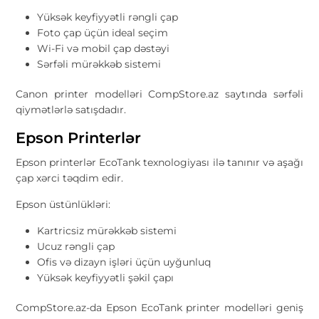
Yüksək keyfiyyətli rəngli çap
Foto çap üçün ideal seçim
Wi-Fi və mobil çap dəstəyi
Sərfəli mürəkkəb sistemi
Canon printer modelləri CompStore.az saytında sərfəli
qiymətlərlə satışdadır.
Epson Printerlər
Epson printerlər EcoTank texnologiyası ilə tanınır və aşağı
çap xərci təqdim edir.
Epson üstünlükləri:
Kartricsiz mürəkkəb sistemi
Ucuz rəngli çap
Ofis və dizayn işləri üçün uyğunluq
Yüksək keyfiyyətli şəkil çapı
CompStore.az-da Epson EcoTank printer modelləri geniş