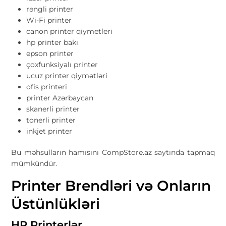
rəngli printer
Wi-Fi printer
canon printer qiymetleri
hp printer bakı
epson printer
çoxfunksiyalı printer
ucuz printer qiymətləri
ofis printeri
printer Azərbaycan
skanerli printer
tonerli printer
inkjet printer
Bu məhsulların hamısını CompStore.az saytında tapmaq
mümkündür.
Printer Brendləri və Onların
Üstünlükləri
HP Printerlər