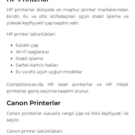
HP printerlər dünyada ən məşhur printer markalarından
biridir. Ev və ofis istifadəçiləri üçün stabil işləmə və
yüksək keyfiyyətli çap təqdim edir.
HP printer üstünlükləri:
Sürətli çap
Wi-Fi bağlantısı
Stabil işləmə
Sərfəli kartric həlləri
Ev və ofis üçün uyğun modellər
CompStore.az-da HP lazer printerlər və HP inkjet
printerlər geniş seçimlə təqdim olunur.
Canon Printerlər
Canon printerlər xüsusilə rəngli çap və foto keyfiyyəti ilə
seçilir.
Canon printer üstünlükləri: