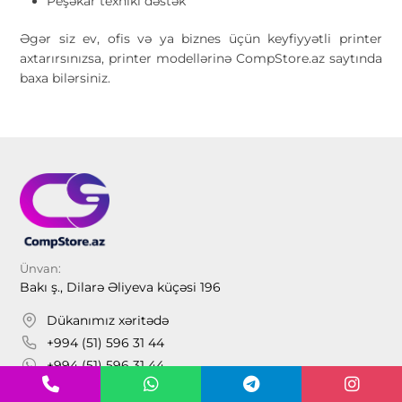
Peşəkar texniki dəstək
Əgər siz ev, ofis və ya biznes üçün keyfiyyətli printer
axtarırsınızsa, printer modellərinə CompStore.az saytında
baxa bilərsiniz.
Ünvan:
Bakı ş., Dilarə Əliyeva küçəsi 196
Dükanımız xəritədə
+994 (51) 596 31 44
+994 (51) 596 31 44
1-6 günlər 10:00-dən 18:00-dək