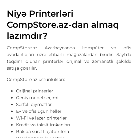
Niyə Printerləri
CompStore.az-dan almaq
lazımdır?
CompStore.az Azərbaycanda kompüter və ofis
avadanlıqları üzrə etibarlı mağazalardan biridir. Saytda
təqdim olunan printerlər orijinal və zəmanətli şəkildə
satışa çıxarılır.
CompStore.az üstünlükləri:
Orijinal printerlər
Geniş model seçimi
Sərfəli qiymətlər
Ev və ofis üçün həllər
Wi-Fi və lazer printerlər
Kredit və taksit imkanları
Bakıda sürətli çatdırılma