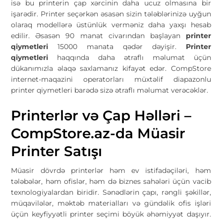
isə bu printerin çap xərcinin daha ucuz olmasına bir
işarədir. Printer seçərkən əsasən sizin tələblərinizə uyğun
olaraq modellərə üstünlük verməniz daha yaxşı hesab
edilir. Əsasən 90 manat civarından başlayan
printer
qiymetleri
15000 manata qədər dəyişir.
Printer
qiymetleri
haqqında daha ətraflı məlumat üçün
dükanımızla əlaqə saxlamanız kifayət edər. CompStore
internet-maqazini operatorları müxtəlif diapazonlu
printer qiymetleri barədə sizə ətraflı məlumat verəcəklər.
Printerlər və Çap Həlləri –
CompStore.az-da Müasir
Printer Satışı
Müasir dövrdə printerlər həm ev istifadəçiləri, həm
tələbələr, həm ofislər, həm də biznes sahələri üçün vacib
texnologiyalardan biridir. Sənədlərin çapı, rəngli şəkillər,
müqavilələr, məktəb materialları və gündəlik ofis işləri
üçün keyfiyyətli printer seçimi böyük əhəmiyyət daşıyır.