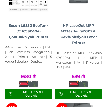
Epson L6550 EcoTank
HP LaserJet MFP
(C11CJ30404)
M236sdw (9YG09A)
Çoxfunksiyalı Printer
Çoxfunksiyalı Lazer
Printer
A4 Format | Mürəkkəbli | USB
| Lan | Wireless | Rəngli çap |
HP LaserJet MFP M236sdw
Xerox | Printer | Scanner | 25
(9YG09A) | Lazer MFP |
vərəq 1 dəqiqə | Duplex
Monoxrom | A4 | 31 vərəq |
USB | WiFi
1680
₼
539
₼
DAXILI HISSƏLI
DAXILI HISSƏLI
ÖDƏNIŞ
ÖDƏNIŞ