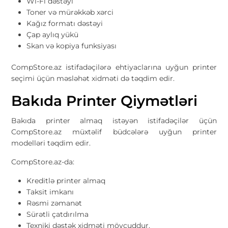
Wi-Fi dəstəyi
Toner və mürəkkəb xərci
Kağız formatı dəstəyi
Çap aylıq yükü
Skan və kopiya funksiyası
CompStore.az istifadəçilərə ehtiyaclarına uyğun printer
seçimi üçün məsləhət xidməti də təqdim edir.
Bakıda Printer Qiymətləri
Bakıda printer almaq istəyən istifadəçilər üçün
CompStore.az müxtəlif büdcələrə uyğun printer
modelləri təqdim edir.
CompStore.az-da:
Kreditlə printer almaq
Taksit imkanı
Rəsmi zəmanət
Sürətli çatdırılma
Texniki dəstək xidməti mövcuddur.