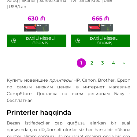
vərəq | Skaner | Suretcixarma
A4 | 35 səh/dəq | USB
| USB/Lan
630
₼
665
₼
DAXILI HISSƏLI
DAXILI HISSƏLI
ÖDƏNIŞ
ÖDƏNIŞ
1
2
3
4
»
Купить новейшие
принтеры
HP, Canon, Brother, Epson
по самым низким ценам в интернет магазине
CompStore. Доставка по всем регионам Баку -
бесплатная!
Printerler haqqinda
Bəzən istifadəçilər çap qurğusu alarkən bir sual
qarşısında çox düşünməli olurlar siz hər hansı bir dükana
printer aliram sorğusu ilə müraciət etsəiniz onda bir çox