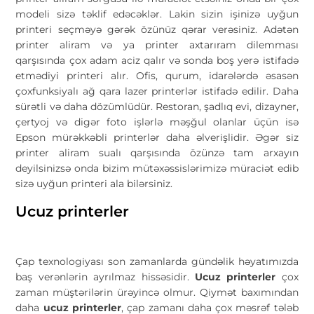
modeli sizə təklif edəcəklər. Lakin sizin işinizə uyğun
printeri seçməyə gərək özünüz qərar verəsiniz. Adətən
printer aliram və ya printer axtarıram dilemması
qarşısında çox adam aciz qalır və sonda boş yerə istifadə
etmədiyi printeri alır. Ofis, qurum, idarələrdə əsasən
çoxfunksiyalı ağ qara lazer printerlər istifadə edilir. Daha
sürətli və daha dözümlüdür. Restoran, şadlıq evi, dizayner,
çertyoj və digər foto işlərlə məşğul olanlar üçün isə
Epson mürəkkəbli printerlər daha əlverişlidir. Əgər siz
printer aliram sualı qarşısında özünzə tam arxayın
deyilsinizsə onda bizim mütəxəssislərimizə müraciət edib
sizə uyğun printeri ala bilərsiniz.
Ucuz printerler
Çap texnologiyası son zamanlarda gündəlik həyatımızda
baş verənlərin ayrılmaz hissəsidir.
Ucuz printerler
çox
zaman müştərilərin ürəyincə olmur. Qiymət baxımından
daha
ucuz printerler
, çap zamanı daha çox məsrəf tələb