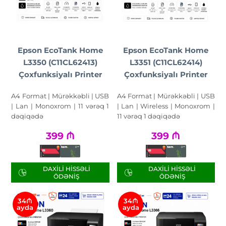
Epson EcoTank Home
Epson EcoTank Home
L3350 (C11CL62413)
L3351 (C11CL62414)
Çoxfunksiyalı Printer
Çoxfunksiyalı Printer
A4 Format | Mürəkkəbli | USB
A4 Format | Mürəkkəbli | USB
| Lan | Monoxrom | 11 vərəq 1
| Lan | Wireless | Monoxrom |
dəqiqədə
11 vərəq 1 dəqiqədə
399
₼
399
₼
DAXILI HISSƏLI
DAXILI HISSƏLI
ÖDƏNIŞ
ÖDƏNIŞ
34₼
34₼
ayda
ayda