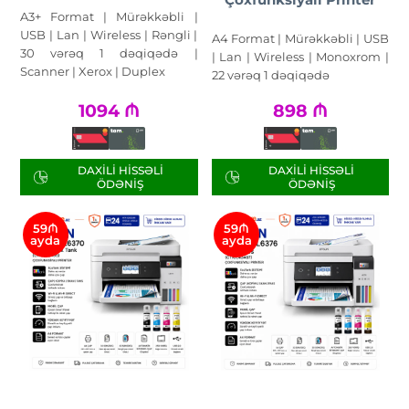
A3+ Format | Mürəkkəbli |
USB | Lan | Wireless | Rəngli |
A4 Format | Mürəkkəbli | USB
30 vərəq 1 dəqiqədə |
| Lan | Wireless | Monoxrom |
Scanner | Xerox | Duplex
22 vərəq 1 dəqiqədə
1094
₼
898
₼
DAXILI HISSƏLI
DAXILI HISSƏLI
ÖDƏNIŞ
ÖDƏNIŞ
59₼
59₼
ayda
ayda