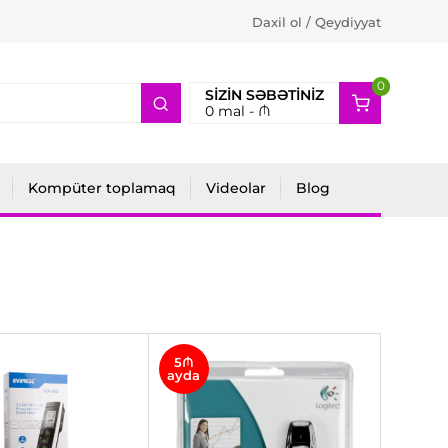
Daxil ol / Qeydiyyat
0
2
SIZIN SƏBƏTINIZ
0
mal -
₼
Kompüter toplamaq
Videolar
Blog
5₼
ayda