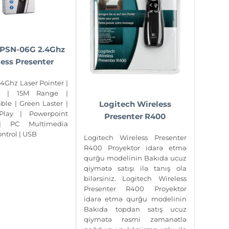
 PSN-06G 2.4Ghz
ess Presenter
.4Ghz Laser Pointer |
n | 15M Range |
Logitech Wireless
ble | Green Laster |
lay | Powerpoint
Presenter R400
 | PC Multimedia
ntrol | USB
Logitech Wireless Presenter
R400 Proyektor idarə etmə
qurğu modelinin Bakıda ucuz
qiymətə satışı ilə tanış ola
bilərsiniz. Logitech Wireless
Presenter R400 Proyektor
idarə etmə qurğu modelinin
Bakıda topdan satış ucuz
qiymətə rəsmi zəmanətlə