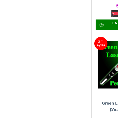
DAX
3₼
ayda
Green L
(Ук