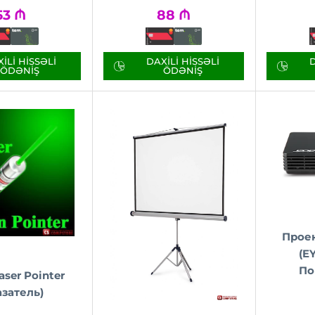
53
₼
88
₼
ILI HISSƏLI
DAXILI HISSƏLI
D
ÖDƏNIŞ
ÖDƏNIŞ
Проек
(E
По
aser Pointer
азатель)