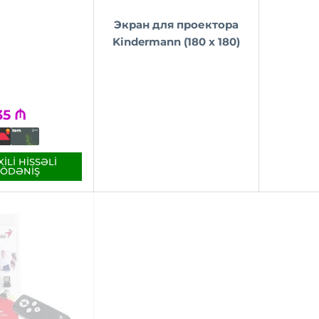
Экран для проектора
Kindermann (180 x 180)
35
₼
ILI HISSƏLI
ÖDƏNIŞ