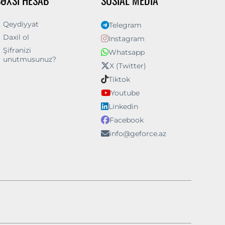
Qeydiyyat
Telegram
Daxil ol
Instagram
Şifrənizi
Whatsapp
unutmusunuz?
X (Twitter)
Tiktok
Youtube
Linkedin
Facebook
info@geforce.az