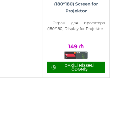
(180*180) Screen for
Projektor
Экран для проектора
(180*180) Display for Projektor
149
₼
DAXILI HISSƏLI
ÖDƏNIŞ