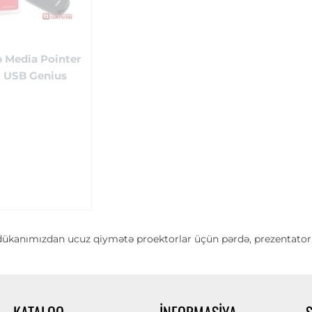
 Media Pointer
G USB Genius
ükanımızdan ucuz qiymətə proektorlar üçün pərdə, prezentator, pul
KATALOQ
İNFORMASIYA