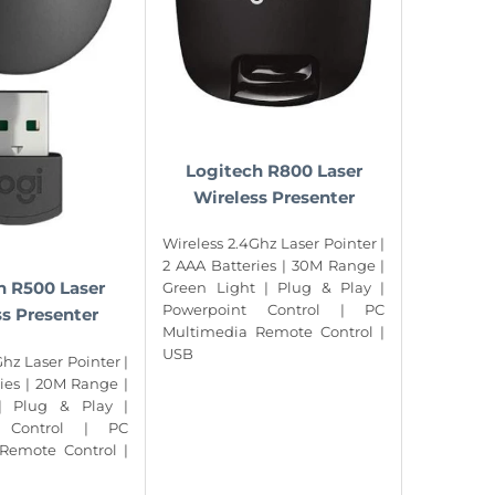
Logitech R800 Laser
Wireless Presenter
Wireless 2.4Ghz Laser Pointer |
2 AAA Batteries | 30M Range |
h R500 Laser
Green Light | Plug & Play |
Powerpoint Control | PC
s Presenter
Multimedia Remote Control |
USB
hz Laser Pointer |
ies | 20M Range |
| Plug & Play |
t Control | PC
Remote Control |