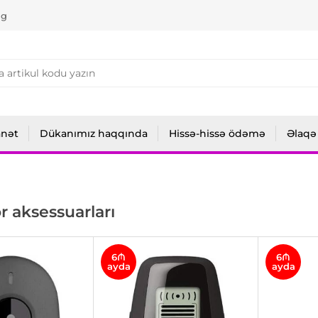
ng
anət
Dükanımız haqqında
Hissə-hissə ödəmə
Əlaqə
r aksessuarları
6₼
6₼
ayda
ayda