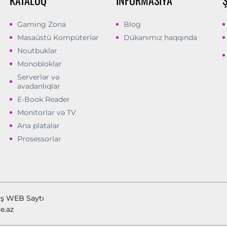
Gaming Zona
Blog
Masaüstü Kompüterlər
Dükanımız haqqında
Noutbuklar
Monobloklar
Serverlər və
avadanlıqlar
E-Book Reader
Monitorlar və TV
Ana platalar
Prosessorlar
ış WEB Saytı
e.az