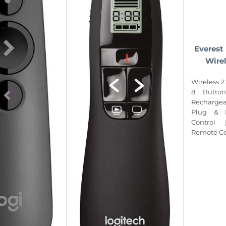
Everest
Wirel
Wireless 2
8 Butto
Rechargea
Plug & P
Control
Remote Co