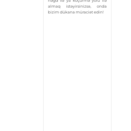
nəğd və ya köçürmə yolu ilə
almaq istəyirsinizsə, onda
bizim dükana müraciət edin!