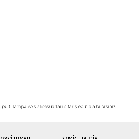
t, lampa və s aksesuarları sifariş edib ala bilərsiniz.
ŞƏXSI HESAB
SOSIAL MEDIA