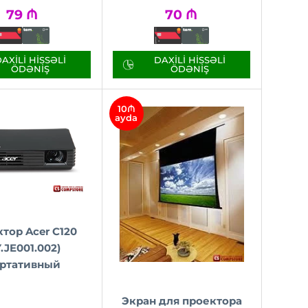
79
₼
70
₼
AXILI HISSƏLI
DAXILI HISSƏLI
ÖDƏNIŞ
ÖDƏNIŞ
10₼
ayda
тор Acer C120
Y.JE001.002)
ртативный
Экран для проектора