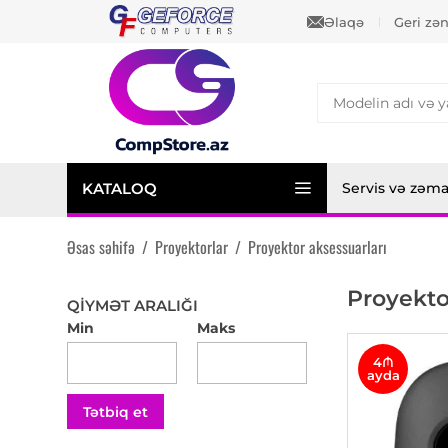
Əlaqə
Geri zə
KATALOQ
Servis və zəm
Əsas səhifə
/
Proyektorlar
/
Proyektor aksessuarları
Proyekto
QIYMƏT ARALIĞI
Min
Maks
4₼
ayda
Tətbiq et