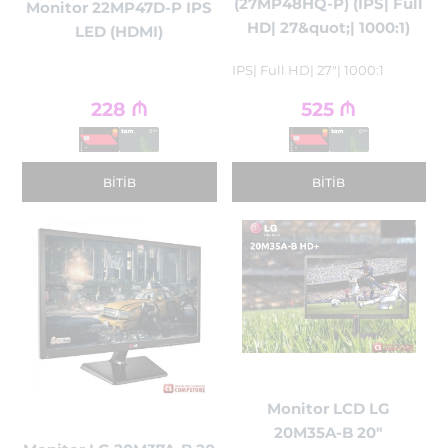
(27MP48HQ-P) (IPS| Full
Monitor 22MP47D-P IPS
HD| 27&quot;| 1000:1)
LED (HDMI)
IPS| Full HD| 27"| 1000:1
228
₼
525
₼
BITIB
BITIB
Monitor LCD LG
20M35A-B 20"