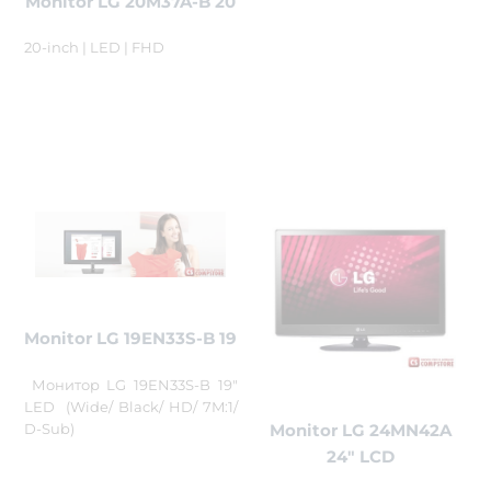
Monitor LG 20M37A-B 20
20-inch | LED | FHD
Monitor LG 19EN33S-B 19
Монитор LG 19EN33S-B 19"
LED (Wide/ Black/ HD/ 7M:1/
D-Sub)
Monitor LG 24MN42A
24" LCD