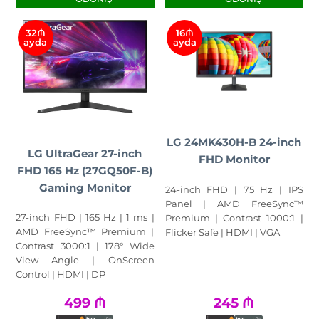
32₼
16₼
ayda
ayda
LG 24MK430H-B 24-inch
LG UltraGear 27-inch
FHD Monitor
FHD 165 Hz (27GQ50F-B)
Gaming Monitor
24-inch FHD | 75 Hz | IPS
Panel | AMD FreeSync™
27-inch FHD | 165 Hz | 1 ms |
Premium | Contrast 1000:1 |
AMD FreeSync™ Premium |
Flicker Safe | HDMI | VGA
Contrast 3000:1 | 178° Wide
View Angle | OnScreen
Control | HDMI | DP
499
₼
245
₼