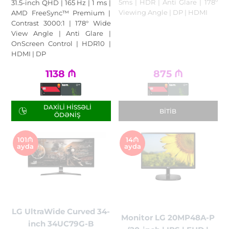
5ms | HDR | Anti Glare | 178º
31.5-inch QHD | 165 Hz | 1 ms |
Viewing Angle | DP | HDMI
AMD FreeSync™ Premium |
Contrast 3000:1 | 178° Wide
View Angle | Anti Glare |
OnScreen Control | HDR10 |
HDMI | DP
1138
₼
875
₼
DAXILI HISSƏLI
BITIB
ÖDƏNIŞ
101₼
14₼
ayda
ayda
LG UltraWide Curved 34-
Monitor LG 20MP48A-P
inch 34UC79G-B