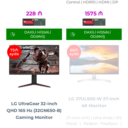
Control | HDR10 | HDMI | DP
228
₼
1575
₼
DAXILI HISSƏLI
DAXILI HISSƏLI
ÖDƏNIŞ
ÖDƏNIŞ
73₼
56₼
ayda
ayda
LG 27UL500-W 27-inch
LG UltraGear 32-inch
4K Monitor
QHD 165 Hz (32GN650-B)
Gaming Monitor
27-inch UHD | Ultra Wide | IPS
Panel | Radeon FreeSync |