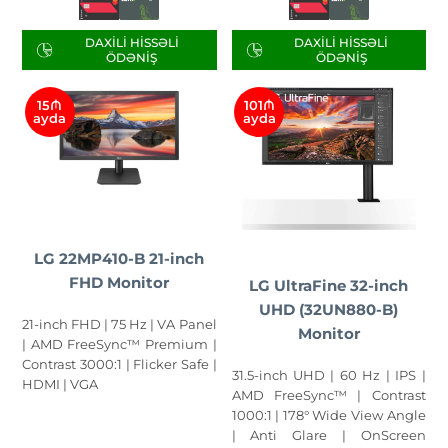
DAXILI HISSƏLI
DAXILI HISSƏLI
ÖDƏNIŞ
ÖDƏNIŞ
15₼
101₼
ayda
ayda
LG 22MP410-B 21-inch
FHD Monitor
LG UltraFine 32-inch
UHD (32UN880-B)
21-inch FHD | 75 Hz | VA Panel
Monitor
| AMD FreeSync™ Premium |
Contrast 3000:1 | Flicker Safe |
31.5-inch UHD | 60 Hz | IPS |
HDMI | VGA
AMD FreeSync™ | Contrast
1000:1 | 178° Wide View Angle
| Anti Glare | OnScreen