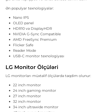
Ən populyar texnologiyalar:
Nano IPS
OLED panel
HDR10 və DisplayHDR
NVIDIA G-Sync Compatible
AMD FreeSync Premium
Flicker Safe
Reader Mode
USB-C monitor texnologiyası
LG Monitor Ölçüləri
LG monitorları müxtəlif ölçülərdə təqdim olunur:
22 inch monitor
24 inch gaming monitor
27 inch monitor
32 inch monitor
34 inch ultrawide monitor