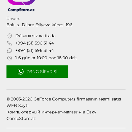
Ünvan:
Bakı ş., Dilarə Əliyeva küçəsi 196
Dükanımız xəritədə
+994 (51) 596 31 44
+994 (51) 596 31 44
1-6 günlər 10:00-dən 18:00-dək
ZƏNG SIFARIŞI
© 2003-2026 GeForce Computers firmasının rəsmi satış
WEB Saytı
Компьютерный интернет-магазин в Баку
CompStore.az