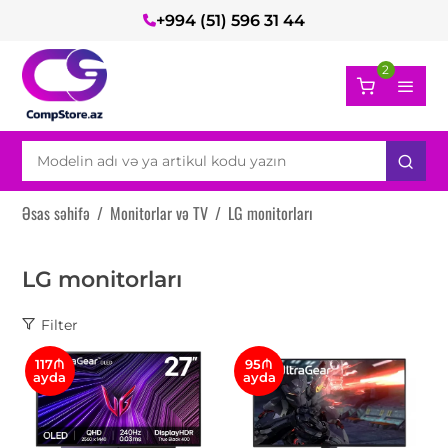
+994 (51) 596 31 44
2
Əsas səhifə
/
Monitorlar və TV
/
LG monitorları
LG monitorları
Filter
117₼
95₼
ayda
ayda