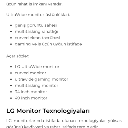
üçün rahat iş imkanı yaradır.
UltraWide monitor üstünlükləri:
geniş görüntü sahəsi
multitasking rahatlığı
curved ekran təcrübəsi
gaming və iş üçün uyğun istifadə
Açar sözlər:
LG UltraWide monitor
curved monitor
ultrawide gaming monitor
multitasking monitor
34 inch monitor
49 inch monitor
LG Monitor Texnologiyaları
LG monitorlarında istifadə olunan texnologiyalar yüksək
görüntü keyfiyyəti və rahat istifadə təmin edir.