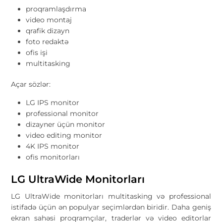
proqramlaşdırma
video montaj
qrafik dizayn
foto redaktə
ofis işi
multitasking
Açar sözlər:
LG IPS monitor
professional monitor
dizayner üçün monitor
video editing monitor
4K IPS monitor
ofis monitorları
LG UltraWide Monitorları
LG UltraWide monitorları multitasking və professional
istifadə üçün ən populyar seçimlərdən biridir. Daha geniş
ekran sahəsi proqramçılar, traderlər və video editorlar