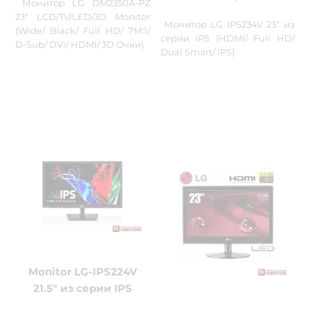
Монитор LG DM2350A-PZ
23" LCD/TV/LED/3D Monitor
Монитор LG IPS234V 23" из
(Wide/ Black/ Full HD/ 7M:1/
серии IPS (HDMİ/ Full HD/
D-Sub/ DVI/ HDMI/ 3D Очки)
Dual Smart/ İPS)
Monitor LG-IPS224V
21.5" из серии IPS