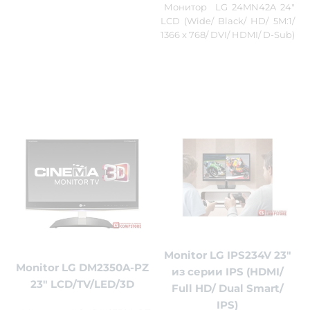
Монитор LG 24MN42A 24"
LCD (Wide/ Black/ HD/ 5M:1/
1366 x 768/ DVI/ HDMI/ D-Sub)
Monitor LG IPS234V 23"
Monitor LG DM2350A-PZ
из серии IPS (HDMI/
23" LCD/TV/LED/3D
Full HD/ Dual Smart/
IPS)