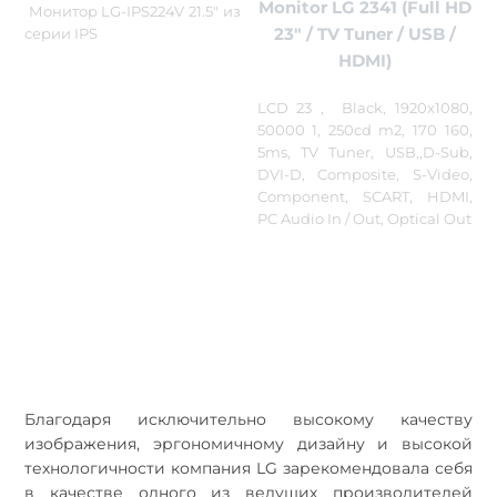
Monitor LG 2341 (Full HD
Монитор LG-IPS224V 21.5" из
23" / TV Tuner / USB /
серии IPS
HDMI)
LCD 23 , Black, 1920x1080,
50000 1, 250cd m2, 170 160,
5ms, TV Tuner, USB,,D-Sub,
DVI-D, Composite, S-Video,
Component, SCART, HDMI,
PC Audio In / Out, Optical Out
Благодаря исключительно высокому качеству
изображения, эргономичному дизайну и высокой
технологичности компания LG зарекомендовала себя
в качестве одного из ведущих производителей