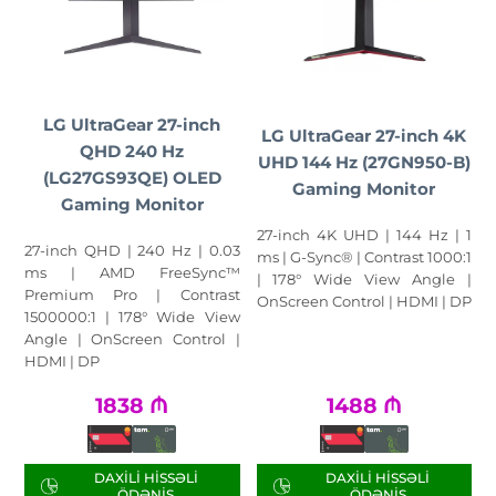
LG UltraGear 27-inch
LG UltraGear 27-inch 4K
QHD 240 Hz
UHD 144 Hz (27GN950-B)
(LG27GS93QE) OLED
Gaming Monitor
Gaming Monitor
27-inch 4K UHD | 144 Hz | 1
27-inch QHD | 240 Hz | 0.03
ms | G-Sync® | Contrast 1000:1
ms | AMD FreeSync™
| 178° Wide View Angle |
Premium Pro | Contrast
OnScreen Control | HDMI | DP
1500000:1 | 178° Wide View
Angle | OnScreen Control |
HDMI | DP
1838
₼
1488
₼
DAXILI HISSƏLI
DAXILI HISSƏLI
ÖDƏNIŞ
ÖDƏNIŞ