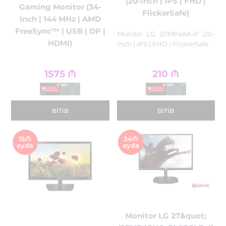
(20-inch | IPS | FHD |
Gaming Monitor (34-
FlickerSafe)
inch | 144 MHz | AMD
FreeSync™ | USB | DP |
Monitor LG 20MP48A-P (20-
HDMI)
inch | IPS | FHD | FlickerSafe
1575
₼
210
₼
BITIB
BITIB
15₼
34₼
ayda
ayda
Monitor LG 27&quot;