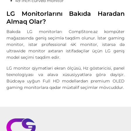
49 inch curved monitor
LG Monitorlarını Bakıda Haradan
Almaq Olar?
Bakıda LG monitorları CompStore.az kompüter
mağazasında geniş seçimlə təqdim olunur. İstər gaming
monitor, istər professional 4K monitor, istərsə də
ultrawide monitor axtaran istifadəçilər üçün LG geniş
model seçimi təqdim edir.
LG monitor qiymətləri ekran ölçüsü, Hz göstəricisi, panel
texnologiyası və əlavə xüsusiyyətlərə görə dəyişir.
Büdcəyə uyğun Full HD modellərdən premium OLED
gaming monitorlara qədər müxtəlif seçimlər mövcuddur.