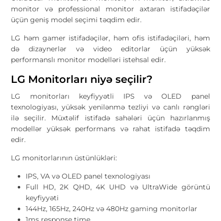
monitor və professional monitor axtaran istifadəçilər
üçün geniş model seçimi təqdim edir.
LG həm gamer istifadəçilər, həm ofis istifadəçiləri, həm
də dizaynerlər və video editorlar üçün yüksək
performanslı monitor modelləri istehsal edir.
LG Monitorları niyə seçilir?
LG monitorları keyfiyyətli IPS və OLED panel
texnologiyası, yüksək yenilənmə tezliyi və canlı rəngləri
ilə seçilir. Müxtəlif istifadə sahələri üçün hazırlanmış
modellər yüksək performans və rahat istifadə təqdim
edir.
LG monitorlarının üstünlükləri:
IPS, VA və OLED panel texnologiyası
Full HD, 2K QHD, 4K UHD və UltraWide görüntü
keyfiyyəti
144Hz, 165Hz, 240Hz və 480Hz gaming monitorlar
1ms response time