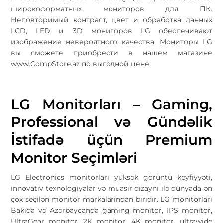
широкоформатных мониторов для ПК.
Неповторимый контраст, цвет и обработка данных
LCD, LED и 3D мониторов LG обеспечивают
изображение невероятного качества. Мониторы LG
вы сможете приобрести в нашем магазине
www.CompStore.az по выгодной цене
LG Monitorları – Gaming,
Professional və Gündəlik
İstifadə üçün Premium
Monitor Seçimləri
LG Electronics
monitorları yüksək görüntü keyfiyyəti,
innovativ texnologiyalar və müasir dizaynı ilə dünyada ən
çox seçilən monitor markalarından biridir. LG monitorları
Bakıda və Azərbaycanda gaming monitor, IPS monitor,
UltraGear monitor, 2K monitor, 4K monitor, ultrawide