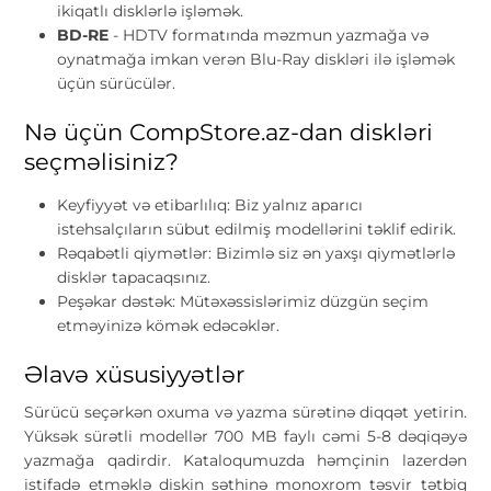
ikiqatlı disklərlə işləmək.
BD-RE
- HDTV formatında məzmun yazmağa və
oynatmağa imkan verən Blu-
Ray diskləri ilə işləmək
üçün sürücülər.
Nə üçün CompStore.az-dan diskləri
seçməlisiniz?
Keyfiyyət və etibarlılıq: Biz yalnız aparıcı
istehsalçıların sübut edilmiş modellərini təklif edirik.
Rəqabətli qiymətlər: Bizimlə siz ən yaxşı qiymətlərlə
disklər tapacaqsınız.
Peşəkar dəstək: Mütəxəssislərimiz düzgün seçim
etməyinizə kömək edəcəklər.
Əlavə xüsusiyyətlər
Sürücü seçərkən oxuma və yazma sürətinə diqqət yetirin.
Yüksək sürətli modellər 700 MB faylı cəmi 5-8 dəqiqəyə
yazmağa qadirdir. Kataloqumuzda həmçinin lazerdən
istifadə etməklə diskin səthinə monoxrom təsvir tətbiq