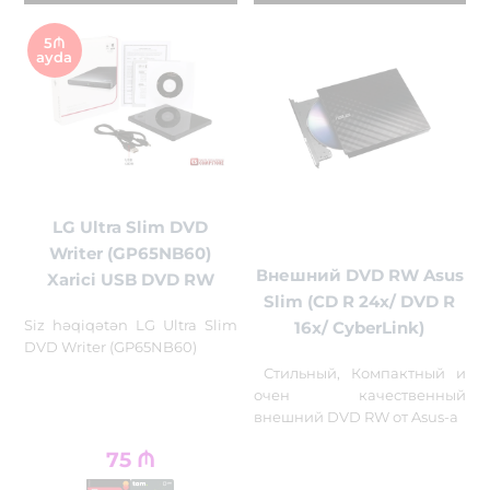
5₼
ayda
LG Ultra Slim DVD
Writer (GP65NB60)
Внешний DVD RW Asus
Xarici USB DVD RW
Slim (CD R 24x/ DVD R
Siz həqiqətən LG Ultra Slim
16x/ CyberLink)
DVD Writer (GP65NB60)
Стильный, Компактный и
очен качественный
внешний DVD RW от Asus-a
75
₼