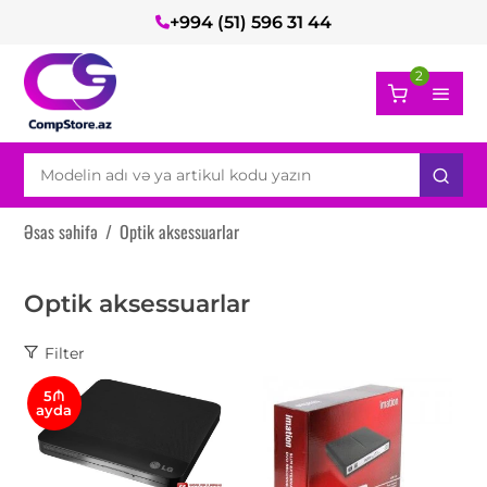
+994 (51) 596 31 44
2
Əsas səhifə
/
Optik aksessuarlar
Optik aksessuarlar
Filter
5₼
ayda