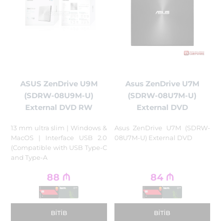
ASUS ZenDrive U9M
Asus ZenDrive U7M
(SDRW-08U9M-U)
External DVD RW
External DVD
13 mm ultra slim | Windows &
Asus ZenDrive U7M ‏(SDRW-
MacOS | Interface USB 2.0
08U7M-U)‏ External DVD
(Compatible with USB Type-C
and Type-A
88
₼
84
₼
BITIB
BITIB