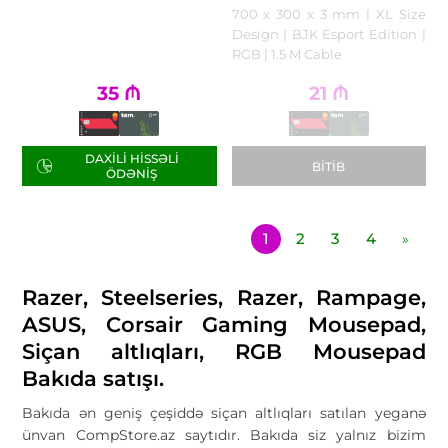
700 x 300 x 3 mm | XL Size
Design | BJK Esport Edition |
RGB | 1.5 M Cable
35
₼
21
₼
DAXILI HISSƏLI
BITIB
ÖDƏNIŞ
1
2
3
4
»
Razer, Steelseries, Razer, Rampage,
ASUS, Corsair Gaming Mousepad,
Siçan altlıqları, RGB Mousepad
Bakıda satışı.
Bakıda ən geniş çeşiddə siçan altlıqları satılan yeganə
ünvan CompStore.az saytıdır. Bakıda siz yalnız bizim