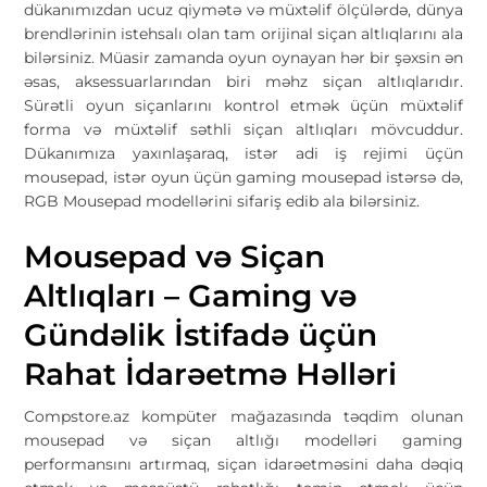
dükanımızdan ucuz qiymətə və müxtəlif ölçülərdə, dünya
brendlərinin istehsalı olan tam orijinal siçan altlıqlarını ala
bilərsiniz. Müasir zamanda oyun oynayan hər bir şəxsin ən
əsas, aksessuarlarından biri məhz siçan altlıqlarıdır.
Sürətli oyun siçanlarını kontrol etmək üçün müxtəlif
forma və müxtəlif səthli siçan altlıqları mövcuddur.
Dükanımıza yaxınlaşaraq, istər adi iş rejimi üçün
mousepad, istər oyun üçün gaming mousepad istərsə də,
RGB Mousepad modellərini sifariş edib ala bilərsiniz.
Mousepad və Siçan
Altlıqları – Gaming və
Gündəlik İstifadə üçün
Rahat İdarəetmə Həlləri
Compstore.az
kompüter mağazasında təqdim olunan
mousepad və siçan altlığı modelləri gaming
performansını artırmaq, siçan idarəetməsini daha dəqiq