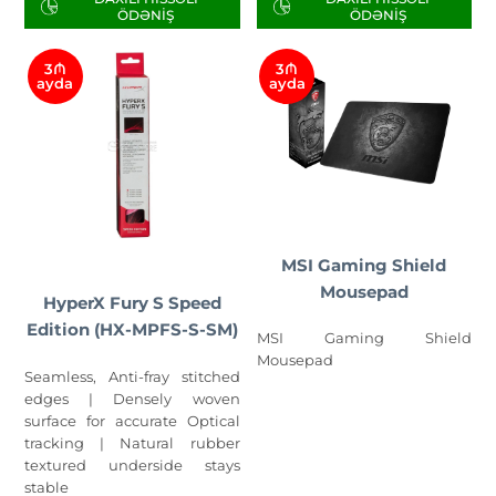
ÖDƏNIŞ
ÖDƏNIŞ
3₼
3₼
ayda
ayda
MSI Gaming Shield
Mousepad
HyperX Fury S Speed
Edition (HX-MPFS-S-SM)
MSI Gaming Shield
Mousepad
Seamless, Anti-fray stitched
edges | Densely woven
surface for accurate Optical
tracking | Natural rubber
textured underside stays
stable