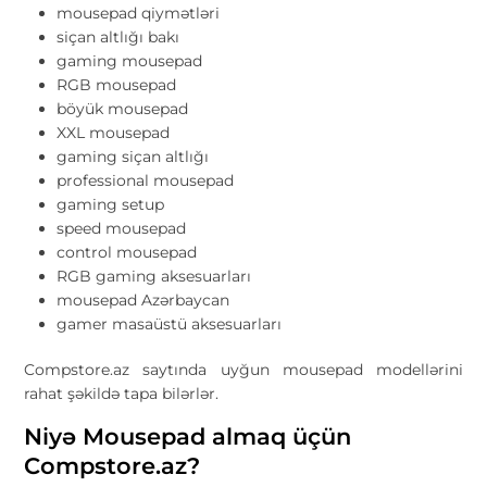
mousepad qiymətləri
siçan altlığı bakı
gaming mousepad
RGB mousepad
böyük mousepad
XXL mousepad
gaming siçan altlığı
professional mousepad
gaming setup
speed mousepad
control mousepad
RGB gaming aksesuarları
mousepad Azərbaycan
gamer masaüstü aksesuarları
Compstore.az saytında uyğun mousepad modellərini
rahat şəkildə tapa bilərlər.
Niyə Mousepad almaq üçün
Compstore.az?