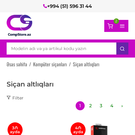
+994 (51) 596 31 44
2
Əsas səhifə
/
Kompüter siçanları
/
Siçan altlıqları
Siçan altlıqları
Filter
1
2
3
4
»
3₼
4₼
ayda
ayda