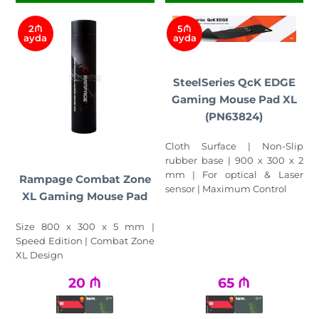
2₼
5₼
ayda
ayda
SteelSeries QcK EDGE
Gaming Mouse Pad XL
(PN63824)
Cloth Surface | Non-Slip
rubber base | 900 x 300 x 2
mm | For optical & Laser
Rampage Combat Zone
sensor | Maximum Control
XL Gaming Mouse Pad
Size 800 x 300 x 5 mm |
Speed Edition | Combat Zone
XL Design
20
₼
65
₼