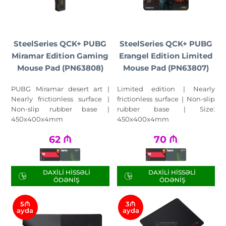
SteelSeries QCK+ PUBG
SteelSeries QCK+ PUBG
Miramar Edition Gaming
Erangel Edition Limited
Mouse Pad (PN63808)
Mouse Pad (PN63807)
PUBG Miramar desert art |
Limited edition | Nearly
Nearly frictionless surface |
frictionless surface | Non-slip
Non-slip rubber base |
rubber base | Size:
450x400x4mm
450x400x4mm
62
₼
70
₼
DAXILI HISSƏLI
DAXILI HISSƏLI
ÖDƏNIŞ
ÖDƏNIŞ
5₼
3₼
ayda
ayda