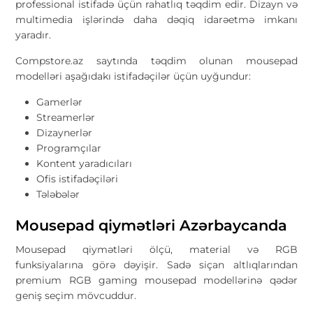
professional istifadə üçün rahatlıq təqdim edir. Dizayn və
multimedia işlərində daha dəqiq idarəetmə imkanı
yaradır.
Compstore.az saytında təqdim olunan mousepad
modelləri aşağıdakı istifadəçilər üçün uyğundur:
Gamerlər
Streamerlər
Dizaynerlər
Programçılar
Kontent yaradıcıları
Ofis istifadəçiləri
Tələbələr
Mousepad qiymətləri Azərbaycanda
Mousepad qiymətləri ölçü, material və RGB
funksiyalarına görə dəyişir. Sadə siçan altlıqlarından
premium RGB gaming mousepad modellərinə qədər
geniş seçim mövcuddur.