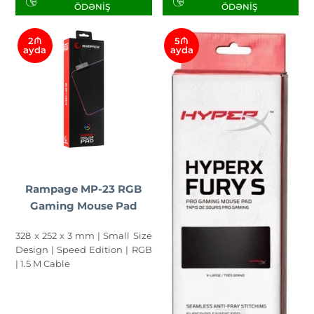
ÖDƏNIŞ
ÖDƏNIŞ
2₼
5₼
ayda
ayda
Rampage MP-23 RGB
Gaming Mouse Pad
328 x 252 x 3 mm | Small Size
Design | Speed Edition | RGB
| 1.5 M Cable