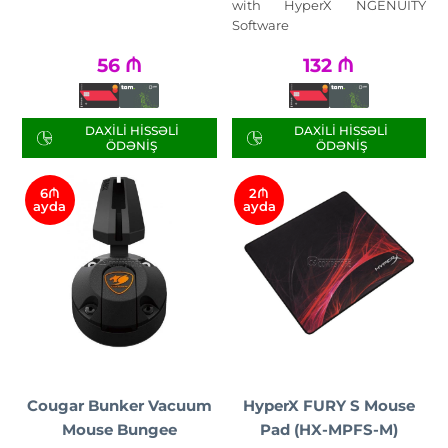
with HyperX NGENUITY
Software
56
₼
132
₼
DAXILI HISSƏLI
DAXILI HISSƏLI
ÖDƏNIŞ
ÖDƏNIŞ
6₼
2₼
ayda
ayda
Cougar Bunker Vacuum
HyperX FURY S Mouse
Mouse Bungee
Pad (HX-MPFS-M)