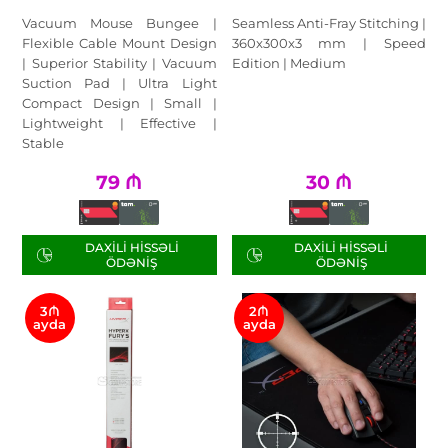
Vacuum Mouse Bungee |
Seamless Anti-Fray Stitching |
Flexible Cable Mount Design
360x300x3 mm | Speed
| Superior Stability | Vacuum
Edition | Medium
Suction Pad | Ultra Light
Compact Design | Small |
Lightweight | Effective |
Stable
79
₼
30
₼
DAXILI HISSƏLI
DAXILI HISSƏLI
ÖDƏNIŞ
ÖDƏNIŞ
3₼
2₼
ayda
ayda