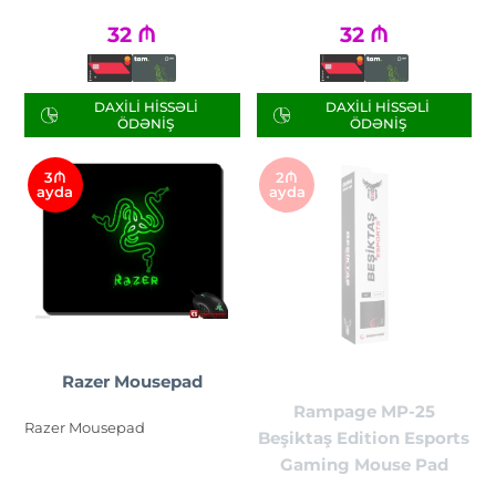
32
₼
32
₼
DAXILI HISSƏLI
DAXILI HISSƏLI
ÖDƏNIŞ
ÖDƏNIŞ
3₼
2₼
ayda
ayda
Razer Mousepad
Rampage MP-25
Razer Mousepad
Beşiktaş Edition Esports
Gaming Mouse Pad