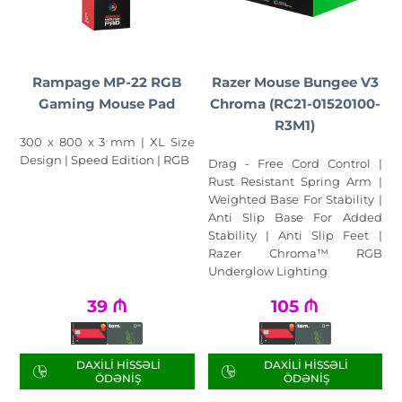
Rampage MP-22 RGB
Razer Mouse Bungee V3
Gaming Mouse Pad
Chroma (RC21-01520100-
R3M1)
300 x 800 x 3 mm | XL Size
Design | Speed Edition | RGB
Drag - Free Cord Control |
Rust Resistant Spring Arm |
Weighted Base For Stability |
Anti Slip Base For Added
Stability | Anti Slip Feet |
Razer Chroma™ RGB
Underglow Lighting
39
₼
105
₼
DAXILI HISSƏLI
DAXILI HISSƏLI
ÖDƏNIŞ
ÖDƏNIŞ