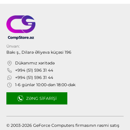
Ünvan:
Bakı ş., Dilarə Əliyeva küçəsi 196
Dükanımız xəritədə
+994 (51) 596 31 44
+994 (51) 596 31 44
1-6 günlər 10:00-dən 18:00-dək
ZƏNG SIFARIŞI
© 2003-2026 GeForce Computers firmasının rəsmi satış