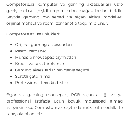
Compstore.az
kompüter və gaming aksesuarları üzrə
geniş məhsul çeşidi təqdim edən mağazalardan biridir.
Saytda gaming mousepad və siçan altlığı modelləri
orijinal məhsul və rəsmi zəmanətlə təqdim olunur.
Compstore.az üstünlükləri:
Orijinal gaming aksesuarları
Rəsmi zəmanət
Münasib mousepad qiymətləri
Kredit və taksit imkanları
Gaming aksesuarlarının geniş seçimi
Sürətli çatdırılma
Professional texniki dəstək
Əgər siz gaming mousepad, RGB siçan altlığı və ya
professional istifadə üçün böyük mousepad almaq
istəyirsinizsə, Compstore.az saytında müxtəlif modellərlə
tanış ola bilərsiniz.