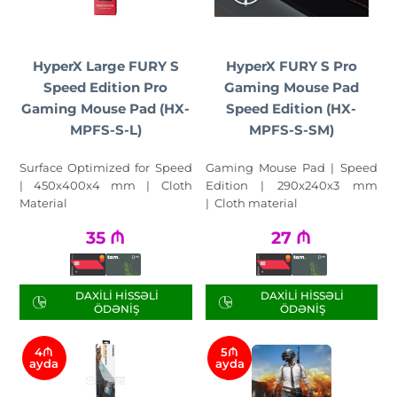
HyperX Large FURY S
HyperX FURY S Pro
Speed Edition Pro
Gaming Mouse Pad
Gaming Mouse Pad (HX-
Speed Edition (HX-
MPFS-S-L)
MPFS-S-SM)
Surface Optimized for Speed
Gaming Mouse Pad | Speed
| 450x400x4 mm | Cloth
Edition | 290x240x3 mm
Material
| Cloth material
35
₼
27
₼
DAXILI HISSƏLI
DAXILI HISSƏLI
ÖDƏNIŞ
ÖDƏNIŞ
4₼
5₼
ayda
ayda