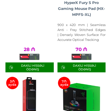
HyperX Fury S Pro
Gaming Mouse Pad (HX-
MPFS-XL)
900 x 420 mm | Seamless
Anti - Fray Stitched Edges
| Densely Woven Surface For
Accurate Optical Tracking
28
₼
70
₼
DAXILI HISSƏLI
DAXILI HISSƏLI
ÖDƏNIŞ
ÖDƏNIŞ
3₼
7₼
ayda
ayda