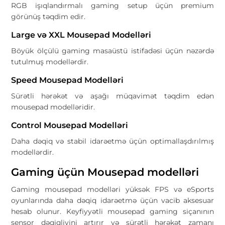
RGB işıqlandırmalı gaming setup üçün premium
görünüş təqdim edir.
Large və XXL Mousepad Modelləri
Böyük ölçülü gaming masaüstü istifadəsi üçün nəzərdə
tutulmuş modellərdir.
Speed Mousepad Modelləri
Sürətli hərəkət və aşağı müqavimət təqdim edən
mousepad modelləridir.
Control Mousepad Modelləri
Daha dəqiq və stabil idarəetmə üçün optimallaşdırılmış
modellərdir.
Gaming üçün Mousepad modelləri
Gaming mousepad modelləri yüksək FPS və eSports
oyunlarında daha dəqiq idarəetmə üçün vacib aksesuar
hesab olunur. Keyfiyyətli mousepad gaming siçanının
sensor dəqiqliyini artırır və sürətli hərəkət zamanı