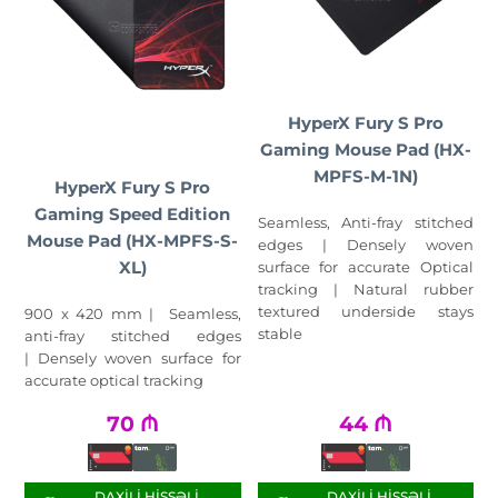
HyperX Fury S Pro
Gaming Mouse Pad (HX-
MPFS-M-1N)
HyperX Fury S Pro
Gaming Speed Edition
Seamless, Anti-fray stitched
Mouse Pad (HX-MPFS-S-
edges | Densely woven
XL)
surface for accurate Optical
tracking | Natural rubber
textured underside stays
900 x 420 mm | Seamless,
stable
anti-fray stitched edges
| Densely woven surface for
accurate optical tracking
70
₼
44
₼
DAXILI HISSƏLI
DAXILI HISSƏLI