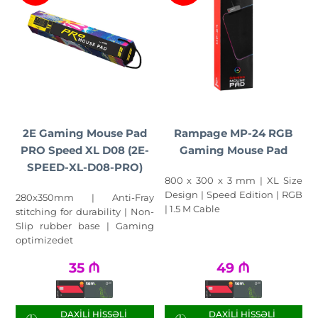
2E Gaming Mouse Pad
Rampage MP-24 RGB
PRO Speed XL D08 (2E-
Gaming Mouse Pad
SPEED-XL-D08-PRO)
800 x 300 x 3 mm | XL Size
Design | Speed Edition | RGB
280x350mm | Anti-Fray
| 1.5 M Cable
stitching for durability | Non-
Slip rubber base | Gaming
optimizedet
35
₼
49
₼
DAXILI HISSƏLI
DAXILI HISSƏLI