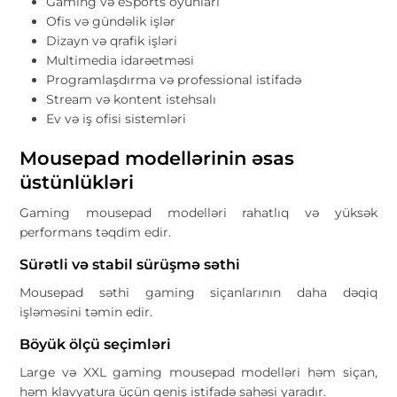
Gaming və eSports oyunları
Ofis və gündəlik işlər
Dizayn və qrafik işləri
Multimedia idarəetməsi
Programlaşdırma və professional istifadə
Stream və kontent istehsalı
Ev və iş ofisi sistemləri
Mousepad modellərinin əsas
üstünlükləri
Gaming mousepad modelləri rahatlıq və yüksək
performans təqdim edir.
Sürətli və stabil sürüşmə səthi
Mousepad səthi gaming siçanlarının daha dəqiq
işləməsini təmin edir.
Böyük ölçü seçimləri
Large və XXL gaming mousepad modelləri həm siçan,
həm klavyatura üçün geniş istifadə sahəsi yaradır.