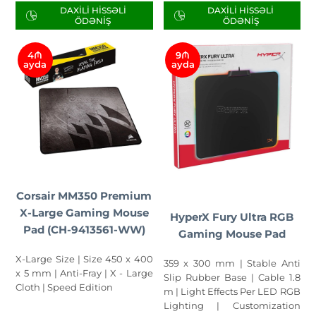
DAXILI HISSƏLI
DAXILI HISSƏLI
ÖDƏNIŞ
ÖDƏNIŞ
4₼
9₼
ayda
ayda
Corsair MM350 Premium
X-Large Gaming Mouse
HyperX Fury Ultra RGB
Pad (CH-9413561-WW)
Gaming Mouse Pad
X-Large Size | Size 450 x 400
359 x 300 mm | Stable Anti
x 5 mm | Anti-Fray | X - Large
Slip Rubber Base | Cable 1.8
Cloth | Speed Edition
m | Light Effects Per LED RGB
Lighting | Customization