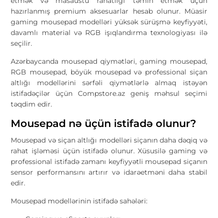
etmək və masaüstü rahatlığı təmin etmək üçün
hazırlanmış premium aksesuarlar hesab olunur. Müasir
gaming mousepad modelləri yüksək sürüşmə keyfiyyəti,
davamlı material və RGB işıqlandırma texnologiyası ilə
seçilir.
Azərbaycanda mousepad qiymətləri, gaming mousepad,
RGB mousepad, böyük mousepad və professional siçan
altlığı modellərini sərfəli qiymətlərlə almaq istəyən
istifadəçilər üçün Compstore.az geniş məhsul seçimi
təqdim edir.
Mousepad nə üçün istifadə olunur?
Mousepad və siçan altlığı modelləri siçanın daha dəqiq və
rahat işləməsi üçün istifadə olunur. Xüsusilə gaming və
professional istifadə zamanı keyfiyyətli mousepad siçanın
sensor performansını artırır və idarəetməni daha stabil
edir.
Mousepad modellərinin istifadə sahələri: