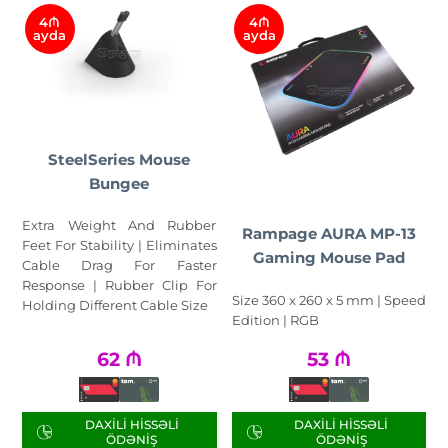
4₼
4₼
ayda
ayda
SteelSeries Mouse
Bungee
Extra Weight And Rubber
Rampage AURA MP-13
Feet For Stability | Eliminates
Gaming Mouse Pad
Cable Drag For Faster
Response | Rubber Clip For
Size 360 x 260 x 5 mm | Speed
Holding Different Cable Size
Edition | RGB
62
₼
53
₼
DAXILI HISSƏLI
DAXILI HISSƏLI
ÖDƏNIŞ
ÖDƏNIŞ