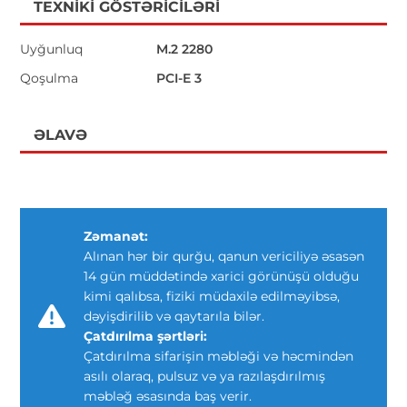
TEXNIKI GÖSTƏRICILƏRI
Uyğunluq
M.2 2280
Qoşulma
PCI-E 3
ƏLAVƏ
Zəmanət:
Alınan hər bir qurğu, qanun vericiliyə əsasən
14 gün müddətində xarici görünüşü olduğu
kimi qalıbsa, fiziki müdaxilə edilməyibsə,
dəyişdirilib və qaytarıla bilər.
Çatdırılma şərtləri:
Çatdırılma sifarişin məbləği və həcmindən
asılı olaraq, pulsuz və ya razılaşdırılmış
məbləğ əsasında baş verir.