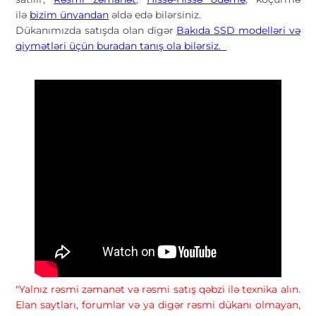
ilə
bizim ünvandan
əldə edə bilərsiniz.
Dükanımızda satışda olan digər
Bakıda SSD modelləri və
qiymətləri üçün buradan tanış ola bilərsiz.
"Yalnız rəsmi zəmanət və rəsmi satış qəbzi ilə texnika alın.
Elan saytları, forumlar və ya digər rəsmi dükanı olmayan,