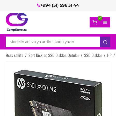
+994 (51) 596 31 44
2
Əsas səhifə
/
Sərt Disklər, SSD Disklər, Qutular
/
SSD Disklər
/
HP
/