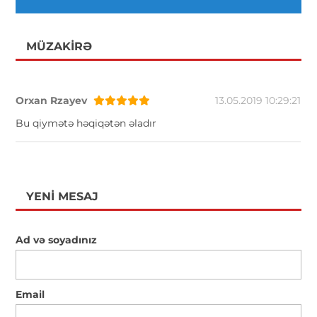
MÜZAKIRƏ
Orxan Rzayev
13.05.2019 10:29:21
Bu qiymətə həqiqətən əladır
YENI MESAJ
Ad və soyadınız
Email