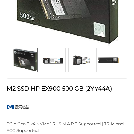
M2 SSD HP EX900 500 GB (2YY44A)
PCIe Gen 3 x4 NVMe 1.3 | S.M.A.R.T Supported | TRIM and
ECC Supported