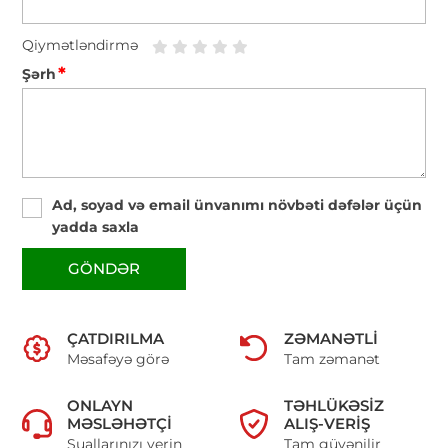
Qiymətləndirmə
*
Şərh
Ad, soyad və email ünvanımı növbəti dəfələr üçün
yadda saxla
GÖNDƏR
ÇATDIRILMA
ZƏMANƏTLI
Məsafəyə görə
Tam zəmanət
ONLAYN
TƏHLÜKƏSIZ
MƏSLƏHƏTÇI
ALIŞ-VERIŞ
Suallarınızı verin
Tam güvənilir