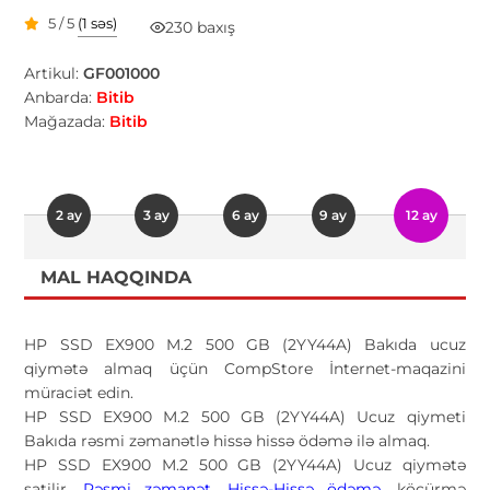
5 / 5
(1 səs)
230 baxış
Artikul:
GF001000
Anbarda:
Bitib
Mağazada:
Bitib
2 ay
3 ay
6 ay
9 ay
12 ay
MAL HAQQINDA
HP SSD EX900 M.2 500 GB (2YY44A) Bakıda ucuz
qiymətə almaq üçün CompStore İnternet-maqazini
müraciət edin.
HP SSD EX900 M.2 500 GB (2YY44A) Ucuz qiymeti
Bakıda rəsmi zəmanətlə hissə hissə ödəmə ilə almaq.
HP SSD EX900 M.2 500 GB (2YY44A) Ucuz qiymətə
satilir,
Rəsmi zəmanət
,
Hissə-Hissə ödəmə
, köçürmə