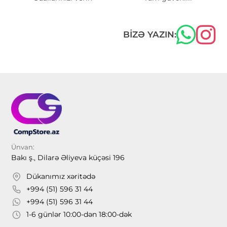
BIZƏ YAZIN:
Ünvan:
Bakı ş., Dilarə Əliyeva küçəsi 196
Dükanımız xəritədə
+994 (51) 596 31 44
+994 (51) 596 31 44
1-6 günlər 10:00-dən 18:00-dək