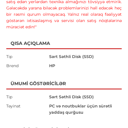
satış edən yerlərdən texnika almağınızı tövsiyyə etmirik.
Gələcəkdə yarana biləcək problemlərinizi həll edəcək heç
bir rəsmi qurum olmayacaq. Yalnız real olaraq fəaliyyət
göstərən ixtisaslaşmış və servisi olan satış nöqtələrinə
müraciət edin!"
QISA AÇIQLAMA
Tip
Sərt Səthli Disk (SSD)
Brend
HP
ÜMUMI GÖSTƏRICILƏR
Tip
Sərt Səthli Disk (SSD)
Təyinat
PC və noutbuklar üçün sürətli
yaddaş qurğusu