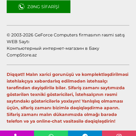
ZƏNG SIFARIŞI
© 2003-2026 GeForce Computers firmasının rəsmi satış
WEB Saytı
Компьютерный интернет-магазин в Баку
CompStore.az
Diqqət!! Malın xarici gorunüşü və komplektləşdirilməsi
istehlakçıya xəbərdarlıq edilmədən istehsalçı
tərəfindən dəyişdirilə bilər. Sifariş zamanı saytımızda
göstərilən texniki göstəriciləri, İstehsalçının rəsmi
saytındakı göstəricilərlə yoxlayın! Yanlışlıq olmaması
üçün, sifariş zamanı bizimlə dəqiqləşdirmə aparın.
Sifariş zamanı malın dükanımızda olmağı barədə
telefon və ya online-chat vasitəsilə dəqiqləşdirin!