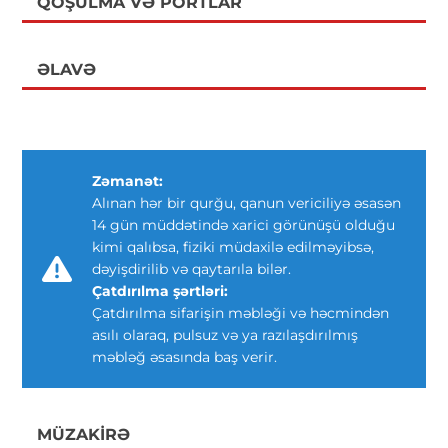
QOŞULMA VƏ PORTLAR
ƏLAVƏ
Zəmanət:
Alınan hər bir qurğu, qanun vericiliyə əsasən
14 gün müddətində xarici görünüşü olduğu
kimi qalıbsa, fiziki müdaxilə edilməyibsə,
dəyişdirilib və qaytarıla bilər.
Çatdırılma şərtləri:
Çatdırılma sifarişin məbləği və həcmindən
asılı olaraq, pulsuz və ya razılaşdırılmış
məbləğ əsasında baş verir.
MÜZAKIRƏ