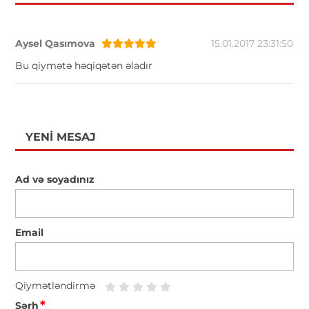
Aysel Qasımova
15.01.2017 23:31:50
Bu qiymətə həqiqətən əladır
YENI MESAJ
Ad və soyadınız
Email
Qiymətləndirmə
*
Şərh