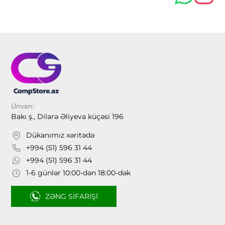
Ünvan:
Bakı ş., Dilarə Əliyeva küçəsi 196
Dükanımız xəritədə
+994 (51) 596 31 44
+994 (51) 596 31 44
1-6 günlər 10:00-dən 18:00-dək
ZƏNG SIFARIŞI