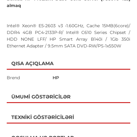
almaq
Intel® Xeon® E5-2603 v3 •1.60GHz, Cache 15MB(6core)/
DDR4 4GB PC4-2133P-R/ Intel® C610 Series Chipset /
HDD NONE LFF/ HP Smart Array B140i / 1Gb 350i
Ethernet Adapter / 9.5mm SATA DVD-RW/PS-1x550W
QISA AÇIQLAMA
Brend
HP
ÜMUMI GÖSTƏRICILƏR
TEXNIKI GÖSTƏRICILƏRI