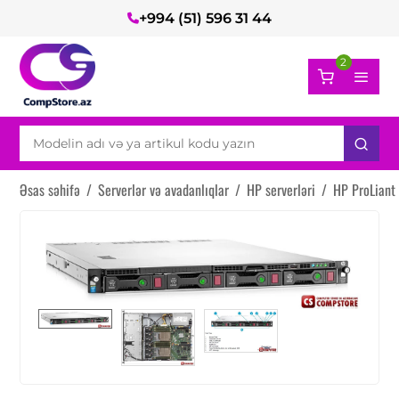
+994 (51) 596 31 44
2
Əsas səhifə
/
Serverlər və avadanlıqlar
/
HP serverləri
/
HP ProLiant