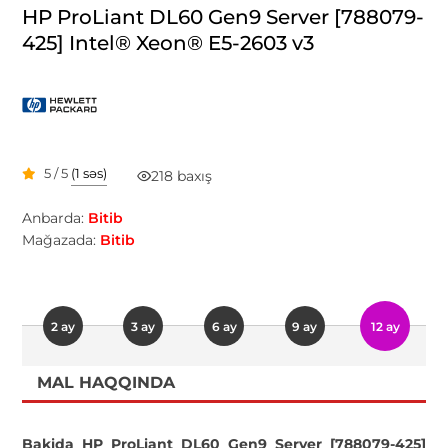
HP ProLiant DL60 Gen9 Server [788079-
425] Intel® Xeon® E5-2603 v3
5 / 5
(1 səs)
218 baxış
Anbarda:
Bitib
Mağazada:
Bitib
2 ay
3 ay
6 ay
9 ay
12 ay
MAL HAQQINDA
Bakida HP ProLiant DL60 Gen9 Server [788079-425]