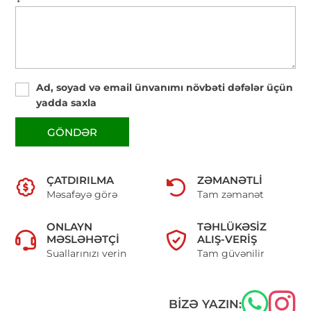
Ad, soyad və email ünvanımı növbəti dəfələr üçün
yadda saxla
GÖNDƏR
ÇATDIRILMA
ZƏMANƏTLI
Məsafəyə görə
Tam zəmanət
ONLAYN
TƏHLÜKƏSIZ
MƏSLƏHƏTÇI
ALIŞ-VERIŞ
Suallarınızı verin
Tam güvənilir
BIZƏ YAZIN: