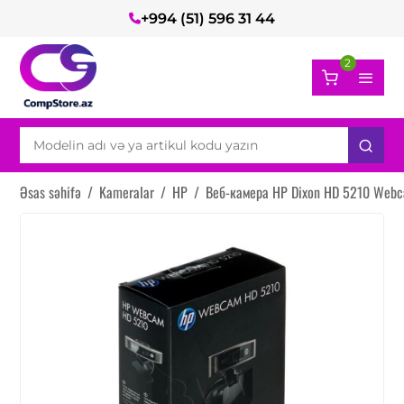
+994 (51) 596 31 44
2
Əsas səhifə
/
Kameralar
/
HP
/
Веб-камера HP Dixon HD 5210 Web