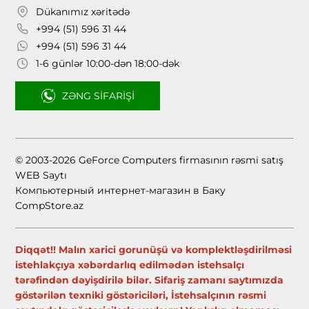
Dükanımız xəritədə
+994 (51) 596 31 44
+994 (51) 596 31 44
1-6 günlər 10:00-dən 18:00-dək
ZƏNG SIFARIŞI
© 2003-2026 GeForce Computers firmasının rəsmi satış
WEB Saytı
Компьютерный интернет-магазин в Баку
CompStore.az
Diqqət!! Malın xarici gorunüşü və komplektləşdirilməsi
istehlakçıya xəbərdarlıq edilmədən istehsalçı
tərəfindən dəyişdirilə bilər. Sifariş zamanı saytımızda
göstərilən texniki göstəriciləri, İstehsalçının rəsmi