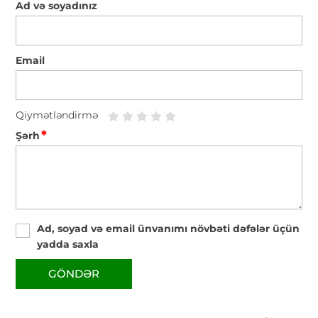
Ad və soyadınız
Email
Qiymətləndirmə
*
Şərh
Ad, soyad və email ünvanımı növbəti dəfələr üçün
yadda saxla
GÖNDƏR