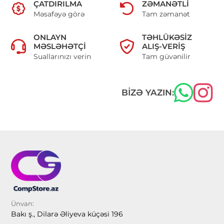
ÇATDIRILMA
ZƏMANƏTLI
Məsafəyə görə
Tam zəmanət
ONLAYN
TƏHLÜKƏSIZ
MƏSLƏHƏTÇI
ALIŞ-VERIŞ
Suallarınızı verin
Tam güvənilir
BIZƏ YAZIN:
Ünvan:
Bakı ş., Dilarə Əliyeva küçəsi 196