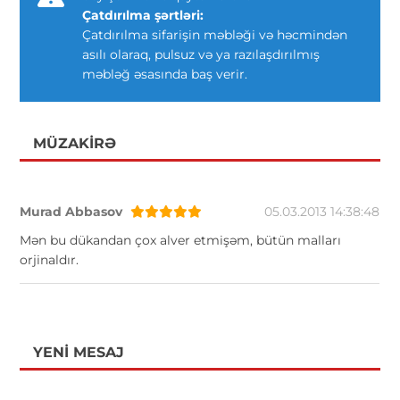
Çatdırılma şərtləri:
Çatdırılma sifarişin məbləği və həcmindən
asılı olaraq, pulsuz və ya razılaşdırılmış
məbləğ əsasında baş verir.
MÜZAKIRƏ
Murad Abbasov
05.03.2013 14:38:48
Mən bu dükandan çox alver etmişəm, bütün malları
orjinaldır.
YENI MESAJ