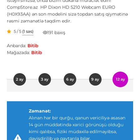
istəyirsinizsə, onda bizim dükana müraciət edin!
CompStore.az HP Dixon HD 5210 Webcam EURO
(H0X93AA) ən son modelini sizə topdan satış qiymətinə
rəsmi zəmanətlə təqdim edir.
5 / 5
(1 səs)
191 baxış
Anbarda:
Bitib
Mağazada:
Bitib
2 ay
3 ay
6 ay
9 ay
12 ay
Zəmanət:
Alınan hər bir qurğu, qanun vericiliyə əsasən
14 gün müddətində xarici görünüşü olduğu
kimi qalıbsa, fiziki müdaxilə edilməyibsə,
dəyişdirilib və qaytarıla bilər.