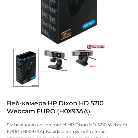
Веб-камера HP Dixon HD 5210
Webcam EURO (H0X93AA)
Siz həqiqətən ən son model HP Dixon HD 5210 Webcam
EURO (H0X93AA) Bakıda ucuz qiymətə almaq