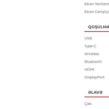
Ekran Yenilən
Ekran Genişliy
QOŞULMA
USB
Type-C
Wireless
Bluetooth
HDMI
DisplayPort
ƏLAVƏ
Çəki