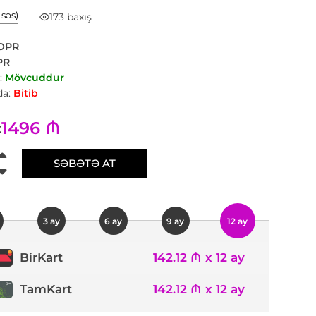
1 səs)
173 baxış
OPR
PR
:
Mövcuddur
a:
Bitib
1496 ₼
:
SƏBƏTƏ AT
3 ay
6 ay
9 ay
12 ay
142.12 ₼ x 12 ay
BirKart
TamKart
142.12 ₼ x 12 ay