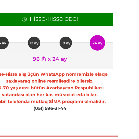
HISSƏ-HISSƏ ÖDƏ!
6 ay
12 ay
18 ay
24 ay
96 ₼ x 24 ay
sə-Hissə alış üçün WhatsApp nömrəmizlə əlaqə
saxlayaraq online rəsmiləşdirə bilərsiz.
0-70 yaş arası bütün Azərbaycan Respublikası
vətəndaşı olan hər kəs müraciət edə bilər.
bil telefonda mütləq SİMA proqramı olmalıdır.
(051) 596-31-44