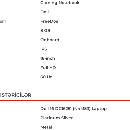
Gaming Notebook
Dell
temi
FreeDos
8 GB
Onboard
IPS
16-inch
i
Full HD
60 Hz
ÖSTƏRICILƏR
Dell 16 DC16251 (N4M83) Laptop
Platinum Silver
Metal