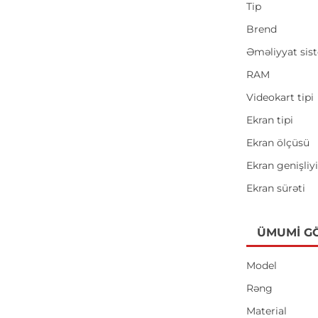
Tip
Brend
Əməliyyat sis
RAM
Videokart tipi
Ekran tipi
Ekran ölçüsü
Ekran genişliy
Ekran sürəti
ÜMUMI G
Model
Rəng
Material