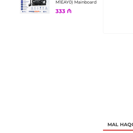
M1EAY0) Mainboard
333
₼
MAL HAQ