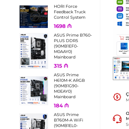
HORI Force
Feedback Truck
Control System
1698
₼
ASUS Prime B760-
PLUS DDR5
(90MB1EF0-
M0AAY0)
Mainboard
315
₼
ASUS Prime
H610M-K ARGB
(90MB1G90-
M0EAY0)
Ç
Mainboard
M
184
₼
ASUS Prime
M
B760M-A WiFi
S
(90MB1EL0-