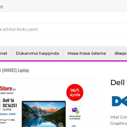
ng
anət
Dükanımız haqqında
Hissə-hissə ödəmə
Əlaqə
1 (N4M83) Laptop
Dell
96₼
ayda
Intel Co
Graphics