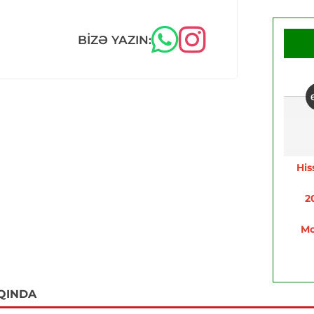
BIZƏ YAZIN:
His
2
Mo
QINDA