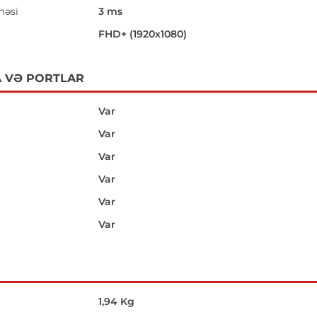
məsi
3 ms
i
FHD+ (1920x1080)
 VƏ PORTLAR
Var
Var
Var
Var
Var
Var
1,94 Kg