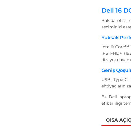
Dell 16 D
Bakıda ofis, i
seçiminizi asa
Yüksək Perf
Intel® Core™ 
IPS FHD+ (192
dizaynı davamlı
Geniş Qoşul
USB, Type-C, 
ehtiyaclarınız
Bu Dell laptop
etibarlılığı təm
QISA AÇI