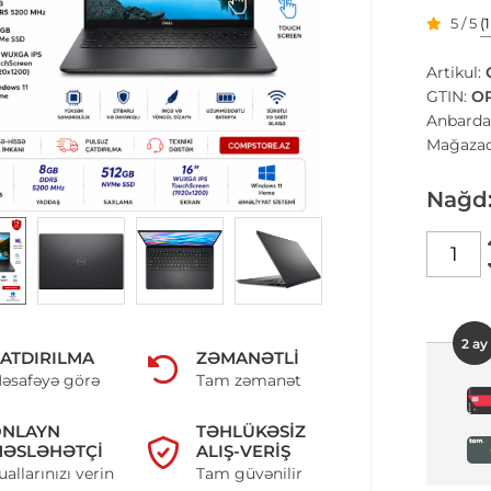
5 / 5
(
Artikul:
GTIN:
O
Anbarda
Mağazad
Nağd
2 ay
ATDIRILMA
ZƏMANƏTLI
əsafəyə görə
Tam zəmanət
ONLAYN
TƏHLÜKƏSIZ
ƏSLƏHƏTÇI
ALIŞ-VERIŞ
uallarınızı verin
Tam güvənilir