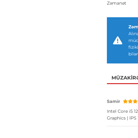
Zəmanət
Zəm
Alın
müdd
fizi
bilər
MÜZAKIR
Samir
Intel Core i5 
Graphics | IPS