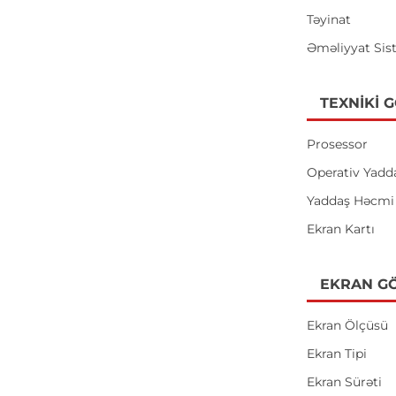
Təyinat
Əməliyyat Sis
TEXNIKI 
Prosessor
Operativ Yadd
Yaddaş Həcmi
Ekran Kartı
EKRAN GÖ
Ekran Ölçüsü
Ekran Tipi
Ekran Sürəti