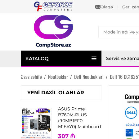
Əlaqə
Geri zə
KATALOQ
Servis və zəm
Əsas səhifə
/
Noutbuklar
/
Dell Noutbukları
/
Dell 16 DC1625
YENI DAXIL OLANLAR
ASUS Prime
B760M-PLUS
(90MB1EF0-
M1EAY0) Mainboard
307
₼