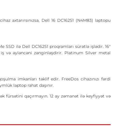
r cihaz axtarırsınızsa, Dell 16 DC16251 (N4M83) laptopu
SSD ilə Dell DC16251 proqramları sürətlə işlədir. 16"
ş və əyləncəni zənginləşdirir. Platinum Silver metal
şulma imkanları təklif edir. FreeDos cihazınızı fərdi
ymlük laptop rahat daşınır.
ək fürsətini qaçırmayın. 12 ay zəmanət ilə keyfiyyət və