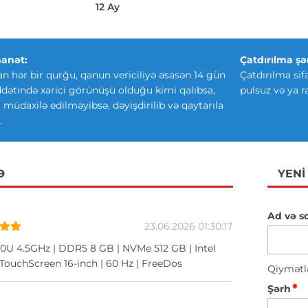
12 Ay
anət:
Çatdırılma şər
an hər bir qurğu, qanun vericiliyə əsasən 14 gün
Çatdırılma sif
ətində xarici görünüşü olduğu kimi qalıbsa,
pulsuz və ya r
ki müdaxilə edilməyibsə, dəyişdirilib və qaytarıla
.
Ə
YENI
Ad və s
23.06.2026 01:30:17
120U 4.5GHz | DDR5 8 GB | NVMe 512 GB | Intel
 TouchScreen 16-inch | 60 Hz | FreeDos
Qiymətl
*
Şərh