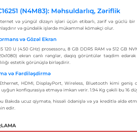
C16251 (N4M83): Məhsuldarlıq, Zəriflik
nternet və yüngül dizayn işləri üçün etibarlı, zərif və güclü bi
nlaşdırır və gündəlik işlərdə mükəmməl köməkçi olur.
ormans və Gözəl Ekran
i5 120 U (4.50 GHz) prosessoru, 8 GB DDR5 RAM və 512 GB NVMe 
0x1080) ekran canlı rənglər, dəqiq görüntülər təqdim edərək i
lığı estetik görünüşlə birləşdirir.
ma və Fərdiləşdirmə
Ethernet, HDMI, DisplayPort, Wireless, Bluetooth kimi geniş qo
a uyğun konfiqurasiya etməyə imkan verir. 1.94 Kg çəkili bu 16 dü
u Bakıda ucuz qiymətə, hissəli ödənişlə və ya kreditlə əldə etm
in edir.
QLAMA