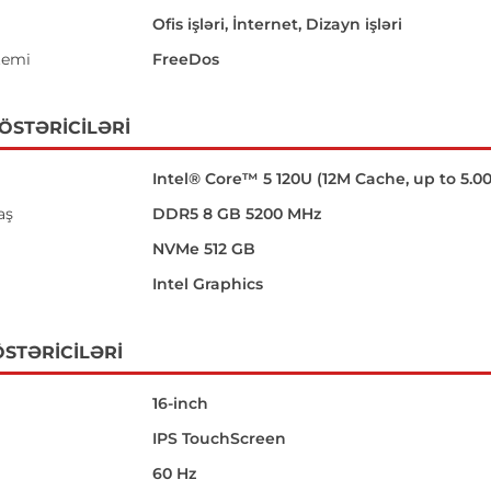
Ofis işləri, İnternet, Dizayn işləri
temi
FreeDos
GÖSTƏRICILƏRI
Intel® Core™ 5 120U (12M Cache, up to 5.0
aş
DDR5 8 GB 5200 MHz
NVMe 512 GB
Intel Graphics
STƏRICILƏRI
16-inch
IPS TouchScreen
60 Hz