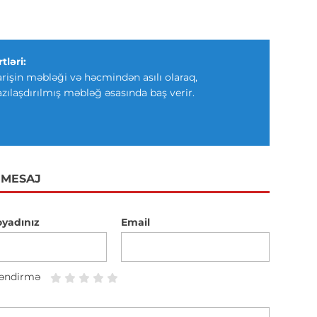
tləri:
arişin məbləği və həcmindən asılı olaraq,
azılaşdırılmış məbləğ əsasında baş verir.
 MESAJ
oyadınız
Email
əndirmə