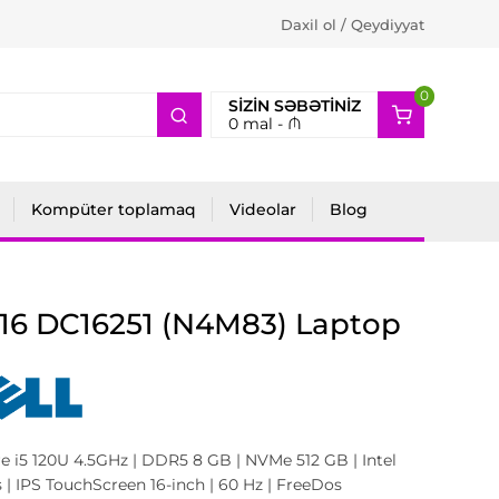
Daxil ol / Qeydiyyat
0
2
SIZIN SƏBƏTINIZ
0
mal -
₼
Kompüter toplamaq
Videolar
Blog
 16 DC16251 (N4M83) Laptop
re i5 120U 4.5GHz | DDR5 8 GB | NVMe 512 GB | Intel
 | IPS TouchScreen 16-inch | 60 Hz | FreeDos