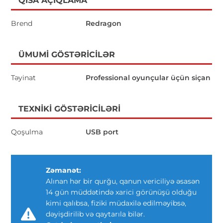
QISA AÇIQLAMA
Brend
Redragon
ÜMUMI GÖSTƏRICILƏR
Təyinat
Professional oyunçular üçün siçan
TEXNIKI GÖSTƏRICILƏRI
Qoşulma
USB port
Zəmanət:
Alınan hər bir qurğu, qanun vericiliyə əsasən
14 gün müddətində xarici görünüşü olduğu
kimi qalıbsa, fiziki müdaxilə edilməyibsə,
dəyişdirilib və qaytarıla bilər.