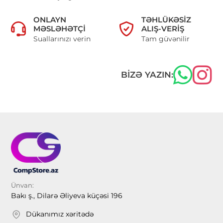
ONLAYN
TƏHLÜKƏSIZ
MƏSLƏHƏTÇI
ALIŞ-VERIŞ
Suallarınızı verin
Tam güvənilir
BIZƏ YAZIN:
Ünvan:
Bakı ş., Dilarə Əliyeva küçəsi 196
Dükanımız xəritədə