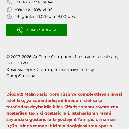
+994 (51) 596 31 44
+994 (51) 596 31 44
1-6 günlər 10:00-dən 18:00-dək
ZƏNG SIFARIŞI
© 2003-2026 GeForce Computers firmasının rəsmi satış
WEB Saytı
Компьютерный интернет-магазин в Баку
CompStore.az
Diqqət!! Malın xarici gorunüşü və komplektləşdirilməsi
istehlakçıya xəbərdarlıq edilmədən istehsalçı
tərəfindən dəyişdirilə bilər. Sifariş zamanı saytımızda
göstərilən texniki göstəriciləri, İstehsalçının rəsmi
saytındakı göstəricilərlə yoxlayın! Yanlışlıq olmaması
üçün, sifariş zamanı bizimlə dəqiqləşdirmə aparın.