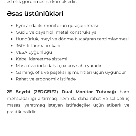
estetik görünməsinə kömək edir.
Əsas üstünlükləri
Eyni anda iki monitorun quraşdırılması
Güclü və dayanıqlı metal konstruksiya
Hündürlük, meyl və dönmə bucağının tənzimlənməsi
360° fırlanma imkanı
VESA uyğunluğu
Kabel idarəetmə sistemi
Masa üzərində daha çox boş sahə yaradır
Gaming, ofis və peşəkar iş mühitləri üçün uyğundur
Rahat və erqonomik istifadə
2E Beyrbi (2EDGEIF2) Dual Monitor Tutacağı
həm
məhsuldarlığı artırmaq, həm də daha rahat və səliqəli iş
masası yaratmaq istəyən istifadəçilər üçün etibarlı və
praktik həlldir.