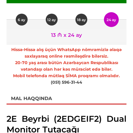
6 ay
12 ay
18 ay
24 ay
13 ₼ x 24 ay
Hissə-Hissə alış üçün WhatsApp nömrəmizlə əlaqə
saxlayaraq online rəsmiləşdirə bilərsiz.
20-70 yaş arası bütün Azərbaycan Respublikası
vətəndaşı olan hər kəs müraciət edə bilər.
Mobil telefonda mütləq SİMA proqramı olmalıdır.
(051) 596-31-44
MAL HAQQINDA
2E Beyrbi (2EDGEIF2) Dual
Monitor Tutacağı