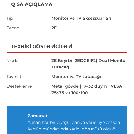
QISA AÇIQLAMA
Tip
Monitor və TV aksessuarları
Brend
2E
TEXNIKI GÖSTƏRICILƏRI
Model
2E Beyrbi (2EDGEIF2) Dual Monitor
Tutacağı
Təyinat
Monitor və TV tutacağı
Dəstəkləmə
Metal gövdə | 17–32 düym | VESA
75×75 və 100×100
Zəmanət:
Alınan hər bir qurğu, qanun vericiliyə əsasən
14 gün müddətində xarici görünüşü olduğu