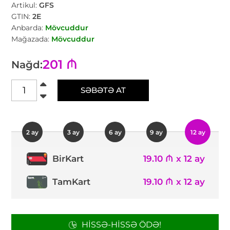
Artikul:
GFS
GTIN:
2E
Anbarda:
Mövcuddur
Mağazada:
Mövcuddur
201 ₼
Nağd:
SƏBƏTƏ AT
2 ay
3 ay
6 ay
9 ay
12 ay
19.10 ₼ x 12 ay
BirKart
TamKart
19.10 ₼ x 12 ay
HISSƏ-HISSƏ ÖDƏ!