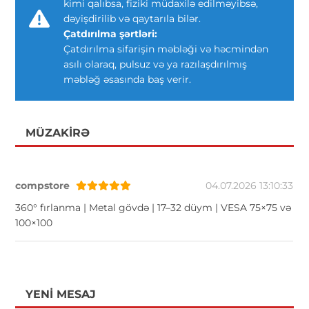
kimi qalıbsa, fiziki müdaxilə edilməyibsə,
dəyişdirilib və qaytarıla bilər.
Çatdırılma şərtləri:
Çatdırılma sifarişin məbləği və həcmindən
asılı olaraq, pulsuz və ya razılaşdırılmış
məbləğ əsasında baş verir.
MÜZAKIRƏ
compstore
04.07.2026 13:10:33
360° fırlanma | Metal gövdə | 17–32 düym | VESA 75×75 və
100×100
YENI MESAJ