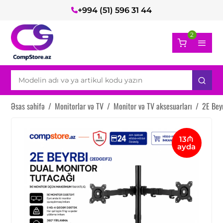
+994 (51) 596 31 44
2
Əsas səhifə
/
Monitorlar və TV
/
Monitor və TV aksesuarları
/
2E Bey
13₼
ayda