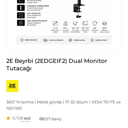
2E Beyrbi (2EDGEIF2) Dual Monitor
Tutacağı
360° fırlanma | Metal gövdə | 17–32 düym | VESA 75×75 və
100×100
5 / 5
(1 səs)
657 baxış