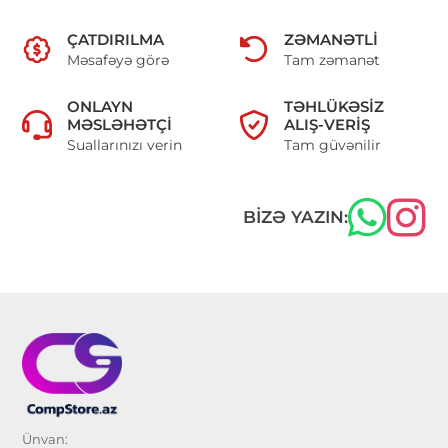
ÇATDIRILMA
ZƏMANƏTLI
Məsafəyə görə
Tam zəmanət
ONLAYN
TƏHLÜKƏSIZ
MƏSLƏHƏTÇI
ALIŞ-VERIŞ
Suallarınızı verin
Tam güvənilir
BIZƏ YAZIN:
Ünvan: