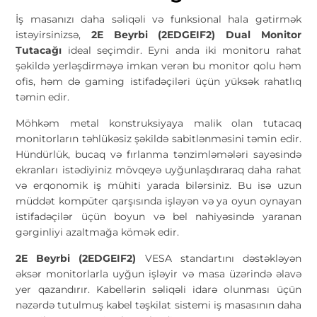
İş masanızı daha səliqəli və funksional hala gətirmək
istəyirsinizsə,
2E Beyrbi (2EDGEIF2) Dual Monitor
Tutacağı
ideal seçimdir. Eyni anda iki monitoru rahat
şəkildə yerləşdirməyə imkan verən bu monitor qolu həm
ofis, həm də gaming istifadəçiləri üçün yüksək rahatlıq
təmin edir.
Möhkəm metal konstruksiyaya malik olan tutacaq
monitorların təhlükəsiz şəkildə sabitlənməsini təmin edir.
Hündürlük, bucaq və fırlanma tənzimləmələri sayəsində
ekranları istədiyiniz mövqeyə uyğunlaşdıraraq daha rahat
və erqonomik iş mühiti yarada bilərsiniz. Bu isə uzun
müddət kompüter qarşısında işləyən və ya oyun oynayan
istifadəçilər üçün boyun və bel nahiyəsində yaranan
gərginliyi azaltmağa kömək edir.
2E Beyrbi (2EDGEIF2)
VESA standartını dəstəkləyən
əksər monitorlarla uyğun işləyir və masa üzərində əlavə
yer qazandırır. Kabellərin səliqəli idarə olunması üçün
nəzərdə tutulmuş kabel təşkilat sistemi iş masasının daha