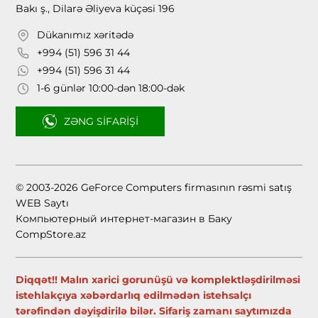
Bakı ş., Dilarə Əliyeva küçəsi 196
Dükanımız xəritədə
+994 (51) 596 31 44
+994 (51) 596 31 44
1-6 günlər 10:00-dən 18:00-dək
ZƏNG SIFARIŞI
© 2003-2026 GeForce Computers firmasının rəsmi satış
WEB Saytı
Компьютерный интернет-магазин в Баку
CompStore.az
Diqqət!! Malın xarici gorunüşü və komplektləşdirilməsi
istehlakçıya xəbərdarlıq edilmədən istehsalçı
tərəfindən dəyişdirilə bilər. Sifariş zamanı saytımızda