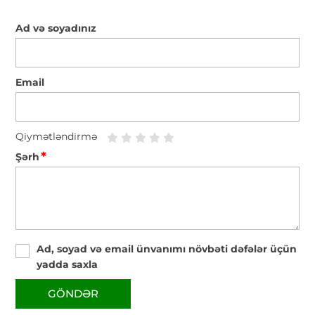
Ad və soyadınız
Email
Qiymətləndirmə
*
Şərh
Ad, soyad və email ünvanımı növbəti dəfələr üçün
yadda saxla
GÖNDƏR