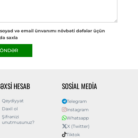
 soyad və email ünvanımı növbəti dəfələr üçün
da saxla
ÖNDƏR
ŞƏXSI HESAB
SOSIAL MEDIA
Qeydiyyat
Telegram
Daxil ol
Instagram
Şifrənizi
Whatsapp
unutmusunuz?
X (Twitter)
Tiktok