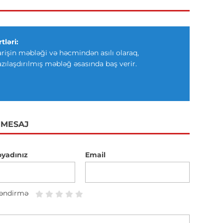
tləri:
arişin məbləği və həcmindən asılı olaraq,
azılaşdırılmış məbləğ əsasında baş verir.
 MESAJ
oyadınız
Email
əndirmə