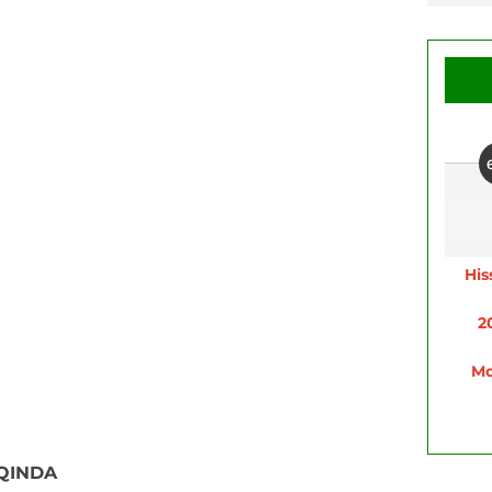
His
2
Mo
QINDA