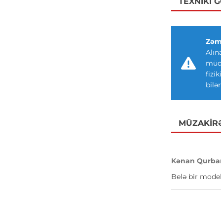
TEXNIKI 
Zəm
Alın
müdd
fizi
bilər
MÜZAKIR
Kənan Qurba
Belə bir model