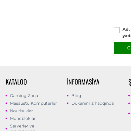
Ad,
yad
G
KATALOQ
İNFORMASIYA
Gaming Zona
Blog
Masaüstü Kompüterlər
Dükanımız haqqında
Noutbuklar
Monobloklar
Serverlər və