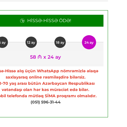
HISSƏ-HISSƏ ÖDƏ!
6 ay
12 ay
18 ay
24 ay
58 ₼ x 24 ay
sə-Hissə alış üçün WhatsApp nömrəmizlə əlaqə
saxlayaraq online rəsmiləşdirə bilərsiz.
0-70 yaş arası bütün Azərbaycan Respublikası
vətəndaşı olan hər kəs müraciət edə bilər.
bil telefonda mütləq SİMA proqramı olmalıdır.
(051) 596-31-44