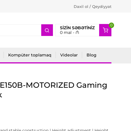
Daxil ol / Qeydiyyat
0
2
SIZIN SƏBƏTINIZ
0
mal -
₼
Kompüter toplamaq
Videolar
Blog
CE150B-MOTORIZED Gaming
k
 and stable construction | Height adjustment | Height