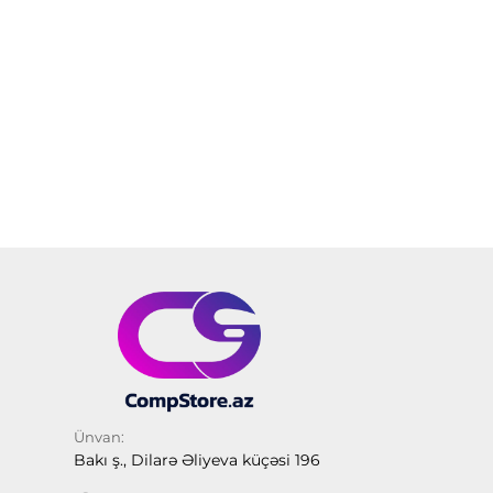
Ünvan:
Bakı ş., Dilarə Əliyeva küçəsi 196