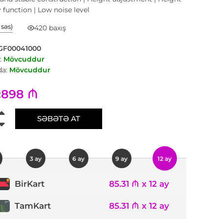
unction | Low noise level
1 səs)
420 baxış
GF00041000
:
Mövcuddur
a:
Mövcuddur
898 ₼
:
SƏBƏTƏ AT
3 ay
6 ay
9 ay
12 ay
85.31 ₼ x 12 ay
BirKart
TamKart
85.31 ₼ x 12 ay