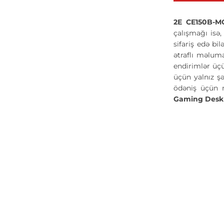
2E CE150B-
çalışmağı isə,
sifariş edə bi
ətraflı məlum
endirimlər üç
üçün yalnız şə
ödəniş üçün 
Gaming Des