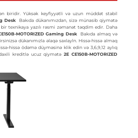
ən biridir. Yüksək keyfiyyətli və uzun müddət stabil
ng Desk
Bakıda dükanımızdan, sizə münasib qiymətə
ər bir texnikaya yazılı rəsmi zəmanət təqdim edir. Daha
CE150B-MOTORIZED Gaming Desk
Bakıda almaq və
sinizsə dükanımızla əlaqə saxlayln. Hissə-hissə almaq
issə-hissə ödəmə düyməsinə klik edin və 3,6,9,12 aylıq
axili kreditlə ucuz qiymətə
2E CE150B-MOTORIZED