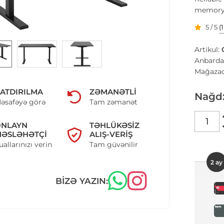
memory f
5 / 5
(
Artikul:
Anbarda
Mağazad
ATDIRILMA
ZƏMANƏTLI
Nağd
əsafəyə görə
Tam zəmanət
ONLAYN
TƏHLÜKƏSIZ
ƏSLƏHƏTÇI
ALIŞ-VERIŞ
uallarınızı verin
Tam güvənilir
2 ay
BIZƏ YAZIN: