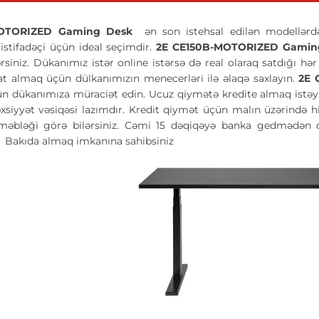
MOTORIZED Gaming Desk
ən son istehsal edilən modellərd
 istifadəçi üçün ideal seçimdir.
2E CE150B-MOTORIZED Gami
lərsiniz. Dükanımız istər online istərsə də real olaraq satdığı h
at almaq üçün dülkanımızın menecerləri ilə əlaqə saxlayın.
2E 
ün dükanımıza müraciət edin. Ucuz qiymətə kredite almaq istəyir
xsiyyət vəsiqəsi lazımdır. Kredit qiymət üçün malın üzərində h
məbləği görə bilərsiniz. Cəmi 15 dəqiqəyə banka gedmədən d
k
Bakıda almaq imkanına sahibsiniz