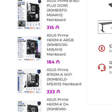
ASUS Prime B760-
PLUS DDR5
(90MB1EF0-
M0AAY0)
Mainboard
315
₼
ASUS Prime
H610M-K ARGB
(90MB1G90-
Ç
M0EAY0)
M
Mainboard
184
₼
M
ASUS Prime
S
B760M-A WiFi
(90MB1EL0-
M1EAY0) Mainboard
333
₼
ASUS Prime
H610M-K D4
(90MB1A10-