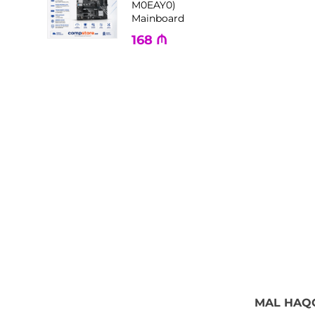
M0EAY0)
Mainboard
168
₼
MAL HAQ