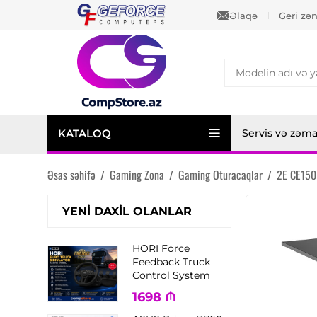
Əlaqə
Geri zə
KATALOQ
Servis və zəm
Əsas səhifə
/
Gaming Zona
/
Gaming Oturacaqlar
/
2E CE150
YENI DAXIL OLANLAR
HORI Force
Feedback Truck
Control System
1698
₼