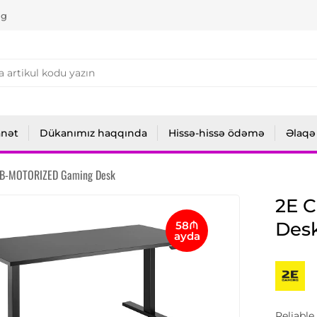
ng
anət
Dükanımız haqqında
Hissə-hissə ödəmə
Əlaqə
B-MOTORIZED Gaming Desk
2E 
Des
58₼
ayda
Reliable