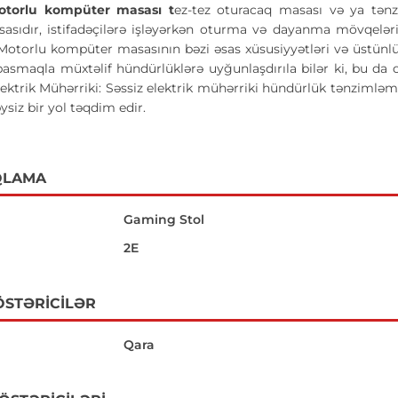
otorlu kompüter masası t
ez-tez oturacaq masası və ya tənz
sıdır, istifadəçilərə işləyərkən oturma və dayanma mövqelə
Motorlu kompüter masasının bəzi əsas xüsusiyyətləri və üstünlü
asmaqla müxtəlif hündürlüklərə uyğunlaşdırıla bilər ki, bu d
lektrik Mühərriki: Səssiz elektrik mühərriki hündürlük tənzimlə
ysiz bir yol təqdim edir.
QLAMA
Gaming Stol
2E
ÖSTƏRICILƏR
Qara