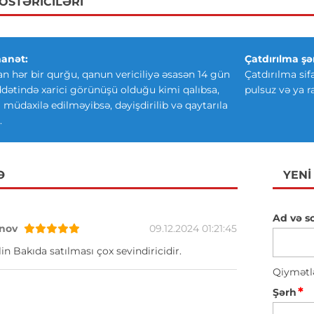
GÖSTƏRICILƏRI
anət:
Çatdırılma şər
an hər bir qurğu, qanun vericiliyə əsasən 14 gün
Çatdırılma sif
ətində xarici görünüşü olduğu kimi qalıbsa,
pulsuz və ya r
ki müdaxilə edilməyibsə, dəyişdirilib və qaytarıla
.
Ə
YENI
Ad və s
nov
09.12.2024 01:21:45
in Bakıda satılması çox sevindiricidir.
Qiymətl
*
Şərh