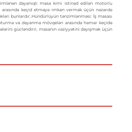
imlənən dayanıqlı masa kimi istinad edilən motorlu
ri arasında keçid etməyə imkan vermək üçün nəzərdə
kləri bunlardır:.Hündürlüyün tənzimlənməsi: İş masası
a oturma və dayanma mövqeləri arasında hamar keçidə
mələrini gücləndirir, masanın vəziyyətini dəyişmək üçün