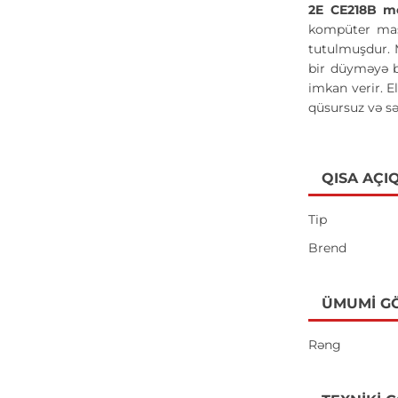
2E СЕ218B m
kompüter masa
tutulmuşdur. 
bir düyməyə b
imkan verir. E
qüsursuz və sə
QISA AÇI
Tip
Brend
ÜMUMI G
Rəng