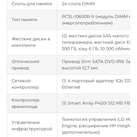
Слоты для памяти
24 слота DIMM
PC3L-10600R-9 (модуль DIMM с н
Тип памяти
энергопотреблением)
(2) жестких диска SAS малого
Жесткие диски в
типоразмера; жесткий диск Enter
комплекте
300 ГБ, кэш 6 ГБ, 10 000 об/мин, 
Оптический
Привод Slim SATA DVD-RW JackB
привод
высотой 12,7 мм
Сетевой
(1) 4-портовый адаптер 1Gb 331FL
контроллер
Ethernet
Контроллер
(1) Smart Array P420i 512 МБ FBW
хранилища
Технология управления iLO Man
Управление
Engine, расширение HP Insight C
инфраструктурой
(дополнительно)