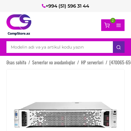
+994 (51) 596 31 44
2
Əsas səhifə
/
Serverlər və avadanlıqlar
/
HP serverləri
/
[470065-656