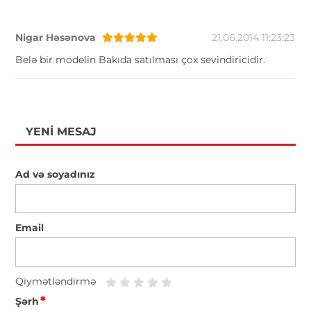
Nigar Həsənova
21.06.2014 11:23:23
Belə bir modelin Bakıda satılması çox sevindiricidir.
YENI MESAJ
Ad və soyadınız
Email
Qiymətləndirmə
*
Şərh