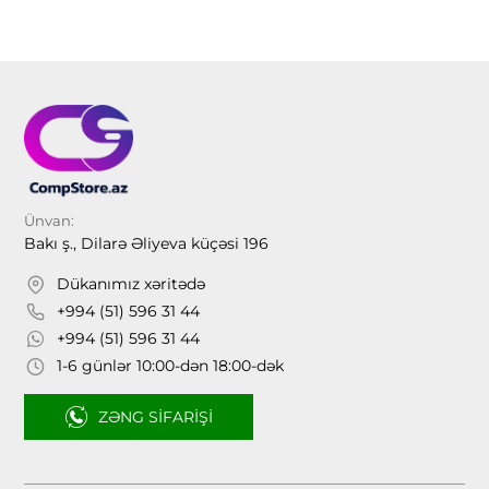
Ünvan:
Bakı ş., Dilarə Əliyeva küçəsi 196
Dükanımız xəritədə
+994 (51) 596 31 44
+994 (51) 596 31 44
1-6 günlər 10:00-dən 18:00-dək
ZƏNG SIFARIŞI