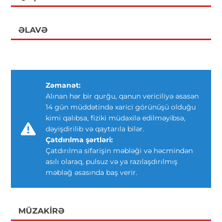
ƏLAVƏ
Zəmanət:
Alınan hər bir qurğu, qanun vericiliyə əsasən
14 gün müddətində xarici görünüşü olduğu
kimi qalıbsa, fiziki müdaxilə edilməyibsə,
dəyişdirilib və qaytarıla bilər.
Çatdırılma şərtləri:
Çatdırılma sifarişin məbləği və həcmindən
asılı olaraq, pulsuz və ya razılaşdırılmış
məbləğ əsasında baş verir.
MÜZAKIRƏ