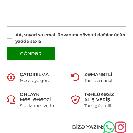
Ad, soyad və email ünvanımı növbəti dəfələr üçün
yadda saxla
GÖNDƏR
ÇATDIRILMA
ZƏMANƏTLI
Məsafəyə görə
Tam zəmanət
ONLAYN
TƏHLÜKƏSIZ
MƏSLƏHƏTÇI
ALIŞ-VERIŞ
Suallarınızı verin
Tam güvənilir
BIZƏ YAZIN: