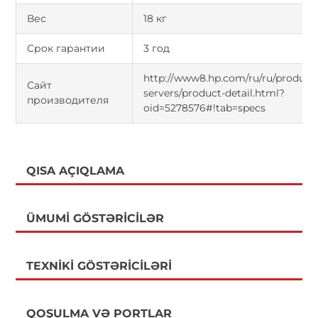
Вес
18 кг
Срок гарантии
3 год
http://www8.hp.com/ru/ru/products
Сайт
servers/product-detail.html?
производителя
oid=5278576#!tab=specs
QISA AÇIQLAMA
ÜMUMI GÖSTƏRICILƏR
TEXNIKI GÖSTƏRICILƏRI
QOŞULMA VƏ PORTLAR