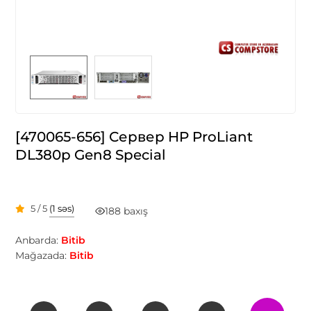
[470065-656] Сервер HP ProLiant
DL380p Gen8 Special
5 / 5
(1 səs)
188 baxış
Anbarda:
Bitib
Mağazada:
Bitib