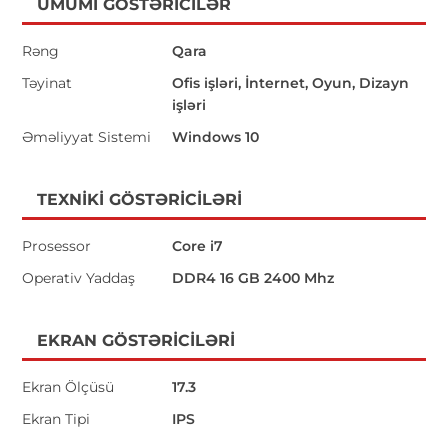
ÜMUMI GÖSTƏRICILƏR
Rəng
Qara
Təyinat
Ofis işləri, İnternet, Oyun, Dizayn
işləri
Əməliyyat Sistemi
Windows 10
TEXNIKI GÖSTƏRICILƏRI
Prosessor
Core i7
Operativ Yaddaş
DDR4 16 GB 2400 Mhz
EKRAN GÖSTƏRICILƏRI
Ekran Ölçüsü
17.3
Ekran Tipi
IPS