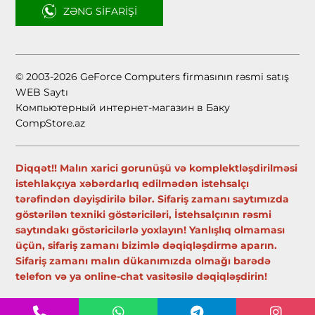
ZƏNG SIFARIŞI
© 2003-2026 GeForce Computers firmasının rəsmi satış
WEB Saytı
Компьютерный интернет-магазин в Баку
CompStore.az
Diqqət!! Malın xarici gorunüşü və komplektləşdirilməsi
istehlakçıya xəbərdarlıq edilmədən istehsalçı
tərəfindən dəyişdirilə bilər. Sifariş zamanı saytımızda
göstərilən texniki göstəriciləri, İstehsalçının rəsmi
saytındakı göstəricilərlə yoxlayın! Yanlışlıq olmaması
üçün, sifariş zamanı bizimlə dəqiqləşdirmə aparın.
Sifariş zamanı malın dükanımızda olmağı barədə
telefon və ya online-chat vasitəsilə dəqiqləşdirin!