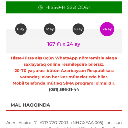
HISSƏ-HISSƏ ÖDƏ!
6 ay
12 ay
18 ay
24 ay
167 ₼ x 24 ay
Hissə-Hissə alış üçün WhatsApp nömrəmizlə əlaqə
saxlayaraq online rəsmiləşdirə bilərsiz.
20-70 yaş arası bütün Azərbaycan Respublikası
vətəndaşı olan hər kəs müraciət edə bilər.
Mobil telefonda mütləq SİMA proqramı olmalıdır.
(051) 596-31-44
MAL HAQQINDA
Acer Aspire 7 A717-72G-700J (NH.GXEAA.005) ən son