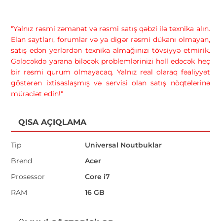
"Yalnız rəsmi zəmanət və rəsmi satış qəbzi ilə texnika alın.
Elan saytları, forumlar və ya digər rəsmi dükanı olmayan,
satış edən yerlərdən texnika almağınızı tövsiyyə etmirik.
Gələcəkdə yarana biləcək problemlərinizi həll edəcək heç
bir rəsmi qurum olmayacaq. Yalnız real olaraq fəaliyyət
göstərən ixtisaslaşmış və servisi olan satış nöqtələrinə
müraciət edin!"
QISA AÇIQLAMA
Tip
Universal Noutbuklar
Brend
Acer
Prosessor
Core i7
RAM
16 GB