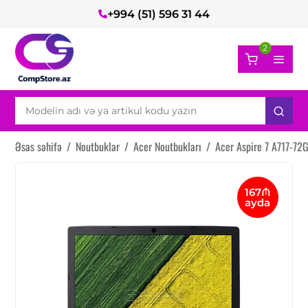
+994 (51) 596 31 44
2
Əsas səhifə
/
Noutbuklar
/
Acer Noutbukları
/
Acer Aspire 7 A717-72
167₼
ayda