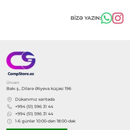
BIZƏ YAZIN:
Ünvan:
Bakı ş., Dilarə Əliyeva küçəsi 196
Dükanımız xəritədə
+994 (51) 596 31 44
+994 (51) 596 31 44
1-6 günlər 10:00-dən 18:00-dək