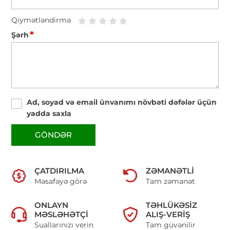
Qiymətləndirmə
*
Şərh
Ad, soyad və email ünvanımı növbəti dəfələr üçün
yadda saxla
GÖNDƏR
ÇATDIRILMA
ZƏMANƏTLI
Məsafəyə görə
Tam zəmanət
ONLAYN
TƏHLÜKƏSIZ
MƏSLƏHƏTÇI
ALIŞ-VERIŞ
Suallarınızı verin
Tam güvənilir