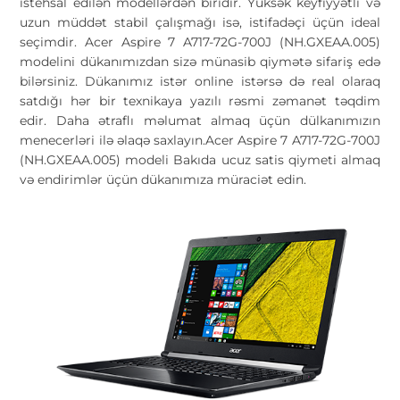
istehsal edilən modellərdən biridir. Yüksək keyfiyyətli və
uzun müddət stabil çalışmağı isə, istifadəçi üçün ideal
seçimdir. Acer Aspire 7 A717-72G-700J (NH.GXEAA.005)
modelini dükanımızdan sizə münasib qiymətə sifariş edə
bilərsiniz. Dükanımız istər online istərsə də real olaraq
satdığı hər bir texnikaya yazılı rəsmi zəmanət təqdim
edir. Daha ətraflı məlumat almaq üçün dülkanımızın
menecerləri ilə əlaqə saxlayın.Acer Aspire 7 A717-72G-700J
(NH.GXEAA.005) modeli Bakıda ucuz satis qiymeti almaq
və endirimlər üçün dükanımıza müraciət edin.