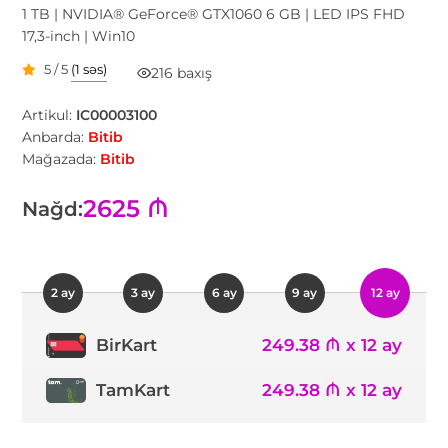
1 TB | NVIDIA® GeForce® GTX1060 6 GB | LED IPS FHD
17,3-inch | Win10
5 / 5
(1 səs)
216 baxış
Artikul:
IC00003100
Anbarda:
Bitib
Mağazada:
Bitib
2625 ₼
Nağd:
2 ay
3 ay
6 ay
9 ay
12 ay
249.38 ₼ x 12 ay
BirKart
TamKart
249.38 ₼ x 12 ay