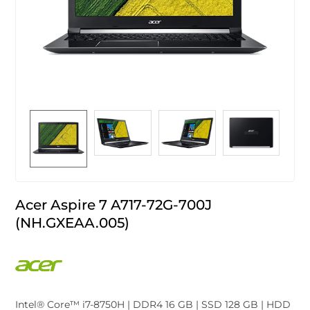
Acer Aspire 7 A717-72G-700J
(NH.GXEAA.005)
Intel® Core™ i7-8750H | DDR4 16 GB | SSD 128 GB | HDD