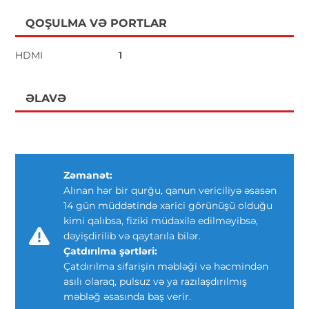
QOŞULMA VƏ PORTLAR
HDMI
1
ƏLAVƏ
Zəmanət:
Alınan hər bir qurğu, qanun vericiliyə əsasən
14 gün müddətində xarici görünüşü olduğu
kimi qalıbsa, fiziki müdaxilə edilməyibsə,
dəyişdirilib və qaytarıla bilər.
Çatdırılma şərtləri:
Çatdırılma sifarişin məbləği və həcmindən
asılı olaraq, pulsuz və ya razılaşdırılmış
məbləğ əsasında baş verir.